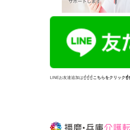
LINEお友達追加は☝☝☝
こちらをクリック☝