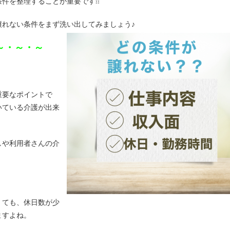
件を整理することが重要です❕❕
譲れない条件をまず洗い出してみましょう♪
～・～・～
重要なポイントで
いている介護が出来
しや利用者さんの介
くても、休日数が少
ますよね。