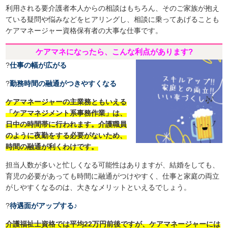
利用される要介護者本人からの相談はもちろん、そのご家族が抱え
ている疑問や悩みなどをヒアリングし、相談に乗ってあげることも
ケアマネージャー資格保有者の大事な仕事です。
ケアマネになったら、こんな利点があります?
?
仕事の幅が広がる
?
勤務時間の融通がつきやすくなる
ケアマネージャーの主業務ともいえる
「ケアマネジメント系事務作業」は、
日中の時間帯に行われます。介護職員
のように夜勤をする必要がないため、
時間の融通が利くわけです。
担当人数が多いと忙しくなる可能性はありますが、結婚をしても、
育児の必要があっても時間に融通がつけやすく、仕事と家庭の両立
がしやすくなるのは、大きなメリットといえるでしょう。
?
待遇面がアップする♪
介護福祉士資格では平均22万円前後ですが、ケアマネージャーには