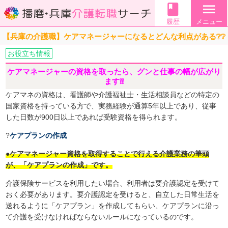
book
menu
履歴
メニュー
【兵庫の介護職】ケアマネージャーになるとどんな利点がある❔❔
お役立ち情報
ケアマネージャーの資格を取ったら、グンと仕事の幅が広がり
ます❕❕
ケアマネの資格は、看護師や介護福祉士・生活相談員などの特定の
国家資格を持っている方で、実務経験が通算5年以上であり、従事
した日数が900日以上であれば受験資格を得られます。
?
ケアプランの作成
●ケアマネージャー資格を取得することで行える介護業務の筆頭
が、「ケアプランの作成」です。
介護保険サービスを利用したい場合、利用者は要介護認定を受けて
おく必要があります。要介護認定を受けると、自立した日常生活を
送れるように「ケアプラン」を作成してもらい、ケアプランに沿っ
て介護を受けなければならないルールになっているのです。