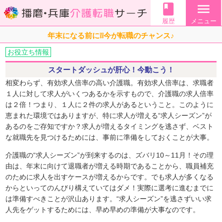
book
menu
履歴
メニュー
年末になる前に❕❕今が転職のチャンス♪
お役立ち情報
スタートダッシュが肝心！今動こう！
相変わらず、有効求人倍率の高い介護職。有効求人倍率は、求職者
１人に対して求人がいくつあるかを示すもので、介護職の求人倍率
は２倍！つまり、１人に２件の求人があるということ。このように
恵まれた環境ではありますが、特に求人が増える“求人シーズン”が
あるのをご存知ですか？求人が増えるタイミングを逃さず、ベスト
な就職先を見つけるためには、事前に準備をしておくことが大事。
介護職の“求人シーズン”が到来するのは、ズバリ10～11月！その理
由は、年末に向けて退職者が増える時期であることから、職員補充
のために求人を出すケースが増えるからです。でも求人が多くなる
からといってのんびり構えていてはダメ！実際に選考に進むまでに
は準備すべきことが沢山あります。“求人シーズン”を逃さずいい求
人先をゲットするためには、早め早めの準備が大事なのです。