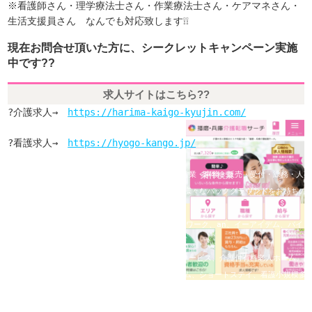
※看護師さん・理学療法士さん・作業療法士さん・ケアマネさん・
生活支援員さん なんでも対応致します❕❕
現在お問合せ頂いた方に、シークレットキャンペーン実施
中です??
求人サイトはこちら??
?介護求人→　
https://harima-kaigo-kyujin.com/
?看護求人→　
https://hyogo-kango.jp/

また、未経験者歓迎の職場もご相談可能です。 「営業・事務・販売・受付・総務・人事
不動産・金融・旅行・観光・飲食・コンビニ」など様々なバックグラウンドをお持ちの方
ご相談ください。

 ●大手求人サイトの「フロム・エー・ナビ、タウンワーク、an、イーアイデム、バイトル
にも掲載されていない求人も多数ご紹介できます。

●「特別養護老人ホーム、介護老人保健施設、デイサービス、介護付有料老人ホーム、訪
サービス付き高齢者向け住宅、住宅型有料老人ホーム、ショートステイ、看護小規模多機
ケアプランセンター、居宅介護支援、ケアハウス、ケアホーム、リハビリテーションセン
等の施設の求人も多数紹介できますので、お気軽にご相談ください。
