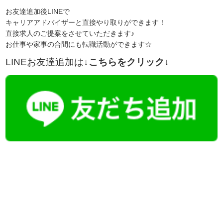
お友達追加後LINEで
キャリアアドバイザーと直接やり取りができます！
直接求人のご提案をさせていただきます♪
お仕事や家事の合間にも転職活動ができます☆
LINEお友達追加は
↓こちらをクリック↓
【今まさに indeed を見ている方へ】
掲載元であれば、非公開求人もお知らせできプレミアム求人も多数！
播磨・兵庫介護転職サーチでは、この条件に類似した案件を多数掲載し
ています！
詳しくは・・・青いボタンをクリック♪
※「応募先へ進む」の青いボタンをクリックしても応募とはなりません