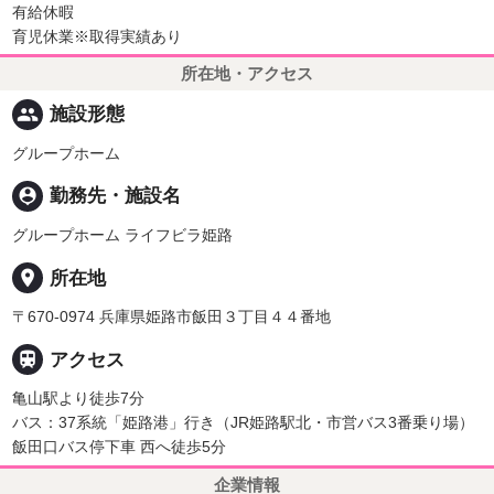
有給休暇
育児休業※取得実績あり
所在地・アクセス
people
施設形態
グループホーム
person_pin
勤務先・施設名
グループホーム ライフビラ姫路
place
所在地
〒670-0974 兵庫県姫路市飯田３丁目４４番地

アクセス
亀山駅より徒歩7分
バス：37系統「姫路港」行き（JR姫路駅北・市営バス3番乗り場）
飯田口バス停下車 西へ徒歩5分
企業情報