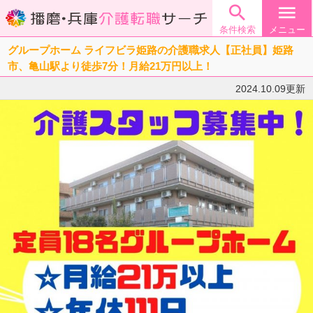

menu
条件検索
メニュー
グループホーム ライフビラ姫路の介護職求人【正社員】姫路
市、亀山駅より徒歩7分！月給21万円以上！
2024.10.09更新