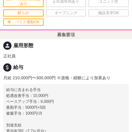
正社員登用あり
ユニット型
あり
駅ちか
オープニング
施設見学OK
車・バイク通勤OK
募集要項
person
雇用形態
正社員
attach_money
給与
月給 210,000円〜300,000円
※資格・経験により加算あり
給与に含まれる手当
処遇改善手当：10,000円
ベースアップ手当：6,000円
夜勤手当：5000円×5回
被服手当：1000円/月
別途支給
賞与年3回（2.7か月分）