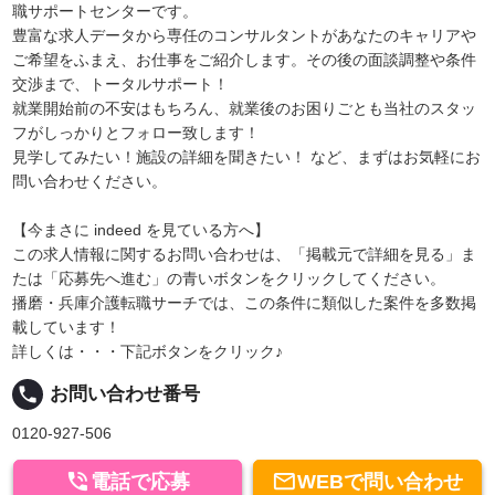
職サポートセンターです。
豊富な求人データから専任のコンサルタントがあなたのキャリアや
ご希望をふまえ、お仕事をご紹介します。その後の面談調整や条件
交渉まで、トータルサポート！
就業開始前の不安はもちろん、就業後のお困りごとも当社のスタッ
フがしっかりとフォロー致します！
見学してみたい！施設の詳細を聞きたい！ など、まずはお気軽にお
問い合わせください。
【今まさに indeed を見ている方へ】
この求人情報に関するお問い合わせは、「掲載元で詳細を見る」ま
たは「応募先へ進む」の青いボタンをクリックしてください。
播磨・兵庫介護転職サーチでは、この条件に類似した案件を多数掲
載しています！
詳しくは・・・下記ボタンをクリック♪
local_phone
お問い合わせ番号
0120-927-506


電話で応募
WEBで問い合わせ