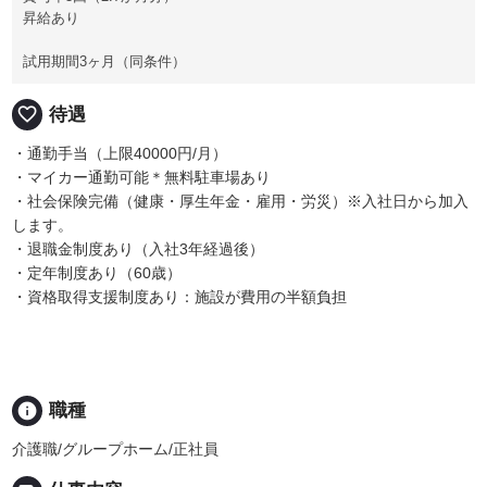
昇給あり
試用期間3ヶ月（同条件）
favorite_border
待遇
・通勤手当（上限40000円/月）
・マイカー通勤可能＊無料駐車場あり
・社会保険完備（健康・厚生年金・雇用・労災）※入社日から加入
します。
・退職金制度あり（入社3年経過後）
・定年制度あり（60歳）
・資格取得支援制度あり：施設が費用の半額負担
info
職種
介護職/グループホーム/正社員