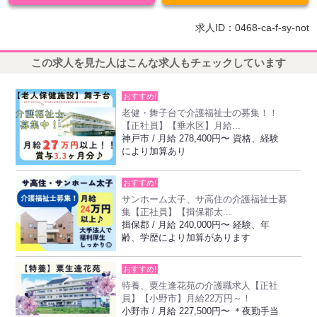
求人ID：0468-ca-f-sy-not
この求人を見た人はこんな求人もチェックしています
おすすめ!
老健・舞子台で介護福祉士の募集！！
【正社員】【垂水区】月給...
神戸市 / 月給 278,400円〜 資格、経験
により加算あり
おすすめ!
サンホーム太子、サ高住の介護福祉士募
集【正社員】【揖保郡太...
揖保郡 / 月給 240,000円〜 経験、年
齢、学歴により加算があります
おすすめ!
特養、粟生逢花苑の介護職求人【正社
員】【小野市】月給22万円～！
小野市 / 月給 227,500円〜 ＊夜勤手当