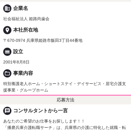
business
企業名
社会福祉法人 姫路尚歯会
place
本社所在地
〒670-0974 兵庫県姫路市飯田3丁目44番地
calendar_view_day
設立
2001年8月8日
folder_open
事業内容
特別養護老人ホーム・ショートステイ・デイサービス・居宅介護支
援事業・グループホーム
応募方法
message
コンサルタントから一言
あなたのご希望のお仕事をお探しします！！
「播磨兵庫介護転職サーチ」は、兵庫県の介護に特化した就職・転