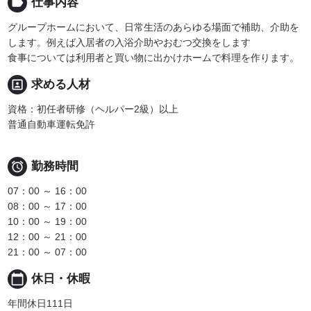
label
仕事内容
グループホームにおいて、日常生活のあらゆる場面で補助、介助を
します。例えば入居者の入浴介助やおむつ交換をします
食事については利用者と買い物に出かけホームで料理を作ります。
portrait
求める人材
資格：初任者研修（ヘルパー2級）以上
普通自動車運転免許

勤務時間
07：00 ～ 16：00
08：00 ～ 17：00
10：00 ～ 19：00
12：00 ～ 21：00
21：00 ～ 07：00
calendar_today
休日・休暇
年間休日111日