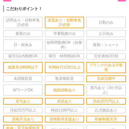
こだわりポイント！
訪問あり・自動車免
送迎あり・自動車免
日勤のみ
許必須
許必須
夜勤のみ
早番勤務のみ
土日休み
短時間勤務OK（扶養
日・祝休み
夜勤：ショート
内）
週3日以内勤務OK
曜日・時間相談OK
完全週休2日制
ブランクのある方歓
残業月10時間以下
年間休日110日以上
迎
未経験歓迎
無資格歓迎
主婦活躍中
賞与あり（3か月以
WワークOK
施設経験あり
上）
賞与あり
昇給あり
月給20万円以上
月給25万円以上
時給1100円以上
託児施設あり
資格手当あり
資格取得支援あり
研修制度充実
産休・育児休業制度