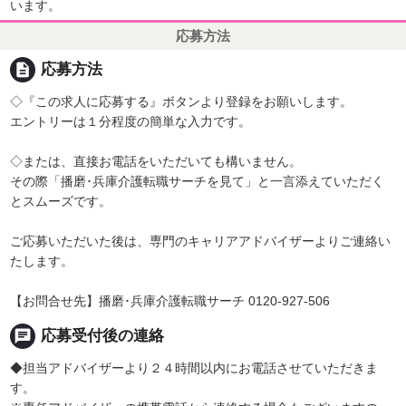
います。
応募方法
description
応募方法
◇『この求人に応募する』ボタンより登録をお願いします。
エントリーは１分程度の簡単な入力です。
◇または、直接お電話をいただいても構いません。
その際「播磨･兵庫介護転職サーチを見て」と一言添えていただく
とスムーズです。
ご応募いただいた後は、専門のキャリアアドバイザーよりご連絡い
たします。
【お問合せ先】播磨･兵庫介護転職サーチ 0120-927-506
chat
応募受付後の連絡
◆担当アドバイザーより２４時間以内にお電話させていただきま
す。