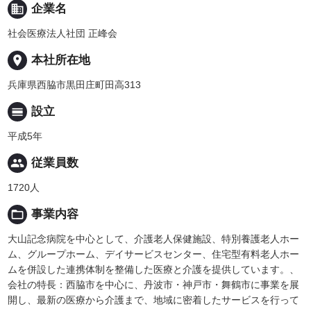
business
企業名
社会医療法人社団 正峰会
place
本社所在地
兵庫県西脇市黒田庄町田高313
calendar_view_day
設立
平成5年
people
従業員数
1720人
folder_open
事業内容
大山記念病院を中心として、介護老人保健施設、特別養護老人ホー
ム、グループホーム、デイサービスセンター、住宅型有料老人ホー
ムを併設した連携体制を整備した医療と介護を提供しています。、
会社の特長：西脇市を中心に、丹波市・神戸市・舞鶴市に事業を展
開し、最新の医療から介護まで、地域に密着したサービスを行って