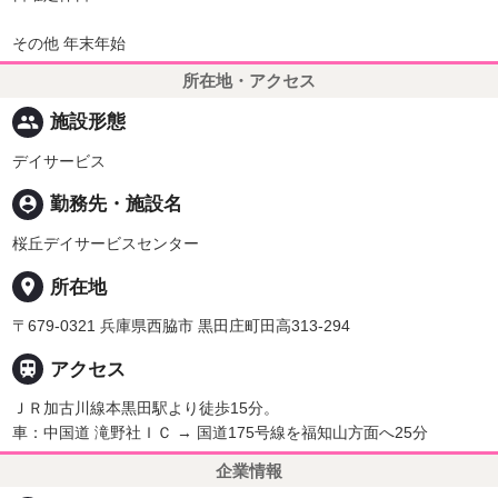
その他 年末年始
所在地・アクセス
people
施設形態
デイサービス
person_pin
勤務先・施設名
桜丘デイサービスセンター
place
所在地
〒679-0321 兵庫県西脇市 黒田庄町田高313-294

アクセス
ＪＲ加古川線本黒田駅より徒歩15分。
車：中国道 滝野社ＩＣ → 国道175号線を福知山方面へ25分
企業情報