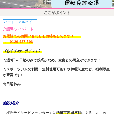
ここがポイント
パート・アルバイト
介護職/デイ/パート
お電話でのお問い合わせもお待ちしてます！！
→ 0120-927-506
《おすすめのポイント》
☆週3日～日勤のみで残業少なめ。家庭との両立ができます！！
☆スポーツジムの利用（無料使用可能）や休暇制度など、福利厚生
が豊富です♪
☆日曜休み
施設紹介
「桜丘デイサービスセンター」は
西脇市黒田庄町
にある、大手医