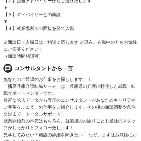
【２】担当アドバイザーからご連絡致します
▼
【３】アドバイザーとの面談
▼
【４】就業場所での面接を経て入職
※面談日・入職日はご相談に応じます ※現在、在職中の方もお気軽
にご応募ください！
（面談時間相談可）
message
コンサルタントから一言
あなたのご希望のお仕事をお探しします！！
「播磨兵庫介護転職サーチ」は、兵庫県の介護に特化した就職・転
職サポートセンターです。
豊富な求人データから専任のコンサルタントがあなたのキャリアや
ご希望をふまえ、お仕事をご紹介します。その後の面談調整や条件
交渉まで、トータルサポート！
就業開始前の不安はもちろん、就業後のお困りごとも当社のスタッ
フがしっかりとフォロー致します！
見学してみたい！施設の詳細を聞きたい！ など、まずはお気軽にお