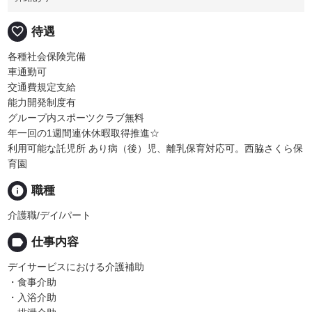
favorite_border
待遇
各種社会保険完備
車通勤可
交通費規定支給
能力開発制度有
グループ内スポーツクラブ無料
年一回の1週間連休休暇取得推進☆
利用可能な託児所 あり病（後）児、離乳保育対応可。西脇さくら保
育園
info
職種
介護職/デイ/パート
label
仕事内容
デイサービスにおける介護補助
・食事介助
・入浴介助