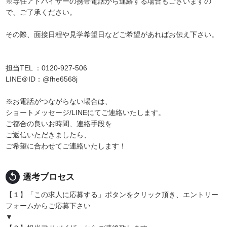
※専任アドバイザーの携帯電話から連絡する場合もございますの
で、ご了承ください。
その際、面接日程や見学希望日などご希望があればお伝え下さい。
担当TEL ：0120-927-506
LINE＠ID：@fhe6568j
※お電話がつながらない場合は、
ショートメッセージ/LINEにてご連絡いたします。
ご都合の良いお時間、連絡手段を
ご返信いただきましたら、
ご希望に合わせてご連絡いたします！
replay
選考プロセス
【１】「この求人に応募する」ボタンをクリック頂き、エントリー
フォームからご応募下さい
▼