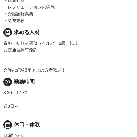
・排泄介助
・レクリエーションの実施
・介護記録業務
・送迎業務
portrait
求める人材
資格：初任者研修（ヘルパー2級）以上
要普通自動車免許
介護の経験3年以上の方者歓迎！！

勤務時間
8:30～17:30
週3日～
calendar_today
休日・休暇
日曜定休日