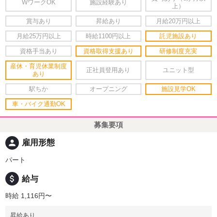
WワークOK
施設経験あり
上）
賞与あり
昇給あり
月給20万円以上
月給25万円以上
時給1100円以上
託児施設あり
資格手当あり
資格取得支援あり
研修制度充実
産休・育児休業制度
正社員登用あり
ユニット型
あり
駅ちか
オープニング
施設見学OK
車・バイク通勤OK
募集要項
person
雇用形態
パート
attach_money
給与
時給 1,116円〜
昇給あり