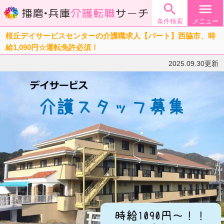

menu
条件検索
メニュー
桜丘デイサービスセンターの介護職求人【パート】西脇市、時
給1,090円☆運転免許必須！
2025.09.30更新