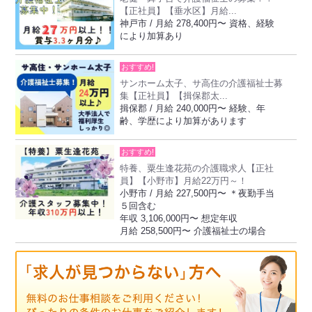
【正社員】【垂水区】月給...
神戸市 / 月給 278,400円〜 資格、経験
により加算あり
おすすめ!
サンホーム太子、サ高住の介護福祉士募
集【正社員】【揖保郡太...
揖保郡 / 月給 240,000円〜 経験、年
齢、学歴により加算があります
おすすめ!
特養、粟生逢花苑の介護職求人【正社
員】【小野市】月給22万円～！
小野市 / 月給 227,500円〜 ＊夜勤手当
５回含む
年収 3,106,000円〜 想定年収
月給 258,500円〜 介護福祉士の場合