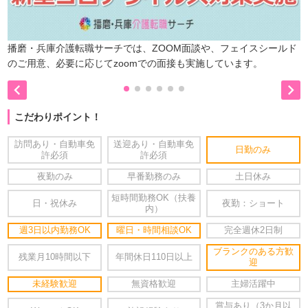
播磨・兵庫介護転職サーチでは、ZOOM面談や、フェイスシールド
のご用意、必要に応じてzoomでの面接も実施しています。


こだわりポイント！
訪問あり・自動車免
送迎あり・自動車免
日勤のみ
許必須
許必須
夜勤のみ
早番勤務のみ
土日休み
短時間勤務OK（扶養
日・祝休み
夜勤：ショート
内）
週3日以内勤務OK
曜日・時間相談OK
完全週休2日制
ブランクのある方歓
残業月10時間以下
年間休日110日以上
迎
未経験歓迎
無資格歓迎
主婦活躍中
賞与あり（3か月以