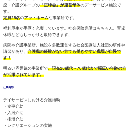
療・介護グループの
「正峰会」が運営母体
のデーサービス施設で
す。
定員25名
の
アットホーム
な事業所です。
福利厚生が手厚く充実しています。社会保険完備はもちろん、育児
休暇などもしっかりと取得できます。
病院や介護事業所、施設を多数運営する社会医療法人社団の研修や
講習があり、
介護職の経験がない方でも働きやすい職場が自慢で
す！
明るい雰囲気の事業所で
、現在20歳代～70歳代まで幅広い年齢の方
が活躍されています。
仕事内容
デイサービスにおける介護補助
・食事介助
・入浴介助
・排泄介助
・レクリエーションの実施