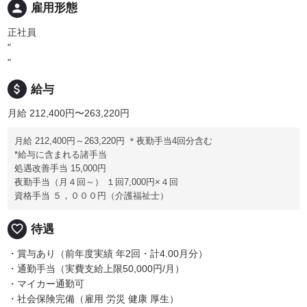
person
雇用形態
正社員
"
"
attach_money
給与
月給 212,400円〜263,220円
月給 212,400円～263,220円 ＊夜勤手当4回分含む
*給与に含まれる諸手当
処遇改善手当 15,000円
夜勤手当（月４回～） １回7,000円×４回
資格手当 ５，０００円（介護福祉士）
favorite_border
待遇
・賞与あり（前年度実績 年2回・計4.00月分）
・通勤手当（実費支給上限50,000円/月）
・マイカー通勤可
・社会保険完備（雇用 労災 健康 厚生）