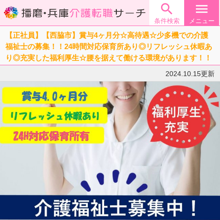

menu
条件検索
メニュー
【正社員】【西脇市】賞与4ヶ月分☆高待遇☆少多機での介護
福祉士の募集！！24時間対応保育所あり◎リフレッシュ休暇あ
り◎充実した福利厚生☆腰を据えて働ける環境があります！！
2024.10.15更新