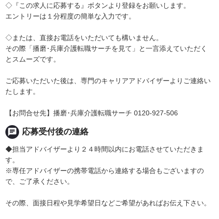
◇『この求人に応募する』ボタンより登録をお願いします。
エントリーは１分程度の簡単な入力です。
◇または、直接お電話をいただいても構いません。
その際「播磨･兵庫介護転職サーチを見て」と一言添えていただく
とスムーズです。
ご応募いただいた後は、専門のキャリアアドバイザーよりご連絡い
たします。
【お問合せ先】播磨･兵庫介護転職サーチ 0120-927-506
chat
応募受付後の連絡
◆担当アドバイザーより２４時間以内にお電話させていただきま
す。
※専任アドバイザーの携帯電話から連絡する場合もございますの
で、ご了承ください。
その際、面接日程や見学希望日などご希望があればお伝え下さい。