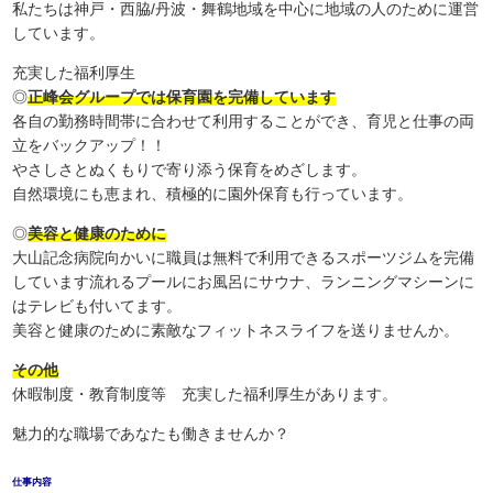
私たちは神戸・西脇/丹波・舞鶴地域を中心に地域の人のために運営
しています。
充実した福利厚生
◎
正峰会グループでは保育園を完備しています
各自の勤務時間帯に合わせて利用することができ、育児と仕事の両
立をバックアップ！！
やさしさとぬくもりで寄り添う保育をめざします。
自然環境にも恵まれ、積極的に園外保育も行っています。
◎
美容と健康のために
大山記念病院向かいに職員は無料で利用できるスポーツジムを完備
しています流れるプールにお風呂にサウナ、ランニングマシーンに
はテレビも付いてます。
美容と健康のために素敵なフィットネスライフを送りませんか。
その他
休暇制度・教育制度等 充実した福利厚生があります。
魅力的な職場であなたも働きませんか？
仕事内容