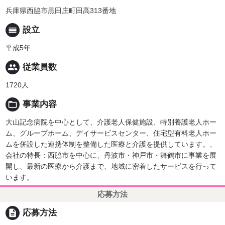
兵庫県西脇市黒田庄町田高313番地
calendar_view_day
設立
平成5年
people
従業員数
1720人
folder_open
事業内容
大山記念病院を中心として、介護老人保健施設、特別養護老人ホー
ム、グループホーム、デイサービスセンター、住宅型有料老人ホー
ムを併設した連携体制を整備した医療と介護を提供しています。、
会社の特長：西脇市を中心に、丹波市・神戸市・舞鶴市に事業を展
開し、最新の医療から介護まで、地域に密着したサービスを行って
います。
応募方法
description
応募方法