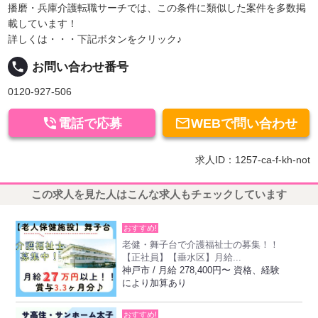
播磨・兵庫介護転職サーチでは、この条件に類似した案件を多数掲
載しています！
詳しくは・・・下記ボタンをクリック♪
local_phone
お問い合わせ番号
0120-927-506


電話で応募
WEBで問い合わせ
求人ID：1257-ca-f-kh-not
この求人を見た人はこんな求人もチェックしています
おすすめ!
老健・舞子台で介護福祉士の募集！！
【正社員】【垂水区】月給...
神戸市 / 月給 278,400円〜 資格、経験
により加算あり
おすすめ!