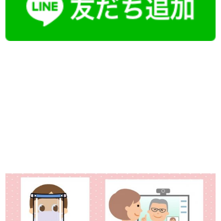
【今まさに indeed を見ている方へ】
掲載元であれば、非公開求人もお知らせできプレミアム求人も多数！
播磨・兵庫介護転職サーチでは、この条件に類似した案件を多数掲載し
ています！
詳しくは・・・青いボタンをクリック♪
※「応募先へ進む」の青いボタンをクリックしても応募とはなりません
ので、
是非、掲載元をご覧ください。