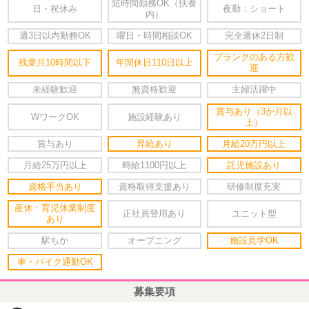
短時間勤務OK（扶養
日・祝休み
夜勤：ショート
内）
週3日以内勤務OK
曜日・時間相談OK
完全週休2日制
ブランクのある方歓
残業月10時間以下
年間休日110日以上
迎
未経験歓迎
無資格歓迎
主婦活躍中
賞与あり（3か月以
WワークOK
施設経験あり
上）
賞与あり
昇給あり
月給20万円以上
月給25万円以上
時給1100円以上
託児施設あり
資格手当あり
資格取得支援あり
研修制度充実
産休・育児休業制度
正社員登用あり
ユニット型
あり
駅ちか
オープニング
施設見学OK
車・バイク通勤OK
募集要項