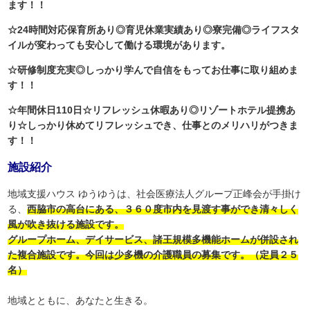
ます！！
☆24時間対応保育所あり◎育児休業実績あり◎寮完備◎ライフスタ
イルが変わっても安心して働ける環境があります。
☆研修制度充実◎しっかり学んで自信をもってお仕事に取り組めま
す！！
☆年間休日110日☆リフレッシュ休暇あり◎リゾートホテル提携あ
り☆しっかり休めてリフレッシュでき、仕事とのメリハリがつきま
す！！
施設紹介
地域支援ハウス ゆうゆうは、社会医療法人グループ正峰会が手掛け
る、
西脇市の高台にある、３６０度市内を見渡す事ができ清々しく
風が吹き抜ける施設です。
グループホーム、デイサービス、諸王規模多機能ホームが併設され
た複合施設です。今回は少多機の介護職員の募集です。（定員２５
名）
地域とともに、あなたと生きる。