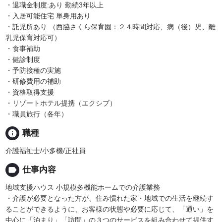
・退職金制度:あり 勤続3年以上
・入居可能住宅 単身用あり
・託児所あり （西脇さくら保育園：２４時間対応、病（後）児、離
乳児保育対応可）
・食事補助
・健診制度
・予防接種の実施
・研修費用の補助
・資格取得支援
・リゾートホテル提携（エクシブ）
・職員旅行（各年）
info
職種
介護福祉士/小多機/正社員
label
仕事内容
地域支援ハウス 小規模多機能ホームでの介護業務
・介護が必要となった方が、住み慣れた家・地域での生活を継続す
ることができるように、お客様の状態や必要に応じて、「通い」を
中心に「泊まり」「訪問」の３つのサービスを組み合わせて提供す