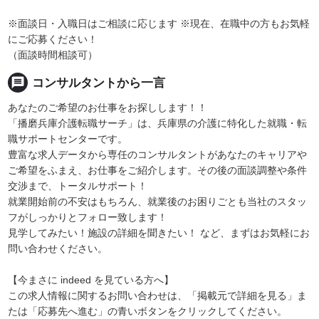
※面談日・入職日はご相談に応じます ※現在、在職中の方もお気軽
にご応募ください！
（面談時間相談可）
message
コンサルタントから一言
あなたのご希望のお仕事をお探しします！！
「播磨兵庫介護転職サーチ」は、兵庫県の介護に特化した就職・転
職サポートセンターです。
豊富な求人データから専任のコンサルタントがあなたのキャリアや
ご希望をふまえ、お仕事をご紹介します。その後の面談調整や条件
交渉まで、トータルサポート！
就業開始前の不安はもちろん、就業後のお困りごとも当社のスタッ
フがしっかりとフォロー致します！
見学してみたい！施設の詳細を聞きたい！ など、まずはお気軽にお
問い合わせください。
【今まさに indeed を見ている方へ】
この求人情報に関するお問い合わせは、「掲載元で詳細を見る」ま
たは「応募先へ進む」の青いボタンをクリックしてください。