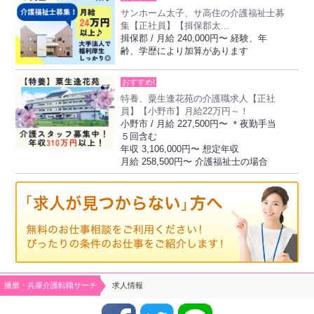
サンホーム太子、サ高住の介護福祉士募
集【正社員】【揖保郡太...
揖保郡 / 月給 240,000円〜 経験、年
齢、学歴により加算があります
おすすめ!
特養、粟生逢花苑の介護職求人【正社
員】【小野市】月給22万円～！
小野市 / 月給 227,500円〜 ＊夜勤手当
５回含む
年収 3,106,000円〜 想定年収
月給 258,500円〜 介護福祉士の場合
播磨・兵庫介護転職サーチ
求人情報