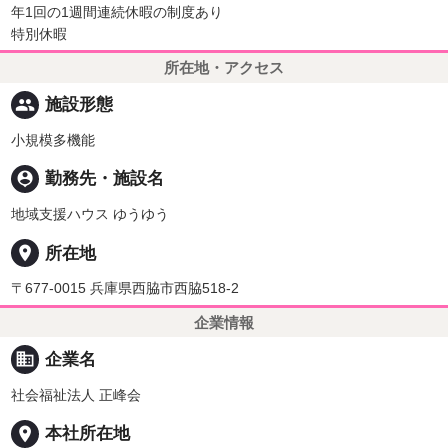
年1回の1週間連続休暇の制度あり
特別休暇
所在地・アクセス
people
施設形態
小規模多機能
person_pin
勤務先・施設名
地域支援ハウス ゆうゆう
place
所在地
〒677-0015 兵庫県西脇市西脇518-2
企業情報
business
企業名
社会福祉法人 正峰会
place
本社所在地