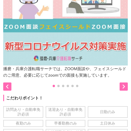
播磨・兵庫介護転職サーチでは、ZOOM面談や、フェイスシールド
のご用意、必要に応じてzoomでの面接も実施しています。


こだわりポイント！
訪問あり・自動車免
送迎あり・自動車免
日勤のみ
許必須
許必須
夜勤のみ
早番勤務のみ
土日休み