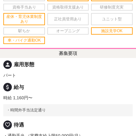
資格手当あり
資格取得支援あり
研修制度充実
産休・育児休業制度
正社員登用あり
ユニット型
あり
駅ちか
オープニング
施設見学OK
車・バイク通勤OK
募集要項
person
雇用形態
パート
attach_money
給与
時給 1,160円〜
・時間外手当法定通り
favorite_border
待遇
・通勤手当 （実費支給上限50,000円/月）