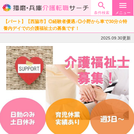

menu
条件検索
メニュー
【パート】【西脇市】◎経験者優遇♪◎小野から車で30分☆特
養内デイでの介護福祉士の募集です！
2025.09.30更新