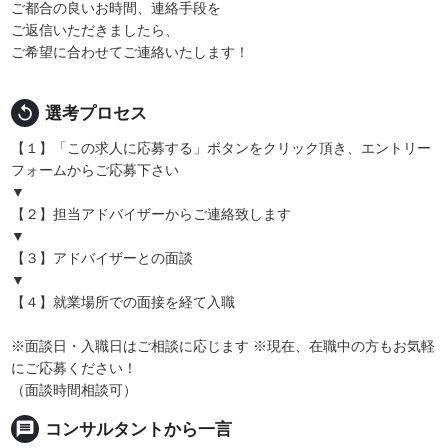
ご都合の良いお時間、連絡手段を
ご返信いただきましたら、
ご希望に合わせてご連絡いたします！
replay
選考プロセス
【１】「この求人に応募する」ボタンをクリック頂き、エントリー
フォームからご応募下さい
▼
【２】担当アドバイザーからご連絡致します
▼
【３】アドバイザーとの面談
▼
【４】就業場所での面接を経て入職
※面談日・入職日はご相談に応じます ※現在、在職中の方もお気軽
にご応募ください！
（面談時間相談可）
message
コンサルタントから一言