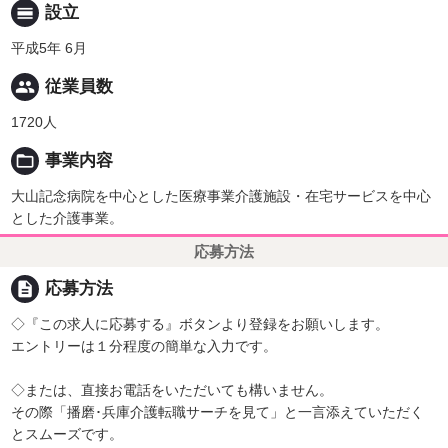
calendar_view_day
設立
平成5年 6月
people
従業員数
1720人
folder_open
事業内容
大山記念病院を中心とした医療事業介護施設・在宅サービスを中心
とした介護事業。
応募方法
description
応募方法
◇『この求人に応募する』ボタンより登録をお願いします。
エントリーは１分程度の簡単な入力です。
◇または、直接お電話をいただいても構いません。
その際「播磨･兵庫介護転職サーチを見て」と一言添えていただく
とスムーズです。