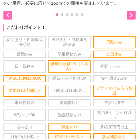
のご用意、必要に応じてzoomでの面接も実施しています。


こだわりポイント！
訪問あり・自動車免
送迎あり・自動車免
日勤のみ
許必須
許必須
夜勤のみ
早番勤務のみ
土日休み
短時間勤務OK（扶養
日・祝休み
夜勤：ショート
内）
週3日以内勤務OK
曜日・時間相談OK
完全週休2日制
ブランクのある方歓
残業月10時間以下
年間休日110日以上
迎
未経験歓迎
無資格歓迎
主婦活躍中
賞与あり（3か月以
WワークOK
施設経験あり
上）
賞与あり
昇給あり
月給20万円以上
月給25万円以上
時給1100円以上
託児施設あり