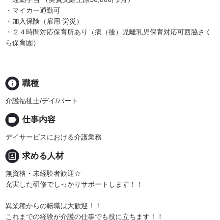
・マイカー通勤可
・加入保険（雇用 労災）
・２４時間対応保育所あり（病（後）児離乳児保育対応可西脇さく
ら保育園）
info
職種
介護福祉士/デイ/パート
label
仕事内容
デイサービスにおける介護業務
portrait
求める人材
無資格・未経験者歓迎☆
充実した研修でしっかりサポートします！！
異業種からの転職は大歓迎！！
これまでの経験が介護の仕事でも役に立ちます！！