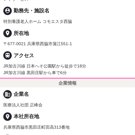
person_pin
勤務先・施設名
特別養護老人ホーム コモエスタ西脇
place
所在地
〒677-0021 兵庫県西脇市蒲江551-1

アクセス
JR加古川線 日本へそ公園駅から徒歩で18分
JR加古川線 黒田庄駅から車で6分
企業情報
business
企業名
医療法人社団 正峰会
place
本社所在地
兵庫県西脇市黒田庄町田高313番地