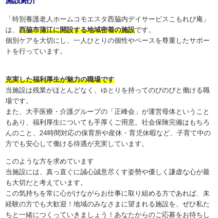
施設紹介
「特別養護老人ホームコモエスタ西脇内デイサービスこもれび庵」
は、
西脇市蒲江に開設する地域密着の施設
です。
個別ケアを大切にし、一人ひとりの個性やペースを尊重したサポー
トを行っています。
充実した福利厚生が魅力の職場です
当施設は残業がほとんどなく、ゆとりを持ってのびのびと働ける職
場です。
また、大手医療・介護グループの「正峰会」が運営母体ということ
もあり、福利厚生についても手厚くご用意。社会保険完備はもちろ
んのこと、24時間対応の保育所や産休・育児休暇など、子育て中の
方でも安心して働ける待遇が充実しています。
このような方を求めています
当施設には、真っ直ぐに誠心誠意尽くす姿勢や優しく謙虚な心が最
も大切だと考えています。
この気持ちを常に心がけながらお仕事に取り組める方であれば、未
経験の方でも大歓迎！地域のみなさまに望まれる施設を、ぜひ私た
ちと一緒につくっていきましょう！あなたからのご応募をお待ちし