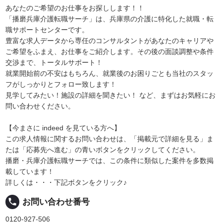
あなたのご希望のお仕事をお探しします！！
「播磨兵庫介護転職サーチ」は、兵庫県の介護に特化した就職・転
職サポートセンターです。
豊富な求人データから専任のコンサルタントがあなたのキャリアや
ご希望をふまえ、お仕事をご紹介します。その後の面談調整や条件
交渉まで、トータルサポート！
就業開始前の不安はもちろん、就業後のお困りごとも当社のスタッ
フがしっかりとフォロー致します！
見学してみたい！施設の詳細を聞きたい！ など、まずはお気軽にお
問い合わせください。
【今まさに indeed を見ている方へ】
この求人情報に関するお問い合わせは、「掲載元で詳細を見る」ま
たは「応募先へ進む」の青いボタンをクリックしてください。
播磨・兵庫介護転職サーチでは、この条件に類似した案件を多数掲
載しています！
詳しくは・・・下記ボタンをクリック♪
local_phone
お問い合わせ番号
0120-927-506