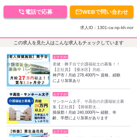


電話で応募
WEBで問い合わせ
求人ID：1301-ca-np-kh-nor
この求人を見た人はこんな求人もチェックしています
おすすめ!
老健・舞子台で介護福祉士の募集！！
【正社員】【垂水区】月給...
神戸市 / 月給 278,400円〜 資格、経験
により加算あり
おすすめ!
サンホーム太子、サ高住の介護福祉士募
集【正社員】【揖保郡太...
揖保郡 / 月給 240,000円〜 経験、年
齢、学歴により加算があります
おすすめ!