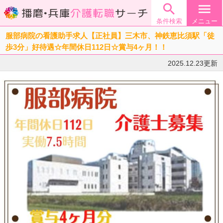

menu
条件検索
メニュー
服部病院の看護助手求人【正社員】三木市、神鉄恵比須駅「徒
歩3分」好待遇☆年間休日112日☆賞与4ヶ月！！
2025.12.23更新