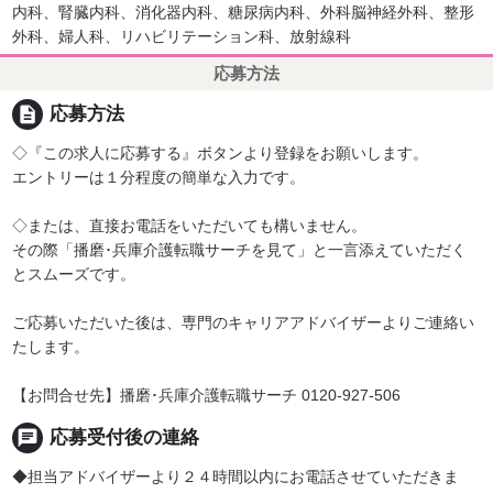
内科、腎臓内科、消化器内科、糖尿病内科、外科脳神経外科、整形
外科、婦人科、リハビリテーション科、放射線科
応募方法
description
応募方法
◇『この求人に応募する』ボタンより登録をお願いします。
エントリーは１分程度の簡単な入力です。
◇または、直接お電話をいただいても構いません。
その際「播磨･兵庫介護転職サーチを見て」と一言添えていただく
とスムーズです。
ご応募いただいた後は、専門のキャリアアドバイザーよりご連絡い
たします。
【お問合せ先】播磨･兵庫介護転職サーチ 0120-927-506
chat
応募受付後の連絡
◆担当アドバイザーより２４時間以内にお電話させていただきま