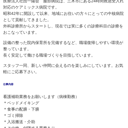
医療法人社団一陽会 服部病院は、三木市にある24時間救急受入れ
対応のケアミックス病院です。
昭和42年に開設して以来、地域にお住いの方々にとっての中核病院
として貢献してきました。
外科診療所からスタートし、現在では実に多くの診療科目の診療を
おこなっています。
設備の整った院内保育所を完備するなど、職場復帰しやすい環境が
整っています。
長く安定して働ける職場づくりを目指しています。
スタッフ一同、新しい仲間に会えるのを楽しみにしています。お気
軽にご応募下さい。
仕事内容
看護補助業務をお願いします（病棟勤務）
＊ベッドメイキング
＊食事の配膳・下膳
＊ゴミ掃除
＊入浴搬送・介助