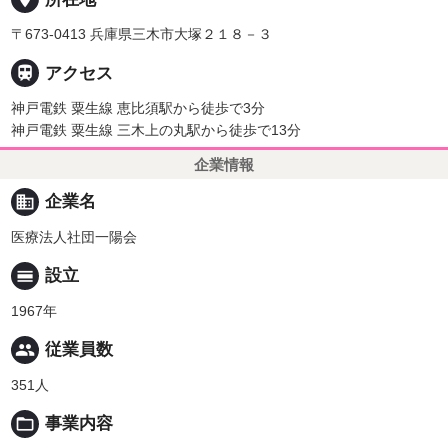
〒673-0413 兵庫県三木市大塚２１８－３

アクセス
神戸電鉄 粟生線 恵比須駅から徒歩で3分
神戸電鉄 粟生線 三木上の丸駅から徒歩で13分
企業情報
business
企業名
医療法人社団一陽会
calendar_view_day
設立
1967年
people
従業員数
351人
folder_open
事業内容