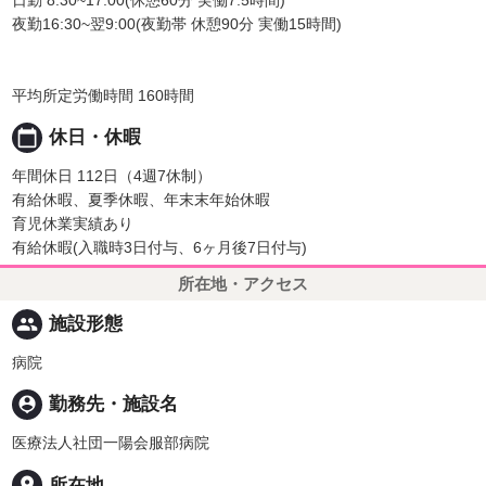
夜勤16:30~翌9:00(夜勤帯 休憩90分 実働15時間)
平均所定労働時間 160時間
calendar_today
休日・休暇
年間休日 112日（4週7休制）
有給休暇、夏季休暇、年末末年始休暇
育児休業実績あり
有給休暇(入職時3日付与、6ヶ月後7日付与)
所在地・アクセス
people
施設形態
病院
person_pin
勤務先・施設名
医療法人社団一陽会服部病院
place
所在地