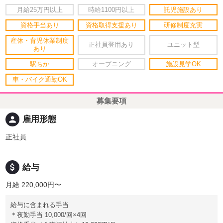
月給25万円以上
時給1100円以上
託児施設あり
資格手当あり
資格取得支援あり
研修制度充実
産休・育児休業制度
正社員登用あり
ユニット型
あり
駅ちか
オープニング
施設見学OK
車・バイク通勤OK
募集要項
person
雇用形態
正社員
attach_money
給与
月給 220,000円〜
給与に含まれる手当
＊夜勤手当 10,000/回×4回