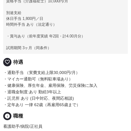
資格手当（介護福祉士）10,000円/月
別途支給
休日手当 1,800円／日
時間外手当 あり（法定通り）
・賞与あり（前年度実績 年2回・計4.00月分）
試用期間 3ヶ月（同条件）
favorite_border
待遇
・通勤手当 （実費支給上限30,000円/月）
・マイカー通勤可（無料駐車場あり）
・健康保険、厚生年金、雇用保険、労災保険に加入
・退職金制度:あり 勤続3年以上
・託児所 あり (日中対応、夜間応相談)
・定年あり 一律 62歳（再雇用65歳まで）
info
職種
看護助手/病院/正社員