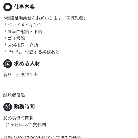
label
仕事内容
○看護補助業務をお願いします（病棟勤務）
＊ベッドメイキング
＊食事の配膳・下膳
＊ゴミ掃除
＊入浴搬送・介助
＊その他、付随する業務あり
portrait
求める人材
資格：介護福祉士
経験者優遇

勤務時間
変形労働時間制
（1ヶ月単位/二交代制）
日勤 8:30~17:00(休憩60分 実働7.5時間)