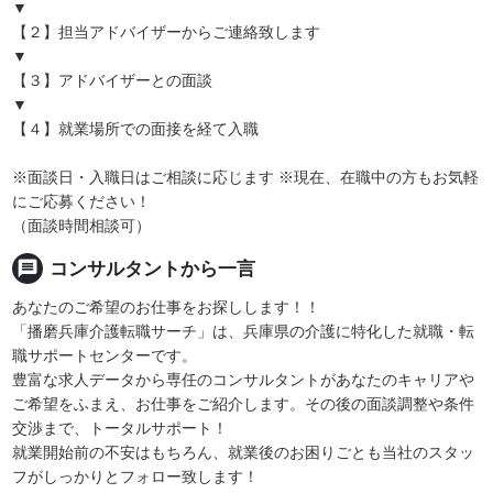
▼
【２】担当アドバイザーからご連絡致します
▼
【３】アドバイザーとの面談
▼
【４】就業場所での面接を経て入職
※面談日・入職日はご相談に応じます ※現在、在職中の方もお気軽
にご応募ください！
（面談時間相談可）
message
コンサルタントから一言
あなたのご希望のお仕事をお探しします！！
「播磨兵庫介護転職サーチ」は、兵庫県の介護に特化した就職・転
職サポートセンターです。
豊富な求人データから専任のコンサルタントがあなたのキャリアや
ご希望をふまえ、お仕事をご紹介します。その後の面談調整や条件
交渉まで、トータルサポート！
就業開始前の不安はもちろん、就業後のお困りごとも当社のスタッ
フがしっかりとフォロー致します！