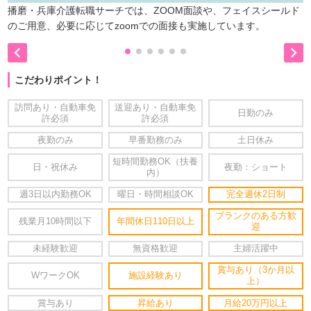
播磨・兵庫介護転職サーチでは、ZOOM面談や、フェイスシールド
のご用意、必要に応じてzoomでの面接も実施しています。


こだわりポイント！
訪問あり・自動車免
送迎あり・自動車免
日勤のみ
許必須
許必須
夜勤のみ
早番勤務のみ
土日休み
短時間勤務OK（扶養
日・祝休み
夜勤：ショート
内）
週3日以内勤務OK
曜日・時間相談OK
完全週休2日制
ブランクのある方歓
残業月10時間以下
年間休日110日以上
迎
未経験歓迎
無資格歓迎
主婦活躍中
賞与あり（3か月以
WワークOK
施設経験あり
上）
賞与あり
昇給あり
月給20万円以上