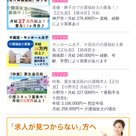
おすすめ!
老健・舞子台で介護福祉士の募集！！
【正社員】【垂水区】月給...
神戸市 / 月給 278,400円〜 資格、経験
により加算あり
おすすめ!
サンホーム太子、サ高住の介護福祉士募
集【正社員】【揖保郡太...
揖保郡 / 月給 240,000円〜 経験、年
齢、学歴により加算があります
おすすめ!
特養、粟生逢花苑の介護職求人【正社
員】【小野市】月給22万円～！
小野市 / 月給 227,500円〜 ＊夜勤手当
５回含む
年収 3,106,000円〜 想定年収
月給 258,500円〜 介護福祉士の場合