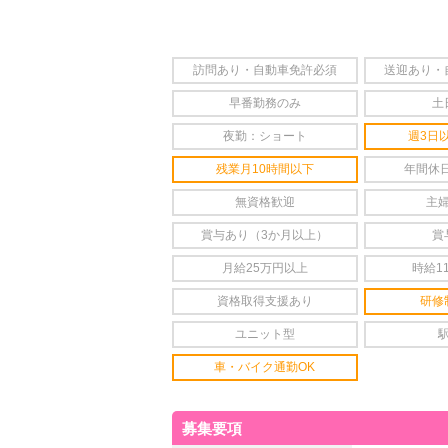
訪問あり・自動車免許必須
送迎あり・
早番勤務のみ
土
夜勤：ショート
週3日
残業月10時間以下
年間休日
無資格歓迎
主
賞与あり（3か月以上）
賞
月給25万円以上
時給1
資格取得支援あり
研修
ユニット型
車・バイク通勤OK
募集要項