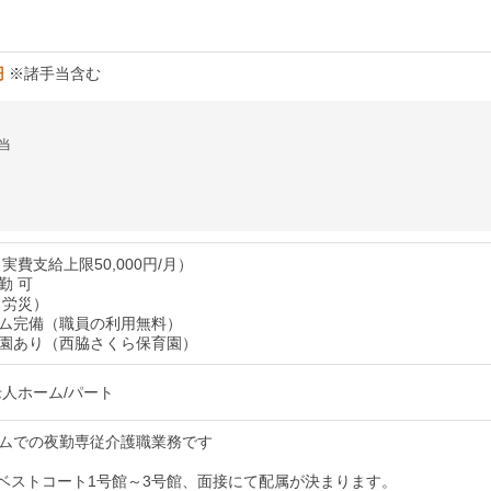
円
※諸手当含む
当
実費支給上限50,000円/月）
勤 可
（労災）
ム完備（職員の利用無料）
園あり（西脇さくら保育園）
老人ホーム/パート
ムでの夜勤専従介護職業務です
ベストコート1号館～3号館、面接にて配属が決まります。