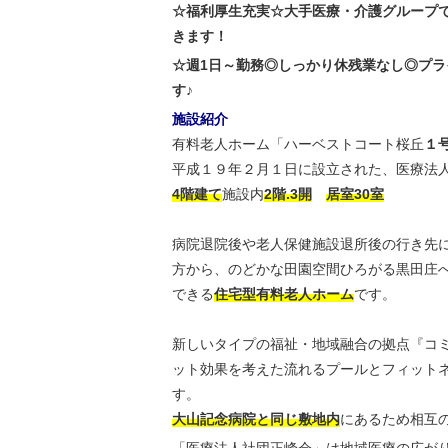
☆福利厚生充実☆大手医療・介護グループ
きます！
☆週1日～勤務◎しっかり休残業なし◎プラ
す♪
施設紹介
有料老人ホーム「ハーベストコート桜丘
１
平成１９年２月１日に設立された、医療法
4階建て
施設内
2階.3開
居室30室
病院退院後や老人保健施設退所後の行き先
方から、のどかな田園空間ひろがる黒田庄
できる
住宅型有料老人ホーム
です。
新しいタイプの福祉・地域融合の拠点『コ
ット効果を考えた流れるプールとフィット
す。
大山記念病院と同じ敷地内
にあるため相互