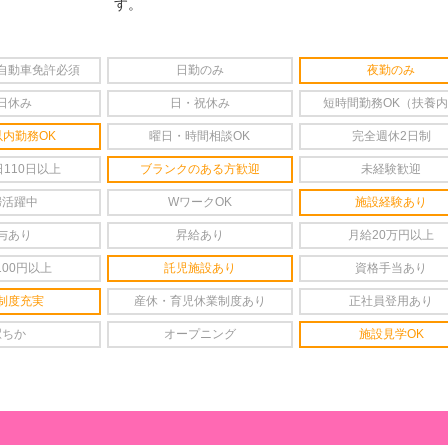
す。
自動車免許必須
日勤のみ
夜勤のみ
日休み
日・祝休み
短時間勤務OK（扶養
以内勤務OK
曜日・時間相談OK
完全週休2日制
110日以上
ブランクのある方歓迎
未経験歓迎
婦活躍中
WワークOK
施設経験あり
与あり
昇給あり
月給20万円以上
100円以上
託児施設あり
資格手当あり
制度充実
産休・育児休業制度あり
正社員登用あり
駅ちか
オープニング
施設見学OK