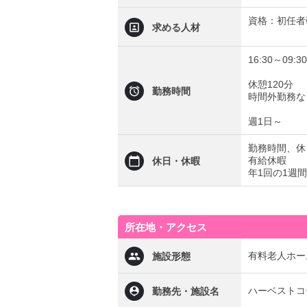
資格：初任者
求める人材
16:30～09:30
休憩120分
勤務時間
時間外勤務な
週1日～
勤務時間、休
有給休暇
休日・休暇
年1回の1週
所在地・アクセス
有料老人ホー
施設形態
ハーベストコ
勤務先・施設名