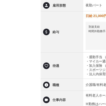
夜勤パート
雇用形態
日給 21,000
別途支給
時間外勤務手
給与
・通勤手当 （
・マイカー通
・加入保険 
待遇
・スポーツジ
・法人内保育
介護職/有料
職種
有料老人ホー
仕事内容
※勤務はハー