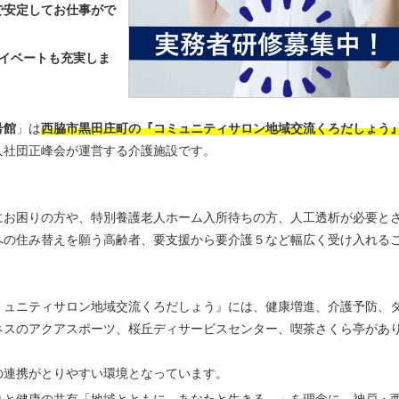
で安定してお仕事がで
イベートも充実しま
号館
」は
西脇市黒田庄町の『コミュニティサロン地域交流くろだしょう
人社団正峰会が運営する介護施設です。
にお困りの方や、特別養護老人ホーム入所待ちの方、人工透析が必要と
への住み替えを願う高齢者、要支援から要介護５など幅広く受け入れる
ミュニティサロン地域交流くろだしょう』には、健康増進、介護予防、
ネスのアクアスポーツ、桜丘ディサービスセンター、喫茶さくら亭があ
の連携がとりやすい環境となっています。