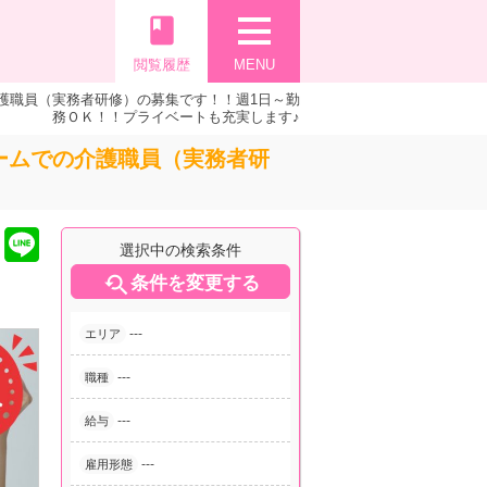
book
閲覧履歴
MENU
介護職員（実務者研修）の募集です！！週1日～勤
務ＯＫ！！プライベートも充実します♪
ホームでの介護職員（実務者研
選択中の検索条件

条件を変更する
---
エリア
---
職種
---
給与
---
雇用形態