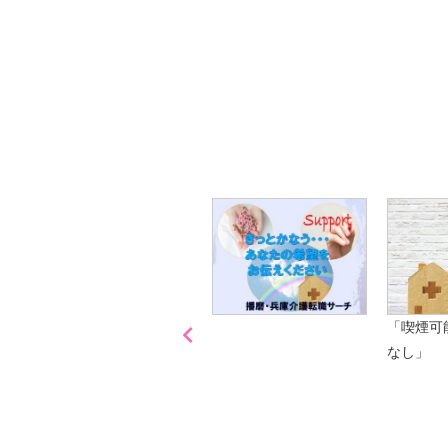
【今まさに indeed を見ている方へ】
掲載元であれば、非公開求人もお知らせできプ
播磨・兵庫介護転職サーチでは、この条件に類
詳しくは・・・青いボタンをクリック♪
※「応募先へ進む」の青いボタンをクリックし
是非、掲載元をご覧ください。

「喫煙可
なし」