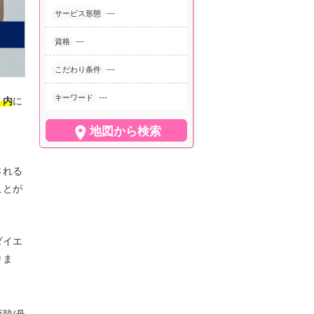
---
サービス形態
---
資格
---
こだわり条件
---
キーワード
』内
に

地図から検索
される
ことが
ダイエ
りま