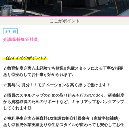
ここがポイント
正社員
介護職/特養/正社員
《おすすめのポイント》
☆教育制度充実☆未経験でも歓迎!!先輩スタッフによる丁寧な指導
あり◎安心してお仕事が始められます♪
☆
賞与3ヶ月分！！モチベーションを高く持って働けます！
☆職員のスキルアップのための取り組みも行われており、研修制度
から資格取得のためのサポートなど、キャリアップをバックアップ
してくれます◎
☆福利厚生充実☆保育料1/2施設負担◎社員寮有（家賃半額補助）
あり◎育児休業実績あり◎生活スタイルが変わっても安心してお仕