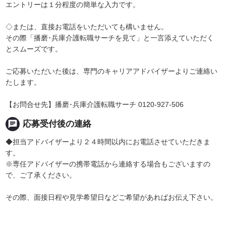
エントリーは１分程度の簡単な入力です。
◇または、直接お電話をいただいても構いません。
その際「播磨･兵庫介護転職サーチを見て」と一言添えていただく
とスムーズです。
ご応募いただいた後は、専門のキャリアアドバイザーよりご連絡い
たします。
【お問合せ先】播磨･兵庫介護転職サーチ 0120-927-506
chat
応募受付後の連絡
◆担当アドバイザーより２４時間以内にお電話させていただきま
す。
※専任アドバイザーの携帯電話から連絡する場合もございますの
で、ご了承ください。
その際、面接日程や見学希望日などご希望があればお伝え下さい。