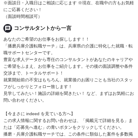
※面談日・入職日はご相談に応じます ※現在、在職中の方もお気軽
にご応募ください！
（面談時間相談可）
message
コンサルタントから一言
あなたのご希望のお仕事をお探しします！！
「播磨兵庫介護転職サーチ」は、兵庫県の介護に特化した就職・転
職サポートセンターです。
豊富な求人データから専任のコンサルタントがあなたのキャリアや
ご希望をふまえ、お仕事をご紹介します。その後の面談調整や条件
交渉まで、トータルサポート！
就業開始前の不安はもちろん、就業後のお困りごとも当社のスタッ
フがしっかりとフォロー致します！
見学してみたい！施設の詳細を聞きたい！ など、まずはお気軽にお
問い合わせください。
【今まさに indeed を見ている方へ】
この求人情報に関するお問い合わせは、「掲載元で詳細を見る」ま
たは「応募先へ進む」の青いボタンをクリックしてください。
播磨・兵庫介護転職サーチでは、この条件に類似した案件を多数掲