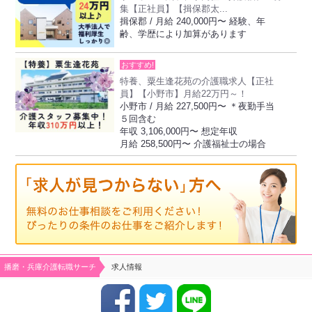
集【正社員】【揖保郡太...
揖保郡 / 月給 240,000円〜 経験、年
齢、学歴により加算があります
おすすめ!
特養、粟生逢花苑の介護職求人【正社
員】【小野市】月給22万円～！
小野市 / 月給 227,500円〜 ＊夜勤手当
５回含む
年収 3,106,000円〜 想定年収
月給 258,500円〜 介護福祉士の場合
播磨・兵庫介護転職サーチ
求人情報