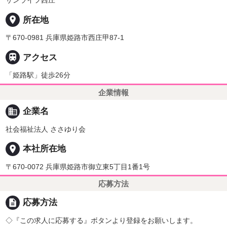
サンライフ西庄
place
所在地
〒670-0981 兵庫県姫路市西庄甲87-1

アクセス
「姫路駅」徒歩26分
企業情報
business
企業名
社会福祉法人 ささゆり会
place
本社所在地
〒670-0072 兵庫県姫路市御立東5丁目1番1号
応募方法
description
応募方法
◇『この求人に応募する』ボタンより登録をお願いします。