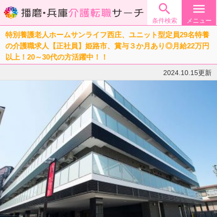

menu
条件検索
メニュー
特別養護老人ホームサンライフ西庄、ユニット型定員29名特養
の介護職求人【正社員】姫路市、賞与３か月あり◎月給22万円
以上！20～30代の方活躍中！！
2024.10.15更新