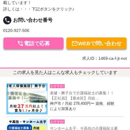
載しています！
詳しくは・・・下記ボタンをクリック♪
local_phone
お問い合わせ番号
0120-927-506


電話で応募
WEBで問い合わせ
求人ID：1469-ca-f-jt-not
この求人を見た人はこんな求人もチェックしています
おすすめ!
老健・舞子台で介護福祉士の募集！！
【正社員】【垂水区】月給...
神戸市 / 月給 278,400円〜 資格、経験
により加算あり
おすすめ!
サンホーム太子、サ高住の介護福祉士募