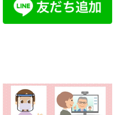
【今まさに indeed を見ている方へ】
掲載元であれば、非公開求人もお知らせできプレミアム求人も多数！
播磨・兵庫介護転職サーチでは、この条件に類似した案件を多数掲載し
ています！
詳しくは・・・青いボタンをクリック♪
※「応募先へ進む」の青いボタンをクリックしても応募とはなりません
ので、
是非、掲載元をご覧ください。