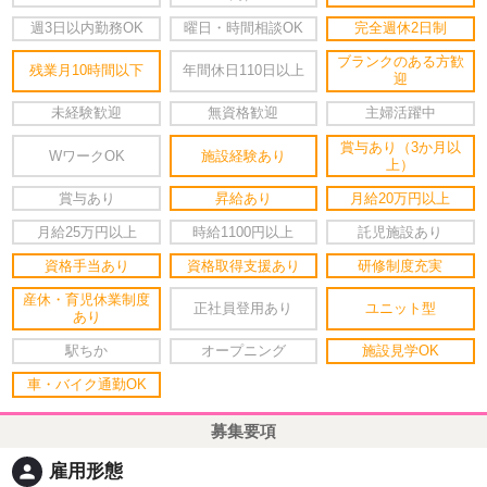
週3日以内勤務OK
曜日・時間相談OK
完全週休2日制
ブランクのある方歓
残業月10時間以下
年間休日110日以上
迎
未経験歓迎
無資格歓迎
主婦活躍中
賞与あり（3か月以
WワークOK
施設経験あり
上）
賞与あり
昇給あり
月給20万円以上
月給25万円以上
時給1100円以上
託児施設あり
資格手当あり
資格取得支援あり
研修制度充実
産休・育児休業制度
正社員登用あり
ユニット型
あり
駅ちか
オープニング
施設見学OK
車・バイク通勤OK
募集要項
person
雇用形態