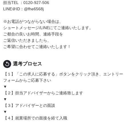
担当TEL ：0120-927-506
LINE＠ID：@fhe6568j
※お電話がつながらない場合は、
ショートメッセージ/LINEにてご連絡いたします。
ご都合の良いお時間、連絡手段を
ご返信いただきましたら、
ご希望に合わせてご連絡いたします！
replay
選考プロセス
【１】「この求人に応募する」ボタンをクリック頂き、エントリー
フォームからご応募下さい
▼
【２】担当アドバイザーからご連絡致します
▼
【３】アドバイザーとの面談
▼
【４】就業場所での面接を経て入職