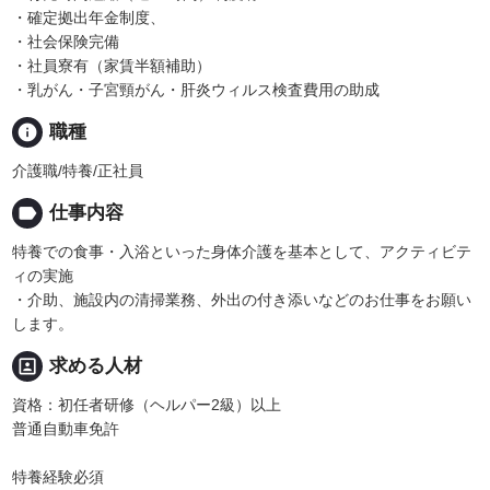
・確定拠出年金制度、
・社会保険完備
・社員寮有（家賃半額補助）
・乳がん・子宮頸がん・肝炎ウィルス検査費用の助成
info
職種
介護職/特養/正社員
label
仕事内容
特養での食事・入浴といった身体介護を基本として、アクティビテ
ィの実施
・介助、施設内の清掃業務、外出の付き添いなどのお仕事をお願い
します。
portrait
求める人材
資格：初任者研修（ヘルパー2級）以上
普通自動車免許
特養経験必須