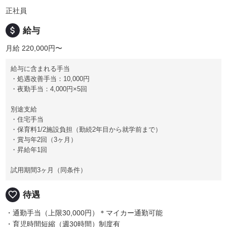
正社員
attach_money
給与
月給 220,000円〜
給与に含まれる手当
・処遇改善手当：10,000円
・夜勤手当：4,000円×5回
別途支給
・住宅手当
・保育料1/2施設負担（勤続2年目から就学前まで）
・賞与年2回（3ヶ月）
・昇給年1回
試用期間3ヶ月（同条件）
favorite_border
待遇
・通勤手当（上限30,000円）＊マイカー通勤可能
・育児時間短縮（週30時間）制度有