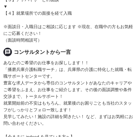
▼
【４】就業場所での面接を経て入職
※面談日・入職日はご相談に応じます ※現在、在職中の方もお気軽
にご応募ください！
（面談時間相談可）
message
コンサルタントから一言
あなたのご希望のお仕事をお探しします！！
「播磨兵庫介護転職サーチ」は、兵庫県の介護に特化した就職・転
職サポートセンターです。
豊富な求人データから専任のコンサルタントがあなたのキャリアや
ご希望をふまえ、お仕事をご紹介します。その後の面談調整や条件
交渉まで、トータルサポート！
就業開始前の不安はもちろん、就業後のお困りごとも当社のスタッ
フがしっかりとフォロー致します！
見学してみたい！施設の詳細を聞きたい！ など、まずはお気軽にお
問い合わせください。
【今まさに indeed を見ている方へ】