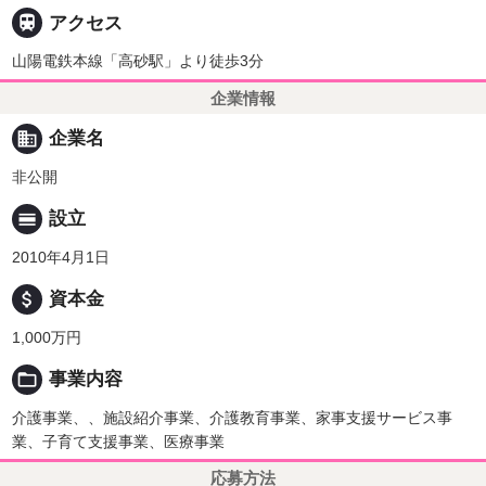

アクセス
山陽電鉄本線「高砂駅」より徒歩3分
企業情報
business
企業名
非公開
calendar_view_day
設立
2010年4月1日
attach_money
資本金
1,000万円
folder_open
事業内容
介護事業、、施設紹介事業、介護教育事業、家事支援サービス事
業、子育て支援事業、医療事業
応募方法