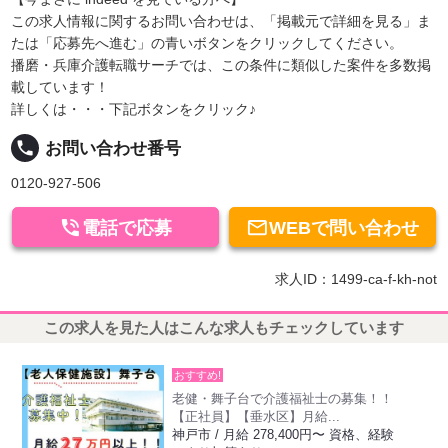
この求人情報に関するお問い合わせは、「掲載元で詳細を見る」ま
たは「応募先へ進む」の青いボタンをクリックしてください。
播磨・兵庫介護転職サーチでは、この条件に類似した案件を多数掲
載しています！
詳しくは・・・下記ボタンをクリック♪
local_phone
お問い合わせ番号
0120-927-506


電話で応募
WEBで問い合わせ
求人ID：1499-ca-f-kh-not
この求人を見た人はこんな求人もチェックしています
おすすめ!
老健・舞子台で介護福祉士の募集！！
【正社員】【垂水区】月給...
神戸市 / 月給 278,400円〜 資格、経験