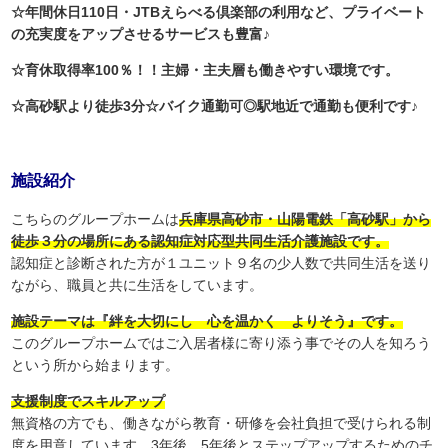
☆年間休日110日・JTBえらべる倶楽部の利用など、プライベート
の充実度をアップさせるサービスも豊富♪
☆育休取得率100％！！主婦・主夫層も働きやすい環境です。
☆高砂駅より徒歩3分☆バイク通勤可◎駅地近で通勤も便利です♪
施設紹介
こちらのグループホームは
兵庫県高砂市・山陽電鉄「高砂駅」から
徒歩３分の場所にある認知症対応型共同生活介護施設です。
認知症と診断された方が１ユニット９名の少人数で共同生活を送り
ながら、職員と共に生活をしています。
施設テーマは『絆を大切にし 心を温かく よりそう』です。
このグループホームではご入居者様に寄り添う事でその人を知ろう
という所から始まります。
支援制度でスキルアップ
無資格の方でも、働きながら教育・研修を会社負担で受けられる制
度を用意しています。3年後、5年後とステップアップするためのチ