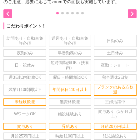
のご用意、必要に応じてzoomでの面接も実施しています。


こだわりポイント！
訪問あり・自動車免
送迎あり・自動車免
日勤のみ
許必須
許必須
夜勤のみ
早番勤務のみ
土日休み
短時間勤務OK（扶養
日・祝休み
夜勤：ショート
内）
週3日以内勤務OK
曜日・時間相談OK
完全週休2日制
ブランクのある方歓
残業月10時間以下
年間休日110日以上
迎
未経験歓迎
無資格歓迎
主婦活躍中
賞与あり（3か月以
WワークOK
施設経験あり
上）
賞与あり
昇給あり
月給20万円以上
月給25万円以上
時給1100円以上
託児施設あり