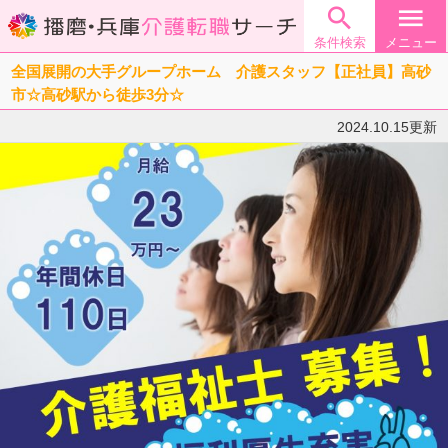

menu
条件検索
メニュー
全国展開の大手グループホーム 介護スタッフ【正社員】高砂
市☆高砂駅から徒歩3分☆
2024.10.15更新