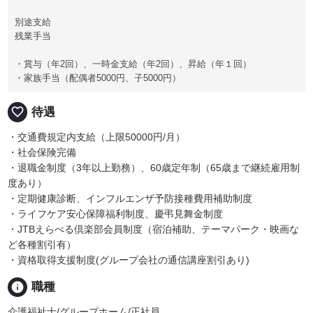
別途支給
残業手当
・賞与（年2回）、一時金支給（年2回）、昇給（年１回）
・家族手当（配偶者5000円、子5000円）
favorite_border
待遇
・交通費規定内支給（上限50000円/月）
・社会保険完備
・退職金制度（3年以上勤務）、60歳定年制（65歳まで継続雇用制
度あり）
・定期健康診断、インフルエンザ予防接種費用補助制度
・ライフケア安心保障福利制度、慶弔見舞金制度
・JTBえらべる倶楽部会員制度（宿泊補助、テーマパーク・映画な
ど各種割引有）
・資格取得支援制度(グループ会社の通信講座割引あり)
info
職種
介護福祉士/グループホーム/正社員