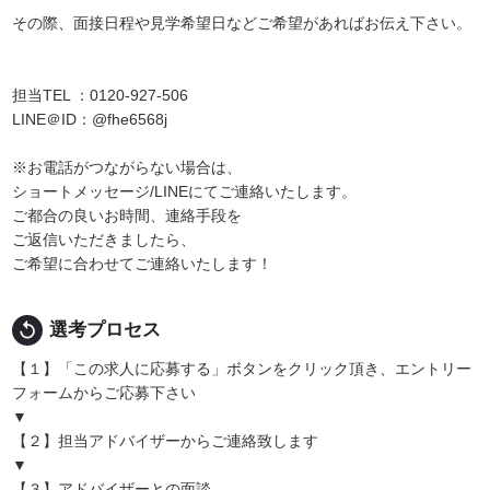
その際、面接日程や見学希望日などご希望があればお伝え下さい。
担当TEL ：0120-927-506
LINE＠ID：@fhe6568j
※お電話がつながらない場合は、
ショートメッセージ/LINEにてご連絡いたします。
ご都合の良いお時間、連絡手段を
ご返信いただきましたら、
ご希望に合わせてご連絡いたします！
replay
選考プロセス
【１】「この求人に応募する」ボタンをクリック頂き、エントリー
フォームからご応募下さい
▼
【２】担当アドバイザーからご連絡致します
▼
【３】アドバイザーとの面談