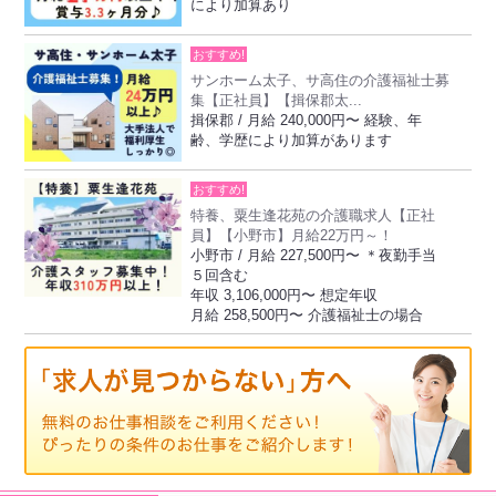
により加算あり
おすすめ!
サンホーム太子、サ高住の介護福祉士募
集【正社員】【揖保郡太...
揖保郡 / 月給 240,000円〜 経験、年
齢、学歴により加算があります
おすすめ!
特養、粟生逢花苑の介護職求人【正社
員】【小野市】月給22万円～！
小野市 / 月給 227,500円〜 ＊夜勤手当
５回含む
年収 3,106,000円〜 想定年収
月給 258,500円〜 介護福祉士の場合