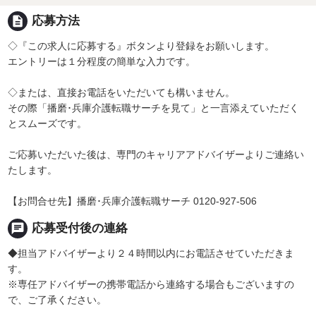
description
応募方法
◇『この求人に応募する』ボタンより登録をお願いします。
エントリーは１分程度の簡単な入力です。
◇または、直接お電話をいただいても構いません。
その際「播磨･兵庫介護転職サーチを見て」と一言添えていただく
とスムーズです。
ご応募いただいた後は、専門のキャリアアドバイザーよりご連絡い
たします。
【お問合せ先】播磨･兵庫介護転職サーチ 0120-927-506
chat
応募受付後の連絡
◆担当アドバイザーより２４時間以内にお電話させていただきま
す。
※専任アドバイザーの携帯電話から連絡する場合もございますの
で、ご了承ください。