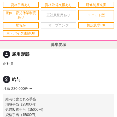
資格手当あり
資格取得支援あり
研修制度充実
産休・育児休業制度
正社員登用あり
ユニット型
あり
駅ちか
オープニング
施設見学OK
車・バイク通勤OK
募集要項
person
雇用形態
正社員
attach_money
給与
月給 230,000円〜
給与に含まれる手当
地域手当（25000円）
処遇改善手当（15000円）
資格手当（15000円）