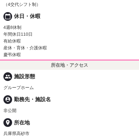
（4交代シフト制）
calendar_today
休日・休暇
4週8休制
年間休日110日
有給休暇
産休・育休・介護休暇
慶弔休暇
所在地・アクセス
people
施設形態
グループホーム
person_pin
勤務先・施設名
非公開
place
所在地
兵庫県高砂市