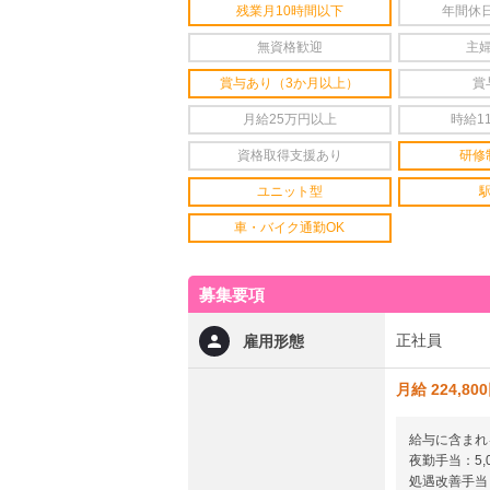
残業月10時間以下
年間休日
無資格歓迎
主
賞与あり（3か月以上）
賞
月給25万円以上
時給1
資格取得支援あり
研修
ユニット型
車・バイク通勤OK
募集要項
正社員
雇用形態
月給 224,80
給与に含まれ
夜勤手当：5,0
処遇改善手当：