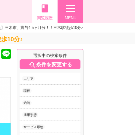
book
閲覧履歴
MENU
三木市、賞与4.5ヶ月分！！三木駅徒歩10分♪
歩10分♪
選択中の検索条件

条件を変更する
---
エリア
---
職種
---
給与
---
雇用形態
---
サービス形態