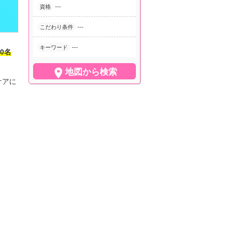
---
資格
---
こだわり条件
---
キーワード
0名

地図から検索
ケアに