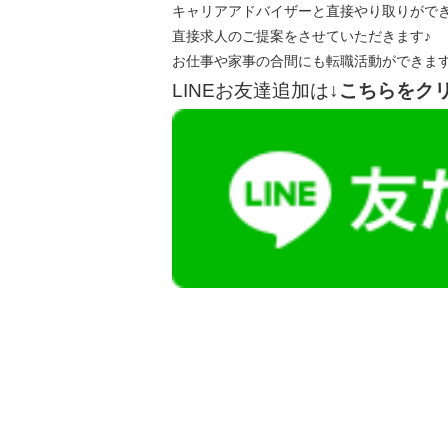
キャリアアドバイザーと直接やり取りがで
直接求人のご提案をさせていただきます♪
お仕事や家事の合間にも転職活動ができま
LINEお友達追加は
↓こちらをク
【今まさに indeed を見ている方へ】
掲載元であれば、非公開求人もお知らせできプ
播磨・兵庫介護転職サーチでは、この条件に類
詳しくは・・・青いボタンをクリック♪
※「応募先へ進む」の青いボタンをクリックし