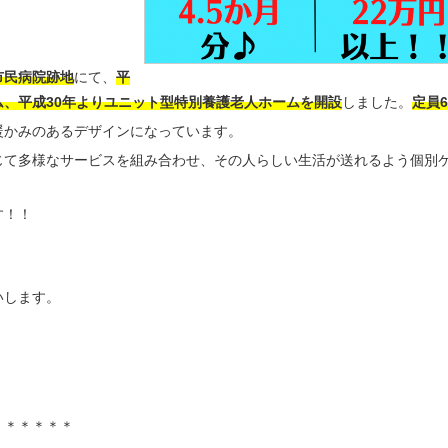
市民病院跡地
にて、
平
、平成30年よりユニット型特別養護老人ホームを開設
しました。
定員6
暖かみのあるデザインになっています。
じて多様なサービスを組み合わせ、その人らしい生活が送れるよう個別
す！！
いします。
＊＊＊＊＊＊