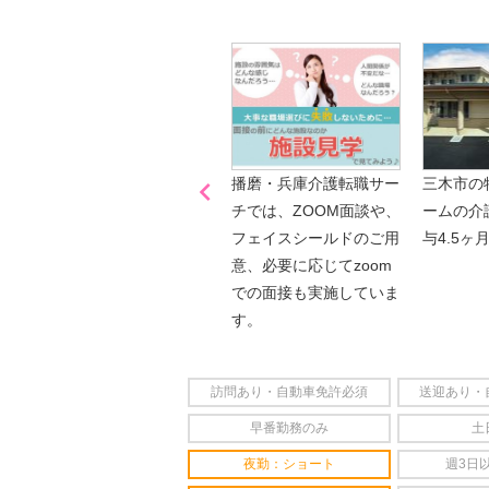
是非、掲載元をご覧ください。

「喫煙可能区域での業務
播磨・兵庫介護転職サー
三木市の
なし」
チでは、ZOOM面談や、
ームの介
フェイスシールドのご用
与4.5ヶ
意、必要に応じてzoom
での面接も実施していま
す。
訪問あり・自動車免許必須
送迎あり・
早番勤務のみ
土
夜勤：ショート
週3日