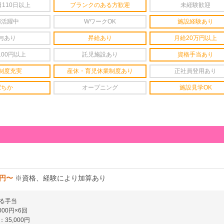
110日以上
ブランクのある方歓迎
未経験歓迎
婦活躍中
WワークOK
施設経験あり
与あり
昇給あり
月給20万円以上
100円以上
託児施設あり
資格手当あり
制度充実
産休・育児休業制度あり
正社員登用あり
駅ちか
オープニング
施設見学OK
0円〜
※資格、経験により加算あり
る手当
00円×6回
35,000円