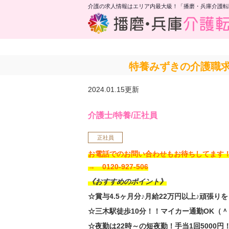
介護の求人情報はエリア内最大級！「播磨・兵庫介護転
特養みずきの介護職求
2024.01.15更新
介護士/特養/正社員
正社員
お電話でのお問い合わせもお待ちしてま
→ 0120-927-506
《おすすめのポイント》
☆賞与4.5ヶ月分♪月給22万円以上♪頑張り
☆三木駅徒歩10分！！マイカー通勤OK（
☆夜勤は22時～の短夜勤！手当1回5000円