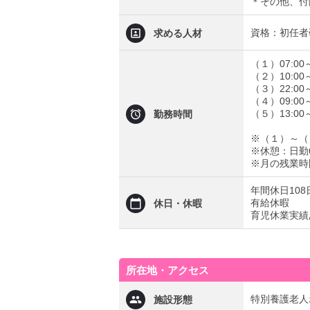
＊その他、付
資格：初任者
求める人材
（１）07:00～
（２）10:00～
（３）22:00～
（４）09:00～
（５）13:00
勤務時間
※（１）～（
※休憩：日勤6
※月の残業時
年間休日108
有給休暇
休日・休暇
育児休業実績
所在地・アクセス
特別養護老人
施設形態