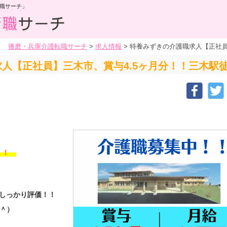
職サーチ」
播磨・兵庫介護転職サーチ
>
求人情報
>
特養みずきの介護職求人【正社員】
人【正社員】三木市、賞与4.5ヶ月分！！三木駅徒
す！！
をしっかり評価！！
＾＾）
！