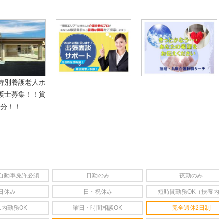
特別養護老人ホ
護士募集！！賞
月分！！
自動車免許必須
日勤のみ
夜勤のみ
日休み
日・祝休み
短時間勤務OK（扶養
以内勤務OK
曜日・時間相談OK
完全週休2日制