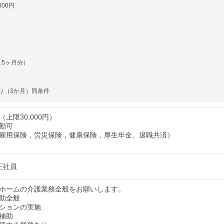
000円
.5ヶ月分）
り（3か月）同条件
上限30,000円）
勤可
雇用保険，労災保険，健康保険，厚生年金、退職共済）
正社員
ホームの介護業務全般をお願いします。
助全般
ションの実施
補助