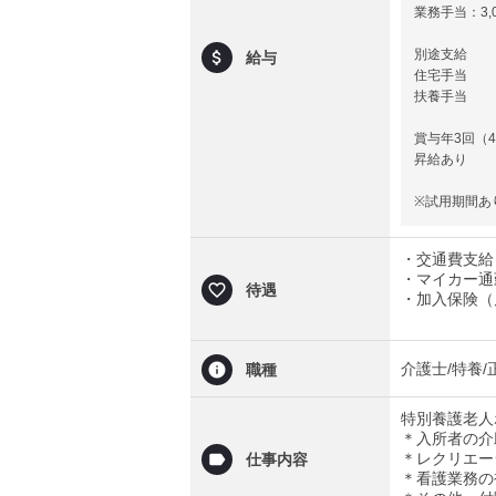
業務手当：3,
別途支給
給与
住宅手当
扶養手当
賞与年3回（4
昇給あり
※試用期間あ
・交通費支給（
・マイカー通
待遇
・加入保険（
介護士/特養/
職種
特別養護老人
＊入所者の介
＊レクリエー
仕事内容
＊看護業務の