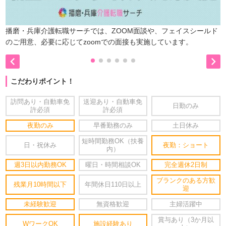
播磨・兵庫介護転職サーチでは、ZOOM面談や、フェイスシールド
のご用意、必要に応じてzoomでの面接も実施しています。


こだわりポイント！
訪問あり・自動車免
送迎あり・自動車免
日勤のみ
許必須
許必須
夜勤のみ
早番勤務のみ
土日休み
短時間勤務OK（扶養
日・祝休み
夜勤：ショート
内）
週3日以内勤務OK
曜日・時間相談OK
完全週休2日制
ブランクのある方歓
残業月10時間以下
年間休日110日以上
迎
未経験歓迎
無資格歓迎
主婦活躍中
賞与あり（3か月以
WワークOK
施設経験あり