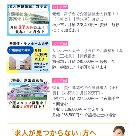
おすすめ!
老健・舞子台で介護福祉士の募集！！
【正社員】【垂水区】月給...
神戸市 / 月給 278,400円〜 資格、経験
により加算あり
おすすめ!
サンホーム太子、サ高住の介護福祉士募
集【正社員】【揖保郡太...
揖保郡 / 月給 240,000円〜 経験、年
齢、学歴により加算があります
おすすめ!
特養、粟生逢花苑の介護職求人【正社
員】【小野市】月給22万円～！
小野市 / 月給 227,500円〜 ＊夜勤手当
５回含む
年収 3,106,000円〜 想定年収
月給 258,500円〜 介護福祉士の場合