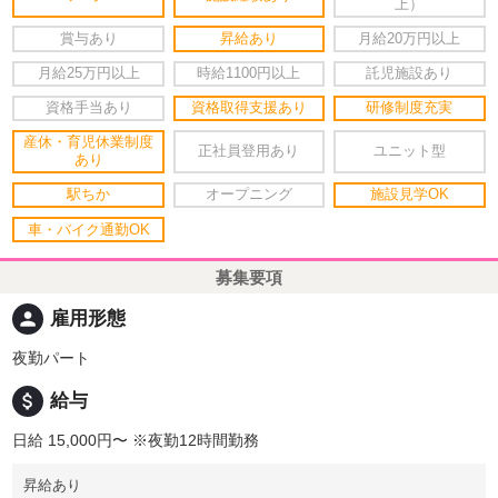
上）
賞与あり
昇給あり
月給20万円以上
月給25万円以上
時給1100円以上
託児施設あり
資格手当あり
資格取得支援あり
研修制度充実
産休・育児休業制度
正社員登用あり
ユニット型
あり
駅ちか
オープニング
施設見学OK
車・バイク通勤OK
募集要項
person
雇用形態
夜勤パート
attach_money
給与
日給 15,000円〜
※夜勤12時間勤務
昇給あり