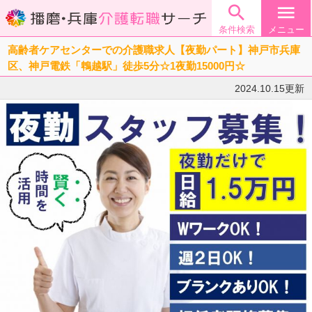

menu
条件検索
メニュー
高齢者ケアセンターでの介護職求人【夜勤パート】神戸市兵庫
区、神戸電鉄「鵯越駅」徒歩5分☆1夜勤15000円☆
2024.10.15更新