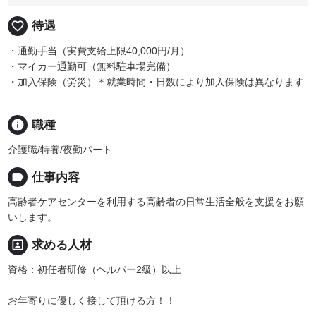
favorite_border
待遇
・通勤手当（実費支給上限40,000円/月）
・マイカー通勤可（無料駐車場完備）
・加入保険（労災）＊就業時間・日数により加入保険は異なります
info
職種
介護職/特養/夜勤パート
label
仕事内容
高齢者ケアセンターを利用する高齢者の日常生活全般を支援をお願
いします。
portrait
求める人材
資格：初任者研修（ヘルパー2級）以上
お年寄りに優しく接して頂ける方！！