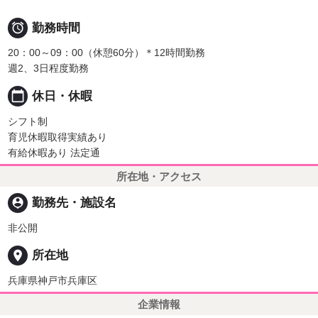

勤務時間
20：00～09：00（休憩60分）＊12時間勤務
週2、3日程度勤務
calendar_today
休日・休暇
シフト制
育児休暇取得実績あり
有給休暇あり 法定通
所在地・アクセス
person_pin
勤務先・施設名
非公開
place
所在地
兵庫県神戸市兵庫区
企業情報