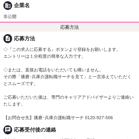
business
企業名
非公開
応募方法
description
応募方法
◇『この求人に応募する』ボタンより登録をお願いします。
エントリーは１分程度の簡単な入力です。
◇または、直接お電話をいただいても構いません。
その際「播磨･兵庫介護転職サーチを見て」と一言添えていただく
とスムーズです。
ご応募いただいた後は、専門のキャリアアドバイザーよりご連絡い
たします。
【お問合せ先】播磨･兵庫介護転職サーチ 0120-927-506
chat
応募受付後の連絡