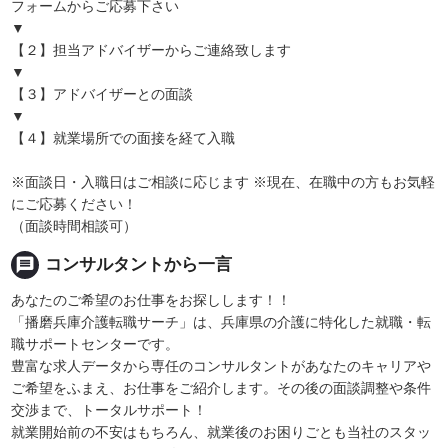
フォームからご応募下さい
▼
【２】担当アドバイザーからご連絡致します
▼
【３】アドバイザーとの面談
▼
【４】就業場所での面接を経て入職
※面談日・入職日はご相談に応じます ※現在、在職中の方もお気軽
にご応募ください！
（面談時間相談可）
message
コンサルタントから一言
あなたのご希望のお仕事をお探しします！！
「播磨兵庫介護転職サーチ」は、兵庫県の介護に特化した就職・転
職サポートセンターです。
豊富な求人データから専任のコンサルタントがあなたのキャリアや
ご希望をふまえ、お仕事をご紹介します。その後の面談調整や条件
交渉まで、トータルサポート！
就業開始前の不安はもちろん、就業後のお困りごとも当社のスタッ