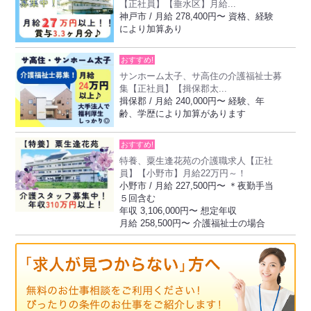
【正社員】【垂水区】月給...
神戸市 / 月給 278,400円〜 資格、経験
により加算あり
おすすめ!
サンホーム太子、サ高住の介護福祉士募
集【正社員】【揖保郡太...
揖保郡 / 月給 240,000円〜 経験、年
齢、学歴により加算があります
おすすめ!
特養、粟生逢花苑の介護職求人【正社
員】【小野市】月給22万円～！
小野市 / 月給 227,500円〜 ＊夜勤手当
５回含む
年収 3,106,000円〜 想定年収
月給 258,500円〜 介護福祉士の場合