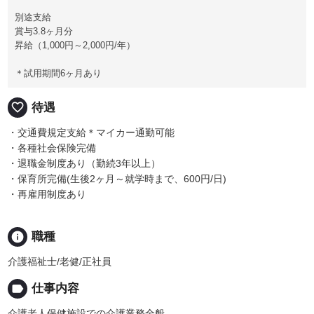
別途支給
賞与3.8ヶ月分
昇給（1,000円～2,000円/年）
＊試用期間6ヶ月あり
favorite_border
待遇
・交通費規定支給＊マイカー通勤可能
・各種社会保険完備
・退職金制度あり（勤続3年以上）
・保育所完備(生後2ヶ月～就学時まで、600円/日)
・再雇用制度あり
info
職種
介護福祉士/老健/正社員
label
仕事内容
介護老人保健施設での介護業務全般