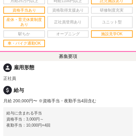
月給25万円以上
時給1100円以上
託児施設あり
資格手当あり
資格取得支援あり
研修制度充実
産休・育児休業制度
正社員登用あり
ユニット型
あり
駅ちか
オープニング
施設見学OK
車・バイク通勤OK
募集要項
person
雇用形態
正社員
attach_money
給与
月給 200,000円〜
※資格手当・夜勤手当4回含む
給与に含まれる手当
資格手当：3,000円～
夜勤手当：10,000円×4回