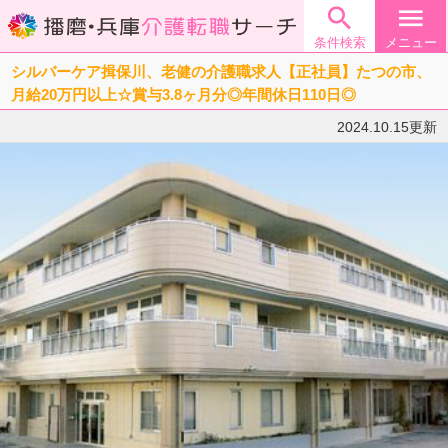

menu
条件検索
メニュー
シルバーケア揖保川、老健の介護職求人【正社員】たつの市、
月給20万円以上☆賞与3.8ヶ月分◎年間休日110日◎
2024.10.15更新