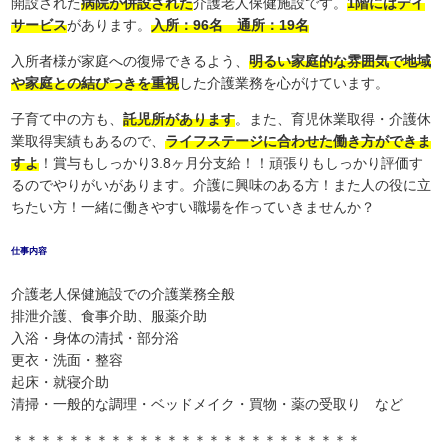
開設された
病院が併設された
介護老人保健施設です。
1階にはデイ
サービス
があります。
入所：96名 通所：19名
入所者様が家庭への復帰できるよう、
明るい家庭的な雰囲気で地域
や家庭との結びつきを重視
した介護業務を心がけています。
子育て中の方も、
託児所があります
。また、育児休業取得・介護休
業取得実績もあるので、
ライフステージに合わせた働き方ができま
すよ
！賞与もしっかり3.8ヶ月分支給！！頑張りもしっかり評価す
るのでやりがいがあります。介護に興味のある方！また人の役に立
ちたい方！一緒に働きやすい職場を作っていきませんか？
仕事内容
介護老人保健施設での介護業務全般
排泄介護、食事介助、服薬介助
入浴・身体の清拭・部分浴
更衣・洗面・整容
起床・就寝介助
清掃・一般的な調理・ベッドメイク・買物・薬の受取り など
＊＊＊＊＊＊＊＊＊＊＊＊＊＊＊＊＊＊＊＊＊＊＊＊＊