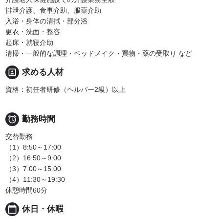
排泄介護、食事介助、服薬介助
入浴・身体の清拭・部分浴
更衣・洗面・整容
起床・就寝介助
清掃・一般的な調理・ベッドメイク・買物・薬の受取り など
portrait
求める人材
資格：初任者研修（ヘルパー2級）以上

勤務時間
交替勤務
（1）8:50～17:00
（2）16:50～9:00
（3）7:00～15:00
（4）11:30～19:30
休憩時間60分
calendar_today
休日・休暇