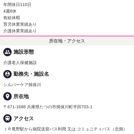
年間休日110日
4週8休
有給休暇
育児休業実績あり
介護休業実績あり
所在地・アクセス
people
施設形態
介護老人保健施設
person_pin
勤務先・施設名
シルバーケア揖保川
place
所在地
〒671-1688 兵庫県たつの市揖保川町半田703-1

アクセス
ＪＲ竜野駅から病院送迎バス利用 又は コミュニティバス（北側）