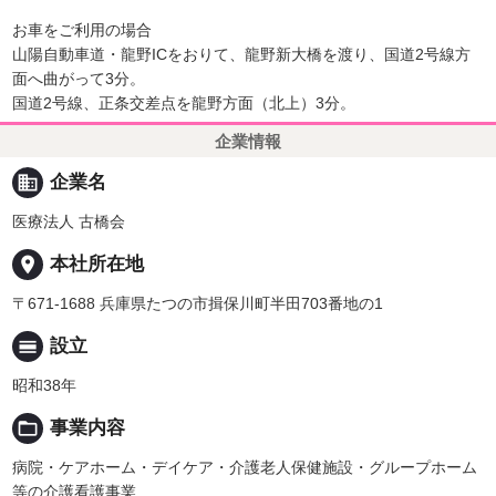
お車をご利用の場合
山陽自動車道・龍野ICをおりて、龍野新大橋を渡り、国道2号線方
面へ曲がって3分。
国道2号線、正条交差点を龍野方面（北上）3分。
企業情報
business
企業名
医療法人 古橋会
place
本社所在地
〒671-1688 兵庫県たつの市揖保川町半田703番地の1
calendar_view_day
設立
昭和38年
folder_open
事業内容
病院・ケアホーム・デイケア・介護老人保健施設・グループホーム
等の介護看護事業