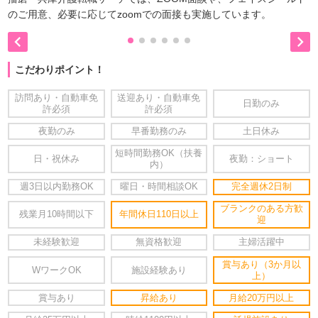
のご用意、必要に応じてzoomでの面接も実施しています。


こだわりポイント！
訪問あり・自動車免
送迎あり・自動車免
日勤のみ
許必須
許必須
夜勤のみ
早番勤務のみ
土日休み
短時間勤務OK（扶養
日・祝休み
夜勤：ショート
内）
週3日以内勤務OK
曜日・時間相談OK
完全週休2日制
ブランクのある方歓
残業月10時間以下
年間休日110日以上
迎
未経験歓迎
無資格歓迎
主婦活躍中
賞与あり（3か月以
WワークOK
施設経験あり
上）
賞与あり
昇給あり
月給20万円以上