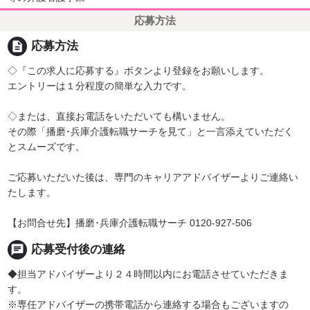
応募方法
description
応募方法
◇『この求人に応募する』ボタンより登録をお願いします。
エントリーは１分程度の簡単な入力です。
◇または、直接お電話をいただいても構いません。
その際「播磨･兵庫介護転職サーチを見て」と一言添えていただく
とスムーズです。
ご応募いただいた後は、専門のキャリアアドバイザーよりご連絡い
たします。
【お問合せ先】播磨･兵庫介護転職サーチ 0120-927-506
chat
応募受付後の連絡
◆担当アドバイザーより２４時間以内にお電話させていただきま
す。
※専任アドバイザーの携帯電話から連絡する場合もございますの