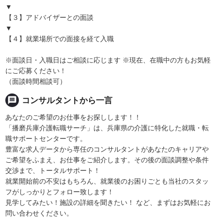
▼
【３】アドバイザーとの面談
▼
【４】就業場所での面接を経て入職
※面談日・入職日はご相談に応じます ※現在、在職中の方もお気軽
にご応募ください！
（面談時間相談可）
message
コンサルタントから一言
あなたのご希望のお仕事をお探しします！！
「播磨兵庫介護転職サーチ」は、兵庫県の介護に特化した就職・転
職サポートセンターです。
豊富な求人データから専任のコンサルタントがあなたのキャリアや
ご希望をふまえ、お仕事をご紹介します。その後の面談調整や条件
交渉まで、トータルサポート！
就業開始前の不安はもちろん、就業後のお困りごとも当社のスタッ
フがしっかりとフォロー致します！
見学してみたい！施設の詳細を聞きたい！ など、まずはお気軽にお
問い合わせください。