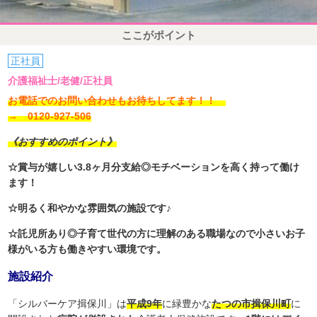
ここがポイント
正社員
介護福祉士/老健/正社員
お電話でのお問い合わせもお待ちしてます！！
→ 0120-927-506
《おすすめのポイント》
☆賞与が嬉しい3.8ヶ月分支給◎モチベーションを高く持って働け
ます！
☆明るく和やかな雰囲気の施設です♪
☆託児所あり◎子育て世代の方に理解のある職場なので小さいお子
様がいる方も働きやすい環境です。
施設紹介
「シルバーケア揖保川」は
平成9年
に緑豊かな
たつの市揖保川町
に