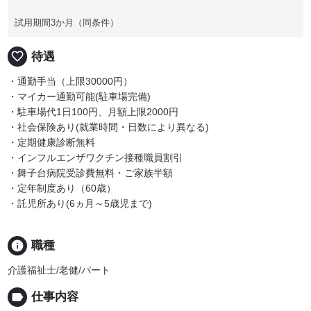
試用期間3か月（同条件）
favorite_border
待遇
・通勤手当（上限30000円）
・マイカー通勤可能(駐車場完備)
・駐車場代1日100円、月額上限2000円
・社会保険あり(就業時間・日数により異なる)
・定期健康診断無料
・インフルエンザワクチン接種職員割引
・舞子台病院受診費無料・ご家族半額
・定年制度あり（60歳）
・託児所あり(6ヵ月～5歳児まで)
info
職種
介護福祉士/老健/パート
label
仕事内容