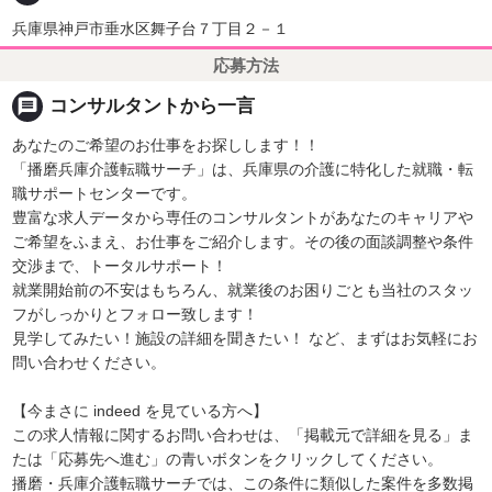
兵庫県神戸市垂水区舞子台７丁目２－１
応募方法
message
コンサルタントから一言
あなたのご希望のお仕事をお探しします！！
「播磨兵庫介護転職サーチ」は、兵庫県の介護に特化した就職・転
職サポートセンターです。
豊富な求人データから専任のコンサルタントがあなたのキャリアや
ご希望をふまえ、お仕事をご紹介します。その後の面談調整や条件
交渉まで、トータルサポート！
就業開始前の不安はもちろん、就業後のお困りごとも当社のスタッ
フがしっかりとフォロー致します！
見学してみたい！施設の詳細を聞きたい！ など、まずはお気軽にお
問い合わせください。
【今まさに indeed を見ている方へ】
この求人情報に関するお問い合わせは、「掲載元で詳細を見る」ま
たは「応募先へ進む」の青いボタンをクリックしてください。
播磨・兵庫介護転職サーチでは、この条件に類似した案件を多数掲