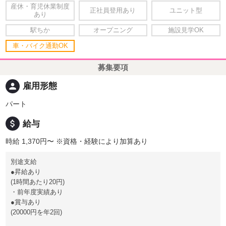
産休・育児休業制度
正社員登用あり
ユニット型
あり
駅ちか
オープニング
施設見学OK
車・バイク通勤OK
募集要項
person
雇用形態
パート
attach_money
給与
時給 1,370円〜
※資格・経験により加算あり
別途支給
●昇給あり
(1時間あたり20円)
・前年度実績あり
●賞与あり
(20000円を年2回)