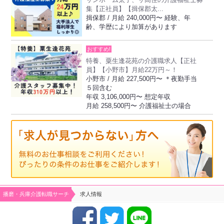
集【正社員】【揖保郡太...
揖保郡 / 月給 240,000円〜 経験、年
齢、学歴により加算があります
おすすめ!
特養、粟生逢花苑の介護職求人【正社
員】【小野市】月給22万円～！
小野市 / 月給 227,500円〜 ＊夜勤手当
５回含む
年収 3,106,000円〜 想定年収
月給 258,500円〜 介護福祉士の場合
播磨・兵庫介護転職サーチ
求人情報