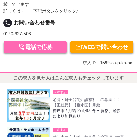
載しています！
詳しくは・・・下記ボタンをクリック♪
local_phone
お問い合わせ番号
0120-927-506


電話で応募
WEBで問い合わせ
求人ID：1599-ca-p-kh-not
この求人を見た人はこんな求人もチェックしています
おすすめ!
老健・舞子台で介護福祉士の募集！！
【正社員】【垂水区】月給...
神戸市 / 月給 278,400円〜 資格、経験
により加算あり
おすすめ!
サンホーム太子、サ高住の介護福祉士募