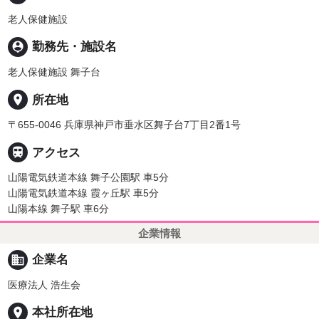
老人保健施設
person_pin
勤務先・施設名
老人保健施設 舞子台
place
所在地
〒655-0046 兵庫県神戸市垂水区舞子台7丁目2番1号

アクセス
山陽電気鉄道本線 舞子公園駅 車5分
山陽電気鉄道本線 霞ヶ丘駅 車5分
山陽本線 舞子駅 車6分
企業情報
business
企業名
医療法人 浩生会
place
本社所在地