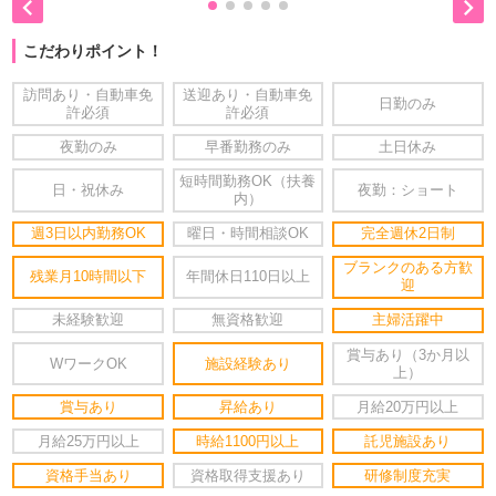


こだわりポイント！
訪問あり・自動車免
送迎あり・自動車免
日勤のみ
許必須
許必須
夜勤のみ
早番勤務のみ
土日休み
短時間勤務OK（扶養
日・祝休み
夜勤：ショート
内）
週3日以内勤務OK
曜日・時間相談OK
完全週休2日制
ブランクのある方歓
残業月10時間以下
年間休日110日以上
迎
未経験歓迎
無資格歓迎
主婦活躍中
賞与あり（3か月以
WワークOK
施設経験あり
上）
賞与あり
昇給あり
月給20万円以上
月給25万円以上
時給1100円以上
託児施設あり
資格手当あり
資格取得支援あり
研修制度充実