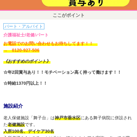
ここがポイント
パート・アルバイト
介護福祉士/老健/パート
お電話でのお問い合わせもお待ちしてます！！
→ 0120-927-506
《おすすめのポイント》
☆年2回賞与あり！！モチベーション高く持って働けます！！
☆時給1370円以上！！
施設紹介
老人保健施設「舞子台」は
神戸市垂水区
にある舞子病院に併設され
た
老健施設
です。
入所100名、デイケア30名