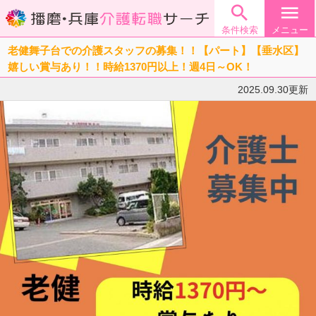

menu
条件検索
メニュー
老健舞子台での介護スタッフの募集！！【パート】【垂水区】
嬉しい賞与あり！！時給1370円以上！週4日～OK！
2025.09.30更新