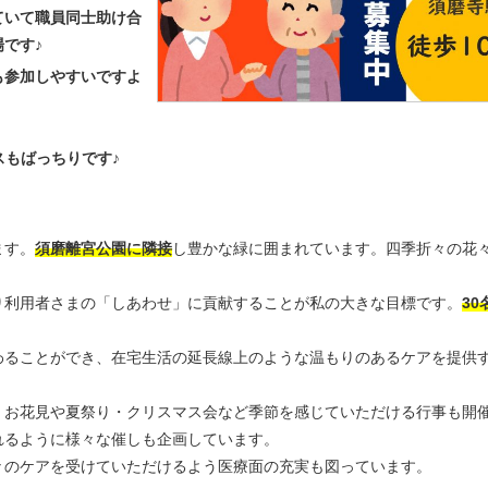
ていて職員同士助け合
です♪
も参加しやすいですよ
スもばっちりです♪
ます。
須磨離宮公園に隣接
し豊かな緑に囲まれています。四季折々の花
り利用者さまの「しあわせ」に貢献することが私の大きな目標です。
30
わることができ、在宅生活の延長線上のような温もりのあるケアを提供
、お花見や夏祭り・クリスマス会など季節を感じていただける行事も開
れるように様々な催しも企画しています。
々のケアを受けていただけるよう医療面の充実も図っています。