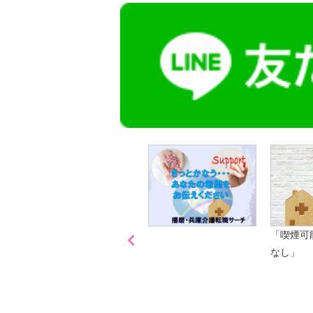

「喫煙可
なし」