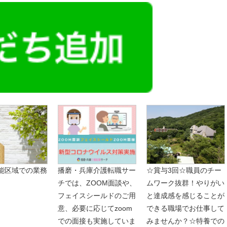
能区域での業務
播磨・兵庫介護転職サー
☆賞与3回☆職員のチー
チでは、ZOOM面談や、
ムワーク抜群！やりがい
フェイスシールドのご用
と達成感を感じることが
意、必要に応じてzoom
できる職場でお仕事して
での面接も実施していま
みませんか？☆特養での