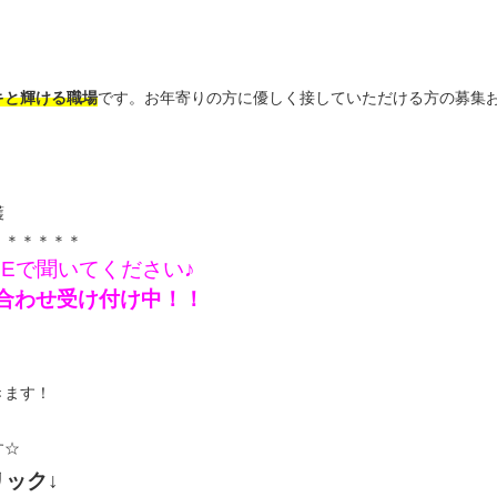
キと輝ける職場
です。お年寄りの方に優しく接していただける方の募集
護
＊＊＊＊＊＊
NEで聞いてください♪
問い合わせ受け付け中！！
きます！
す☆
リック↓