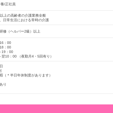
特養/正社員
歳以上の高齢者の介護業務全般
、日常生活における常時の介護
研修（ヘルパー2級）以上
16：00
18：00
～19：00
0～翌10：00 （夜勤月4・5回有り）
5日
制
暇（＊半日年休制度があります）
あり