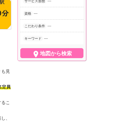
---
サービス形態
---
資格
---
こだわり条件
---
キーワード

地図から検索
々も見
名定員
するこ
催し、