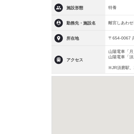
特養
施設形態
離宮しあわせ
勤務先・施設名
〒654-006
所在地
山陽電車「月
山陽電車「須
アクセス
※JR須磨駅