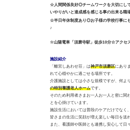
☆人間関係良好◎チームワークを大切にし
いやりがいと達成感を感じる事の出来る職場
☆半日年休制度あり◎お子様の学校行事に
♪
☆山陽電車「須磨寺駅」徒歩10分☆アクセ
施設紹介
「離宮しあわせ荘」は
神戸市須磨区
にあり
れて心穏やかに過ごせる場所です。
介護施設としては小さな規模ですが、何よ
の特別養護老人ホーム
です。
そのため利用者さまお一人お一人と密に関
とを心掛けています。
施設生活においては普段のケアだけでなく
皆さまの生活に笑顔が増え楽しい毎日を送
また、看護師や医師とも連携し安心して日