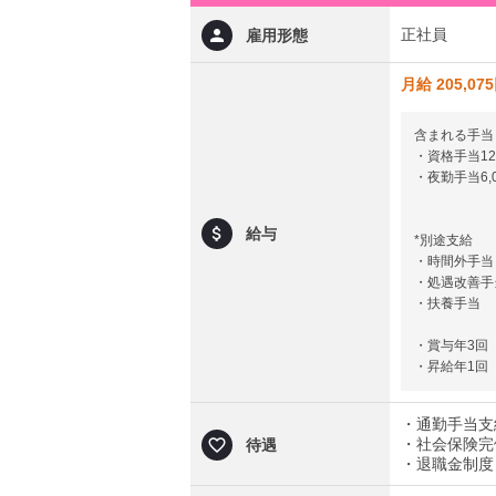
正社員
雇用形態
月給 205,07
含まれる手当
・資格手当12,
・夜勤手当6,
給与
*別途支給
・時間外手当
・処遇改善手
・扶養手当
・賞与年3回（
・昇給年1回
・通勤手当支
・社会保険完
待遇
・退職金制度