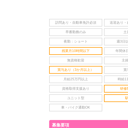
訪問あり・自動車免許必須
送迎あり・
早番勤務のみ
土
夜勤：ショート
週3日
残業月10時間以下
年間休日
無資格歓迎
主
賞与あり（3か月以上）
賞
月給25万円以上
時給1
資格取得支援あり
研修
ユニット型
車・バイク通勤OK
募集要項