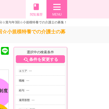
book
閲覧履歴
MENU
分☆賞与年3回☆小規模特養での介護士の募集！
回☆小規模特養での介護士の募
選択中の検索条件

条件を変更する
---
エリア
---
職種
---
給与
---
雇用形態