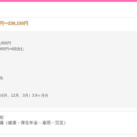
5円〜238,150円
000円
000円×4回含む
当
6月、12月、3月）3.9ヶ月分
給
備（健康・厚生年金・雇用・労災）