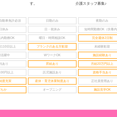
す。
介護スタッフ募集♪
自動車免許必須
日勤のみ
夜勤のみ
日休み
日・祝休み
短時間勤務OK（扶養
以内勤務OK
曜日・時間相談OK
完全週休2日制
110日以上
ブランクのある方歓迎
未経験歓迎
婦活躍中
WワークOK
施設経験あり
与あり
昇給あり
月給20万円以上
100円以上
託児施設あり
資格手当あり
制度充実
産休・育児休業制度あり
正社員登用あり
駅ちか
オープニング
施設見学OK