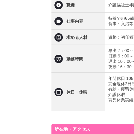
介護福祉士/
職種
特養での65
仕事内容
食事・入浴等
資格：初任者
求める人材
早出 7：00～
日勤 9：00～
勤務時間
遅出 10：00
夜勤 16：3
年間休日 10
完全週休2日
有給・慶弔休
休日・休暇
介護休暇
育児休業実績
所在地・アクセス