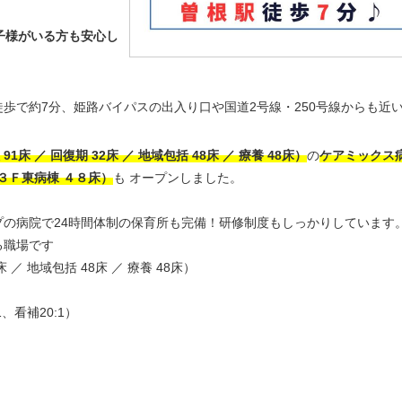
子様がいる方も安心し
歩で約7分、姫路バイパスの出入り口や国道2号線・250号線からも近
 91床 ／ 回復期 32床 ／ 地域包括 48床 ／ 療養 48床）
の
ケアミックス
３Ｆ東病棟 ４８床）
も オープンしました。
の病院で24時間体制の保育所も完備！研修制度もしっかりしています
る職場です
床 ／ 地域包括 48床 ／ 療養 48床）
、看補20:1）