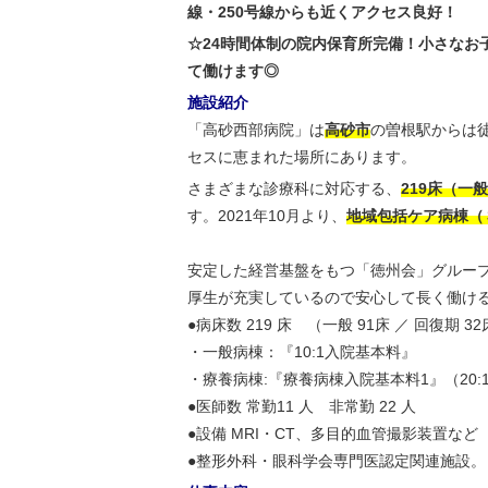
線・250号線からも近くアクセス良好！
☆24時間体制の院内保育所完備！小さなお
て働けます◎
施設紹介
「高砂西部病院」は
高砂市
の曽根駅からは徒
セスに恵まれた場所にあります。
さまざまな診療科に対応する、
219床（一般
す。2021年10月より、
地域包括ケア病棟（
安定した経営基盤をもつ「徳州会」グループ
厚生が充実しているので安心して長く働け
●病床数 219 床 （一般 91床 ／ 回復期 32
・一般病棟：『10:1入院基本料』
・療養病棟:『療養病棟入院基本料1』（20:1
●医師数 常勤11 人 非常勤 22 人
●設備 MRI・CT、多目的血管撮影装置など
●整形外科・眼科学会専門医認定関連施設。