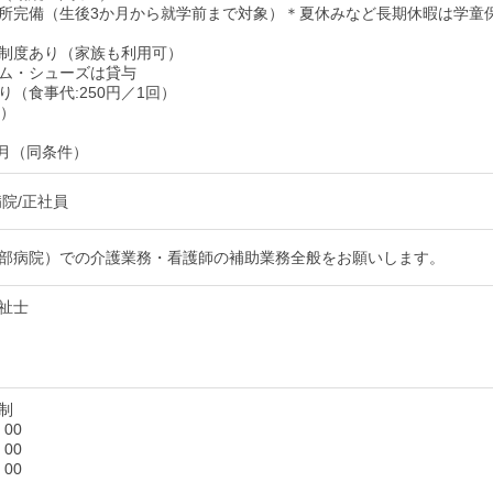
所完備（生後3か月から就学前まで対象）＊夏休みなど長期休暇は学童
制度あり（家族も利用可）
ム・シューズは貸与
り（食事代:250円／1回）
歳）
ヶ月（同条件）
病院/正社員
部病院）での介護業務・看護師の補助業務全般をお願いします。
祉士
制
：00
：00
：00