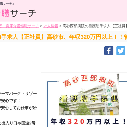
職サーチ」
磨・兵庫介護転職サーチ
>
求人情報
>
高砂西部病院の看護助手求人【正社員】
手求人【正社員】高砂市、年収320万円以上！！曽
テーマパーク・リゾー
で安心です！
で安心してお仕事が始
の出入り口や国道2号