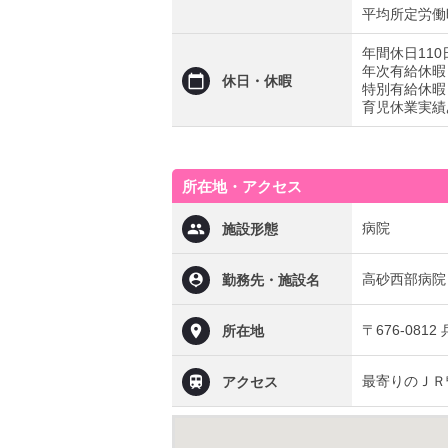
平均所定労働時
年間休日110
年次有給休暇
休日・休暇
特別有給休暇
育児休業実績
所在地・アクセス
病院
施設形態
高砂西部病院
勤務先・施設名
〒676-081
所在地
最寄りのＪＲ
アクセス