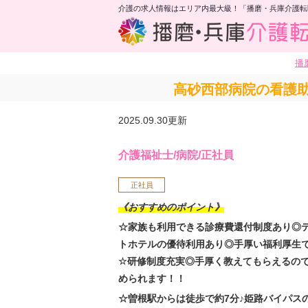
介護の求人情報はエリア内最大級！「播磨・兵庫介護転
播
高砂西部病院の看護助
2025.09.30更新
介護福祉士/病院/正社員
正社員
《おすすめのポイント》
☆家族も利用できる診療費還付制度あり◎
トホテルの優待利用あり◎手厚い福利厚生
☆研修制度充実◎手厚く教えてもらえるの
められます！！
☆曽根駅からは徒歩で約7分♪姫路バイパス