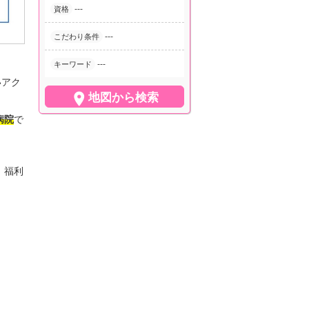
---
資格
---
こだわり条件
---
キーワード
いアク

地図から検索
病院
で
。福利