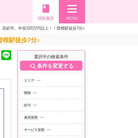
book
閲覧履歴
MENU
高砂市、年収320万円以上！！曽根駅徒歩7分♪
根駅徒歩7分♪
選択中の検索条件

条件を変更する
---
エリア
---
職種
---
給与
---
雇用形態
---
サービス形態