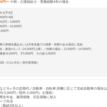
000円〜
※例：介護福祉士・実務経験4年の場合
れる手当】
00円×4回
42円～3,956円
00円～10,000円
000円
身の単独名義あるいは共有名義での借家・持家のある場合に支給
：家賃の1／2（24,000円上限）／持家の場合：13,000円～14,500円）
16,000円、子5,000円、その他 2,000円
2回（3.1か月分／前年度実績）
など:6ヶ月の定期代／自動車・自転車:距離に応じて支給自動車の場合
:3,000円／院外:2,000円）を徴収）
厚生年金、雇用保険、労災保険に加入
ープ共済
（勤続3年以上）