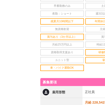
早番勤務のみ
土
夜勤：ショート
週3日
残業月10時間以下
年間休日
無資格歓迎
主
賞与あり（3か月以上）
賞
月給25万円以上
時給1
資格取得支援あり
研修
ユニット型
車・バイク通勤OK
募集要項
正社員
雇用形態
月給 228,54