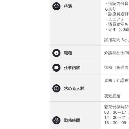
・病院内保育
待遇
もあり
・診療費還付
・ユニフォー
・職員食堂あ
・定年（60
試用期間 6
介護福祉士/
職種
病棟（高砂西
仕事内容
資格：介護福
求める人材
夜勤必須
変形労働時間
08：30～17
12：30～21
勤務時間
16：30～09