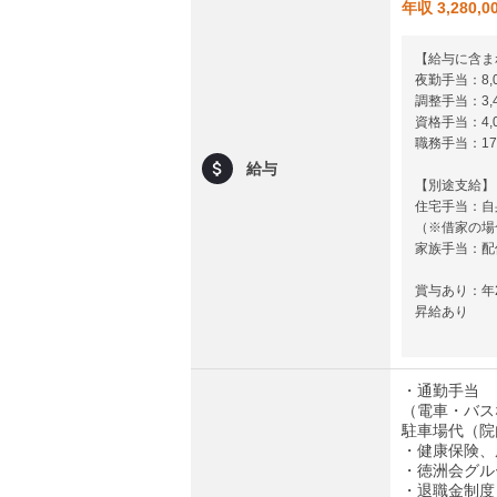
年収 3,280,
【給与に含ま
夜勤手当：8,0
調整手当：3,4
資格手当：4,0
職務手当：17,
給与
【別途支給】
住宅手当：自
（※借家の場合
家族手当：配偶者
賞与あり：年
昇給あり
・通勤手当
（電車・バス
駐車場代（院内
・健康保険、
・徳洲会グル
・退職金制度