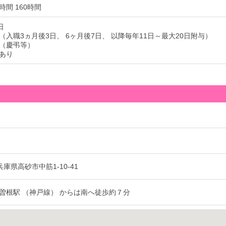
間 160時間
日
（入職3ヵ月後3日、 6ヶ月後7日、 以降毎年11日～最大20日附与）
（慶弔等）
あり
2 兵庫県高砂市中筋1-10-41
曽根駅 （神戸線） からは南へ徒歩約７分