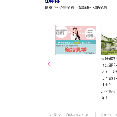
仕事内容
病棟での介護業務・看護師の補助業務
「喫煙可能区域での業務
☆研修制

なし」
れば頑張
ます！や
しく働け
祉士とし
か？賞与
近！
訪問あり・自動車免許必須
送迎あり・