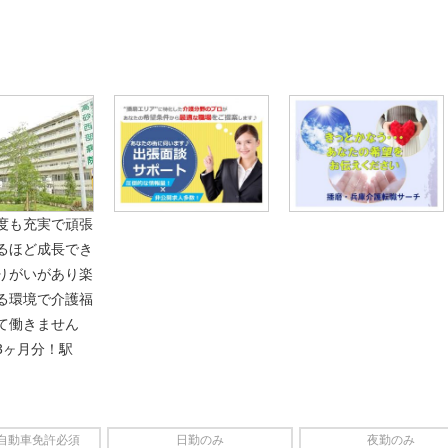
度も充実で頑張
るほど成長でき
りがいがあり楽
る環境で介護福
て働きません
3ヶ月分！駅
自動車免許必須
日勤のみ
夜勤のみ