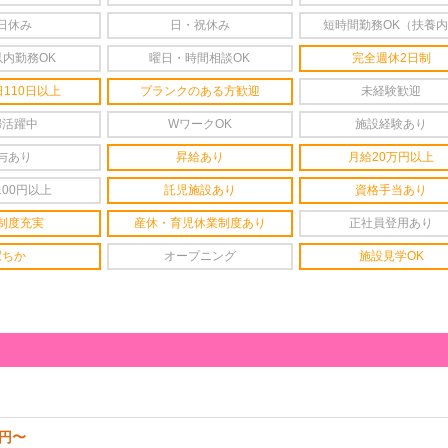
日休み
日・祝休み
短時間勤務OK（扶養
以内勤務OK
曜日・時間相談OK
完全週休2日制
110日以上
ブランクのある方歓迎
未経験歓迎
婦活躍中
WワークOK
施設経験あり
与あり
昇給あり
月給20万円以上
100円以上
託児施設あり
資格手当あり
制度充実
産休・育児休業制度あり
正社員登用あり
駅ちか
オープニング
施設見学OK
2円〜