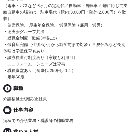
（電車・バスなど:6ヶ月の定期代／自動車・自転車:距離に応じて支
給自動車の場合は、駐車場代（院内:3,000円／院外:2,000円）を徴
収）
・健康保険、 厚生年金保険、 労働保険（雇用・労災）
・徳洲会グループ共済
・退職金制度（勤続3年以上）
・保育所完備（生後3か月から就学前まで対象）＊夏休みなど長期
休暇は学童保育もあり
・診療費還付制度あり（家族も利用可）
・ユニフォーム・シューズは貸与
・職員食堂あり（食事代:250円／1回）
・定年60歳
info
職種
介護福祉士/病院/正社員
label
仕事内容
病棟での介護業務・看護師の補助業務
portrait
求める人材