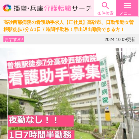

menu
条件検索
メニュー
高砂西部病院の看護助手求人【正社員】高砂市、日勤常勤☆曽
根駅徒歩7分☆1日７時間半勤務！早出遅出勤務できる方！
おすすめ!
2024.10.09更新