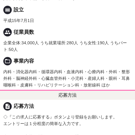
calendar_view_day
設立
平成15年7月1日
people
従業員数
企業全体:34,000人 うち就業場所:280人 うち女性:190人 うちパー
ト:50人
folder_open
事業内容
内科・消化器内科・循環器内科・血液内科・心療内科・外科・整形
外科・脳神経外科・心臓血管外科・小児科・産婦人科・眼科・耳鼻
咽喉科・皮膚科・リハビリテーション科・放射線科 ほか
応募方法
description
応募方法
◇『この求人に応募する』ボタンより登録をお願いします。
エントリーは１分程度の簡単な入力です。