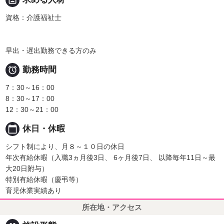
資格：介護福祉士
早出・遅出勤務できる方のみ

勤務時間
7：30～16：00
8：30～17：00
12：30～21：00
calendar_today
休日・休暇
シフト制により、月８～１０日の休日
年次有給休暇（入職3ヵ月後3日、 6ヶ月後7日、 以降毎年11日～最
大20日附与）
特別有給休暇（慶弔等）
育児休業実績あり
所在地・アクセス