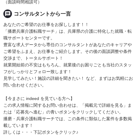
（面談時間相談可）
message
コンサルタントから一言
あなたのご希望のお仕事をお探しします！！
「播磨兵庫介護転職サーチ」は、兵庫県の介護に特化した就職・転
職サポートセンターです。
豊富な求人データから専任のコンサルタントがあなたのキャリアや
ご希望をふまえ、お仕事をご紹介します。その後の面談調整や条件
交渉まで、トータルサポート！
就業開始前の不安はもちろん、就業後のお困りごとも当社のスタッ
フがしっかりとフォロー致します！
見学してみたい！施設の詳細を聞きたい！ など、まずはお気軽にお
問い合わせください。
【今まさに indeed を見ている方へ】
この求人情報に関するお問い合わせは、「掲載元で詳細を見る」ま
たは「応募先へ進む」の青いボタンをクリックしてください。
播磨・兵庫介護転職サーチでは、この条件に類似した案件を多数掲
載しています！
詳しくは・・・下記ボタンをクリック♪