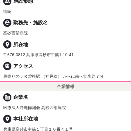
people
施設形態
病院
person_pin
勤務先・施設名
高砂西部病院
place
所在地
〒676-0812 兵庫県高砂市中筋1-10-41

アクセス
最寄りのＪＲ曽根駅 （神戸線） からは南へ徒歩約７分
企業情報
business
企業名
医療法人沖縄徳洲会 高砂西部病院
place
本社所在地
兵庫県高砂市中筋１丁目１０番４１号