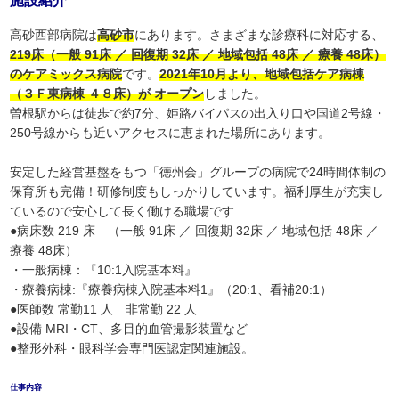
施設紹介
高砂西部病院は
高砂市
にあります。さまざまな診療科に対応する、
219床（一般 91床 ／ 回復期 32床 ／ 地域包括 48床 ／ 療養 48床）
のケアミックス病院
です。
2021年10月より、地域包括ケア病棟
（３Ｆ東病棟 ４８床）が オープン
しました。
曽根駅からは徒歩で約7分、姫路バイパスの出入り口や国道2号線・
250号線からも近いアクセスに恵まれた場所にあります。
安定した経営基盤をもつ「徳州会」グループの病院で24時間体制の
保育所も完備！研修制度もしっかりしています。福利厚生が充実し
ているので安心して長く働ける職場です
●病床数 219 床 （一般 91床 ／ 回復期 32床 ／ 地域包括 48床 ／
療養 48床）
・一般病棟：『10:1入院基本料』
・療養病棟:『療養病棟入院基本料1』（20:1、看補20:1）
●医師数 常勤11 人 非常勤 22 人
●設備 MRI・CT、多目的血管撮影装置など
●整形外科・眼科学会専門医認定関連施設。
仕事内容