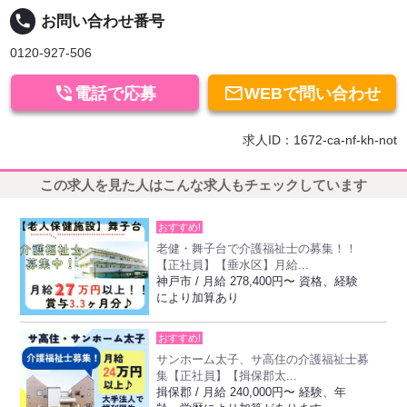
local_phone
お問い合わせ番号
0120-927-506


電話で応募
WEBで問い合わせ
求人ID：1672-ca-nf-kh-not
この求人を見た人はこんな求人もチェックしています
おすすめ!
老健・舞子台で介護福祉士の募集！！
【正社員】【垂水区】月給...
神戸市 / 月給 278,400円〜 資格、経験
により加算あり
おすすめ!
サンホーム太子、サ高住の介護福祉士募
集【正社員】【揖保郡太...
揖保郡 / 月給 240,000円〜 経験、年