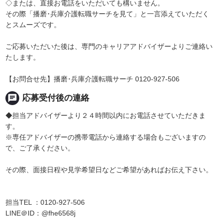
◇または、直接お電話をいただいても構いません。
その際「播磨･兵庫介護転職サーチを見て」と一言添えていただく
とスムーズです。
ご応募いただいた後は、専門のキャリアアドバイザーよりご連絡い
たします。
【お問合せ先】播磨･兵庫介護転職サーチ 0120-927-506
chat
応募受付後の連絡
◆担当アドバイザーより２４時間以内にお電話させていただきま
す。
※専任アドバイザーの携帯電話から連絡する場合もございますの
で、ご了承ください。
その際、面接日程や見学希望日などご希望があればお伝え下さい。
担当TEL ：0120-927-506
LINE＠ID：@fhe6568j