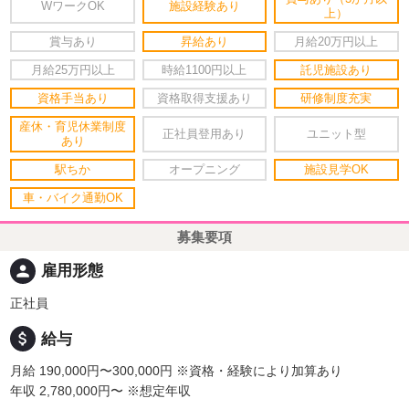
WワークOK
施設経験あり
上）
賞与あり
昇給あり
月給20万円以上
月給25万円以上
時給1100円以上
託児施設あり
資格手当あり
資格取得支援あり
研修制度充実
産休・育児休業制度
正社員登用あり
ユニット型
あり
駅ちか
オープニング
施設見学OK
車・バイク通勤OK
募集要項
person
雇用形態
正社員
attach_money
給与
月給 190,000円〜300,000円
※資格・経験により加算あり
年収 2,780,000円〜
※想定年収