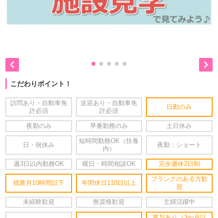


こだわりポイント！
訪問あり・自動車免
送迎あり・自動車免
日勤のみ
許必須
許必須
夜勤のみ
早番勤務のみ
土日休み
短時間勤務OK（扶養
日・祝休み
夜勤：ショート
内）
週3日以内勤務OK
曜日・時間相談OK
完全週休2日制
ブランクのある方歓
残業月10時間以下
年間休日110日以上
迎
未経験歓迎
無資格歓迎
主婦活躍中
賞与あり（3か月以