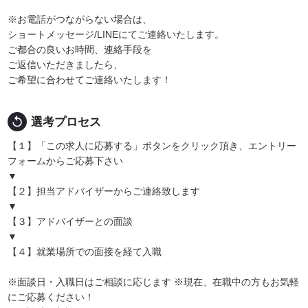
※お電話がつながらない場合は、
ショートメッセージ/LINEにてご連絡いたします。
ご都合の良いお時間、連絡手段を
ご返信いただきましたら、
ご希望に合わせてご連絡いたします！
replay
選考プロセス
【１】「この求人に応募する」ボタンをクリック頂き、エントリー
フォームからご応募下さい
▼
【２】担当アドバイザーからご連絡致します
▼
【３】アドバイザーとの面談
▼
【４】就業場所での面接を経て入職
※面談日・入職日はご相談に応じます ※現在、在職中の方もお気軽
にご応募ください！