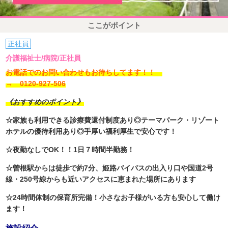
ここがポイント
正社員
介護福祉士/病院/正社員
お電話でのお問い合わせもお待ちしてます！！
→ 0120-927-506
《おすすめのポイント》
☆家族も利用できる診療費還付制度あり◎テーマパーク・リゾート
ホテルの優待利用あり◎手厚い福利厚生で安心です！
☆夜勤なしでOK！！1日７時間半勤務！
☆曽根駅からは徒歩で約7分、姫路バイパスの出入り口や国道2号
線・250号線からも近いアクセスに恵まれた場所にあります
☆24時間体制の保育所完備！小さなお子様がいる方も安心して働け
ます！