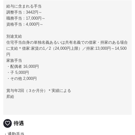
給与に含まれる手当
調整手当：3442円～
職務手当：17,000円～
資格手当：4,000円～
別途支給
住宅手当自身の単独名義あるいは共有名義での借家・持家のある場合
に支給＊借家:家賃の1／2（24,000円上限）／持家:13,000円～14,500
円
家族手当
・配偶者 16,000円
・子 5,000円
・その他 2,000円
賞与年2回（３か月分）＊実績による
昇給
favorite_border
待遇
・通勤手当