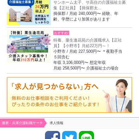
サンホーム太子、サ高住の介護福祉士募
集【正社員】【揖保郡太...
揖保郡 / 月給 240,000円〜 経験、年
齢、学歴により加算があります
おすすめ!
特養、粟生逢花苑の介護職求人【正社
員】【小野市】月給22万円～！
小野市 / 月給 227,500円〜 ＊夜勤手当
５回含む
年収 3,106,000円〜 想定年収
月給 258,500円〜 介護福祉士の場合
播磨・兵庫介護転職サーチ
求人情報