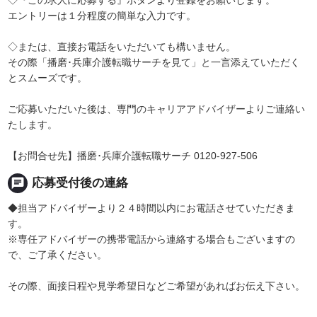
◇『この求人に応募する』ボタンより登録をお願いします。
エントリーは１分程度の簡単な入力です。
◇または、直接お電話をいただいても構いません。
その際「播磨･兵庫介護転職サーチを見て」と一言添えていただく
とスムーズです。
ご応募いただいた後は、専門のキャリアアドバイザーよりご連絡い
たします。
【お問合せ先】播磨･兵庫介護転職サーチ 0120-927-506
chat
応募受付後の連絡
◆担当アドバイザーより２４時間以内にお電話させていただきま
す。
※専任アドバイザーの携帯電話から連絡する場合もございますの
で、ご了承ください。
その際、面接日程や見学希望日などご希望があればお伝え下さい。