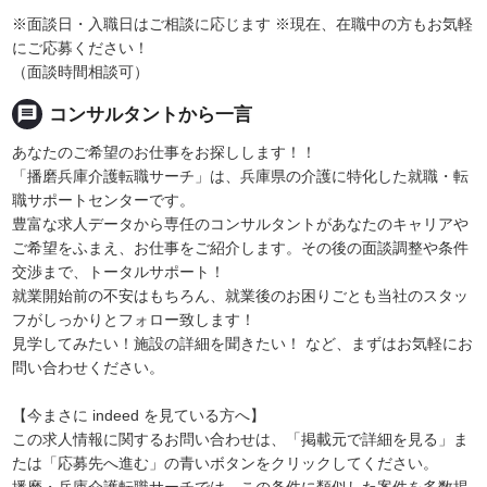
※面談日・入職日はご相談に応じます ※現在、在職中の方もお気軽
にご応募ください！
（面談時間相談可）
message
コンサルタントから一言
あなたのご希望のお仕事をお探しします！！
「播磨兵庫介護転職サーチ」は、兵庫県の介護に特化した就職・転
職サポートセンターです。
豊富な求人データから専任のコンサルタントがあなたのキャリアや
ご希望をふまえ、お仕事をご紹介します。その後の面談調整や条件
交渉まで、トータルサポート！
就業開始前の不安はもちろん、就業後のお困りごとも当社のスタッ
フがしっかりとフォロー致します！
見学してみたい！施設の詳細を聞きたい！ など、まずはお気軽にお
問い合わせください。
【今まさに indeed を見ている方へ】
この求人情報に関するお問い合わせは、「掲載元で詳細を見る」ま
たは「応募先へ進む」の青いボタンをクリックしてください。