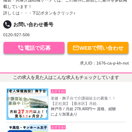
播磨・兵庫介護転職サーチでは、この条件に類似した案件を多数掲
載しています！
詳しくは・・・下記ボタンをクリック♪
local_phone
お問い合わせ番号
0120-927-506


電話で応募
WEBで問い合わせ
求人ID：1676-ca-p-kh-not
この求人を見た人はこんな求人もチェックしています
おすすめ!
老健・舞子台で介護福祉士の募集！！
【正社員】【垂水区】月給...
神戸市 / 月給 278,400円〜 資格、経験
により加算あり
おすすめ!