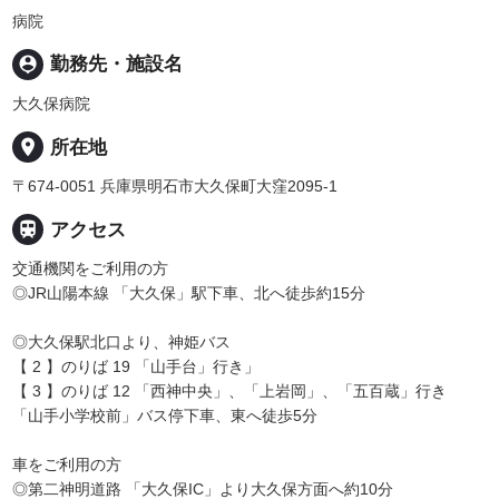
病院
person_pin
勤務先・施設名
大久保病院
place
所在地
〒674-0051 兵庫県明石市大久保町大窪2095-1

アクセス
交通機関をご利用の方
◎JR山陽本線 「大久保」駅下車、北へ徒歩約15分
◎大久保駅北口より、神姫バス
【 2 】のりば 19 「山手台」行き」
【 3 】のりば 12 「西神中央」、「上岩岡」、「五百蔵」行き
「山手小学校前」バス停下車、東へ徒歩5分
車をご利用の方
◎第二神明道路 「大久保IC」より大久保方面へ約10分