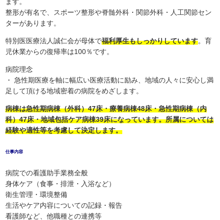
ます。
整形が有名で、スポーツ整形や脊髄外科・関節外科・人工関節セン
ターがあります。
特別医医療法人誠仁会が母体で
福利厚生もしっかりしています
。育
児休業からの復帰率は100％です。
病院理念
・ 急性期医療を軸に幅広い医療活動に励み、地域の人々に安心し満
足して頂ける地域密着の病院をめざします。
病棟は急性期病棟（外科）47床・療養病棟48床・急性期病棟（内
科）47床・地域包括ケア病棟39床になっています。所属については
経験や適性等を考慮して決定します。
仕事内容
病院での看護助手業務全般
身体ケア（食事・排泄・入浴など）
衛生管理・環境整備
生活やケア内容についての記録・報告
看護師など、他職種との連携等