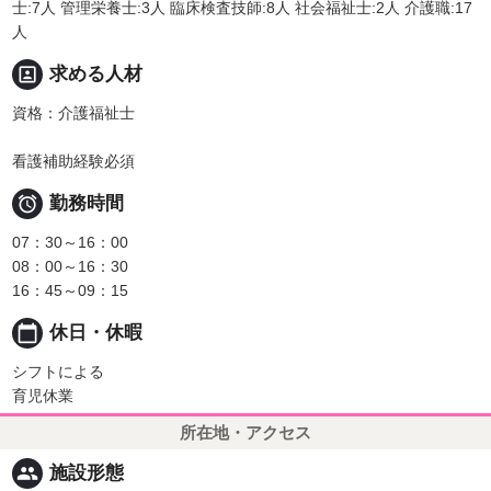
士:7人 管理栄養士:3人 臨床検査技師:8人 社会福祉士:2人 介護職:17
人
portrait
求める人材
資格：介護福祉士
看護補助経験必須

勤務時間
07：30～16：00
08：00～16：30
16：45～09：15
calendar_today
休日・休暇
シフトによる
育児休業
所在地・アクセス
people
施設形態