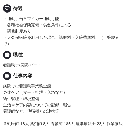
favorite_border
待遇
・通勤手当＊マイカー通勤可能
・各種社会保険完備＊労働条件による
・研修制度あり
・大久保病院を利用した場合、診察料・入院費無料。（１等親ま
で）
info
職種
看護助手/病院/パート
label
仕事内容
病院での看護助手業務全般
身体ケア（食事・排泄・入浴など）
衛生管理・環境整備
生活やケア内容についての記録・報告
看護師など、他職種との連携等
常勤医師:18人 薬剤師:8人 看護師:185人 理学療法士:23人 作業療法