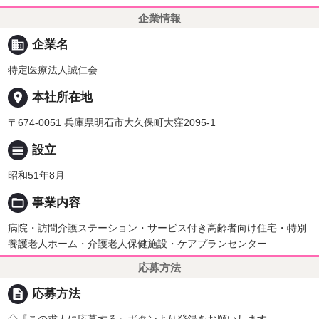
企業情報
business
企業名
特定医療法人誠仁会
place
本社所在地
〒674-0051 兵庫県明石市大久保町大窪2095-1
calendar_view_day
設立
昭和51年8月
folder_open
事業内容
病院・訪問介護ステーション・サービス付き高齢者向け住宅・特別
養護老人ホーム・介護老人保健施設・ケアプランセンター
応募方法
description
応募方法