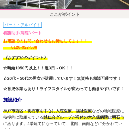
ここがポイント
パート・アルバイト
看護助手/病院/パート
お電話でのお問い合わせもお待ちしてます！！
→ 0120-927-506
《おすすめのポイント》
☆時給1050円以上！！週3日～OK！！
☆20代～50代の男女が活躍しています！無資格も相談可能です！
☆育児休業もあり！ライフスタイルが変わっても働きやすいです！
施設紹介
神戸市西区・明石市を中心に入院医療、福祉医療
などの地域医療に
積極的に取組んでいる
誠仁会グループが母体の大久保病院
は
明石市
にあります。4階建てになっていて、北館、南館などに分かれてい