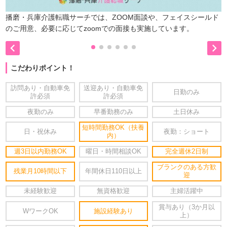
播磨・兵庫介護転職サーチでは、ZOOM面談や、フェイスシールド
のご用意、必要に応じてzoomでの面接も実施しています。


こだわりポイント！
訪問あり・自動車免
送迎あり・自動車免
日勤のみ
許必須
許必須
夜勤のみ
早番勤務のみ
土日休み
短時間勤務OK（扶養
日・祝休み
夜勤：ショート
内）
週3日以内勤務OK
曜日・時間相談OK
完全週休2日制
ブランクのある方歓
残業月10時間以下
年間休日110日以上
迎
未経験歓迎
無資格歓迎
主婦活躍中
賞与あり（3か月以
WワークOK
施設経験あり
上）