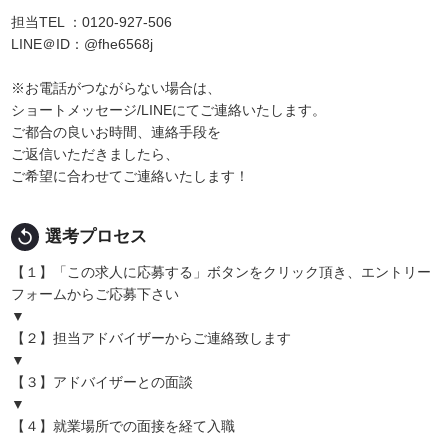
担当TEL ：0120-927-506
LINE＠ID：@fhe6568j
※お電話がつながらない場合は、
ショートメッセージ/LINEにてご連絡いたします。
ご都合の良いお時間、連絡手段を
ご返信いただきましたら、
ご希望に合わせてご連絡いたします！
replay
選考プロセス
【１】「この求人に応募する」ボタンをクリック頂き、エントリー
フォームからご応募下さい
▼
【２】担当アドバイザーからご連絡致します
▼
【３】アドバイザーとの面談
▼
【４】就業場所での面接を経て入職