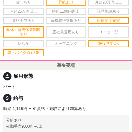
賞与あり
昇給あり
月給20万円以上
月給25万円以上
時給1100円以上
託児施設あり
資格手当あり
資格取得支援あり
研修制度充実
産休・育児休業制度
正社員登用あり
ユニット型
あり
駅ちか
オープニング
施設見学OK
車・バイク通勤OK
募集要項
person
雇用形態
パート
attach_money
給与
時給 1,116円〜
※資格・経験により加算あり
昇給あり
夜勤手当9000円～/回