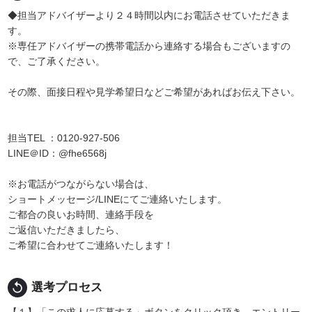
◆担当アドバイザーより２４時間以内にお電話させていただきま
す。
※専任アドバイザーの携帯電話から連絡する場合もございますの
で、ご了承ください。
その際、面接日程や見学希望日などご希望があればお伝え下さい。
担当TEL ：0120-927-506
LINE＠ID：@fhe6568j
※お電話がつながらない場合は、
ショートメッセージ/LINEにてご連絡いたします。
ご都合の良いお時間、連絡手段を
ご返信いただきましたら、
ご希望に合わせてご連絡いたします！
replay
選考プロセス
【１】「この求人に応募する」ボタンをクリック頂き、エントリー