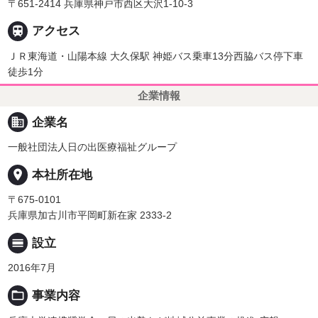
〒651-2414 兵庫県神戸市西区大沢1-10-3

アクセス
ＪＲ東海道・山陽本線 大久保駅 神姫バス乗車13分西脇バス停下車
徒歩1分
企業情報
business
企業名
一般社団法人日の出医療福祉グループ
place
本社所在地
〒675-0101
兵庫県加古川市平岡町新在家 2333-2
calendar_view_day
設立
2016年7月
folder_open
事業内容