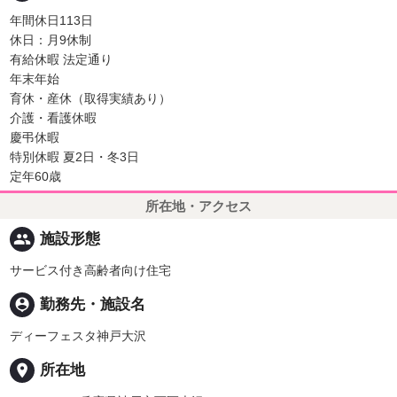
年間休日113日
休日：月9休制
有給休暇 法定通り
年末年始
育休・産休（取得実績あり）
介護・看護休暇
慶弔休暇
特別休暇 夏2日・冬3日
定年60歳
所在地・アクセス
people
施設形態
サービス付き高齢者向け住宅
person_pin
勤務先・施設名
ディーフェスタ神戸大沢
place
所在地