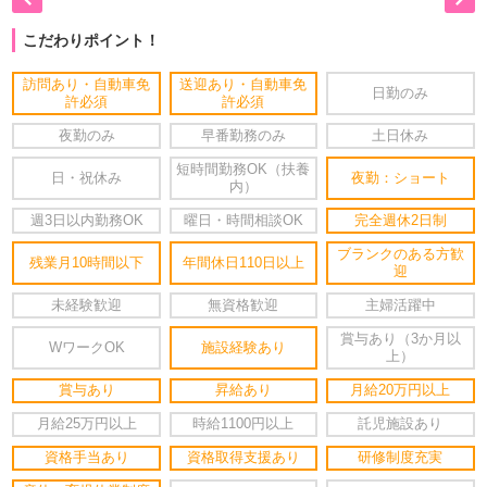
こだわりポイント！
訪問あり・自動車免
送迎あり・自動車免
日勤のみ
許必須
許必須
夜勤のみ
早番勤務のみ
土日休み
短時間勤務OK（扶養
日・祝休み
夜勤：ショート
内）
週3日以内勤務OK
曜日・時間相談OK
完全週休2日制
ブランクのある方歓
残業月10時間以下
年間休日110日以上
迎
未経験歓迎
無資格歓迎
主婦活躍中
賞与あり（3か月以
WワークOK
施設経験あり
上）
賞与あり
昇給あり
月給20万円以上
月給25万円以上
時給1100円以上
託児施設あり
資格手当あり
資格取得支援あり
研修制度充実