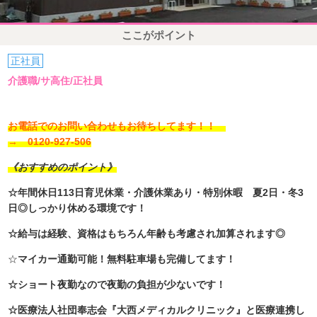
ここがポイント
正社員
介護職/サ高住/正社員
お電話でのお問い合わせもお待ちしてます！！
→ 0120-927-506
《おすすめのポイント》
☆年間休日113日育児休業・介護休業あり・特別休暇 夏2日・冬3
日◎しっかり休める環境です！
☆給与は経験、資格はもちろん年齢も考慮され加算されます◎
☆
マイカー通勤可能！無料駐車場も完備してます！
☆ショート夜勤なので夜勤の負担が少ないです！
☆医療法人社団奉志会『大西メディカルクリニック』と医療連携し