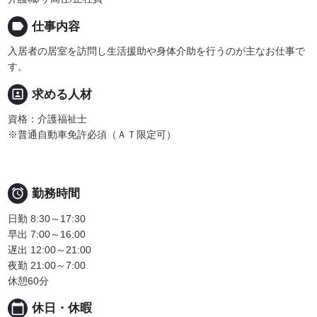
label
仕事内容
入居者の居室を訪問し生活援助や身体介助を行うのが主なお仕事で
す。
portrait
求める人材
資格：介護福祉士
※普通自動車免許必須（ＡＴ限定可）

勤務時間
日勤 8:30～17:30
早出 7:00～16:00
遅出 12:00～21:00
夜勤 21:00～7:00
休憩60分
calendar_today
休日・休暇