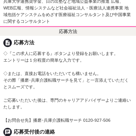
兵庫大学連携奨学金、日の出塾など地域公益事業の推進 広報、
WEB広報、情報システムなど社会福祉法人・医療法人連携事業 地
域包括ケアシステムをめざす医療福祉コンサルタント及び中国事業
に関するコンサルタント
応募方法
description
応募方法
◇『この求人に応募する』ボタンより登録をお願いします。
エントリーは１分程度の簡単な入力です。
◇または、直接お電話をいただいても構いません。
その際「播磨･兵庫介護転職サーチを見て」と一言添えていただく
とスムーズです。
ご応募いただいた後は、専門のキャリアアドバイザーよりご連絡い
たします。
【お問合せ先】播磨･兵庫介護転職サーチ 0120-927-506
chat
応募受付後の連絡