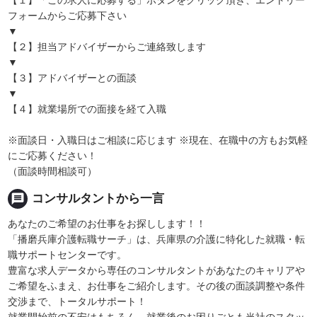
フォームからご応募下さい
▼
【２】担当アドバイザーからご連絡致します
▼
【３】アドバイザーとの面談
▼
【４】就業場所での面接を経て入職
※面談日・入職日はご相談に応じます ※現在、在職中の方もお気軽
にご応募ください！
（面談時間相談可）
message
コンサルタントから一言
あなたのご希望のお仕事をお探しします！！
「播磨兵庫介護転職サーチ」は、兵庫県の介護に特化した就職・転
職サポートセンターです。
豊富な求人データから専任のコンサルタントがあなたのキャリアや
ご希望をふまえ、お仕事をご紹介します。その後の面談調整や条件
交渉まで、トータルサポート！
就業開始前の不安はもちろん、就業後のお困りごとも当社のスタッ