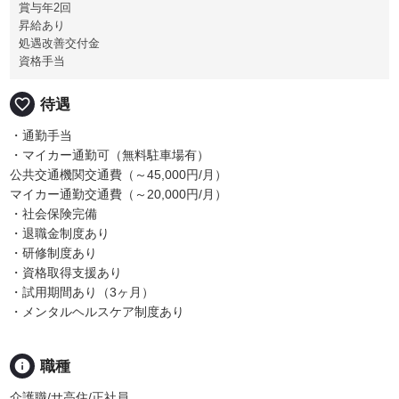
賞与年2回
昇給あり
処遇改善交付金
資格手当
favorite_border
待遇
・通勤手当
・マイカー通勤可（無料駐車場有）
公共交通機関交通費（～45,000円/月）
マイカー通勤交通費（～20,000円/月）
・社会保険完備
・退職金制度あり
・研修制度あり
・資格取得支援あり
・試用期間あり（3ヶ月）
・メンタルヘルスケア制度あり
info
職種
介護職/サ高住/正社員