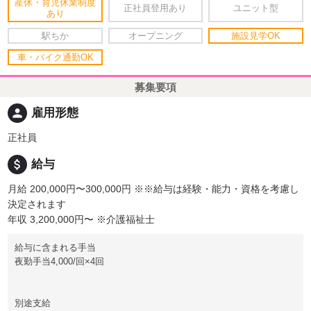
産休・育児休業制度
正社員登用あり
ユニット型
あり
駅ちか
オープニング
施設見学OK
車・バイク通勤OK
募集要項
person
雇用形態
正社員
attach_money
給与
月給 200,000円〜300,000円
※※給与は経験・能力・資格を考慮し
決定されます
年収 3,200,000円〜
※介護福祉士
給与に含まれる手当
夜勤手当4,000/回×4回
別途支給