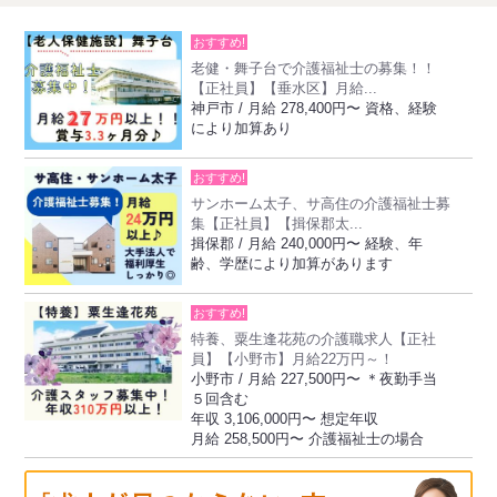
おすすめ!
老健・舞子台で介護福祉士の募集！！
【正社員】【垂水区】月給...
神戸市 / 月給 278,400円〜 資格、経験
により加算あり
おすすめ!
サンホーム太子、サ高住の介護福祉士募
集【正社員】【揖保郡太...
揖保郡 / 月給 240,000円〜 経験、年
齢、学歴により加算があります
おすすめ!
特養、粟生逢花苑の介護職求人【正社
員】【小野市】月給22万円～！
小野市 / 月給 227,500円〜 ＊夜勤手当
５回含む
年収 3,106,000円〜 想定年収
月給 258,500円〜 介護福祉士の場合