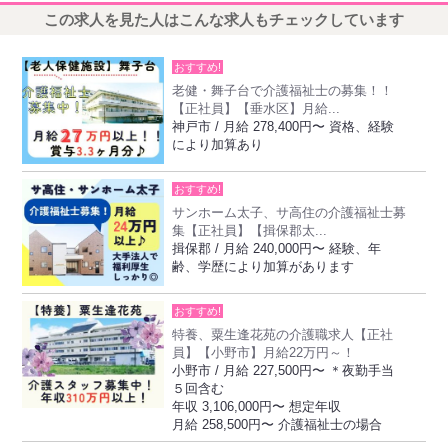
この求人を見た人はこんな求人もチェックしています
おすすめ!
老健・舞子台で介護福祉士の募集！！
【正社員】【垂水区】月給...
神戸市 / 月給 278,400円〜 資格、経験
により加算あり
おすすめ!
サンホーム太子、サ高住の介護福祉士募
集【正社員】【揖保郡太...
揖保郡 / 月給 240,000円〜 経験、年
齢、学歴により加算があります
おすすめ!
特養、粟生逢花苑の介護職求人【正社
員】【小野市】月給22万円～！
小野市 / 月給 227,500円〜 ＊夜勤手当
５回含む
年収 3,106,000円〜 想定年収
月給 258,500円〜 介護福祉士の場合