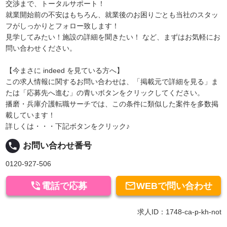
交渉まで、トータルサポート！
就業開始前の不安はもちろん、就業後のお困りごとも当社のスタッ
フがしっかりとフォロー致します！
見学してみたい！施設の詳細を聞きたい！ など、まずはお気軽にお
問い合わせください。
【今まさに indeed を見ている方へ】
この求人情報に関するお問い合わせは、「掲載元で詳細を見る」ま
たは「応募先へ進む」の青いボタンをクリックしてください。
播磨・兵庫介護転職サーチでは、この条件に類似した案件を多数掲
載しています！
詳しくは・・・下記ボタンをクリック♪
local_phone
お問い合わせ番号
0120-927-506


電話で応募
WEBで問い合わせ
求人ID：1748-ca-p-kh-not