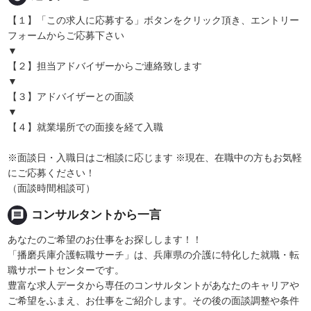
【１】「この求人に応募する」ボタンをクリック頂き、エントリー
フォームからご応募下さい
▼
【２】担当アドバイザーからご連絡致します
▼
【３】アドバイザーとの面談
▼
【４】就業場所での面接を経て入職
※面談日・入職日はご相談に応じます ※現在、在職中の方もお気軽
にご応募ください！
（面談時間相談可）
message
コンサルタントから一言
あなたのご希望のお仕事をお探しします！！
「播磨兵庫介護転職サーチ」は、兵庫県の介護に特化した就職・転
職サポートセンターです。
豊富な求人データから専任のコンサルタントがあなたのキャリアや
ご希望をふまえ、お仕事をご紹介します。その後の面談調整や条件