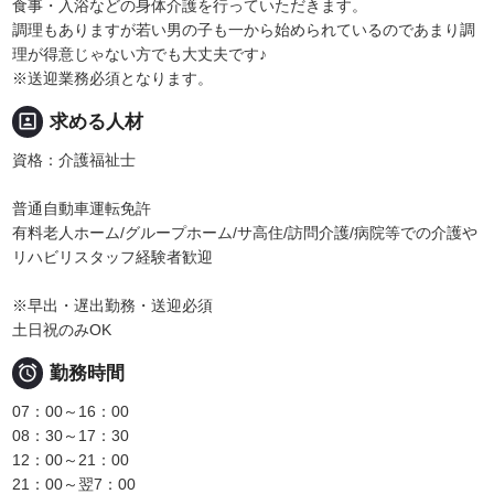
食事・入浴などの身体介護を行っていただきます。
調理もありますが若い男の子も一から始められているのであまり調
理が得意じゃない方でも大丈夫です♪
※送迎業務必須となります。
portrait
求める人材
資格：介護福祉士
普通自動車運転免許
有料老人ホーム/グループホーム/サ高住/訪問介護/病院等での介護や
リハビリスタッフ経験者歓迎
※早出・遅出勤務・送迎必須
土日祝のみOK

勤務時間
07：00～16：00
08：30～17：30
12：00～21：00
21：00～翌7：00