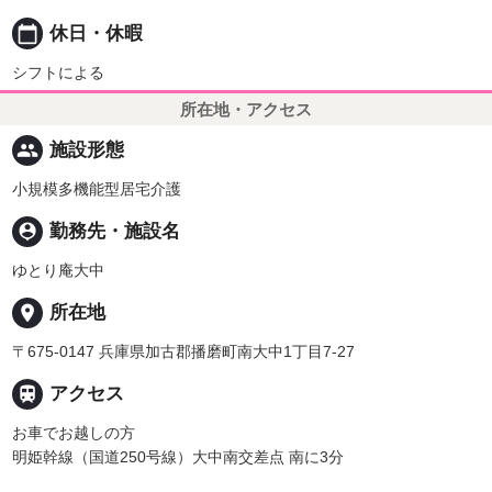
calendar_today
休日・休暇
シフトによる
所在地・アクセス
people
施設形態
小規模多機能型居宅介護
person_pin
勤務先・施設名
ゆとり庵大中
place
所在地
〒675-0147 兵庫県加古郡播磨町南大中1丁目7-27

アクセス
お車でお越しの方
明姫幹線（国道250号線）大中南交差点 南に3分