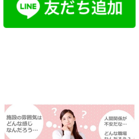
【今まさに indeed を見ている方へ】
掲載元であれば、非公開求人もお知らせできプレミアム求人も多数！
播磨・兵庫介護転職サーチでは、この条件に類似した案件を多数掲載し
ています！
詳しくは・・・青いボタンをクリック♪
※「応募先へ進む」の青いボタンをクリックしても応募とはなりません
ので、
是非、掲載元をご覧ください。