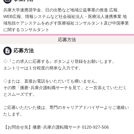
兵庫大学連携奨学金、日の出塾など地域公益事業の推進 広報、
WEB広報、情報システムなど社会福祉法人・医療法人連携事業 地
域包括ケアシステムをめざす医療福祉コンサルタント及び中国事業
に関するコンサルタント
応募方法
description
応募方法
◇『この求人に応募する』ボタンより登録をお願いします。
エントリーは１分程度の簡単な入力です。
◇または、直接お電話をいただいても構いません。
その際「播磨･兵庫介護転職サーチを見て」と一言添えていただく
とスムーズです。
ご応募いただいた後は、専門のキャリアアドバイザーよりご連絡い
たします。
【お問合せ先】播磨･兵庫介護転職サーチ 0120-927-506