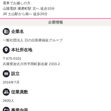
電車でお越しの方
山陽電鉄 播磨町駅 北へ 徒歩10分
JR 土山駅から南へ 徒歩20分
企業情報
business
企業名
一般社団法人 日の出医療福祉グループ
place
本社所在地
〒675-0101
兵庫県加古川市平岡町新在家 2333-2
calendar_view_day
設立
2016年7月
people
従業員数
2600人
folder_open
事業内容