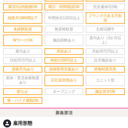
週3日以内勤務OK
曜日・時間相談OK
完全週休2日制
ブランクのある方歓
残業月10時間以下
年間休日110日以上
迎
未経験歓迎
無資格歓迎
主婦活躍中
賞与あり（3か月以
WワークOK
施設経験あり
上）
賞与あり
昇給あり
月給20万円以上
月給25万円以上
時給1100円以上
託児施設あり
資格手当あり
資格取得支援あり
研修制度充実
産休・育児休業制度
正社員登用あり
ユニット型
あり
駅ちか
オープニング
施設見学OK
車・バイク通勤OK
募集要項
person
雇用形態