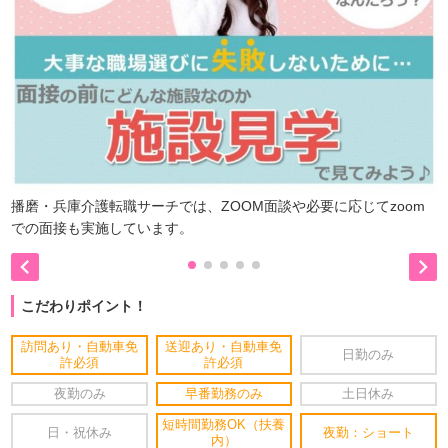
播磨・兵庫介護転職サーチでは、ZOOM面談や必要に応じてzoom
での面接も実施しています。


こだわりポイント！
訪問あり・自動車免
送迎あり・自動車免
日勤のみ
許必須
許必須
夜勤のみ
早番勤務のみ
土日休み
短時間勤務OK（扶養
日・祝休み
夜勤：ショート
内）