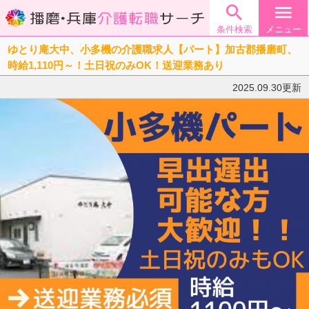

menu
条件検索
メニュー
ゆとり庵大中、小多機の介護職求人【パート】加古郡播磨町、
時給1,110円～！土日祝のみOK！送迎業務あり
2025.09.30更新