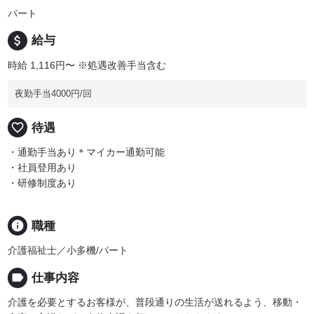
パート
attach_money
給与
時給 1,116円〜
※処遇改善手当含む
夜勤手当4000円/回
favorite_border
待遇
・通勤手当あり＊マイカー通勤可能
・社員登用あり
・研修制度あり
info
職種
介護福祉士／小多機/パート
label
仕事内容
介護を必要とするお客様が、普段通りの生活が送れるよう、移動・