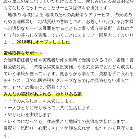
設を第二の家に思っていただけるように、親しみのある家庭的なお
もてなしをモットーとしたサービス提供を心掛けます。
「地域の 地域による 地域のための高齢者ケアサービス」の実現の
ため切磋琢磨し、地域貢献の意味も含め、お越しいただけるお客様
への適切なサービス展開をするとともに寄り添う事業所、皆様の当
たり前の暮らしを実現していくことにスタッフ一同尽力してまいり
ます。
2018年にオープンしました
。
資格取得をサポート
介護職初任者研修や実務者研修を無料で受講できるほか、各種「資
格受験対策」「資格取得支援度実施。やる気次第でどんどん成長し
ていく環境が整っています。働きながら学んで、資格を手に入れる
チャンス！日の出医療福祉グループならではの見逃せない求人で
す。ぜひこの機会にご応募くだい。
みんなの笑顔があふれる ゆとりある家
・「その人らしさ」を大切にします。
・一人ひとりに寄り添って、共に生活します。
・やりたいを実現します
・いくつになっても、住み慣れた地域での交流を大切にします。
目配り・気配り・心配りそして笑顔を忘れず、あたたかく見守りま
す。