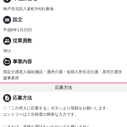
神戸市北区八多町中681番地
calendar_view_day
設立
平成8年1月23日
people
従業員数
98人
folder_open
事業内容
指定介護老人福祉施設・通所介護・短期入所生活介護・居宅介護支
援事業所
応募方法
description
応募方法
◇『この求人に応募する』ボタンより登録をお願いします。
エントリーは１分程度の簡単な入力です。
◇または、直接お電話をいただいても構いません。