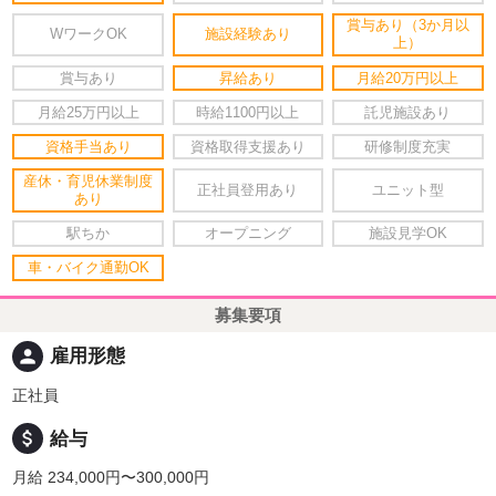
賞与あり（3か月以
WワークOK
施設経験あり
上）
賞与あり
昇給あり
月給20万円以上
月給25万円以上
時給1100円以上
託児施設あり
資格手当あり
資格取得支援あり
研修制度充実
産休・育児休業制度
正社員登用あり
ユニット型
あり
駅ちか
オープニング
施設見学OK
車・バイク通勤OK
募集要項
person
雇用形態
正社員
attach_money
給与
月給 234,000円〜300,000円