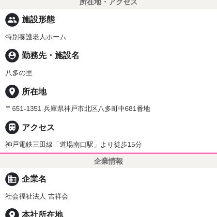
所在地・アクセス
people
施設形態
特別養護老人ホーム
person_pin
勤務先・施設名
八多の里
place
所在地
〒651-1351 兵庫県神戸市北区八多町中681番地

アクセス
神戸電鉄三田線「道場南口駅」より徒歩15分
企業情報
business
企業名
社会福祉法人 吉祥会
place
本社所在地