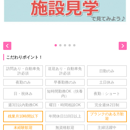


こだわりポイント！
訪問あり・自動車免
送迎あり・自動車免
日勤のみ
許必須
許必須
夜勤のみ
早番勤務のみ
土日休み
短時間勤務OK（扶養
日・祝休み
夜勤：ショート
内）
週3日以内勤務OK
曜日・時間相談OK
完全週休2日制
ブランクのある方歓
残業月10時間以下
年間休日110日以上
迎
未経験歓迎
無資格歓迎
主婦活躍中