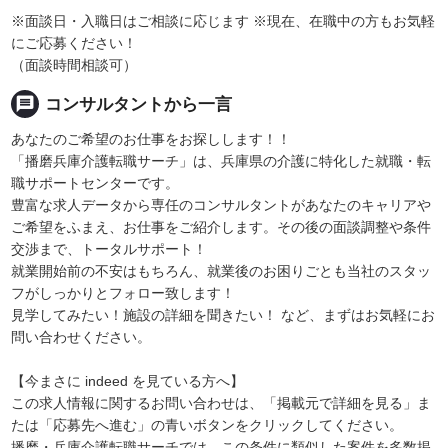
※面談日・入職日はご相談に応じます ※現在、在職中の方もお気軽
にご応募ください！
（面談時間相談可）
message
コンサルタントから一言
あなたのご希望のお仕事をお探しします！！
「播磨兵庫介護転職サーチ」は、兵庫県の介護に特化した就職・転
職サポートセンターです。
豊富な求人データから専任のコンサルタントがあなたのキャリアや
ご希望をふまえ、お仕事をご紹介します。その後の面談調整や条件
交渉まで、トータルサポート！
就業開始前の不安はもちろん、就業後のお困りごとも当社のスタッ
フがしっかりとフォロー致します！
見学してみたい！施設の詳細を聞きたい！ など、まずはお気軽にお
問い合わせください。
【今まさに indeed を見ている方へ】
この求人情報に関するお問い合わせは、「掲載元で詳細を見る」ま
たは「応募先へ進む」の青いボタンをクリックしてください。
播磨・兵庫介護転職サーチでは、この条件に類似した案件を多数掲