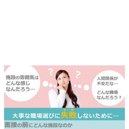
【今まさに indeed を見ている方へ】
掲載元であれば、非公開求人もお知らせできプレミアム求人も多数！
播磨・兵庫介護転職サーチでは、この条件に類似した案件を多数掲載し
ています！
詳しくは・・・青いボタンをクリック♪
※「応募先へ進む」の青いボタンをクリックしても応募とはなりません
ので、
是非、掲載元をご覧ください。