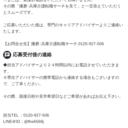
その際「播磨･兵庫介護転職サーチを見て」と一言添えていただく
とスムーズです。
ご応募いただいた後は、専門のキャリアアドバイザーよりご連絡い
たします。
【お問合せ先】播磨･兵庫介護転職サーチ 0120-927-506
chat
応募受付後の連絡
◆担当アドバイザーより２４時間以内にお電話させていただきま
す。
※専任アドバイザーの携帯電話から連絡する場合もございますの
で、ご了承ください。
その際、面接日程や見学希望日などご希望があればお伝え下さい。
担当TEL ：0120-927-506
LINE＠ID：@fhe6568j