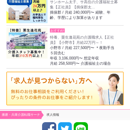
サンホーム太子、サ高住の介護福祉士募
集【正社員】【揖保郡太...
揖保郡 / 月給 240,000円〜 経験、年
齢、学歴により加算があります
おすすめ!
特養、粟生逢花苑の介護職求人【正社
員】【小野市】月給22万円～！
小野市 / 月給 227,500円〜 ＊夜勤手当
５回含む
年収 3,106,000円〜 想定年収
月給 258,500円〜 介護福祉士の場合
播磨・兵庫介護転職サーチ
求人情報