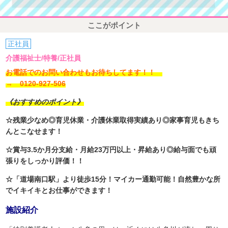
ここがポイント
正社員
介護福祉士/特養/正社員
お電話でのお問い合わせもお待ちしてます！！
→ 0120-927-506
《おすすめのポイント》
☆残業少なめ◎育児休業・介護休業取得実績あり◎家事育児もきち
んとこなせます！
☆賞与3.5か月分支給・月給23万円以上・昇給あり◎給与面でも頑
張りをしっかり評価！！
☆「道場南口駅」より徒歩15分！マイカー通勤可能！自然豊かな所
でイキイキとお仕事ができます！
施設紹介