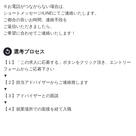
※お電話がつながらない場合は、
ショートメッセージ/LINEにてご連絡いたします。
ご都合の良いお時間、連絡手段を
ご返信いただきましたら、
ご希望に合わせてご連絡いたします！
replay
選考プロセス
【１】「この求人に応募する」ボタンをクリック頂き、エントリー
フォームからご応募下さい
▼
【２】担当アドバイザーからご連絡致します
▼
【３】アドバイザーとの面談
▼
【４】就業場所での面接を経て入職