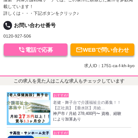
載しています！
詳しくは・・・下記ボタンをクリック♪
local_phone
お問い合わせ番号
0120-927-506


電話で応募
WEBで問い合わせ
求人ID：1751-ca-f-kh-kyo
この求人を見た人はこんな求人もチェックしています
おすすめ!
老健・舞子台で介護福祉士の募集！！
【正社員】【垂水区】月給...
神戸市 / 月給 278,400円〜 資格、経験
により加算あり
おすすめ!