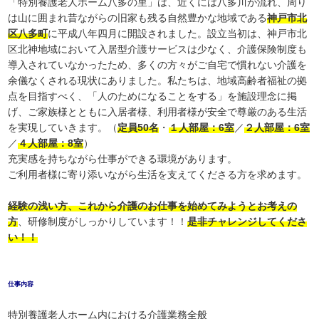
「特別養護老人ホーム八多の里」は、近くには八多川が流れ、周り
は山に囲まれ昔ながらの旧家も残る自然豊かな地域である
神戸市北
区八多町
に平成八年四月に開設されました。設立当初は、神戸市北
区北神地域において入居型介護サービスは少なく、介護保険制度も
導入されていなかったため、多くの方々がご自宅で慣れない介護を
余儀なくされる現状にありました。私たちは、地域高齢者福祉の拠
点を目指すべく、「人のためになることをする」を施設理念に掲
げ、ご家族様とともに入居者様、利用者様が安全で尊厳のある生活
を実現していきます。（
定員50名
・
１人部屋：6室
／
２人部屋：6室
／
４人部屋：8室
）
充実感を持ちながら仕事ができる環境があります。
ご利用者様に寄り添いながら生活を支えてくださる方を求めます。
経験の浅い方、これから介護のお仕事を始めてみようとお考えの
方
、研修制度がしっかりしています！！
是非チャレンジしてくださ
い！！
仕事内容
特別養護老人ホーム内における介護業務全般