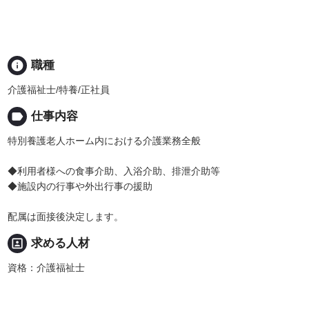
info
職種
介護福祉士/特養/正社員
label
仕事内容
特別養護老人ホーム内における介護業務全般
◆利用者様への食事介助、入浴介助、排泄介助等
◆施設内の行事や外出行事の援助
配属は面接後決定します。
portrait
求める人材
資格：介護福祉士