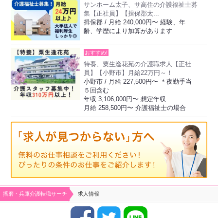
サンホーム太子、サ高住の介護福祉士募
集【正社員】【揖保郡太...
揖保郡 / 月給 240,000円〜 経験、年
齢、学歴により加算があります
おすすめ!
特養、粟生逢花苑の介護職求人【正社
員】【小野市】月給22万円～！
小野市 / 月給 227,500円〜 ＊夜勤手当
５回含む
年収 3,106,000円〜 想定年収
月給 258,500円〜 介護福祉士の場合
播磨・兵庫介護転職サーチ
求人情報