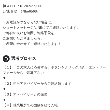
担当TEL ：0120-927-506
LINE＠ID：@fhe6568j
※お電話がつながらない場合は、
ショートメッセージ/LINEにてご連絡いたします。
ご都合の良いお時間、連絡手段を
ご返信いただきましたら、
ご希望に合わせてご連絡いたします！
replay
選考プロセス
【１】「この求人に応募する」ボタンをクリック頂き、エントリー
フォームからご応募下さい
▼
【２】担当アドバイザーからご連絡致します
▼
【３】アドバイザーとの面談
▼
【４】就業場所での面接を経て入職