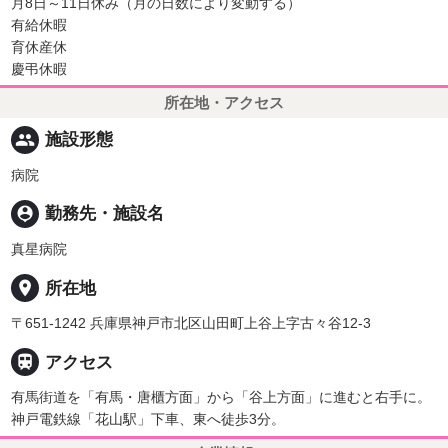
月8日～11日休み（月の日数により変動する）
有給休暇
育休産休
慶弔休暇
所在地・アクセス
people
施設形態
病院
person_pin
勤務先・施設名
真星病院
place
所在地
〒651-1242 兵庫県神戸市北区山田町上谷上字古々谷12-3

アクセス
有馬街道を「有馬・唐櫃方面」から「谷上方面」に進むと右手に。
神戸電鉄線「花山駅」下車、東へ徒歩3分。