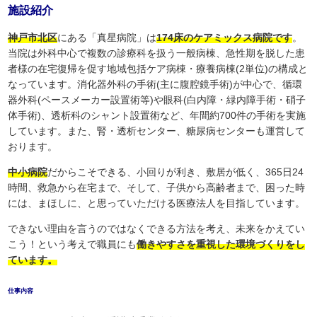
施設紹介
神戸市北区
にある「真星病院」は
174床のケアミックス病院です
。
当院は外科中心で複数の診療科を扱う一般病棟、急性期を脱した患
者様の在宅復帰を促す地域包括ケア病棟・療養病棟(2単位)の構成と
なっています。消化器外科の手術(主に腹腔鏡手術)が中心で、循環
器外科(ペースメーカー設置術等)や眼科(白内障・緑内障手術・硝子
体手術)、透析科のシャント設置術など、年間約700件の手術を実施
しています。また、腎・透析センター、糖尿病センターも運営して
おります。
中小病院
だからこそできる、小回りが利き、敷居が低く、365日24
時間、救急から在宅まで、そして、子供から高齢者まで、困った時
には、まほしに、と思っていただける医療法人を目指しています。
できない理由を言うのではなくできる方法を考え、未来をかえてい
こう！という考えで職員にも
働きやすさを重視した環境づくりをし
ています。
仕事内容