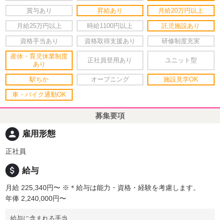
賞与あり
昇給あり
月給20万円以上
月給25万円以上
時給1100円以上
託児施設あり
資格手当あり
資格取得支援あり
研修制度充実
産休・育児休業制度
正社員登用あり
ユニット型
あり
駅ちか
オープニング
施設見学OK
車・バイク通勤OK
募集要項
person
雇用形態
正社員
attach_money
給与
月給 225,340円〜
※＊給与は能力・資格・経験を考慮します。
年俸 2,240,000円〜
給与に含まれる手当