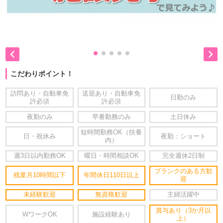


こだわりポイント！
訪問あり・自動車免
送迎あり・自動車免
日勤のみ
許必須
許必須
夜勤のみ
早番勤務のみ
土日休み
短時間勤務OK（扶養
日・祝休み
夜勤：ショート
内）
週3日以内勤務OK
曜日・時間相談OK
完全週休2日制
ブランクのある方歓
残業月10時間以下
年間休日110日以上
迎
未経験歓迎
無資格歓迎
主婦活躍中
賞与あり（3か月以
WワークOK
施設経験あり
上）