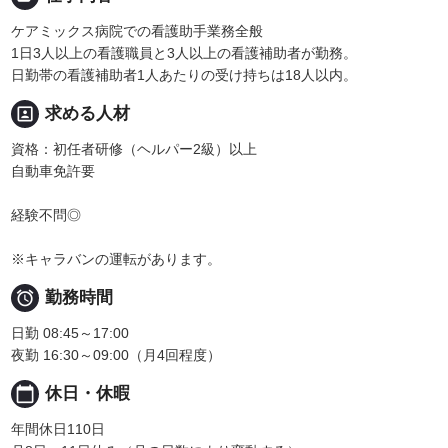
ケアミックス病院での看護助手業務全般
1日3人以上の看護職員と3人以上の看護補助者が勤務。
日勤帯の看護補助者1人あたりの受け持ちは18人以内。
portrait
求める人材
資格：初任者研修（ヘルパー2級）以上
自動車免許要
経験不問◎
※キャラバンの運転があります。

勤務時間
日勤 08:45～17:00
夜勤 16:30～09:00（月4回程度）
calendar_today
休日・休暇
年間休日110日