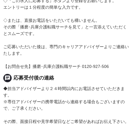
◇『この求人に応募する』ボタンより登録をお願いします。
エントリーは１分程度の簡単な入力です。
◇または、直接お電話をいただいても構いません。
その際「播磨･兵庫介護転職サーチを見て」と一言添えていただく
とスムーズです。
ご応募いただいた後は、専門のキャリアアドバイザーよりご連絡い
たします。
【お問合せ先】播磨･兵庫介護転職サーチ 0120-927-506
chat
応募受付後の連絡
◆担当アドバイザーより２４時間以内にお電話させていただきま
す。
※専任アドバイザーの携帯電話から連絡する場合もございますの
で、ご了承ください。
その際、面接日程や見学希望日などご希望があればお伝え下さい。