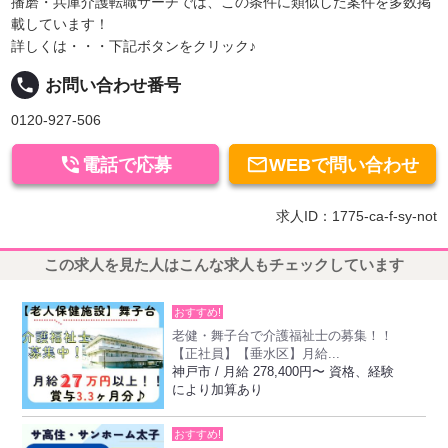
播磨・兵庫介護転職サーチでは、この条件に類似した案件を多数掲
載しています！
詳しくは・・・下記ボタンをクリック♪
local_phone
お問い合わせ番号
0120-927-506


電話で応募
WEBで問い合わせ
求人ID：1775-ca-f-sy-not
この求人を見た人はこんな求人もチェックしています
おすすめ!
老健・舞子台で介護福祉士の募集！！
【正社員】【垂水区】月給...
神戸市 / 月給 278,400円〜 資格、経験
により加算あり
おすすめ!