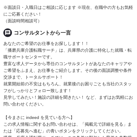
※面談日・入職日はご相談に応じます ※現在、在職中の方もお気軽
にご応募ください！
（面談時間相談可）
message
コンサルタントから一言
あなたのご希望のお仕事をお探しします！！
「播磨兵庫介護転職サーチ」は、兵庫県の介護に特化した就職・転
職サポートセンターです。
豊富な求人データから専任のコンサルタントがあなたのキャリアや
ご希望をふまえ、お仕事をご紹介します。その後の面談調整や条件
交渉まで、トータルサポート！
就業開始前の不安はもちろん、就業後のお困りごとも当社のスタッ
フがしっかりとフォロー致します！
見学してみたい！施設の詳細を聞きたい！ など、まずはお気軽にお
問い合わせください。
【今まさに indeed を見ている方へ】
この求人情報に関するお問い合わせは、「掲載元で詳細を見る」ま
たは「応募先へ進む」の青いボタンをクリックしてください。