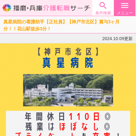

menu
条件検索
メニュー
真星病院の看護助手【正社員】【神戸市北区】賞与3ヶ月
分！！花山駅徒歩3分！
2024.10.09更新