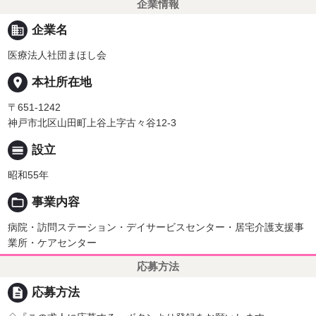
企業情報
business
企業名
医療法人社団まほし会
place
本社所在地
〒651-1242
神戸市北区山田町上谷上字古々谷12-3
calendar_view_day
設立
昭和55年
folder_open
事業内容
病院・訪問ステーション・デイサービスセンター・居宅介護支援事
業所・ケアセンター
応募方法
description
応募方法