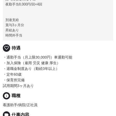
夜勤手当8,000円/回×4回
別途支給
賞与3ヶ月分
昇給あり
時間外手当
favorite_border
待遇
・通勤手当（月上限30,000円）車通勤可能
・加入保険（雇用 労災 健康 厚生）
・退職金制度あり（勤続3年以上）
・定年60歳
・保育所完備
試用期間3ヶ月あり
info
職種
看護助手/病院/正社員
label
仕事内容