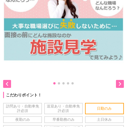


こだわりポイント！
訪問あり・自動車免
送迎あり・自動車免
日勤のみ
許必須
許必須
夜勤のみ
早番勤務のみ
土日休み