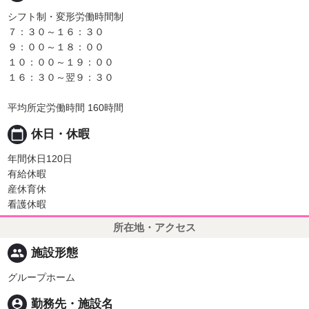
シフト制・変形労働時間制
７：３０～１６：３０
９：００～１８：００
１０：００～１９：００
１６：３０～翌９：３０
平均所定労働時間 160時間
calendar_today
休日・休暇
年間休日120日
有給休暇
産休育休
看護休暇
所在地・アクセス
people
施設形態
グループホーム
person_pin
勤務先・施設名