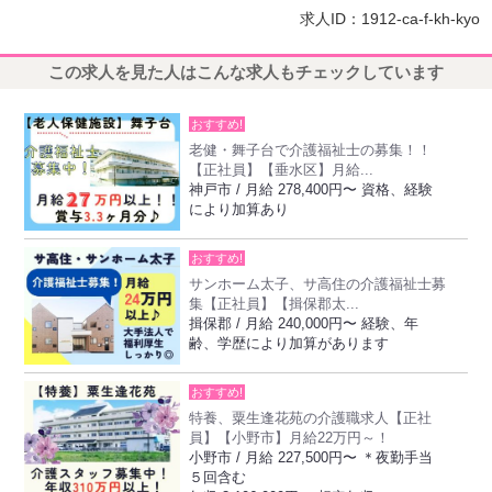
求人ID：1912-ca-f-kh-kyo
この求人を見た人はこんな求人もチェックしています
おすすめ!
老健・舞子台で介護福祉士の募集！！
【正社員】【垂水区】月給...
神戸市 / 月給 278,400円〜 資格、経験
により加算あり
おすすめ!
サンホーム太子、サ高住の介護福祉士募
集【正社員】【揖保郡太...
揖保郡 / 月給 240,000円〜 経験、年
齢、学歴により加算があります
おすすめ!
特養、粟生逢花苑の介護職求人【正社
員】【小野市】月給22万円～！
小野市 / 月給 227,500円〜 ＊夜勤手当
５回含む