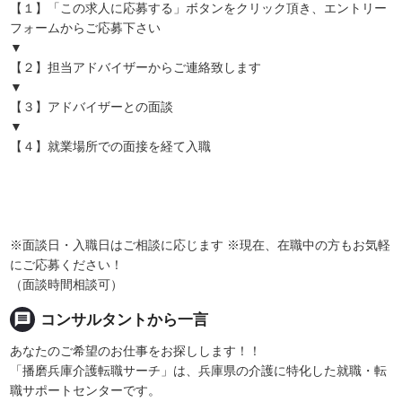
【１】「この求人に応募する」ボタンをクリック頂き、エントリー
フォームからご応募下さい
▼
【２】担当アドバイザーからご連絡致します
▼
【３】アドバイザーとの面談
▼
【４】就業場所での面接を経て入職
※面談日・入職日はご相談に応じます ※現在、在職中の方もお気軽
にご応募ください！
（面談時間相談可）
message
コンサルタントから一言
あなたのご希望のお仕事をお探しします！！
「播磨兵庫介護転職サーチ」は、兵庫県の介護に特化した就職・転
職サポートセンターです。