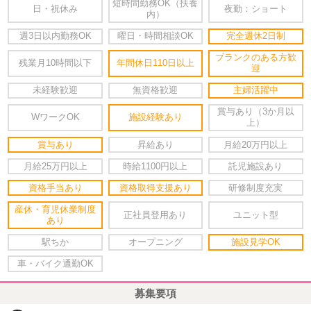
短時間勤務OK（扶養
日・祝休み
夜勤：ショート
内）
週3日以内勤務OK
曜日・時間相談OK
完全週休2日制
ブランクのある方歓
残業月10時間以下
年間休日110日以上
迎
未経験歓迎
無資格歓迎
主婦活躍中
賞与あり（3か月以
WワークOK
施設経験あり
上）
賞与あり
昇給あり
月給20万円以上
月給25万円以上
時給1100円以上
託児施設あり
資格手当あり
資格取得支援あり
研修制度充実
産休・育児休業制度
正社員登用あり
ユニット型
あり
駅ちか
オープニング
施設見学OK
車・バイク通勤OK
募集要項