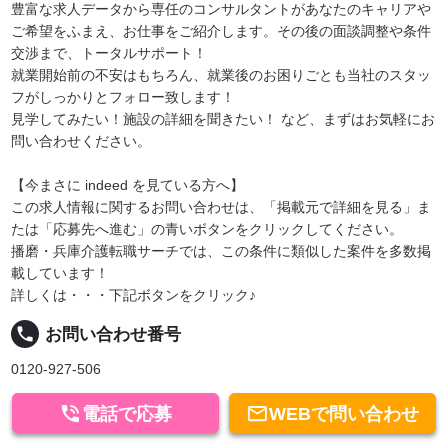
豊富な求人データから専任のコンサルタントがあなたのキャリアや
ご希望をふまえ、お仕事をご紹介します。その後の面談調整や条件
交渉まで、トータルサポート！
就業開始前の不安はもちろん、就業後のお困りごとも当社のスタッ
フがしっかりとフォロー致します！
見学してみたい！施設の詳細を聞きたい！ など、まずはお気軽にお
問い合わせください。
【今まさに indeed を見ている方へ】
この求人情報に関するお問い合わせは、「掲載元で詳細を見る」ま
たは「応募先へ進む」の青いボタンをクリックしてください。
播磨・兵庫介護転職サーチでは、この条件に類似した案件を多数掲
載しています！
詳しくは・・・下記ボタンをクリック♪
local_phone
お問い合わせ番号
0120-927-506


電話で応募
WEBで問い合わせ