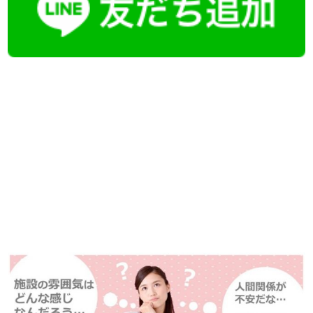
【今まさに indeed を見ている方へ】
掲載元であれば、非公開求人もお知らせできプレミアム求人も多数！
播磨・兵庫介護転職サーチでは、この条件に類似した案件を多数掲載し
ています！
詳しくは・・・青いボタンをクリック♪
※「応募先へ進む」の青いボタンをクリックしても応募とはなりません
ので、
是非、掲載元をご覧ください。