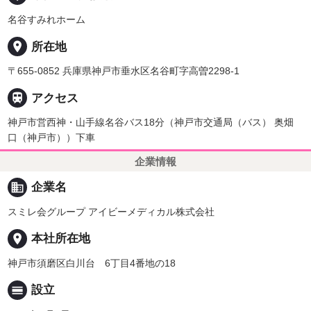
名谷すみれホーム
place
所在地
〒655-0852 兵庫県神戸市垂水区名谷町字高曽2298-1

アクセス
神戸市営西神・山手線名谷バス18分（神戸市交通局（バス） 奥畑
口（神戸市））下車
企業情報
business
企業名
スミレ会グループ アイビーメディカル株式会社
place
本社所在地
神戸市須磨区白川台 6丁目4番地の18
calendar_view_day
設立