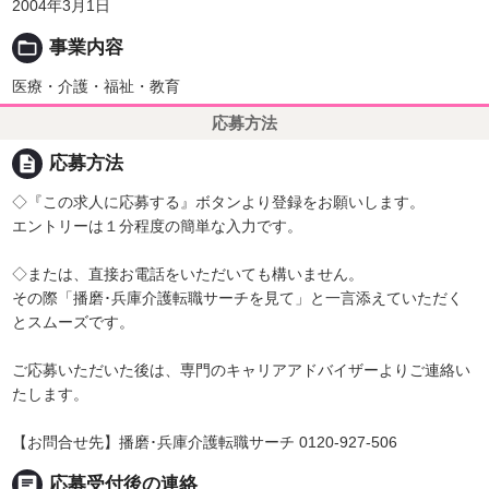
2004年3月1日
folder_open
事業内容
医療・介護・福祉・教育
応募方法
description
応募方法
◇『この求人に応募する』ボタンより登録をお願いします。
エントリーは１分程度の簡単な入力です。
◇または、直接お電話をいただいても構いません。
その際「播磨･兵庫介護転職サーチを見て」と一言添えていただく
とスムーズです。
ご応募いただいた後は、専門のキャリアアドバイザーよりご連絡い
たします。
【お問合せ先】播磨･兵庫介護転職サーチ 0120-927-506
chat
応募受付後の連絡