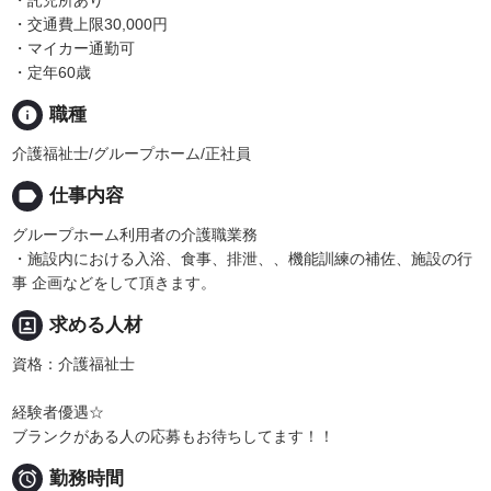
・交通費上限30,000円
・マイカー通勤可
・定年60歳
info
職種
介護福祉士/グループホーム/正社員
label
仕事内容
グループホーム利用者の介護職業務
・施設内における入浴、食事、排泄、、機能訓練の補佐、施設の行
事 企画などをして頂きます。
portrait
求める人材
資格：介護福祉士
経験者優遇☆
ブランクがある人の応募もお待ちしてます！！

勤務時間