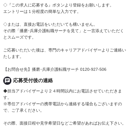
◇『この求人に応募する』ボタンより登録をお願いします。
エントリーは１分程度の簡単な入力です。
◇または、直接お電話をいただいても構いません。
その際「播磨･兵庫介護転職サーチを見て」と一言添えていただく
とスムーズです。
ご応募いただいた後は、専門のキャリアアドバイザーよりご連絡い
たします。
【お問合せ先】播磨･兵庫介護転職サーチ 0120-927-506
chat
応募受付後の連絡
◆担当アドバイザーより２４時間以内にお電話させていただきま
す。
※専任アドバイザーの携帯電話から連絡する場合もございますの
で、ご了承ください。
その際、面接日程や見学希望日などご希望があればお伝え下さい。