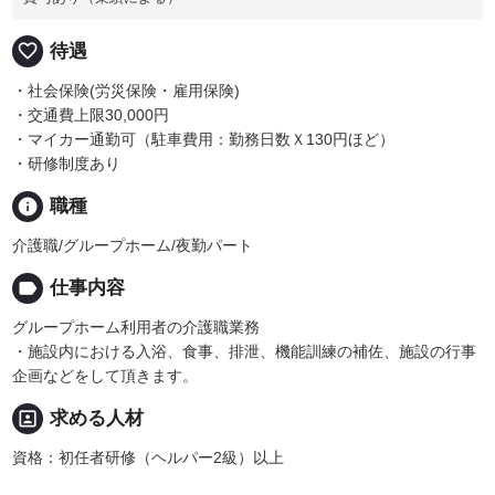
favorite_border
待遇
・社会保険(労災保険・雇用保険)
・交通費上限30,000円
・マイカー通勤可（駐車費用：勤務日数Ｘ130円ほど）
・研修制度あり
info
職種
介護職/グループホーム/夜勤パート
label
仕事内容
グループホーム利用者の介護職業務
・施設内における入浴、食事、排泄、機能訓練の補佐、施設の行事
企画などをして頂きます。
portrait
求める人材
資格：初任者研修（ヘルパー2級）以上