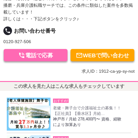
播磨・兵庫介護転職サーチでは、この条件に類似した案件を多数掲
載しています！
詳しくは・・・下記ボタンをクリック♪
local_phone
お問い合わせ番号
0120-927-506


電話で応募
WEBで問い合わせ
求人ID：1912-ca-yp-sy-not
この求人を見た人はこんな求人もチェックしています
おすすめ!
老健・舞子台で介護福祉士の募集！！
【正社員】【垂水区】月給...
神戸市 / 月給 278,400円〜 資格、経験
により加算あり