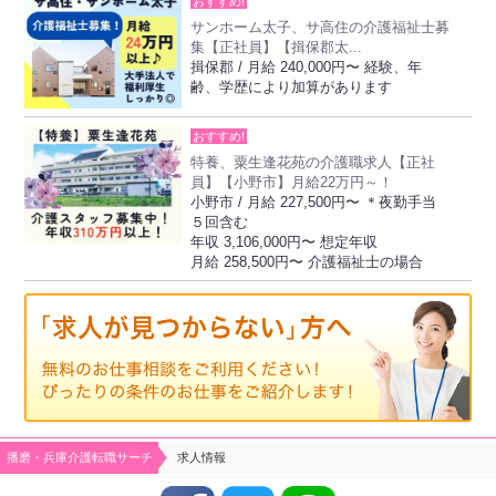
おすすめ!
サンホーム太子、サ高住の介護福祉士募
集【正社員】【揖保郡太...
揖保郡 / 月給 240,000円〜 経験、年
齢、学歴により加算があります
おすすめ!
特養、粟生逢花苑の介護職求人【正社
員】【小野市】月給22万円～！
小野市 / 月給 227,500円〜 ＊夜勤手当
５回含む
年収 3,106,000円〜 想定年収
月給 258,500円〜 介護福祉士の場合
播磨・兵庫介護転職サーチ
求人情報