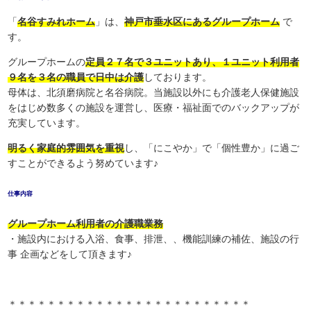
「
名谷すみれホーム
」は、
神戸市垂水区にあるグループホーム
で
す。
グループホームの
定員２７名で３ユニットあり、１ユニット利用者
９名を３名の職員で日中は介護
しております。
母体は、北須磨病院と名谷病院。当施設以外にも介護老人保健施設
をはじめ数多くの施設を運営し、医療・福祉面でのバックアップが
充実しています。
明るく家庭的雰囲気を重視
し、「にこやか」で「個性豊か」に過ご
すことができるよう努めています♪
仕事内容
グループホーム利用者の介護職業務
・施設内における入浴、食事、排泄、、機能訓練の補佐、施設の行
事 企画などをして頂きます♪
＊＊＊＊＊＊＊＊＊＊＊＊＊＊＊＊＊＊＊＊＊＊＊＊＊