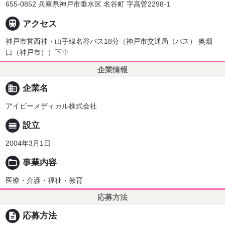
655-0852 兵庫県神戸市垂水区 名谷町 字高曽2298-1

アクセス
神戸市営西神・山手線名谷バス18分（神戸市交通局（バス） 奥畑
口（神戸市））下車
企業情報
business
企業名
アイビーメディカル株式会社
calendar_view_day
設立
2004年3月1日
folder_open
事業内容
医療・介護・福祉・教育
応募方法
description
応募方法