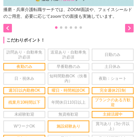
播磨・兵庫介護転職サーチでは、ZOOM面談や、フェイスシールド
のご用意、必要に応じてzoomでの面接も実施しています。


こだわりポイント！
訪問あり・自動車免
送迎あり・自動車免
日勤のみ
許必須
許必須
夜勤のみ
早番勤務のみ
土日休み
短時間勤務OK（扶養
日・祝休み
夜勤：ショート
内）
週3日以内勤務OK
曜日・時間相談OK
完全週休2日制
ブランクのある方歓
残業月10時間以下
年間休日110日以上
迎
未経験歓迎
無資格歓迎
主婦活躍中
賞与あり（3か月以
WワークOK
施設経験あり
上）