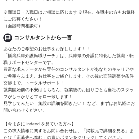
※面談日・入職日はご相談に応じます ※現在、在職中の方もお気軽
にご応募ください！
（面談時間相談可）
message
コンサルタントから一言
あなたのご希望のお仕事をお探しします！！
「播磨兵庫介護転職サーチ」は、兵庫県の介護に特化した就職・転
職サポートセンターです。
豊富な求人データから専任のコンサルタントがあなたのキャリアや
ご希望をふまえ、お仕事をご紹介します。その後の面談調整や条件
交渉まで、トータルサポート！
就業開始前の不安はもちろん、就業後のお困りごとも当社のスタッ
フがしっかりとフォロー致します！
見学してみたい！施設の詳細を聞きたい！ など、まずはお気軽にお
問い合わせください。
【今まさに indeed を見ている方へ】
この求人情報に関するお問い合わせは、「掲載元で詳細を見る」ま
たは「応募先へ進む」の青いボタンをクリックしてください。