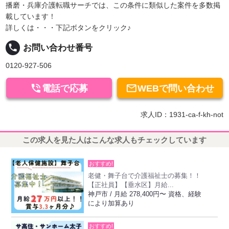
播磨・兵庫介護転職サーチでは、この条件に類似した案件を多数掲
載しています！
詳しくは・・・下記ボタンをクリック♪
local_phone
お問い合わせ番号
0120-927-506


電話で応募
WEBで問い合わせ
求人ID：1931-ca-f-kh-not
この求人を見た人はこんな求人もチェックしています
おすすめ!
老健・舞子台で介護福祉士の募集！！
【正社員】【垂水区】月給...
神戸市 / 月給 278,400円〜 資格、経験
により加算あり
おすすめ!