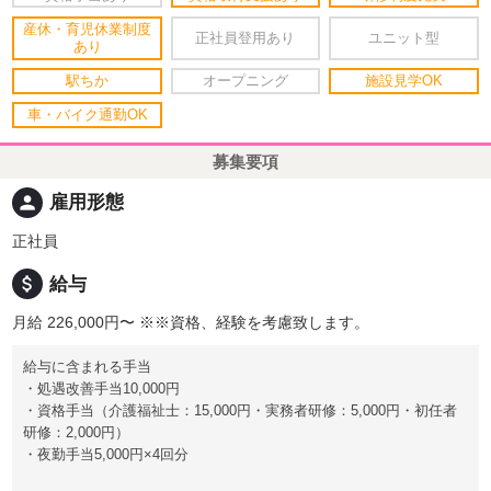
産休・育児休業制度
正社員登用あり
ユニット型
あり
駅ちか
オープニング
施設見学OK
車・バイク通勤OK
募集要項
person
雇用形態
正社員
attach_money
給与
月給 226,000円〜
※※資格、経験を考慮致します。
給与に含まれる手当
・処遇改善手当10,000円
・資格手当（介護福祉士：15,000円・実務者研修：5,000円・初任者
研修：2,000円）
・夜勤手当5,000円×4回分