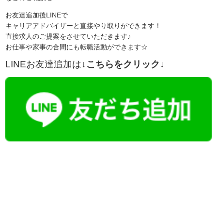
お友達追加後LINEで
キャリアアドバイザーと直接やり取りができます！
直接求人のご提案をさせていただきます♪
お仕事や家事の合間にも転職活動ができます☆
LINEお友達追加は
↓こちらをクリック↓
【今まさに indeed を見ている方へ】
掲載元であれば、非公開求人もお知らせできプレミアム求人も多数！
播磨・兵庫介護転職サーチでは、この条件に類似した案件を多数掲載し
ています！
詳しくは・・・青いボタンをクリック♪
※「応募先へ進む」の青いボタンをクリックしても応募とはなりません