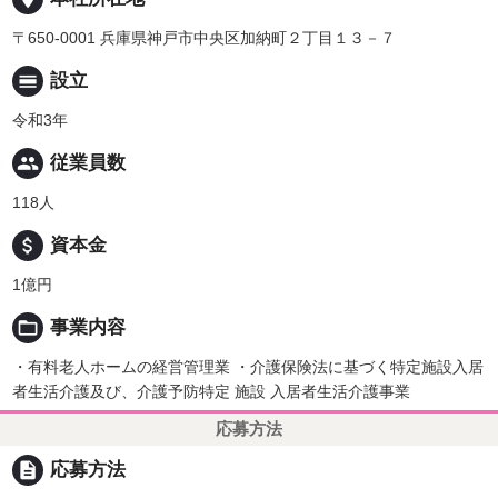
〒650-0001 兵庫県神戸市中央区加納町２丁目１３－７
calendar_view_day
設立
令和3年
people
従業員数
118人
attach_money
資本金
1億円
folder_open
事業内容
・有料老人ホームの経営管理業 ・介護保険法に基づく特定施設入居
者生活介護及び、介護予防特定 施設 入居者生活介護事業
応募方法
description
応募方法