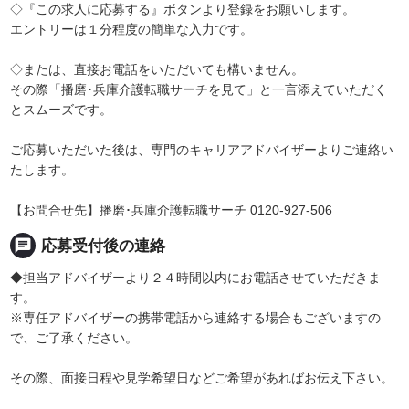
◇『この求人に応募する』ボタンより登録をお願いします。
エントリーは１分程度の簡単な入力です。
◇または、直接お電話をいただいても構いません。
その際「播磨･兵庫介護転職サーチを見て」と一言添えていただく
とスムーズです。
ご応募いただいた後は、専門のキャリアアドバイザーよりご連絡い
たします。
【お問合せ先】播磨･兵庫介護転職サーチ 0120-927-506
chat
応募受付後の連絡
◆担当アドバイザーより２４時間以内にお電話させていただきま
す。
※専任アドバイザーの携帯電話から連絡する場合もございますの
で、ご了承ください。
その際、面接日程や見学希望日などご希望があればお伝え下さい。