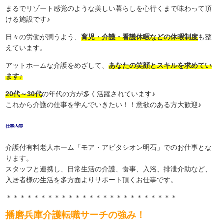
まるでリゾート感覚のような美しい暮らしを心行くまで味わって頂
ける施設です♪
日々の労働が潤うよう、
育児・介護・看護休暇などの休暇制度
も整
えています。
アットホームな介護をめざして、
あなたの笑顔とスキルを求めてい
ます♪
20代～30代
の年代の方が多く活躍されています♪
これから介護の仕事を学んでいきたい！！意欲のある方大歓迎♪
仕事内容
介護付有料老人ホーム「モア・アビタシオン明石」でのお仕事とな
ります。
スタッフと連携し、日常生活の介護、食事、入浴、排泄介助など、
入居者様の生活を多方面よりサポート頂くお仕事です。
＊＊＊＊＊＊＊＊＊＊＊＊＊＊＊＊＊＊＊＊＊＊＊＊＊
播磨兵庫介護転職サーチの強み！