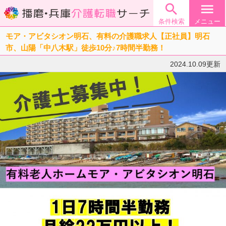

menu
条件検索
メニュー
モア・アビタシオン明石、有料の介護職求人【正社員】明石
市、山陽「中八木駅」徒歩10分♪7時間半勤務！
2024.10.09更新