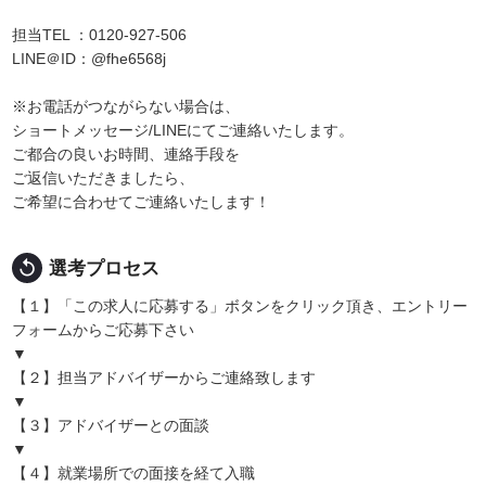
担当TEL ：0120-927-506
LINE＠ID：@fhe6568j
※お電話がつながらない場合は、
ショートメッセージ/LINEにてご連絡いたします。
ご都合の良いお時間、連絡手段を
ご返信いただきましたら、
ご希望に合わせてご連絡いたします！
replay
選考プロセス
【１】「この求人に応募する」ボタンをクリック頂き、エントリー
フォームからご応募下さい
▼
【２】担当アドバイザーからご連絡致します
▼
【３】アドバイザーとの面談
▼
【４】就業場所での面接を経て入職