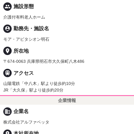
people
施設形態
介護付有料老人ホーム
person_pin
勤務先・施設名
モア・アビタシオン明石
place
所在地
〒674-0063 兵庫県明石市大久保町八木486

アクセス
山陽電鉄「中八木」駅より徒歩約10分
JR「大久保」駅より徒歩約20分
企業情報
business
企業名
株式会社アルファベッタ
place
本社所在地