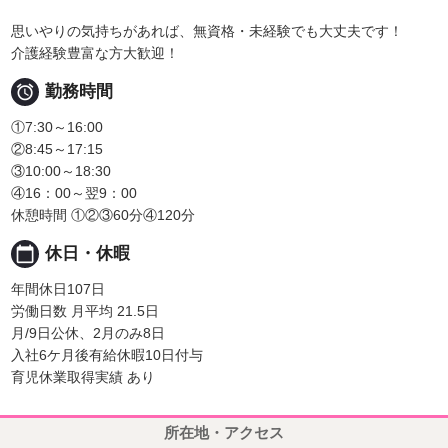
思いやりの気持ちがあれば、無資格・未経験でも大丈夫です！
介護経験豊富な方大歓迎！

勤務時間
①7:30～16:00
②8:45～17:15
③10:00～18:30
④16：00～翌9：00
休憩時間 ①②③60分④120分
calendar_today
休日・休暇
年間休日107日
労働日数 月平均 21.5日
月/9日公休、2月のみ8日
入社6ケ月後有給休暇10日付与
育児休業取得実績 あり
所在地・アクセス