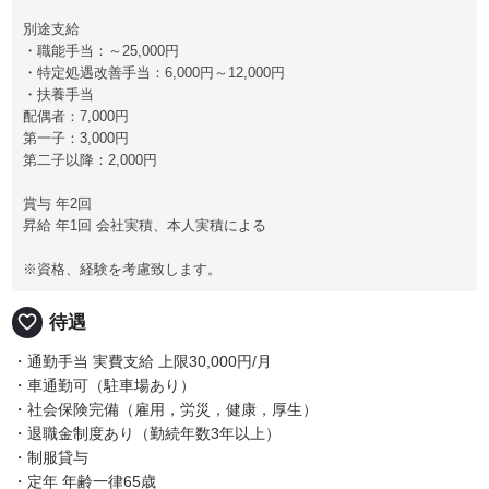
別途支給
・職能手当：～25,000円
・特定処遇改善手当：6,000円～12,000円
・扶養手当
配偶者：7,000円
第一子：3,000円
第二子以降：2,000円
賞与 年2回
昇給 年1回 会社実積、本人実積による
※資格、経験を考慮致します。
favorite_border
待遇
・通勤手当 実費支給 上限30,000円/月
・車通勤可（駐車場あり）
・社会保険完備（雇用，労災，健康，厚生）
・退職金制度あり（勤続年数3年以上）
・制服貸与
・定年 年齢一律65歳