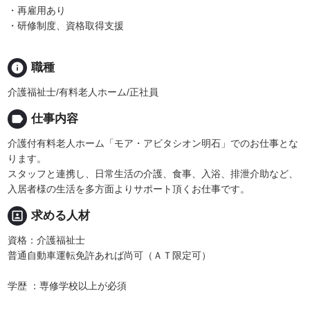
・再雇用あり
・研修制度、資格取得支援
info
職種
介護福祉士/有料老人ホーム/正社員
label
仕事内容
介護付有料老人ホーム「モア・アビタシオン明石」でのお仕事とな
ります。
スタッフと連携し、日常生活の介護、食事、入浴、排泄介助など、
入居者様の生活を多方面よりサポート頂くお仕事です。
portrait
求める人材
資格：介護福祉士
普通自動車運転免許あれば尚可（ＡＴ限定可）
学歴 ：専修学校以上が必須