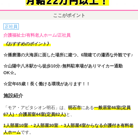
ここがポイント
正社員
介護福祉士/有料老人ホーム/正社員
《おすすめのポイント》
☆播磨灘の大海原に面した場所に建つ、6階建ての瀟洒な外観です♪
☆山陽中八木駅から徒歩10分♪無料駐車場がありマイカー通勤
OK☆。
☆定年65歳！長く働ける環境があります！！
施設紹介
「モア・アビタシオン明石」は、
明石市
にある
一般居室46室(定員
67人)・介護居室44室(定員82人)
と、
1人部屋10室 ・2人部屋30室 ・3人部屋4室からなる介護付き有料老
人ホーム
です。