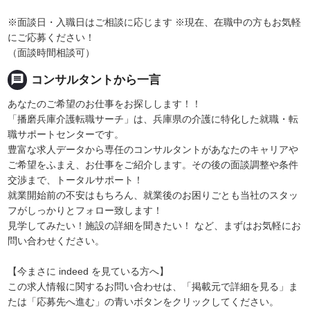
※面談日・入職日はご相談に応じます ※現在、在職中の方もお気軽
にご応募ください！
（面談時間相談可）
message
コンサルタントから一言
あなたのご希望のお仕事をお探しします！！
「播磨兵庫介護転職サーチ」は、兵庫県の介護に特化した就職・転
職サポートセンターです。
豊富な求人データから専任のコンサルタントがあなたのキャリアや
ご希望をふまえ、お仕事をご紹介します。その後の面談調整や条件
交渉まで、トータルサポート！
就業開始前の不安はもちろん、就業後のお困りごとも当社のスタッ
フがしっかりとフォロー致します！
見学してみたい！施設の詳細を聞きたい！ など、まずはお気軽にお
問い合わせください。
【今まさに indeed を見ている方へ】
この求人情報に関するお問い合わせは、「掲載元で詳細を見る」ま
たは「応募先へ進む」の青いボタンをクリックしてください。