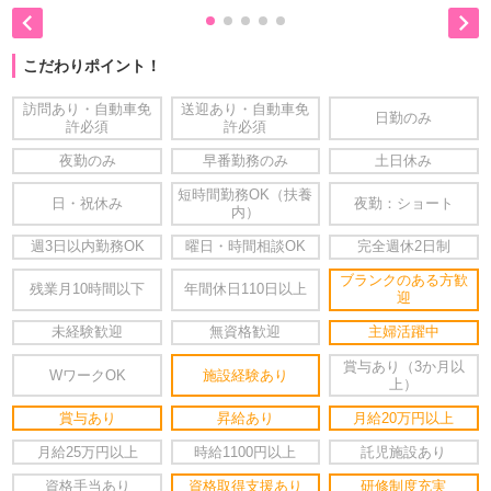


こだわりポイント！
訪問あり・自動車免
送迎あり・自動車免
日勤のみ
許必須
許必須
夜勤のみ
早番勤務のみ
土日休み
短時間勤務OK（扶養
日・祝休み
夜勤：ショート
内）
週3日以内勤務OK
曜日・時間相談OK
完全週休2日制
ブランクのある方歓
残業月10時間以下
年間休日110日以上
迎
未経験歓迎
無資格歓迎
主婦活躍中
賞与あり（3か月以
WワークOK
施設経験あり
上）
賞与あり
昇給あり
月給20万円以上
月給25万円以上
時給1100円以上
託児施設あり
資格手当あり
資格取得支援あり
研修制度充実