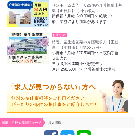
サンホーム太子、サ高住の介護福祉士募
集【正社員】【揖保郡太...
揖保郡 / 月給 240,000円〜 経験、年
齢、学歴により加算があります
おすすめ!
特養、粟生逢花苑の介護職求人【正社
員】【小野市】月給22万円～！
小野市 / 月給 227,500円〜 ＊夜勤手当
５回含む
年収 3,106,000円〜 想定年収
月給 258,500円〜 介護福祉士の場合
播磨・兵庫介護転職サーチ
求人情報