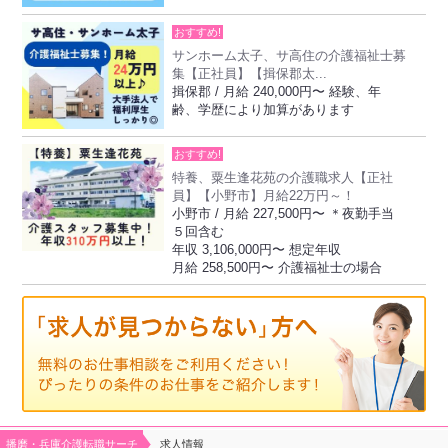
おすすめ!
サンホーム太子、サ高住の介護福祉士募
集【正社員】【揖保郡太...
揖保郡 / 月給 240,000円〜 経験、年
齢、学歴により加算があります
おすすめ!
特養、粟生逢花苑の介護職求人【正社
員】【小野市】月給22万円～！
小野市 / 月給 227,500円〜 ＊夜勤手当
５回含む
年収 3,106,000円〜 想定年収
月給 258,500円〜 介護福祉士の場合
播磨・兵庫介護転職サーチ
求人情報