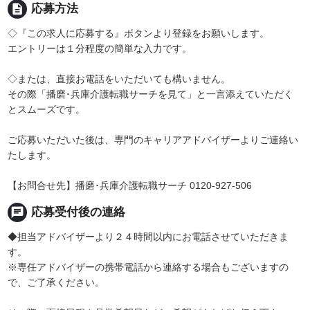
description
応募方法
◇『この求人に応募する』ボタンより登録をお願いします。
エントリーは１分程度の簡単な入力です。
◇または、直接お電話をいただいても構いません。
その際「播磨･兵庫介護転職サーチを見て」と一言添えていただく
とスムーズです。
ご応募いただいた後は、専門のキャリアアドバイザーよりご連絡い
たします。
【お問合せ先】播磨･兵庫介護転職サーチ 0120-927-506
chat
応募受付後の連絡
◆担当アドバイザーより２４時間以内にお電話させていただきま
す。
※専任アドバイザーの携帯電話から連絡する場合もございますの
で、ご了承ください。