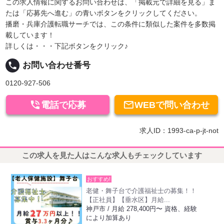
この求人情報に関するお問い合わせは、「掲載元で詳細を見る」ま
たは「応募先へ進む」の青いボタンをクリックしてください。
播磨・兵庫介護転職サーチでは、この条件に類似した案件を多数掲
載しています！
詳しくは・・・下記ボタンをクリック♪
local_phone
お問い合わせ番号
0120-927-506


電話で応募
WEBで問い合わせ
求人ID：1993-ca-p-jt-not
この求人を見た人はこんな求人もチェックしています
おすすめ!
老健・舞子台で介護福祉士の募集！！
【正社員】【垂水区】月給...
神戸市 / 月給 278,400円〜 資格、経験
により加算あり