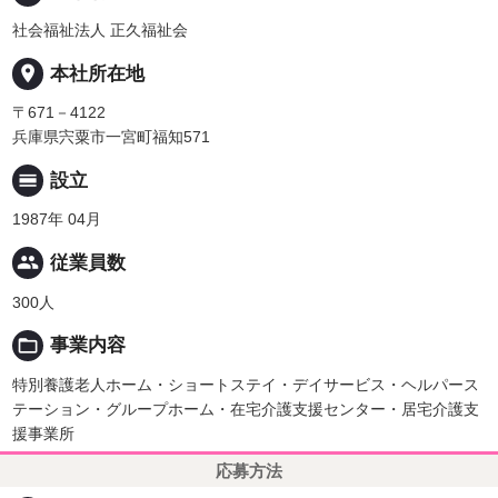
社会福祉法人 正久福祉会
place
本社所在地
〒671－4122
兵庫県宍粟市一宮町福知571
calendar_view_day
設立
1987年 04月
people
従業員数
300人
folder_open
事業内容
特別養護老人ホーム・ショートステイ・デイサービス・ヘルパース
テーション・グループホーム・在宅介護支援センター・居宅介護支
援事業所
応募方法