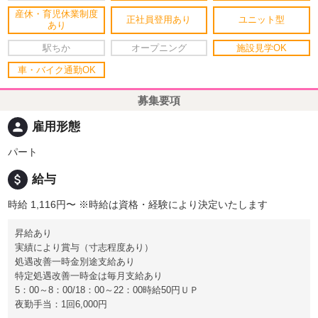
産休・育児休業制度
正社員登用あり
ユニット型
あり
駅ちか
オープニング
施設見学OK
車・バイク通勤OK
募集要項
person
雇用形態
パート
attach_money
給与
時給 1,116円〜
※時給は資格・経験により決定いたします
昇給あり
実績により賞与（寸志程度あり）
処遇改善一時金別途支給あり
特定処遇改善一時金は毎月支給あり
5：00～8：00/18：00～22：00時給50円ＵＰ
夜勤手当：1回6,000円