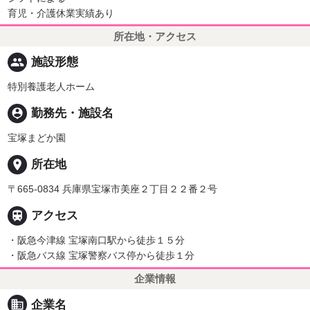
育児・介護休業実績あり
所在地・アクセス
people
施設形態
特別養護老人ホーム
person_pin
勤務先・施設名
宝塚まどか園
place
所在地
〒665-0834 兵庫県宝塚市美座２丁目２２番２号

アクセス
・阪急今津線 宝塚南口駅から徒歩１５分
・阪急バス線 宝塚警察バス停から徒歩１分
企業情報
business
企業名