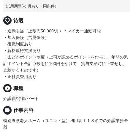
試用期間6ヶ月あり（同条件）
favorite_border
待遇
・通勤手当（上限円50,000/月）＊マイカー通勤可能
・加入保険（労災保険）
・復職制度あり
・資格取得支援あり
・まどかポイント制度（上司が認めるポイントを付与し、年間の累
計ポイント合計点数をに100円をかけて、賞与支給時に上乗せし、
支給するものです）
・正社員登用あり
info
職種
介護職/特養/パート
label
仕事内容
特別養護老人ホーム（ユニット型）利用者１１８名での介護業務全
般