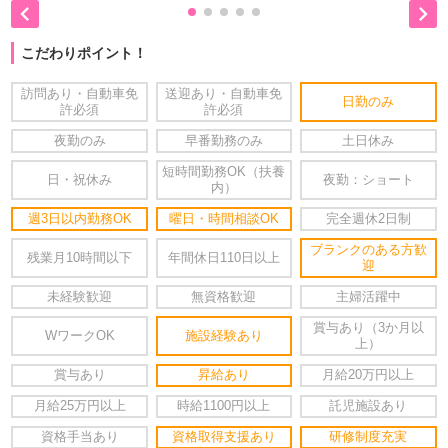


こだわりポイント！
訪問あり・自動車免
送迎あり・自動車免
日勤のみ
許必須
許必須
夜勤のみ
早番勤務のみ
土日休み
短時間勤務OK（扶養
日・祝休み
夜勤：ショート
内）
週3日以内勤務OK
曜日・時間相談OK
完全週休2日制
ブランクのある方歓
残業月10時間以下
年間休日110日以上
迎
未経験歓迎
無資格歓迎
主婦活躍中
賞与あり（3か月以
WワークOK
施設経験あり
上）
賞与あり
昇給あり
月給20万円以上
月給25万円以上
時給1100円以上
託児施設あり
資格手当あり
資格取得支援あり
研修制度充実