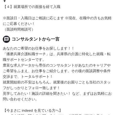
▼
【４】就業場所での面接を経て入職
※面談日・入職日はご相談に応じます ※現在、在職中の方もお気軽
にご応募ください！
（面談時間相談可）
message
コンサルタントから一言
あなたのご希望のお仕事をお探しします！！
「播磨兵庫介護転職サーチ」は、兵庫県の介護に特化した就職・転
職サポートセンターです。
豊富な求人データから専任のコンサルタントがあなたのキャリアや
ご希望をふまえ、お仕事をご紹介します。その後の面談調整や条件
交渉まで、トータルサポート！
就業開始前の不安はもちろん、就業後のお困りごとも当社のスタッ
フがしっかりとフォロー致します！
見学してみたい！施設の詳細を聞きたい！ など、まずはお気軽にお
問い合わせください。
【今まさに indeed を見ている方へ】