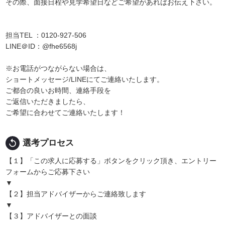
その際、面接日程や見学希望日などご希望があればお伝え下さい。
担当TEL ：0120-927-506
LINE＠ID：@fhe6568j
※お電話がつながらない場合は、
ショートメッセージ/LINEにてご連絡いたします。
ご都合の良いお時間、連絡手段を
ご返信いただきましたら、
ご希望に合わせてご連絡いたします！
replay
選考プロセス
【１】「この求人に応募する」ボタンをクリック頂き、エントリー
フォームからご応募下さい
▼
【２】担当アドバイザーからご連絡致します
▼
【３】アドバイザーとの面談