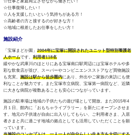
☆仕事と家庭両立させながら働きたい！
☆仕事復帰したい！
☆人を支援したいという気持ちがある方！
☆高齢者の方と接するのが好きな方！
☆地域に根差したお仕事をしたい方！
施設紹介
「宝塚まどか園」
2004年に宝塚に開設されたユニット型特別養護老
人ホーム
です。
利用者118名
緩やかな武庫川のほとりにある宝塚南口駅周辺には宝塚ホテルや多
彩な飲食店が並び、スーパーやコンビニエンスストアなど買物施設
も充実。
施設は駅から徒歩圏内
にあり、外出やご家族の来訪にも便
利なことが魅力です。また宝塚市立病院、宝塚第一病院など、近隣
に大きな病院が複数あることも安心につながっています。
施設の駐車場は地域の子供たちの遊び場として開放。また2015年4
月１日、館内に「おもちゃライブラリー」を新たにオープンさせま
す。地元の子供達が自由に出入りしてもらい、ご利用者さま、入居
者さまと共に過ごす地域の拠点としても活用していただくことを願
っています。
当施設のコンセプトは、一人一人が自分らしい生き方を大切にする