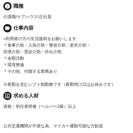
info
職種
介護職/ケアハウス/正社員
label
仕事内容
○利用者の方の生活援助をお願いします
＊食事介助・入浴介助・整容介助・更衣介助・
排泄介助・受診介助・外出介助
＊余暇活動
＊環境整備
＊その他、付随する業務あり
※夜勤を含むシフト制勤務です（夜勤明け日はお休みです）
portrait
求める人材
資格：初任者研修（ヘルパー2級）以上
公共交通機関が不便な為、マイカー通勤可能な方歓迎