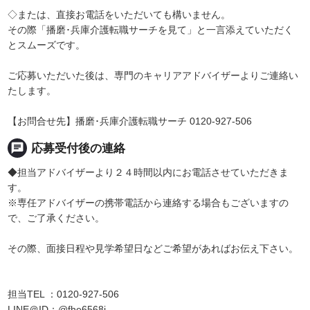
◇または、直接お電話をいただいても構いません。
その際「播磨･兵庫介護転職サーチを見て」と一言添えていただく
とスムーズです。
ご応募いただいた後は、専門のキャリアアドバイザーよりご連絡い
たします。
【お問合せ先】播磨･兵庫介護転職サーチ 0120-927-506
chat
応募受付後の連絡
◆担当アドバイザーより２４時間以内にお電話させていただきま
す。
※専任アドバイザーの携帯電話から連絡する場合もございますの
で、ご了承ください。
その際、面接日程や見学希望日などご希望があればお伝え下さい。
担当TEL ：0120-927-506
LINE＠ID：@fhe6568j