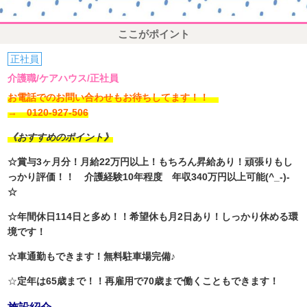
ここがポイント
正社員
介護職/ケアハウス/正社員
お電話でのお問い合わせもお待ちしてます！！
→ 0120-927-506
《おすすめのポイント》
☆賞与3ヶ月分！月給22
万円以上！もちろん昇給あり！頑張りもし
っかり評価！！ 介護経験10年程度 年収340万円以上可能(^_-)-
☆
☆年間休日114日と多め！！希望休も月2日あり！しっかり休める環
境です！
☆車通勤もできます！無料駐車場完備♪
☆
定年は65歳まで！！再雇用で70歳まで働くこともできます！