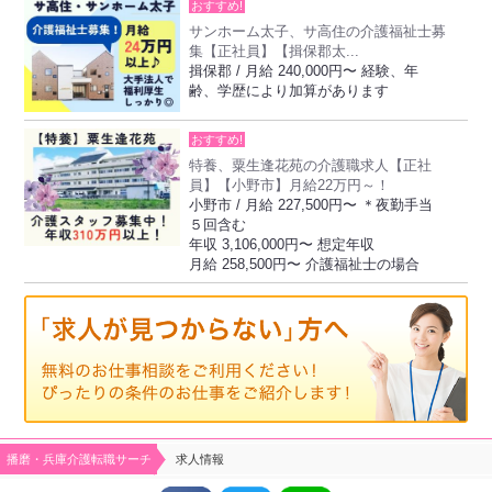
おすすめ!
サンホーム太子、サ高住の介護福祉士募
集【正社員】【揖保郡太...
揖保郡 / 月給 240,000円〜 経験、年
齢、学歴により加算があります
おすすめ!
特養、粟生逢花苑の介護職求人【正社
員】【小野市】月給22万円～！
小野市 / 月給 227,500円〜 ＊夜勤手当
５回含む
年収 3,106,000円〜 想定年収
月給 258,500円〜 介護福祉士の場合
播磨・兵庫介護転職サーチ
求人情報