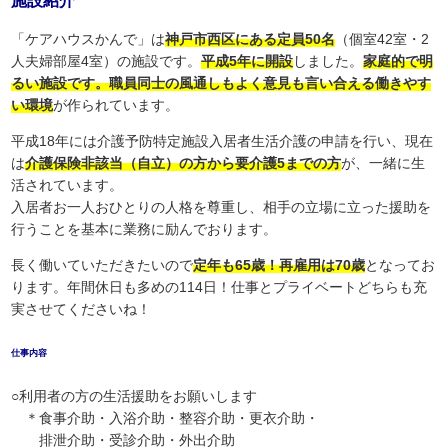
施設紹介
「ケアハウスかんで」は
神戸市西区にある定員50名
（個室42室・2
人夫婦部屋4室）の施設です。
平成5年に開設
しました。
家庭的で明
るい施設です。職員同士の風通しもよく意見も言い合える働きやす
い環境
が作られています。
平成18年には介護予防特定施設入居者生活介護の申請を行い、現在
は
介護保険非該当（自立）の方から要介護5までの方
が、一緒に生
活されています。
入居者お一人おひとりの人格を尊重し、相手の立場に立った援助を
行うことを基本に業務に励んでおります。
長く働いていただきたいので
定年も65歳！再雇用は70歳
となってお
ります。年間休日も多めの114日！仕事とプライベートどちらも充
実させてくださいね！
仕事内容
○利用者の方の生活援助をお願いします
＊食事介助・入浴介助・整容介助・更衣介助・
排泄介助・受診介助・外出介助