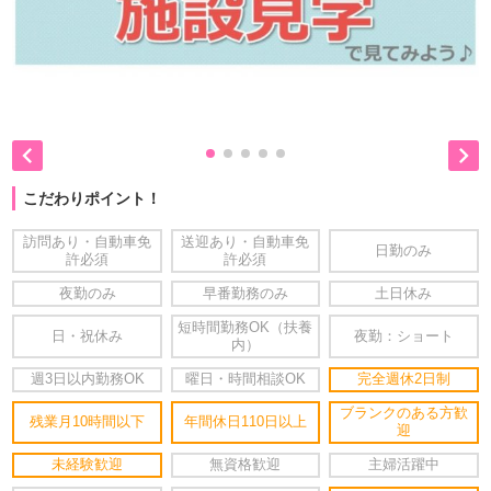


こだわりポイント！
訪問あり・自動車免
送迎あり・自動車免
日勤のみ
許必須
許必須
夜勤のみ
早番勤務のみ
土日休み
短時間勤務OK（扶養
日・祝休み
夜勤：ショート
内）
週3日以内勤務OK
曜日・時間相談OK
完全週休2日制
ブランクのある方歓
残業月10時間以下
年間休日110日以上
迎
未経験歓迎
無資格歓迎
主婦活躍中