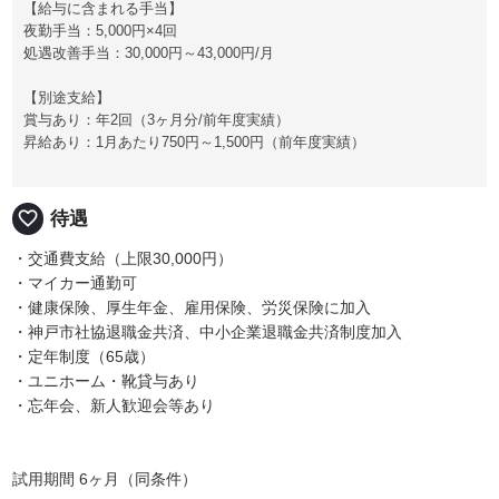
【給与に含まれる手当】
夜勤手当：5,000円×4回
処遇改善手当：30,000円～43,000円/月
【別途支給】
賞与あり：年2回（3ヶ月分/前年度実績）
昇給あり：1月あたり750円～1,500円（前年度実績）
favorite_border
待遇
・交通費支給（上限30,000円）
・マイカー通勤可
・健康保険、厚生年金、雇用保険、労災保険に加入
・神戸市社協退職金共済、中小企業退職金共済制度加入
・定年制度（65歳）
・ユニホーム・靴貸与あり
・忘年会、新人歓迎会等あり
試用期間 6ヶ月（同条件）