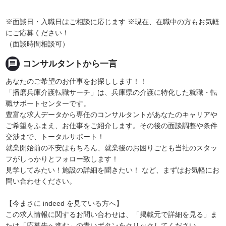
※面談日・入職日はご相談に応じます ※現在、在職中の方もお気軽
にご応募ください！
（面談時間相談可）
message
コンサルタントから一言
あなたのご希望のお仕事をお探しします！！
「播磨兵庫介護転職サーチ」は、兵庫県の介護に特化した就職・転
職サポートセンターです。
豊富な求人データから専任のコンサルタントがあなたのキャリアや
ご希望をふまえ、お仕事をご紹介します。その後の面談調整や条件
交渉まで、トータルサポート！
就業開始前の不安はもちろん、就業後のお困りごとも当社のスタッ
フがしっかりとフォロー致します！
見学してみたい！施設の詳細を聞きたい！ など、まずはお気軽にお
問い合わせください。
【今まさに indeed を見ている方へ】
この求人情報に関するお問い合わせは、「掲載元で詳細を見る」ま
たは「応募先へ進む」の青いボタンをクリックしてください。