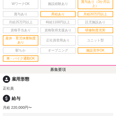
賞与あり（3か月以
WワークOK
施設経験あり
上）
賞与あり
昇給あり
月給20万円以上
月給25万円以上
時給1100円以上
託児施設あり
資格手当あり
資格取得支援あり
研修制度充実
産休・育児休業制度
正社員登用あり
ユニット型
あり
駅ちか
オープニング
施設見学OK
車・バイク通勤OK
募集要項
person
雇用形態
正社員
attach_money
給与
月給 220,000円〜