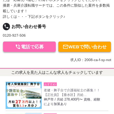
播磨・兵庫介護転職サーチでは、この条件に類似した案件を多数掲
載しています！
詳しくは・・・下記ボタンをクリック♪
local_phone
お問い合わせ番号
0120-927-506


電話で応募
WEBで問い合わせ
求人ID：2008-ca-f-sy-not
この求人を見た人はこんな求人もチェックしています
おすすめ!
老健・舞子台で介護福祉士の募集！！
【正社員】【垂水区】月給...
神戸市 / 月給 278,400円〜 資格、経験
により加算あり