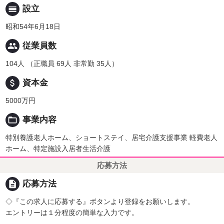
calendar_view_day
設立
昭和54年6月18日
people
従業員数
104人 （正職員 69人 非常勤 35人）
attach_money
資本金
5000万円
folder_open
事業内容
特別養護老人ホーム、ショートステイ、居宅介護支援事業 軽費老人
ホーム、特定施設入居者生活介護
応募方法
description
応募方法
◇『この求人に応募する』ボタンより登録をお願いします。
エントリーは１分程度の簡単な入力です。