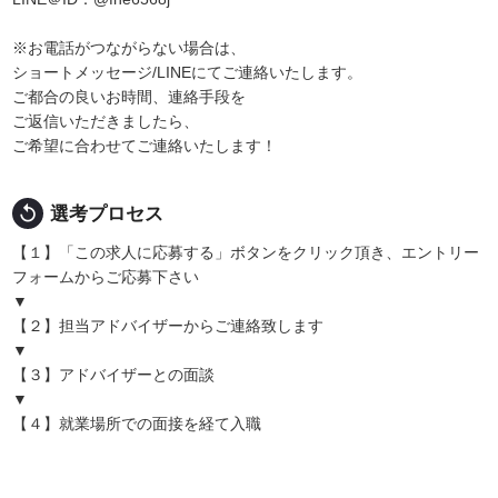
※お電話がつながらない場合は、
ショートメッセージ/LINEにてご連絡いたします。
ご都合の良いお時間、連絡手段を
ご返信いただきましたら、
ご希望に合わせてご連絡いたします！
replay
選考プロセス
【１】「この求人に応募する」ボタンをクリック頂き、エントリー
フォームからご応募下さい
▼
【２】担当アドバイザーからご連絡致します
▼
【３】アドバイザーとの面談
▼
【４】就業場所での面接を経て入職