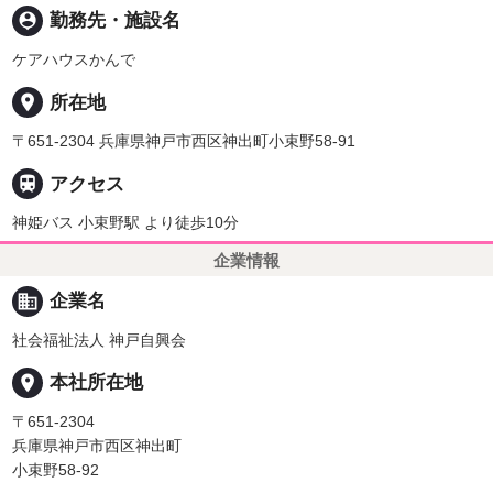
person_pin
勤務先・施設名
ケアハウスかんで
place
所在地
〒651-2304 兵庫県神戸市西区神出町小束野58-91

アクセス
神姫バス 小束野駅 より徒歩10分
企業情報
business
企業名
社会福祉法人 神戸自興会
place
本社所在地
〒651-2304
兵庫県神戸市西区神出町
小束野58-92