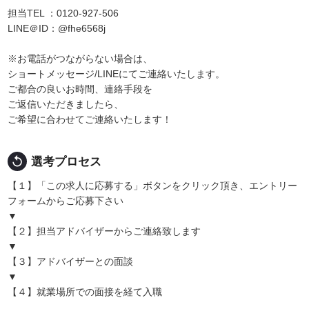
担当TEL ：0120-927-506
LINE＠ID：@fhe6568j
※お電話がつながらない場合は、
ショートメッセージ/LINEにてご連絡いたします。
ご都合の良いお時間、連絡手段を
ご返信いただきましたら、
ご希望に合わせてご連絡いたします！
replay
選考プロセス
【１】「この求人に応募する」ボタンをクリック頂き、エントリー
フォームからご応募下さい
▼
【２】担当アドバイザーからご連絡致します
▼
【３】アドバイザーとの面談
▼
【４】就業場所での面接を経て入職