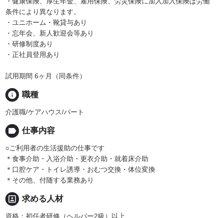
・健康保険、厚生年金、雇用保険、労災保険に加入加入保険は労働
条件により異なります。
・ユニホーム・靴貸与あり
・忘年会、新人歓迎会等あり
・研修制度あり
・正社員登用あり
試用期間 6ヶ月（同条件）
info
職種
介護職/ケアハウス/パート
label
仕事内容
○ご利用者の生活援助の仕事です
＊食事介助・入浴介助・更衣介助・就着床介助
＊口腔ケア・トイレ誘導・おむつ交換・体位変換
＊その他、付随する業務あり
portrait
求める人材
資格：初任者研修（ヘルパー2級）以上