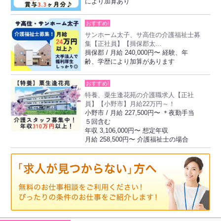
により加算あり
おすすめ!
サンホーム太子、サ高住の介護福祉士募
集【正社員】【揖保郡太...
揖保郡 / 月給 240,000円〜 経験、年
齢、学歴により加算があります
おすすめ!
特養、粟生逢花苑の介護職求人【正社
員】【小野市】月給22万円～！
小野市 / 月給 227,500円〜 ＊夜勤手当
５回含む
年収 3,106,000円〜 想定年収
月給 258,500円〜 介護福祉士の場合