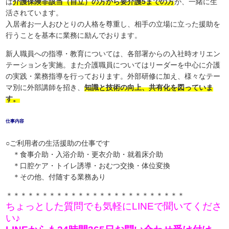
は
介護保険非該当（自立）の方から要介護5までの方
が、一緒に生
活されています。
入居者お一人おひとりの人格を尊重し、相手の立場に立った援助を
行うことを基本に業務に励んでおります。
新人職員への指導・教育については、各部署からの入社時オリエン
テーションを実施。また介護職員についてはリーダーを中心に介護
の実践・業務指導を行っております。外部研修に加え、様々なテー
マ別に外部講師を招き、
知識と技術の向上、共有化を図っていま
す。
仕事内容
○ご利用者の生活援助の仕事です
＊食事介助・入浴介助・更衣介助・就着床介助
＊口腔ケア・トイレ誘導・おむつ交換・体位変換
＊その他、付随する業務あり
＊＊＊＊＊＊＊＊＊＊＊＊＊＊＊＊＊＊＊＊＊＊＊＊＊
ちょっとした質問でも気軽にLINEで聞いてくださ
い♪