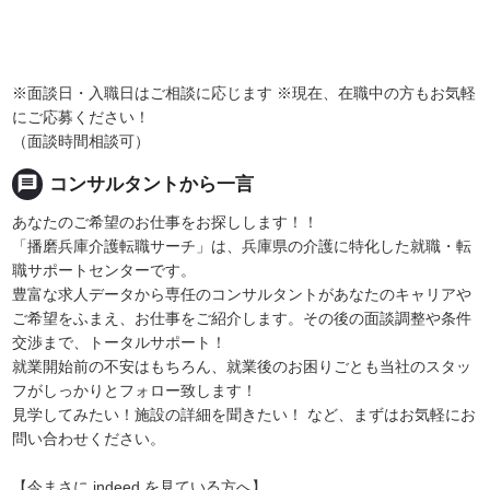
※面談日・入職日はご相談に応じます ※現在、在職中の方もお気軽
にご応募ください！
（面談時間相談可）
message
コンサルタントから一言
あなたのご希望のお仕事をお探しします！！
「播磨兵庫介護転職サーチ」は、兵庫県の介護に特化した就職・転
職サポートセンターです。
豊富な求人データから専任のコンサルタントがあなたのキャリアや
ご希望をふまえ、お仕事をご紹介します。その後の面談調整や条件
交渉まで、トータルサポート！
就業開始前の不安はもちろん、就業後のお困りごとも当社のスタッ
フがしっかりとフォロー致します！
見学してみたい！施設の詳細を聞きたい！ など、まずはお気軽にお
問い合わせください。
【今まさに indeed を見ている方へ】