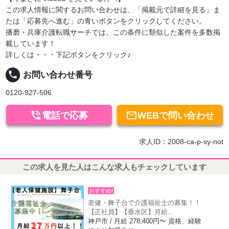
この求人情報に関するお問い合わせは、「掲載元で詳細を見る」ま
たは「応募先へ進む」の青いボタンをクリックしてください。
播磨・兵庫介護転職サーチでは、この条件に類似した案件を多数掲
載しています！
詳しくは・・・下記ボタンをクリック♪
local_phone
お問い合わせ番号
0120-927-506


電話で応募
WEBで問い合わせ
求人ID：2008-ca-p-sy-not
この求人を見た人はこんな求人もチェックしています
おすすめ!
老健・舞子台で介護福祉士の募集！！
【正社員】【垂水区】月給...
神戸市 / 月給 278,400円〜 資格、経験