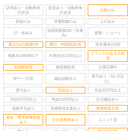
訪問あり・自動車免
送迎あり・自動車免
日勤のみ
許必須
許必須
夜勤のみ
早番勤務のみ
土日休み
短時間勤務OK（扶養
日・祝休み
夜勤：ショート
内）
週3日以内勤務OK
曜日・時間相談OK
完全週休2日制
ブランクのある方歓
残業月10時間以下
年間休日110日以上
迎
未経験歓迎
無資格歓迎
主婦活躍中
賞与あり（3か月以
WワークOK
施設経験あり
上）
賞与あり
昇給あり
月給20万円以上
月給25万円以上
時給1100円以上
託児施設あり
資格手当あり
資格取得支援あり
研修制度充実
産休・育児休業制度
正社員登用あり
ユニット型
あり