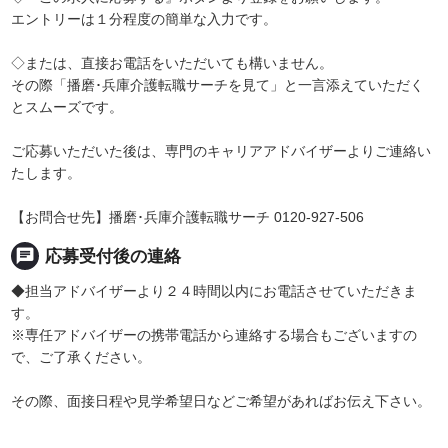
エントリーは１分程度の簡単な入力です。
◇または、直接お電話をいただいても構いません。
その際「播磨･兵庫介護転職サーチを見て」と一言添えていただく
とスムーズです。
ご応募いただいた後は、専門のキャリアアドバイザーよりご連絡い
たします。
【お問合せ先】播磨･兵庫介護転職サーチ 0120-927-506
chat
応募受付後の連絡
◆担当アドバイザーより２４時間以内にお電話させていただきま
す。
※専任アドバイザーの携帯電話から連絡する場合もございますの
で、ご了承ください。
その際、面接日程や見学希望日などご希望があればお伝え下さい。