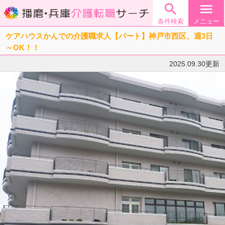

menu
条件検索
メニュー
ケアハウスかんでの介護職求人【パート】神戸市西区、週3日
～OK！！
2025.09.30更新