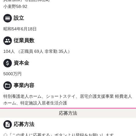
小束野58-92
calendar_view_day
設立
昭和54年6月18日
people
従業員数
104人 （正職員 69人 非常勤 35人）
attach_money
資本金
5000万円
folder_open
事業内容
特別養護老人ホーム、ショートステイ、居宅介護支援事業 軽費老人
ホーム、特定施設入居者生活介護
応募方法
description
応募方法
◇『この求人に応募する』ボタンより登録をお願いします。