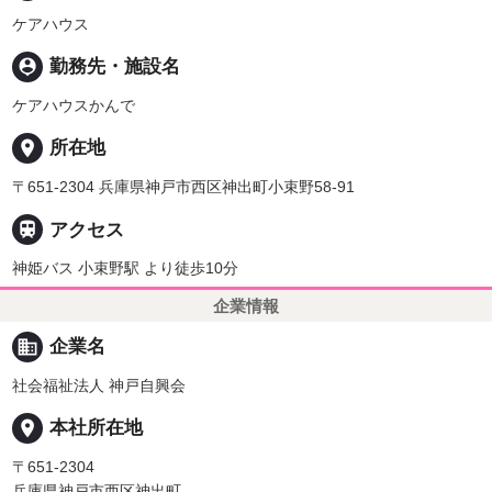
ケアハウス
person_pin
勤務先・施設名
ケアハウスかんで
place
所在地
〒651-2304 兵庫県神戸市西区神出町小束野58-91

アクセス
神姫バス 小束野駅 より徒歩10分
企業情報
business
企業名
社会福祉法人 神戸自興会
place
本社所在地
〒651-2304
兵庫県神戸市西区神出町