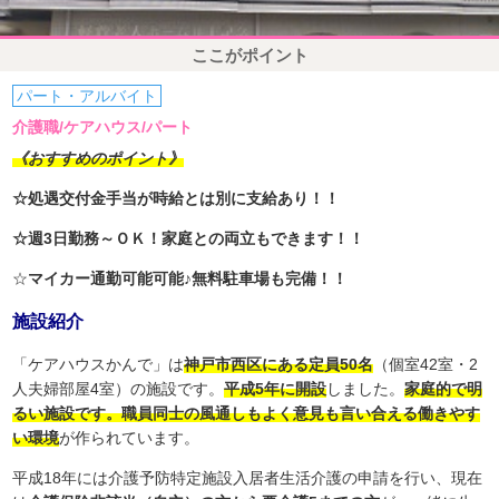
ここがポイント
パート・アルバイト
介護職/ケアハウス/パート
《おすすめのポイント》
☆処遇交付金手当が時給とは別に支給あり！！
☆週3日勤務～ＯＫ！家庭との両立もできます！！
☆
マイカー通勤可能可能♪無料駐車場も完備！！
施設紹介
「ケアハウスかんで」は
神戸市西区にある定員50名
（個室42室・2
人夫婦部屋4室）の施設です。
平成5年に開設
しました。
家庭的で明
るい施設です。職員同士の風通しもよく意見も言い合える働きやす
い環境
が作られています。
平成18年には介護予防特定施設入居者生活介護の申請を行い、現在