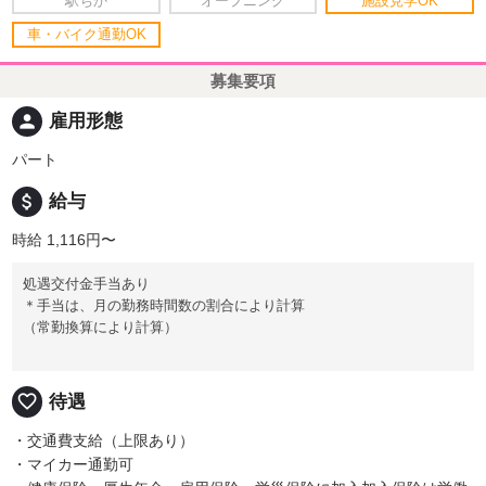
駅ちか
オープニング
施設見学OK
車・バイク通勤OK
募集要項
person
雇用形態
パート
attach_money
給与
時給 1,116円〜
処遇交付金手当あり
＊手当は、月の勤務時間数の割合により計算
（常勤換算により計算）
favorite_border
待遇
・交通費支給（上限あり）
・マイカー通勤可