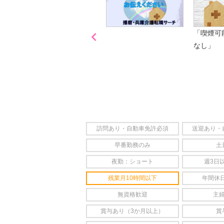

「喫煙可
なし」
訪問あり・自動車免許必須
送迎あり・
早番勤務のみ
土
夜勤：ショート
週3日
残業月10時間以下
年間休日
無資格歓迎
主
賞与あり（3か月以上）
賞