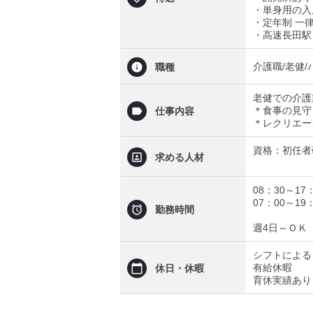
・単身用の入
・定年制 一律
・高速長田駅
介護職/老健/
職種
老健での介護
＊食事の見守
仕事内容
＊レクリエー
資格：初任者
求める人材
08：30～17
07：00～1
勤務時間
週4日～ＯＫ
シフトによる
有給休暇
休日・休暇
育休実績あり