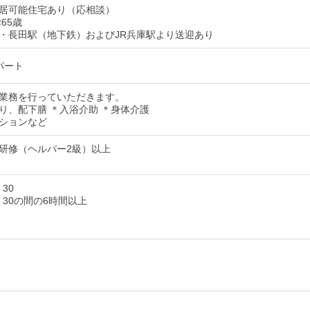
居可能住宅あり（応相談）
65歳
・長田駅（地下鉄）およびJR兵庫駅より送迎あり
パート
業務を行っていただきます。
り、配下膳 ＊入浴介助 ＊身体介護
ションなど
研修（ヘルパー2級）以上
：30
9：30の間の6時間以上