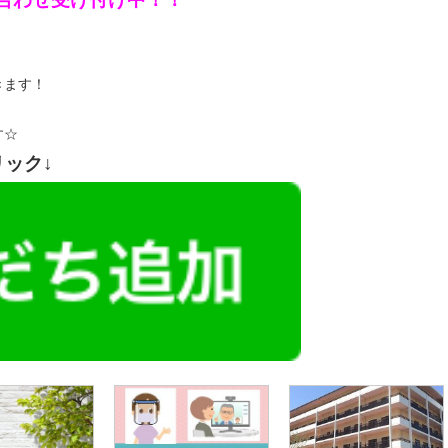
きます！
す☆
リック↓