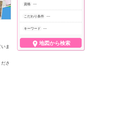
---
資格
---
こだわり条件
---
キーワード

地図から検索
ていま
くださ