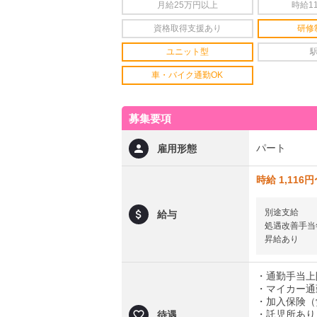
月給25万円以上
時給1
資格取得支援あり
研修
ユニット型
車・バイク通勤OK
募集要項
パート
雇用形態
時給 1,116
別途支給
給与
処遇改善手当
昇給あり
・通勤手当上限
・マイカー通
・加入保険（
・託児所あり
待遇