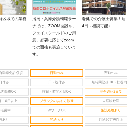
能区域での業務
播磨・兵庫介護転職サー
老健での介護士募集！週
チでは、ZOOM面談や、
4日～相談可能♪
フェイスシールドのご用
意、必要に応じてzoom
での面接も実施していま
す。
自動車免許必須
日勤のみ
夜勤のみ
日休み
日・祝休み
短時間勤務OK（扶養
以内勤務OK
曜日・時間相談OK
完全週休2日制
110日以上
ブランクのある方歓迎
未経験歓迎
婦活躍中
WワークOK
施設経験あり
与あり
昇給あり
月給20万円以上