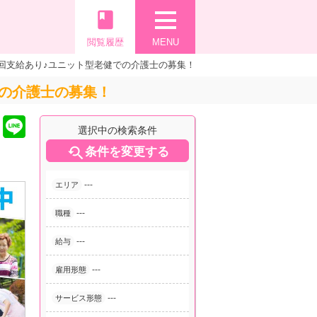
book
閲覧履歴
MENU
回支給あり♪ユニット型老健での介護士の募集！
での介護士の募集！
選択中の検索条件

条件を変更する
---
エリア
---
職種
---
給与
---
雇用形態
---
サービス形態