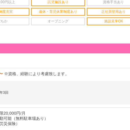
100円以上
託児施設あり
資格手当あり
制度充実
産休・育児休業制度あり
正社員登用あり
駅ちか
オープニング
施設見学OK
円〜
※資格、経験により考慮致します。
年3回
20,000円/月
勤可能（無料駐車場あり）
労災保険）