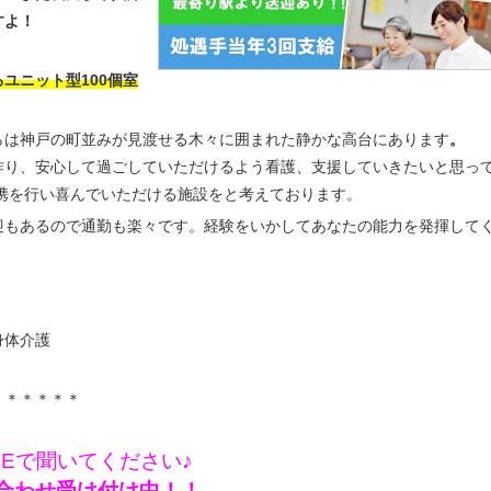
すよ！
ユニット型100個室
らは神戸の町並みが見渡せる木々に囲まれた静かな高台にあります
。
作り、安心して過ごしていただけるよう看護、支援していきたいと思っ
携を行い喜んでいただける施設をと考えております。
迎もあるので通勤も楽々です。経験をいかしてあなたの能力を発揮して
＊身体介護
＊＊＊＊＊＊
NEで聞いてください♪
問い合わせ受け付け中！！