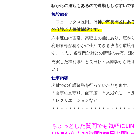
駅からの送迎もあるので通勤もしやすいで
施設紹介
「フェニックス長田」は
神戸市長田区にある
の介護老人保健施設です。
六甲連山の西部、高取山の麓にあり、窓か
利用者様が穏やかに生活できる快適な環境
す。 また、各専門分野との情報の共有、連
充実した福利厚生と長田駅・兵庫駅から送
い！
仕事内容
老健での介護業務を行っていただきます。
＊食事の見守り、配下膳 ＊入浴介助 
＊レクリエーションなど
＊＊＊＊＊＊＊＊＊＊＊＊＊＊＊＊＊＊＊
ちょっとした質問でも気軽にLI
LINEからも24時間365日お