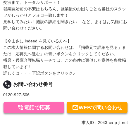
交渉まで、トータルサポート！
就業開始前の不安はもちろん、就業後のお困りごとも当社のスタッ
フがしっかりとフォロー致します！
見学してみたい！施設の詳細を聞きたい！ など、まずはお気軽にお
問い合わせください。
【今まさに indeed を見ている方へ】
この求人情報に関するお問い合わせは、「掲載元で詳細を見る」ま
たは「応募先へ進む」の青いボタンをクリックしてください。
播磨・兵庫介護転職サーチでは、この条件に類似した案件を多数掲
載しています！
詳しくは・・・下記ボタンをクリック♪
local_phone
お問い合わせ番号
0120-927-506


電話で応募
WEBで問い合わせ
求人ID：2043-ca-p-jt-not