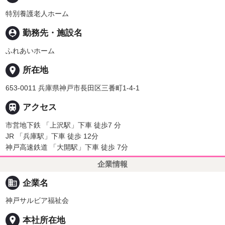
特別養護老人ホーム
person_pin
勤務先・施設名
ふれあいホーム
place
所在地
653-0011 兵庫県神戸市長田区三番町1-4-1

アクセス
市営地下鉄 「上沢駅」下車 徒歩7 分
JR 「兵庫駅」下車 徒歩 12分
神戸高速鉄道 「大開駅」下車 徒歩 7分
企業情報
business
企業名
神戸サルビア福祉会
place
本社所在地