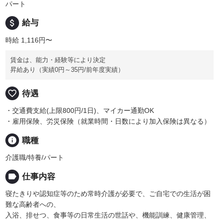
パート
attach_money
給与
時給 1,116円〜
賃金は、能力・経験等により決定
昇給あり（実績0円～35円/前年度実績）
favorite_border
待遇
・交通費支給(上限800円/1日)、マイカー通勤OK
・雇用保険、労災保険（就業時間・日数により加入保険は異なる）
info
職種
介護職/特養/パート
label
仕事内容
寝たきりや認知症等のため常時介護が必要で、ご自宅での生活が困
難な高齢者への、
入浴、排せつ、食事等の日常生活の世話や、機能訓練、健康管理、