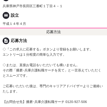
兵庫県神戸市長田区三番町１丁目４－１
calendar_view_day
設立
平成１４年４月
応募方法
description
応募方法
◇『この求人に応募する』ボタンより登録をお願いします。
エントリーは１分程度の簡単な入力です。
◇または、直接お電話をいただいても構いません。
その際「播磨･兵庫介護転職サーチを見て」と一言添えていただく
とスムーズです。
ご応募いただいた後は、専門のキャリアアドバイザーよりご連絡い
たします。
【お問合せ先】播磨･兵庫介護転職サーチ 0120-927-506