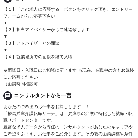
【１】「この求人に応募する」ボタンをクリック頂き、エントリー
フォームからご応募下さい
▼
【２】担当アドバイザーからご連絡致します
▼
【３】アドバイザーとの面談
▼
【４】就業場所での面接を経て入職
※面談日・入職日はご相談に応じます ※現在、在職中の方もお気軽
にご応募ください！
（面談時間相談可）
message
コンサルタントから一言
あなたのご希望のお仕事をお探しします！！
「播磨兵庫介護転職サーチ」は、兵庫県の介護に特化した就職・転
職サポートセンターです。
豊富な求人データから専任のコンサルタントがあなたのキャリアや
ご希望をふまえ、お仕事をご紹介します。その後の面談調整や条件