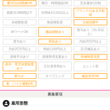
週3日以内勤務OK
曜日・時間相談OK
完全週休2日制
ブランクのある方歓
残業月10時間以下
年間休日110日以上
迎
未経験歓迎
無資格歓迎
主婦活躍中
賞与あり（3か月以
WワークOK
施設経験あり
上）
賞与あり
昇給あり
月給20万円以上
月給25万円以上
時給1100円以上
託児施設あり
資格手当あり
資格取得支援あり
研修制度充実
産休・育児休業制度
正社員登用あり
ユニット型
あり
駅ちか
オープニング
施設見学OK
車・バイク通勤OK
募集要項
person
雇用形態