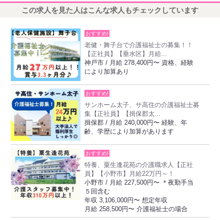
この求人を見た人はこんな求人もチェックしています
おすすめ!
老健・舞子台で介護福祉士の募集！！
【正社員】【垂水区】月給...
神戸市 / 月給 278,400円〜 資格、経験
により加算あり
おすすめ!
サンホーム太子、サ高住の介護福祉士募
集【正社員】【揖保郡太...
揖保郡 / 月給 240,000円〜 経験、年
齢、学歴により加算があります
おすすめ!
特養、粟生逢花苑の介護職求人【正社
員】【小野市】月給22万円～！
小野市 / 月給 227,500円〜 ＊夜勤手当
５回含む
年収 3,106,000円〜 想定年収
月給 258,500円〜 介護福祉士の場合