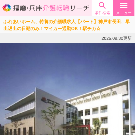

menu
条件検索
メニュー
ふれあいホーム、特養の介護職求人【パート】神戸市長田、早
出遅出の日勤のみ！マイカー通勤OK！駅チカ☆
2025.09.30更新