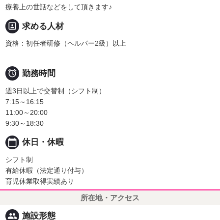
療養上の世話などをして頂きます♪
portrait
求める人材
資格：初任者研修（ヘルパー2級）以上

勤務時間
週3日以上で交替制（シフト制）
7:15～16:15
11:00～20:00
9:30～18:30
calendar_today
休日・休暇
シフト制
有給休暇（法定通り付与）
育児休業取得実績あり
所在地・アクセス
people
施設形態