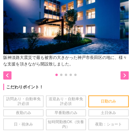
阪神淡路大震災で最も被害の大きかった神戸市長田区の地に、様々
な支援を頂きながら開設致しました。


こだわりポイント！
訪問あり・自動車免
送迎あり・自動車免
日勤のみ
許必須
許必須
夜勤のみ
早番勤務のみ
土日休み
短時間勤務OK（扶養
日・祝休み
夜勤：ショート
内）