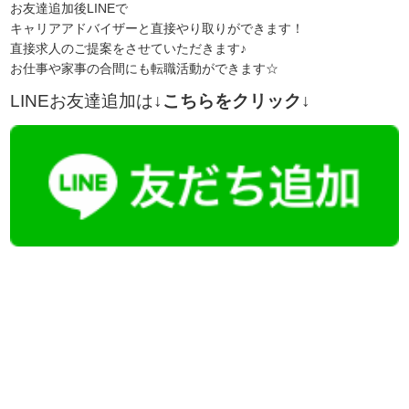
お友達追加後LINEで
キャリアアドバイザーと直接やり取りができます！
直接求人のご提案をさせていただきます♪
お仕事や家事の合間にも転職活動ができます☆
LINEお友達追加は
↓こちらをクリック↓
【今まさに indeed を見ている方へ】
掲載元であれば、非公開求人もお知らせできプレミアム求人も多数！
播磨・兵庫介護転職サーチでは、この条件に類似した案件を多数掲載し
ています！
詳しくは・・・青いボタンをクリック♪
※「応募先へ進む」の青いボタンをクリックしても応募とはなりません
ので、