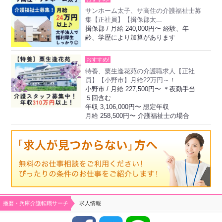
サンホーム太子、サ高住の介護福祉士募
集【正社員】【揖保郡太...
揖保郡 / 月給 240,000円〜 経験、年
齢、学歴により加算があります
おすすめ!
特養、粟生逢花苑の介護職求人【正社
員】【小野市】月給22万円～！
小野市 / 月給 227,500円〜 ＊夜勤手当
５回含む
年収 3,106,000円〜 想定年収
月給 258,500円〜 介護福祉士の場合
播磨・兵庫介護転職サーチ
求人情報