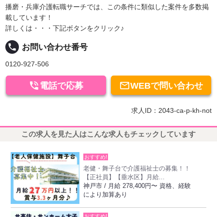
播磨・兵庫介護転職サーチでは、この条件に類似した案件を多数掲
載しています！
詳しくは・・・下記ボタンをクリック♪
local_phone
お問い合わせ番号
0120-927-506


電話で応募
WEBで問い合わせ
求人ID：2043-ca-p-kh-not
この求人を見た人はこんな求人もチェックしています
おすすめ!
老健・舞子台で介護福祉士の募集！！
【正社員】【垂水区】月給...
神戸市 / 月給 278,400円〜 資格、経験
により加算あり
おすすめ!