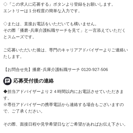
◇『この求人に応募する』ボタンより登録をお願いします。
エントリーは１分程度の簡単な入力です。
◇または、直接お電話をいただいても構いません。
その際「播磨･兵庫介護転職サーチを見て」と一言添えていただく
とスムーズです。
ご応募いただいた後は、専門のキャリアアドバイザーよりご連絡い
たします。
【お問合せ先】播磨･兵庫介護転職サーチ 0120-927-506
chat
応募受付後の連絡
◆担当アドバイザーより２４時間以内にお電話させていただきま
す。
※専任アドバイザーの携帯電話から連絡する場合もございますの
で、ご了承ください。
その際、面接日程や見学希望日などご希望があればお伝え下さい。