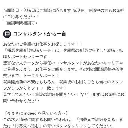
※面談日・入職日はご相談に応じます ※現在、在職中の方もお気軽
にご応募ください！
（面談時間相談可）
message
コンサルタントから一言
あなたのご希望のお仕事をお探しします！！
「播磨兵庫介護転職サーチ」は、兵庫県の介護に特化した就職・転
職サポートセンターです。
豊富な求人データから専任のコンサルタントがあなたのキャリアや
ご希望をふまえ、お仕事をご紹介します。その後の面談調整や条件
交渉まで、トータルサポート！
就業開始前の不安はもちろん、就業後のお困りごとも当社のスタッ
フがしっかりとフォロー致します！
見学してみたい！施設の詳細を聞きたい！ など、まずはお気軽にお
問い合わせください。
【今まさに indeed を見ている方へ】
この求人情報に関するお問い合わせは、「掲載元で詳細を見る」ま
たは「応募先へ進む」の青いボタンをクリックしてください。