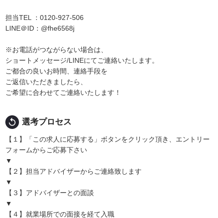
担当TEL ：0120-927-506
LINE＠ID：@fhe6568j
※お電話がつながらない場合は、
ショートメッセージ/LINEにてご連絡いたします。
ご都合の良いお時間、連絡手段を
ご返信いただきましたら、
ご希望に合わせてご連絡いたします！
replay
選考プロセス
【１】「この求人に応募する」ボタンをクリック頂き、エントリー
フォームからご応募下さい
▼
【２】担当アドバイザーからご連絡致します
▼
【３】アドバイザーとの面談
▼
【４】就業場所での面接を経て入職