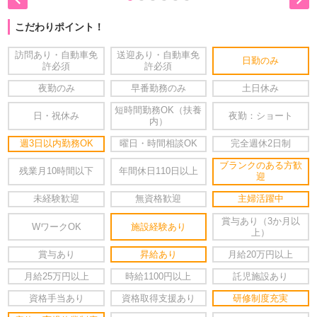
こだわりポイント！
訪問あり・自動車免
送迎あり・自動車免
日勤のみ
許必須
許必須
夜勤のみ
早番勤務のみ
土日休み
短時間勤務OK（扶養
日・祝休み
夜勤：ショート
内）
週3日以内勤務OK
曜日・時間相談OK
完全週休2日制
ブランクのある方歓
残業月10時間以下
年間休日110日以上
迎
未経験歓迎
無資格歓迎
主婦活躍中
賞与あり（3か月以
WワークOK
施設経験あり
上）
賞与あり
昇給あり
月給20万円以上
月給25万円以上
時給1100円以上
託児施設あり
資格手当あり
資格取得支援あり
研修制度充実