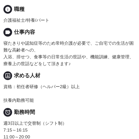
info
職種
介護福祉士/特養/パート
label
仕事内容
寝たきりや認知症等のため常時介護が必要で、ご自宅での生活が困
難な高齢者への、
入浴、排せつ、食事等の日常生活の世話や、機能訓練、健康管理、
療養上の世話などをして頂きます♪
portrait
求める人材
資格：初任者研修（ヘルパー2級）以上
扶養内勤務可能

勤務時間
週3日以上で交替制（シフト制）
7:15～16:15
11:00～20:00