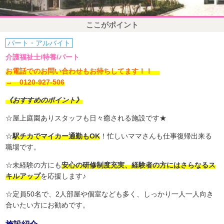
ここがポイント
パート・アルバイト
介護福祉士/特養/パート
お電話でのお問い合わせもお待ちしてます！！
→ 0120-927-506
《おすすめのポイント》
☆屋上庭園ありスタッフも日々癒される施設です★
☆
駅チカでマイカー通勤もOK
！忙しいママさんも仕事復帰出来る
職場です。
☆未経験の方にも
安心の研修制度充実、経験者の方にはさらなるス
キルアップ
を応援します♪
☆定員50名で、2人部屋や個室なども多く、しっかり一人一人向き
合いたい方にお勧めです。