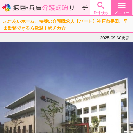

menu
条件検索
メニュー
ふれあいホーム、特養の介護職求人【パート】神戸市長田、早
出勤務できる方歓迎！駅チカ☆
2025.09.30更新