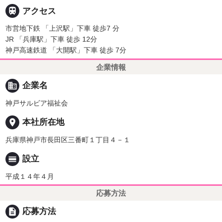

アクセス
市営地下鉄 「上沢駅」下車 徒歩7 分
JR 「兵庫駅」下車 徒歩 12分
神戸高速鉄道 「大開駅」下車 徒歩 7分
企業情報
business
企業名
神戸サルビア福祉会
place
本社所在地
兵庫県神戸市長田区三番町１丁目４－１
calendar_view_day
設立
平成１４年４月
応募方法
description
応募方法