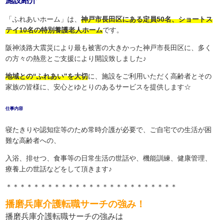
施設紹介
「ふれあいホーム」は、
神戸市長田区にある定員50名、ショートス
テイ10名の特別養護老人ホーム
です。
阪神淡路大震災により最も被害の大きかった神戸市長田区に、多く
の方々の熱意とご支援により開設致しました♪
地域との“ふれあい”を大切
に、施設をご利用いただく高齢者とその
家族の皆様に、安心とゆとりのあるサービスを提供します☆
仕事内容
寝たきりや認知症等のため常時介護が必要で、ご自宅での生活が困
難な高齢者への、
入浴、排せつ、食事等の日常生活の世話や、機能訓練、健康管理、
療養上の世話などをして頂きます♪
＊＊＊＊＊＊＊＊＊＊＊＊＊＊＊＊＊＊＊＊＊＊＊＊＊
播磨兵庫介護転職サーチの強み！
播磨兵庫介護転職サーチの強みは