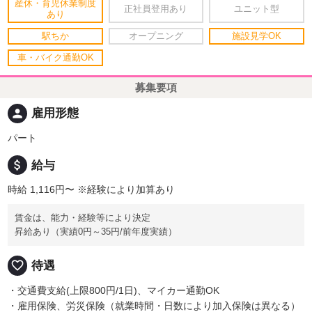
産休・育児休業制度
正社員登用あり
ユニット型
あり
駅ちか
オープニング
施設見学OK
車・バイク通勤OK
募集要項
person
雇用形態
パート
attach_money
給与
時給 1,116円〜
※経験により加算あり
賃金は、能力・経験等により決定
昇給あり（実績0円～35円/前年度実績）
favorite_border
待遇
・交通費支給(上限800円/1日)、マイカー通勤OK
・雇用保険、労災保険（就業時間・日数により加入保険は異なる）