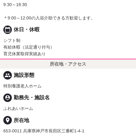
9:30～18:30
＊9:00～12:00の入浴介助できる方歓迎します。
calendar_today
休日・休暇
シフト制
有給休暇（法定通り付与）
育児休業取得実績あり
所在地・アクセス
people
施設形態
特別養護老人ホーム
person_pin
勤務先・施設名
ふれあいホーム
place
所在地
653-0011 兵庫県神戸市長田区三番町1-4-1