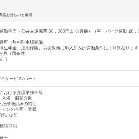
資格お持ちの方優遇
勤手当（公共交通機関 30，000円まで/月額）（車・バイク通勤 20，0
）
勤可（無料駐車場完備）
厚生年金、雇用保険、労災保険に加入加入は労働条件により異なります
3ヶ月（同条件）
あり
デイサービス/パート
における介護業務全般
・入浴・服薬介助
った機能訓練の補助
ションの企画・実践
介助 など
相談可能
祉士