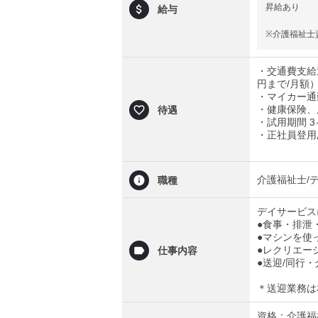
昇給あり
給与
※介護福祉士
・交通費支給通
円まで/月額
・マイカー通
・健康保険、
待遇
・試用期間 
・正社員登用
介護福祉士/
職種
デイサービス
●食事・排泄
●マシンを使
●レクリエー
仕事内容
●送迎/同行・
＊送迎業務は
資格：介護福