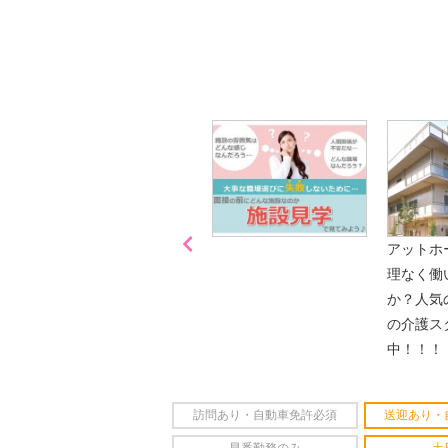
播磨・兵庫介護転職サーチでは、この条件に類
詳しくは・・・青いボタンをクリック♪
※「応募先へ進む」の青いボタンをクリックし
是非、掲載元をご覧ください。

「喫煙可能区域での業務
アットホ
なし」
理なく働
か？人気
の介護ス
中！！！
訪問あり・自動車免許必須
送迎あり・