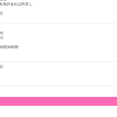
転免許あれば尚良し
方
30
15
時間30時間
日