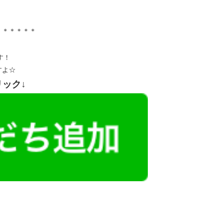
＊＊＊＊＊＊
す！
すよ☆
リック↓
レミアム求人も多数！