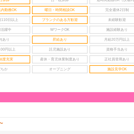
日休み
日・祝休み
短時間勤務OK（扶養
以内勤務OK
曜日・時間相談OK
完全週休2日制
110日以上
ブランクのある方歓迎
未経験歓迎
婦活躍中
WワークOK
施設経験あり
与あり
昇給あり
月給20万円以上
100円以上
託児施設あり
資格手当あり
制度充実
産休・育児休業制度あり
正社員登用あり
駅ちか
オープニング
施設見学OK
円〜