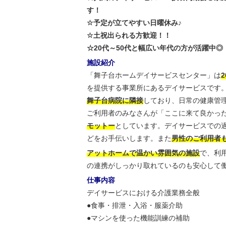
す！
☆予定が立てやすい日曜休み♪
☆土祝出られる方歓迎！！
☆20代～50代と幅広い年代の方が活躍中◎
施設紹介
「舞子台ホームデイサービスセンター」は
を提供する事業所にあるデイサービスです
舞子台病院に隣接
しており、日常の健康管
ご利用者のみなさんが「ここに来て良かっ
モットー
としています。デイサービスでの
どをお手伝いします。また
男性のご利用者
アットホームで温かい雰囲気の施設
で、利
の連携がしっかり取れているのも安心して
仕事内容
デイサービスにおける介護業務全般
●食事・排泄・入浴・服薬介助
●マシンを使った機能訓練の補助