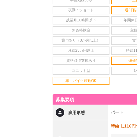
早番勤務のみ
土
夜勤：ショート
週3日
残業月10時間以下
年間休日
無資格歓迎
主
賞与あり（3か月以上）
賞
月給25万円以上
時給1
資格取得支援あり
研修
ユニット型
車・バイク通勤OK
募集要項
パート
雇用形態
時給 1,116