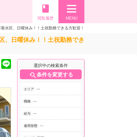
book
閲覧履歴
MENU
市垂水区、日曜休み！！土祝勤務できる方歓迎！
区、日曜休み！！土祝勤務でき
選択中の検索条件

条件を変更する
---
エリア
---
職種
---
給与
---
雇用形態