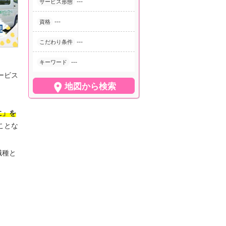
---
サービス形態
---
資格
---
こだわり条件
---
キーワード
ービス

地図から検索
に」を
ことな
職種と