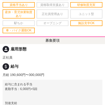
資格手当あり
資格取得支援あり
研修制度充実
産休・育児休業制度
正社員登用あり
ユニット型
あり
駅ちか
オープニング
施設見学OK
車・バイク通勤OK
募集要項
person
雇用形態
正社員
attach_money
給与
月給 190,600円〜300,000円
給与に含まれる手当
夜勤手当：6,000円×5回
別途支給