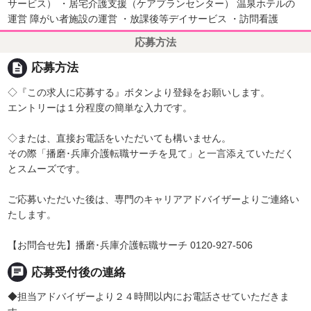
サービス） ・居宅介護支援（ケアプランセンター） 温泉ホテルの
運営 障がい者施設の運営 ・放課後等デイサービス ・訪問看護
応募方法
description
応募方法
◇『この求人に応募する』ボタンより登録をお願いします。
エントリーは１分程度の簡単な入力です。
◇または、直接お電話をいただいても構いません。
その際「播磨･兵庫介護転職サーチを見て」と一言添えていただく
とスムーズです。
ご応募いただいた後は、専門のキャリアアドバイザーよりご連絡い
たします。
【お問合せ先】播磨･兵庫介護転職サーチ 0120-927-506
chat
応募受付後の連絡
◆担当アドバイザーより２４時間以内にお電話させていただきま