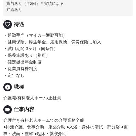
賞与あり（年2回）＊実績による
昇給あり
favorite_border
待遇
・通勤手当（マイカー通勤可能）
・健康保険、厚生年金、雇用保険、労災保険に加入
・試用期間 3ヶ月（同条件）
・保養施設あり（別府）
・確定拠出年金制度
・従業員持株制度
・定年なし
info
職種
介護職/有料老人ホーム/正社員
label
仕事内容
介護付き有料老人ホームでの介護業務全般
●排泄介護、食事介助、服薬介助 ●入浴・身体の清拭・部分浴 ●更
衣・洗面・整容 ●起床・就寝介助