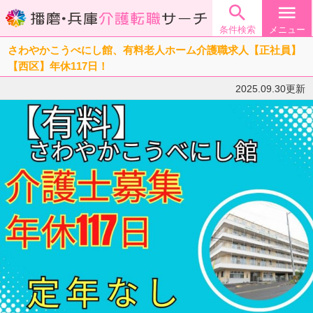

menu
条件検索
メニュー
さわやかこうべにし館、有料老人ホーム介護職求人【正社員】
【西区】年休117日！
2025.09.30更新