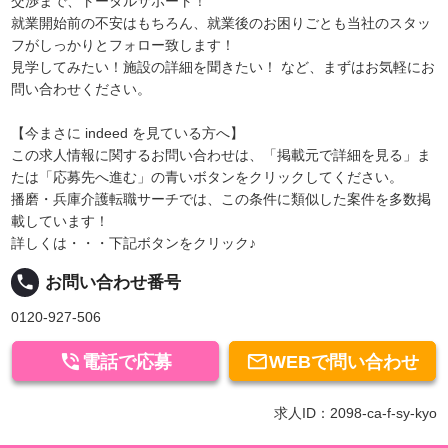
交渉まで、トータルサポート！
就業開始前の不安はもちろん、就業後のお困りごとも当社のスタッ
フがしっかりとフォロー致します！
見学してみたい！施設の詳細を聞きたい！ など、まずはお気軽にお
問い合わせください。
【今まさに indeed を見ている方へ】
この求人情報に関するお問い合わせは、「掲載元で詳細を見る」ま
たは「応募先へ進む」の青いボタンをクリックしてください。
播磨・兵庫介護転職サーチでは、この条件に類似した案件を多数掲
載しています！
詳しくは・・・下記ボタンをクリック♪
local_phone
お問い合わせ番号
0120-927-506


電話で応募
WEBで問い合わせ
求人ID：2098-ca-f-sy-kyo