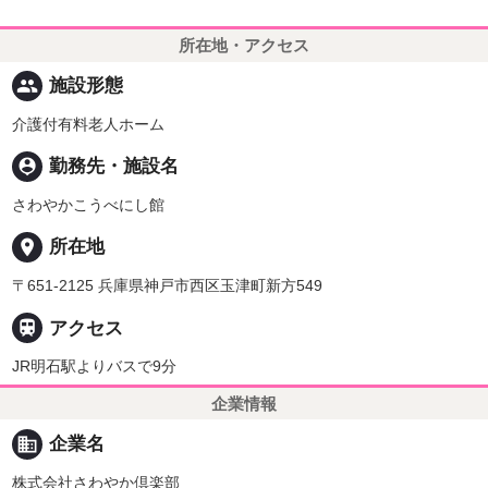
所在地・アクセス
people
施設形態
介護付有料老人ホーム
person_pin
勤務先・施設名
さわやかこうべにし館
place
所在地
〒651-2125 兵庫県神戸市西区玉津町新方549

アクセス
JR明石駅よりバスで9分
企業情報
business
企業名
株式会社さわやか倶楽部