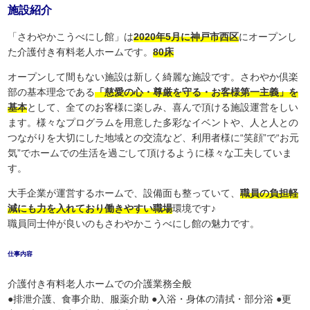
施設紹介
「さわやかこうべにし館」は
2020年5月に神戸市西区
にオープンし
た介護付き有料老人ホームです。
80床
オープンして間もない施設は新しく綺麗な施設です。さわやか倶楽
部の基本理念である
「慈愛の心・尊厳を守る・お客様第一主義」を
基本
として、全てのお客様に楽しみ、喜んで頂ける施設運営をしい
ます。様々なプログラムを用意した多彩なイベントや、人と人との
つながりを大切にした地域との交流など、利用者様に“笑顔”で“お元
気”でホームでの生活を過ごして頂けるように様々な工夫していま
す。
大手企業が運営するホームで、設備面も整っていて、
職員の負担軽
減にも力を入れており働きやすい職場
環境です♪
職員同士仲が良いのもさわやかこうべにし館の魅力です。
仕事内容
介護付き有料老人ホームでの介護業務全般
●排泄介護、食事介助、服薬介助 ●入浴・身体の清拭・部分浴 ●更