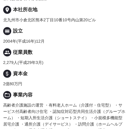
place
本社所在地
北九州市小倉北区熊本2丁目10番10号内山第20ビル
calendar_view_day
設立
2004年(平成16年)12月
people
従業員数
2,279人(平成29年3月)
attach_money
資本金
2億80万円
folder_open
事業内容
高齢者介護施設の運営 ・有料老人ホーム（介護付・住宅型） ・サ
ービス付高齢者向け住宅 ・認知症対応型共同生活介護（グループホ
ーム） ・短期入所生活介護（ショートステイ） ・小規模多機能型
居宅介護 ・通所介護（デイサービス） ・訪問介護（ホームヘルプ