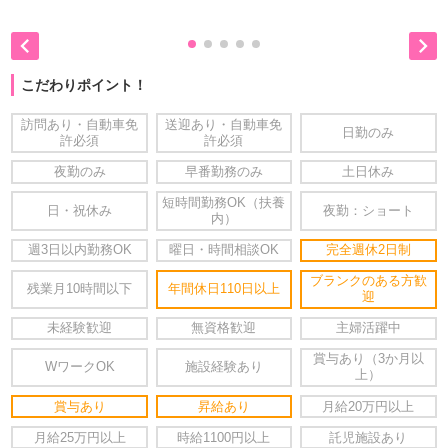


こだわりポイント！
訪問あり・自動車免
送迎あり・自動車免
日勤のみ
許必須
許必須
夜勤のみ
早番勤務のみ
土日休み
短時間勤務OK（扶養
日・祝休み
夜勤：ショート
内）
週3日以内勤務OK
曜日・時間相談OK
完全週休2日制
ブランクのある方歓
残業月10時間以下
年間休日110日以上
迎
未経験歓迎
無資格歓迎
主婦活躍中
賞与あり（3か月以
WワークOK
施設経験あり
上）
賞与あり
昇給あり
月給20万円以上
月給25万円以上
時給1100円以上
託児施設あり