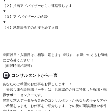
▼
【２】担当アドバイザーからご連絡致します
▼
【３】アドバイザーとの面談
▼
【４】就業場所での面接を経て入職
※面談日・入職日はご相談に応じます ※現在、在職中の方もお気軽
にご応募ください！
（面談時間相談可）
message
コンサルタントから一言
あなたのご希望のお仕事をお探しします！！
「播磨兵庫介護転職サーチ」は、兵庫県の介護に特化した就職・転
職サポートセンターです。
豊富な求人データから専任のコンサルタントがあなたのキャリアや
ご希望をふまえ、お仕事をご紹介します。その後の面談調整や条件