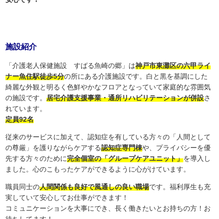
施設紹介
「介護老人保健施設 すばる魚崎の郷」は
神戸市東灘区の六甲ライ
ナー魚住駅徒歩5分
の所にある介護施設です。白と黒を基調にした
綺麗な外観と明るく色鮮やかなフロアとなっていて家庭的な雰囲気
の施設です。
居宅介護支援事業・通所リハビリテーションが併設
さ
れています。
定員92名
従来のサービスに加えて、認知症を有している方々の「人間として
の尊厳」を護りながらケアする
認知症専門棟
や、プライバシーを優
先する方々のために
完全個室の「グループケアユニット」
を導入し
ました。心のこもったケアができるように心がけています。
職員同士の
人間関係も良好で風通しの良い職場
です。福利厚生も充
実していて安心してお仕事ができます！
コミュニケーションを大事にでき、長く働きたいとお持ちの方！お
待ちしてます！