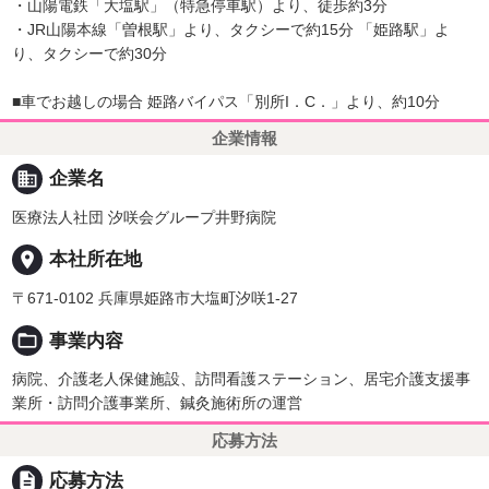
・山陽電鉄「大塩駅」（特急停車駅）より、徒歩約3分
・JR山陽本線「曽根駅」より、タクシーで約15分 「姫路駅」よ
り、タクシーで約30分
■車でお越しの場合 姫路バイパス「別所I．C．」より、約10分
企業情報
business
企業名
医療法人社団 汐咲会グループ井野病院
place
本社所在地
〒671-0102 兵庫県姫路市大塩町汐咲1-27
folder_open
事業内容
病院、介護老人保健施設、訪問看護ステーション、居宅介護支援事
業所・訪問介護事業所、鍼灸施術所の運営
応募方法
description
応募方法