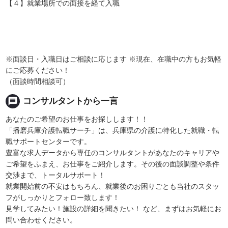
【４】就業場所での面接を経て入職
※面談日・入職日はご相談に応じます ※現在、在職中の方もお気軽
にご応募ください！
（面談時間相談可）
message
コンサルタントから一言
あなたのご希望のお仕事をお探しします！！
「播磨兵庫介護転職サーチ」は、兵庫県の介護に特化した就職・転
職サポートセンターです。
豊富な求人データから専任のコンサルタントがあなたのキャリアや
ご希望をふまえ、お仕事をご紹介します。その後の面談調整や条件
交渉まで、トータルサポート！
就業開始前の不安はもちろん、就業後のお困りごとも当社のスタッ
フがしっかりとフォロー致します！
見学してみたい！施設の詳細を聞きたい！ など、まずはお気軽にお
問い合わせください。