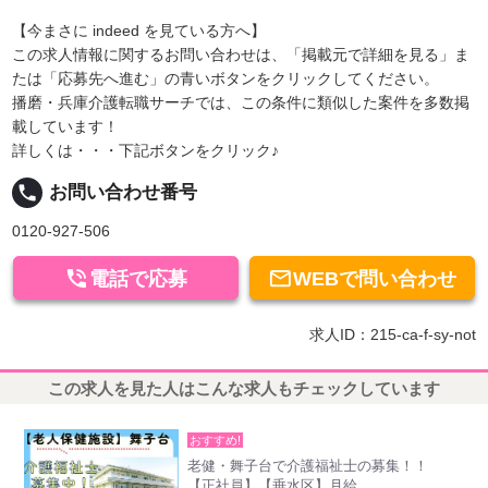
【今まさに indeed を見ている方へ】
この求人情報に関するお問い合わせは、「掲載元で詳細を見る」ま
たは「応募先へ進む」の青いボタンをクリックしてください。
播磨・兵庫介護転職サーチでは、この条件に類似した案件を多数掲
載しています！
詳しくは・・・下記ボタンをクリック♪
local_phone
お問い合わせ番号
0120-927-506


電話で応募
WEBで問い合わせ
求人ID：215-ca-f-sy-not
この求人を見た人はこんな求人もチェックしています
おすすめ!
老健・舞子台で介護福祉士の募集！！
【正社員】【垂水区】月給...