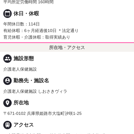
平均所定労働時間 160時間
calendar_today
休日・休暇
年間休日数：114日
有給休暇：6ヶ月経過後10日 ＊法定通り
育児休暇・介護休暇：取得実績あり
所在地・アクセス
people
施設形態
介護老人保健施設
person_pin
勤務先・施設名
介護老人保健施設 しおさきヴィラ
place
所在地
〒671-0102 兵庫県姫路市大塩町汐咲1-25

アクセス