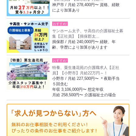
神戸市 / 月給 278,400円〜 資格、経験
により加算あり
おすすめ!
サンホーム太子、サ高住の介護福祉士募
集【正社員】【揖保郡太...
揖保郡 / 月給 240,000円〜 経験、年
齢、学歴により加算があります
おすすめ!
特養、粟生逢花苑の介護職求人【正社
員】【小野市】月給22万円～！
小野市 / 月給 227,500円〜 ＊夜勤手当
５回含む
年収 3,106,000円〜 想定年収
月給 258,500円〜 介護福祉士の場合