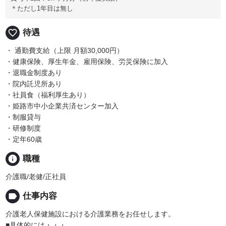
＊ただし1年目は無し
favorite_border
待遇
・ 通勤費支給（上限 月額30,000円）
・健康保険、厚生年金、雇用保険、労災保険に加入
・退職金制度あり
・院内託児所あり
・社員食（福利厚生あり）
・姫路市中小企業共済センター加入
・制服貸与
・研修制度
・定年60歳
info
職種
介護職/老健/正社員
label
仕事内容
介護老人保健施設における介護業務をお任せします。
■具体的には・・・