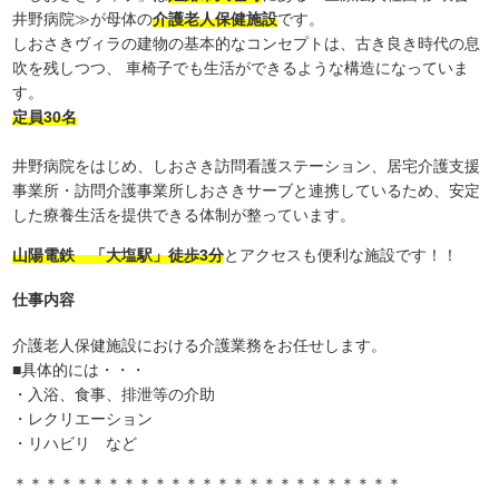
井野病院≫が母体の
介護老人保健施設
です。
しおさきヴィラの建物の基本的なコンセプトは、古き良き時代の息
吹を残しつつ、 車椅子でも生活ができるような構造になっていま
す。
定員30名
井野病院をはじめ、しおさき訪問看護ステーション、居宅介護支援
事業所・訪問介護事業所しおさきサーブと連携しているため、安定
した療養生活を提供できる体制が整っています。
山陽電鉄 「大塩駅」徒歩3分
とアクセスも便利な施設です！！
仕事内容
介護老人保健施設における介護業務をお任せします。
■具体的には・・・
・入浴、食事、排泄等の介助
・レクリエーション
・リハビリ など
＊＊＊＊＊＊＊＊＊＊＊＊＊＊＊＊＊＊＊＊＊＊＊＊＊