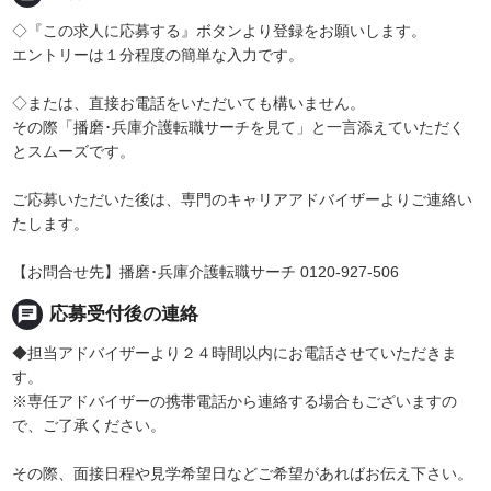
◇『この求人に応募する』ボタンより登録をお願いします。
エントリーは１分程度の簡単な入力です。
◇または、直接お電話をいただいても構いません。
その際「播磨･兵庫介護転職サーチを見て」と一言添えていただく
とスムーズです。
ご応募いただいた後は、専門のキャリアアドバイザーよりご連絡い
たします。
【お問合せ先】播磨･兵庫介護転職サーチ 0120-927-506
chat
応募受付後の連絡
◆担当アドバイザーより２４時間以内にお電話させていただきま
す。
※専任アドバイザーの携帯電話から連絡する場合もございますの
で、ご了承ください。
その際、面接日程や見学希望日などご希望があればお伝え下さい。