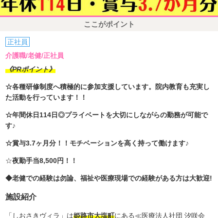
ここがポイント
正社員
介護職/老健/正社員
《PRポイント》
☆各種研修制度へ積極的に参加支援しています。院内教育も充実し
た活動を行っています！！
☆年間休日114日◎プライベートを大切にしながらの勤務が可能で
す♪
☆賞与3.7ヶ月分！！モチベーションを高く持って働けます♪
☆
夜勤手当8,500円！！
◆老健での経験は勿論、福祉や医療現場での経験がある方は大歓迎!
施設紹介
「しおさきヴィラ」は
姫路市大塩町
にある≪医療法人社団 汐咲会