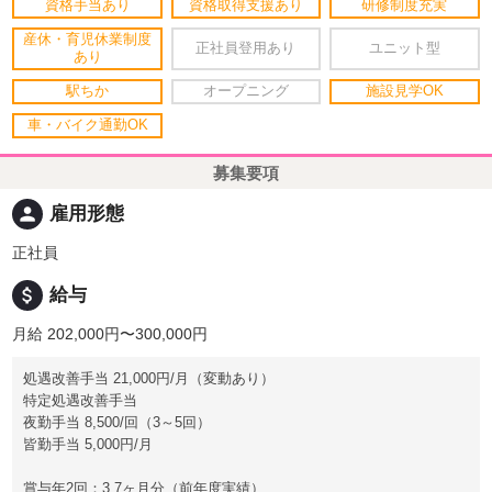
資格手当あり
資格取得支援あり
研修制度充実
産休・育児休業制度
正社員登用あり
ユニット型
あり
駅ちか
オープニング
施設見学OK
車・バイク通勤OK
募集要項
person
雇用形態
正社員
attach_money
給与
月給 202,000円〜300,000円
処遇改善手当 21,000円/月（変動あり）
特定処遇改善手当
夜勤手当 8,500/回（3～5回）
皆勤手当 5,000円/月
賞与年2回：3.7ヶ月分（前年度実績）