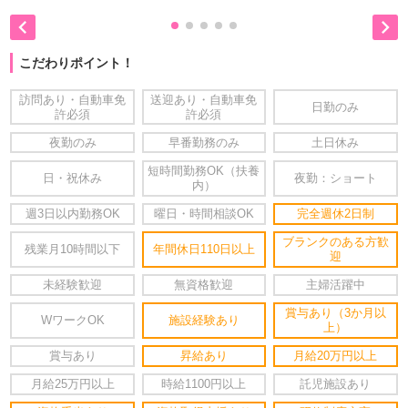


こだわりポイント！
訪問あり・自動車免
送迎あり・自動車免
日勤のみ
許必須
許必須
夜勤のみ
早番勤務のみ
土日休み
短時間勤務OK（扶養
日・祝休み
夜勤：ショート
内）
週3日以内勤務OK
曜日・時間相談OK
完全週休2日制
ブランクのある方歓
残業月10時間以下
年間休日110日以上
迎
未経験歓迎
無資格歓迎
主婦活躍中
賞与あり（3か月以
WワークOK
施設経験あり
上）
賞与あり
昇給あり
月給20万円以上
月給25万円以上
時給1100円以上
託児施設あり