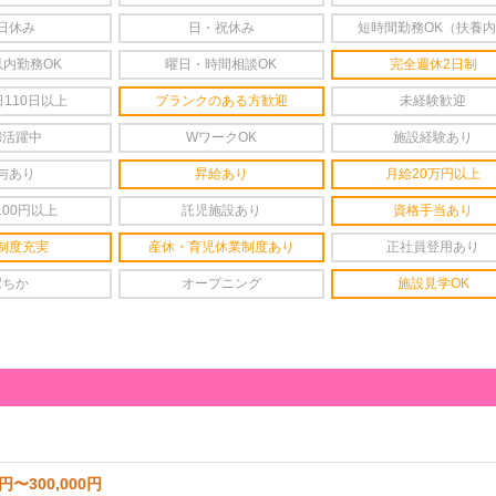
日休み
日・祝休み
短時間勤務OK（扶養
以内勤務OK
曜日・時間相談OK
完全週休2日制
110日以上
ブランクのある方歓迎
未経験歓迎
婦活躍中
WワークOK
施設経験あり
与あり
昇給あり
月給20万円以上
100円以上
託児施設あり
資格手当あり
制度充実
産休・育児休業制度あり
正社員登用あり
駅ちか
オープニング
施設見学OK
0円〜300,000円