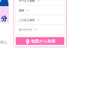
---
サービス形態
---
資格
---
こだわり条件
---
キーワード

地図から検索
安心し