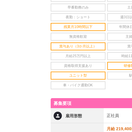
早番勤務のみ
土
夜勤：ショート
週3日
残業月10時間以下
年間休日
無資格歓迎
主
賞与あり（3か月以上）
賞
月給25万円以上
時給1
資格取得支援あり
研修
ユニット型
車・バイク通勤OK
募集要項
正社員
雇用形態
月給 219,40