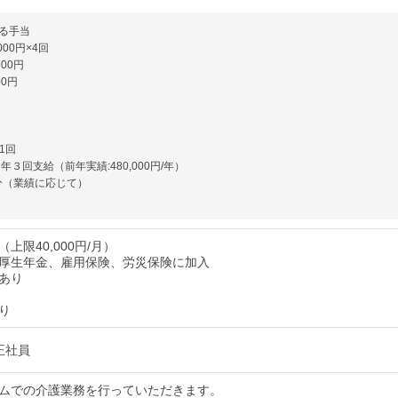
る手当
00円×4回
900円
00円
/1回
年３回支給（前年実績:480,000円/年）
月分（業績に応じて）
上限40,000円/月）
厚生年金、雇用保険、労災保険に加入
あり
り
正社員
ムでの介護業務を行っていただきます。