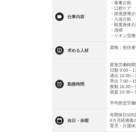
・食事介助
・口腔ケア
・排泄誘導介
仕事内容
・入浴介助
・軽度身体介
・清掃
・リネン交換
資格：初任者
求める人材
変形労働時間
日勤 9:00～
遅出 10:00
早出 7:00～
勤務時間
夜勤 16:30
宿直 10:30
平均所定労働時
年間休日105
6カ月経過後
休日・休暇
育児・介護休