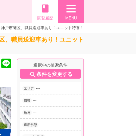
book
閲覧履歴
MENU
】神戸市灘区、職員送迎車あり！ユニット特養！
区、職員送迎車あり！ユニット
選択中の検索条件

条件を変更する
---
エリア
---
職種
---
給与
---
雇用形態