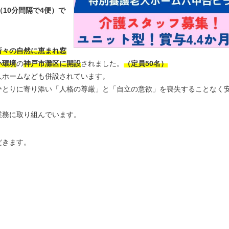
（10分間隔で4便）で
折々の自然に恵まれ窓
い環境
の
神戸市灘区に開設
されました。
（定員50名）
人ホームなども併設されています。
ひとりに寄り添い「人格の尊厳」と「自立の意欲」を喪失することなく
業務に取り組んでいます。
だきます。