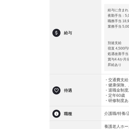
給与に含まれ
夜勤手当：5,0
職務手当 18,
業務手当 5,0
給与
別途支給
宿直 4,500円
処遇改善手当 
賞与4.4か
昇給あり
・交通費支給（
・健康保険、
・退職金制度
待遇
・定年60歳
・研修制度あ
介護職/特養/
職種
養護老人ホー