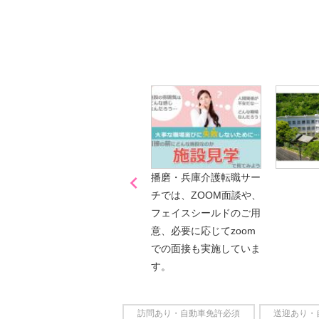
詳しくは・・・青いボタンをクリック♪
※「応募先へ進む」の青いボタンをクリックし
是非、掲載元をご覧ください。

「喫煙可能区域での業務
播磨・兵庫介護転職サー
なし」
チでは、ZOOM面談や、
フェイスシールドのご用
意、必要に応じてzoom
での面接も実施していま
す。
訪問あり・自動車免許必須
送迎あり・