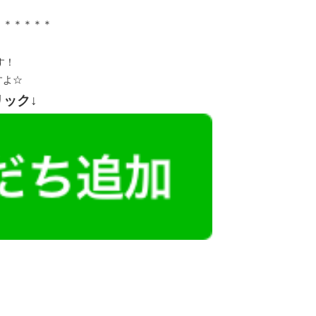
＊＊＊＊＊＊
す！
すよ☆
リック↓
レミアム求人も多数！
似した案件を多数掲載しています！