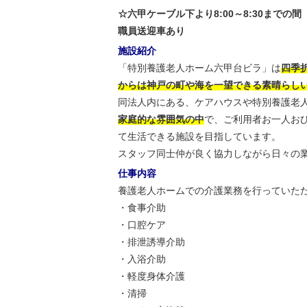
☆六甲ケーブル下より8:00～8:30までの間
職員送迎車あり
施設紹介
「特別養護老人ホーム六甲台ビラ」は
四季
からは神戸の町や海を一望できる素晴らし
同法人内にある、ケアハウスや特別養護老
家庭的な雰囲気の中
で、ご利用者お一人お
て生活できる施設を目指しています。
スタッフ同士仲が良く協力しながら日々の
仕事内容
養護老人ホームでの介護業務を行っていた
・食事介助
・口腔ケア
・排泄誘導介助
・入浴介助
・軽度身体介護
・清掃