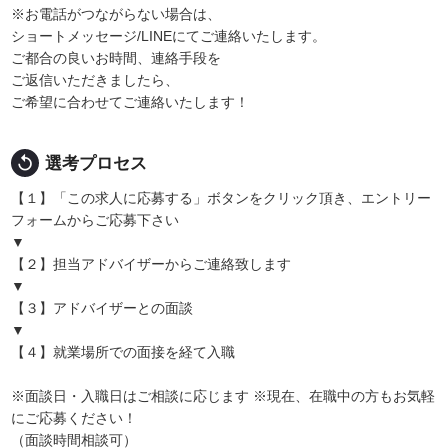
※お電話がつながらない場合は、
ショートメッセージ/LINEにてご連絡いたします。
ご都合の良いお時間、連絡手段を
ご返信いただきましたら、
ご希望に合わせてご連絡いたします！
replay
選考プロセス
【１】「この求人に応募する」ボタンをクリック頂き、エントリー
フォームからご応募下さい
▼
【２】担当アドバイザーからご連絡致します
▼
【３】アドバイザーとの面談
▼
【４】就業場所での面接を経て入職
※面談日・入職日はご相談に応じます ※現在、在職中の方もお気軽
にご応募ください！
（面談時間相談可）