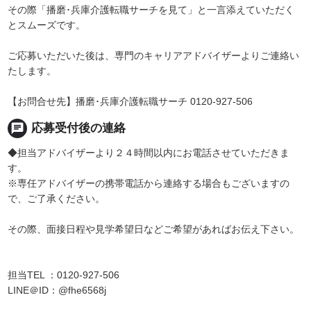
その際「播磨･兵庫介護転職サーチを見て」と一言添えていただく
とスムーズです。
ご応募いただいた後は、専門のキャリアアドバイザーよりご連絡い
たします。
【お問合せ先】播磨･兵庫介護転職サーチ 0120-927-506
chat
応募受付後の連絡
◆担当アドバイザーより２４時間以内にお電話させていただきま
す。
※専任アドバイザーの携帯電話から連絡する場合もございますの
で、ご了承ください。
その際、面接日程や見学希望日などご希望があればお伝え下さい。
担当TEL ：0120-927-506
LINE＠ID：@fhe6568j