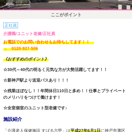
ここがポイント
正社員
介護職/ユニット老健/正社員
お電話でのお問い合わせもお待ちしてます！！
→ 0120-927-506
《おすすめのポイント》
☆30代～40代の明るく元気な方が大勢活躍してます！！
☆新神戸駅より送迎バスあり！！！
☆残業ほぼなし！！年間休日110日と多め！！仕事とプライベート
のメリハリをつけて働けます！
☆全室個室のユニット型老健です♪
施設紹介
「介護老人保健施設 すばる六甲」は
平成27年6月1日
に神戸市灘区