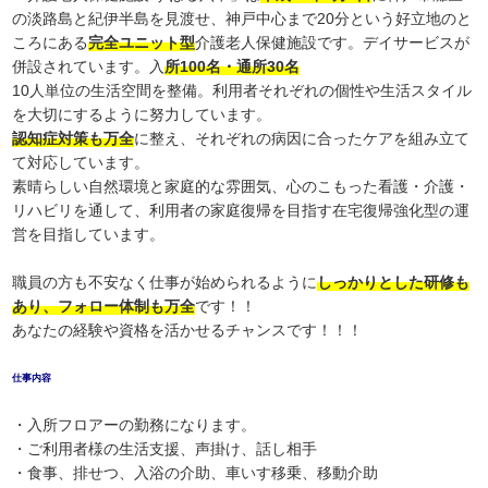
の淡路島と紀伊半島を見渡せ、神戸中心まで20分という好立地のと
ころにある
完全ユニット型
介護老人保健施設です。デイサービスが
併設されています。入
所100名・通所30名
10人単位の生活空間を整備。利用者それぞれの個性や生活スタイル
を大切にするように努力しています。
認知症対策も万全
に整え、それぞれの病因に合ったケアを組み立て
て対応しています。
素晴らしい自然環境と家庭的な雰囲気、心のこもった看護・介護・
リハビリを通して、利用者の家庭復帰を目指す在宅復帰強化型の運
営を目指しています。
職員の方も不安なく仕事が始められるように
しっかりとした研修も
あり、フォロー体制も万全
です！！
あなたの経験や資格を活かせるチャンスです！！！
仕事内容
・入所フロアーの勤務になります。
・ご利用者様の生活支援、声掛け、話し相手
・食事、排せつ、入浴の介助、車いす移乗、移動介助