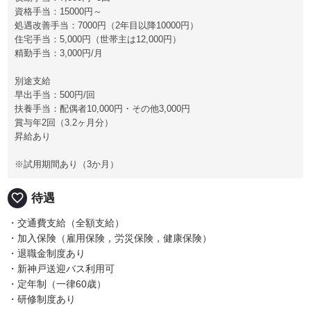
資格手当：15000円～
処遇改善手当：7000円（2年目以降10000円）
住宅手当：5,000円（世帯主は12,000円）
精勤手当：3,000円/月
別途支給
早出手当：500円/回
扶養手当：配偶者10,000円・その他3,000円
賞与年2回（3.2ヶ月分）
昇給あり
※試用期間あり（3か月）
favorite_border
待遇
・交通費支給（全額支給）
・加入保険（雇用保険，労災保険，健康保険）
・退職金制度あり
・新神戸送迎バス利用可
・定年制（一律60歳）
・研修制度あり