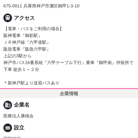
675-0011 兵庫県神戸市灘区鶴甲1-3-10

アクセス
【電車・バスをご利用の場合】
阪神電車『御影駅』
ＪＲ神戸線『六甲道駅』
阪急電車『阪急六甲駅』
上記の3駅から
神戸市バス16番系統『六甲ケーブル下行』乗車『鶴甲南』停留所で
下車 徒歩１～２分
＊新神戸駅より送迎バスあり
企業情報
business
企業名
医療法人康雄会
calendar_view_day
設立