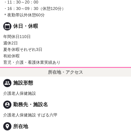
・11：30～20：00
・16：30～09：30（休憩120分）
＊夜勤帯以外休憩60分
calendar_today
休日・休暇
年間休日110日
週休2日
夏冬休暇それぞれ3日
有給休暇
育児・介護・看護休業実績あり
所在地・アクセス
people
施設形態
介護老人保健施設
person_pin
勤務先・施設名
介護老人保健施設 すばる六甲
place
所在地