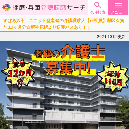

menu
条件検索
メニュー
すばる六甲 ユニット型老健の介護職求人【正社員】灘区☆賞
与3.2ヶ月分☆新神戸駅より送迎バスあり！！
2024.10.09更新