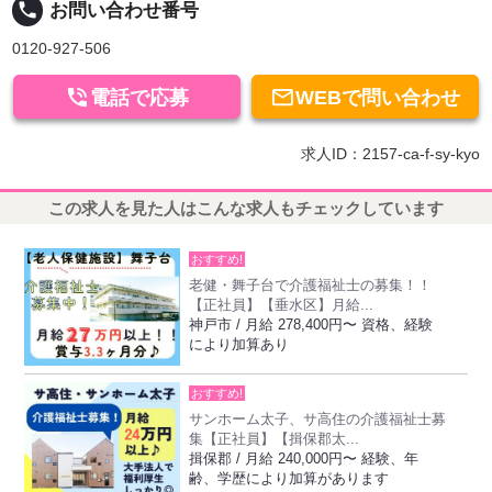
local_phone
お問い合わせ番号
0120-927-506


電話で応募
WEBで問い合わせ
求人ID：2157-ca-f-sy-kyo
この求人を見た人はこんな求人もチェックしています
おすすめ!
老健・舞子台で介護福祉士の募集！！
【正社員】【垂水区】月給...
神戸市 / 月給 278,400円〜 資格、経験
により加算あり
おすすめ!
サンホーム太子、サ高住の介護福祉士募
集【正社員】【揖保郡太...
揖保郡 / 月給 240,000円〜 経験、年
齢、学歴により加算があります