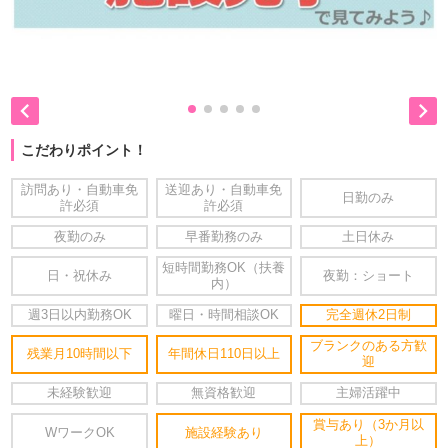


こだわりポイント！
訪問あり・自動車免
送迎あり・自動車免
日勤のみ
許必須
許必須
夜勤のみ
早番勤務のみ
土日休み
短時間勤務OK（扶養
日・祝休み
夜勤：ショート
内）
週3日以内勤務OK
曜日・時間相談OK
完全週休2日制
ブランクのある方歓
残業月10時間以下
年間休日110日以上
迎
未経験歓迎
無資格歓迎
主婦活躍中
賞与あり（3か月以
WワークOK
施設経験あり
上）