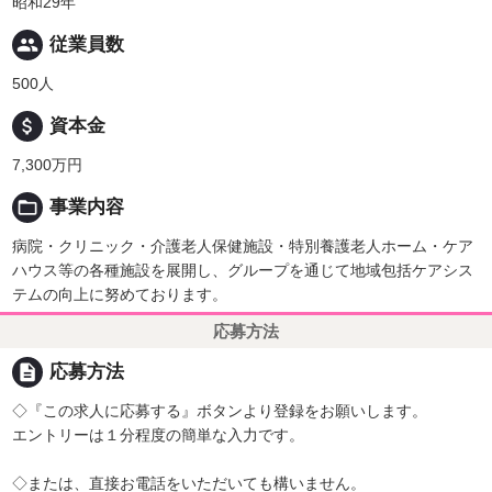
昭和29年
people
従業員数
500人
attach_money
資本金
7,300万円
folder_open
事業内容
病院・クリニック・介護老人保健施設・特別養護老人ホーム・ケア
ハウス等の各種施設を展開し、グループを通じて地域包括ケアシス
テムの向上に努めております。
応募方法
description
応募方法
◇『この求人に応募する』ボタンより登録をお願いします。
エントリーは１分程度の簡単な入力です。
◇または、直接お電話をいただいても構いません。