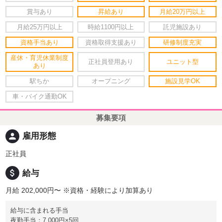
賞与あり
昇給あり
月給20万円以上
月給25万円以上
時給1100円以上
託児施設あり
資格手当あり
資格取得支援あり
研修制度充実
産休・育児休業制度
正社員登用あり
ユニット型
あり
駅ちか
オープニング
施設見学OK
車・バイク通勤OK
募集要項
person
雇用形態
正社員
attach_money
給与
月給 202,000円〜
※資格・経験により加算あり
給与に含まれる手当
夜勤手当：7,000円×5回