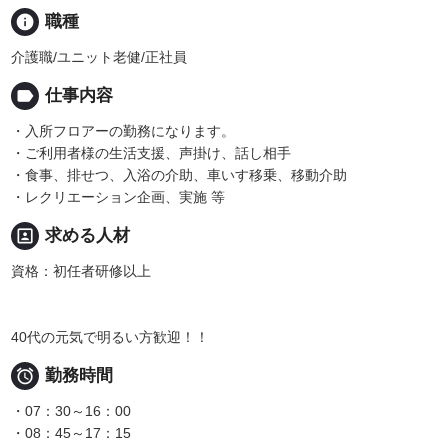
info
職種
介護職/ユニット老健/正社員
label
仕事内容
・入所フロアーの勤務になります。
・ご利用者様の生活支援、声掛け、話し相手
・食事、排せつ、入浴の介助、車いす移乗、移動介助
・レクリエーション企画、実施 等
portrait
求める人材
資格：初任者研修以上
40代の元気で明るい方歓迎！！

勤務時間
・07：30～16：00
・08：45～17：15