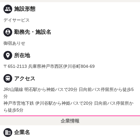
people
施設形態
デイサービス
person_pin
勤務先・施設名
御宿ありせ
place
所在地
〒651-2113 兵庫県神戸市西区伊川谷町804-69

アクセス
JR/山陽線 明石駅から神姫バスで20分 日向前バス停留所から徒歩5
分
神戸市営地下鉄 伊川谷駅から神姫バスで20分 日向前バス停留所か
ら徒歩5分
企業情報
business
企業名