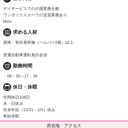
デイサービスでの介護業務全般
ワンボックスカーでの送迎業務あり
kbox
portrait
求める人材
資格：初任者研修（ヘルパー2級）以上
普通自動車運転免許必須

勤務時間
・08：30～17：30
calendar_today
休日・休暇
年間休日108日
水・日休み
年末年始（12/31～1/3）休み
有給休暇
所在地・アクセス