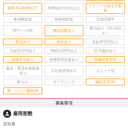
ブランクのある方歓
残業月10時間以下
年間休日110日以上
迎
未経験歓迎
無資格歓迎
主婦活躍中
賞与あり（3か月以
WワークOK
施設経験あり
上）
賞与あり
昇給あり
月給20万円以上
月給25万円以上
時給1100円以上
託児施設あり
資格手当あり
資格取得支援あり
研修制度充実
産休・育児休業制度
正社員登用あり
ユニット型
あり
駅ちか
オープニング
施設見学OK
車・バイク通勤OK
募集要項
person
雇用形態
正社員