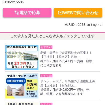
0120-927-506


電話で応募
WEBで問い合わせ
求人ID：2275-ca-f-sy-not
この求人を見た人はこんな求人もチェックしています
おすすめ!
老健・舞子台で介護福祉士の募集！！
【正社員】【垂水区】月給...
神戸市 / 月給 278,400円〜 資格、経験
により加算あり
おすすめ!
サンホーム太子、サ高住の介護福祉士募
集【正社員】【揖保郡太...
揖保郡 / 月給 240,000円〜 経験、年
齢、学歴により加算があります
おすすめ!