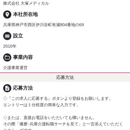
株式会社 大塚メディカル
place
本社所在地
兵庫県神戸市西区伊川谷町有瀬804番地の69
calendar_view_day
設立
2010年
folder_open
事業内容
介護事業運営
応募方法
description
応募方法
◇『この求人に応募する』ボタンより登録をお願いします。
エントリーは１分程度の簡単な入力です。
◇または、直接お電話をいただいても構いません。
その際「播磨･兵庫介護転職サーチを見て」と一言添えていただく