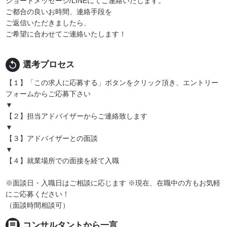
ショートメッセージ/LINEにてご連絡いたします。
ご都合の良いお時間、連絡手段を
ご返信いただきましたら、
ご希望に合わせてご連絡いたします！
replay
選考プロセス
【１】「この求人に応募する」ボタンをクリック頂き、エントリー
フォームからご応募下さい
▼
【２】担当アドバイザーからご連絡致します
▼
【３】アドバイザーとの面談
▼
【４】就業場所での面接を経て入職
※面談日・入職日はご相談に応じます ※現在、在職中の方もお気軽
にご応募ください！
（面談時間相談可）
message
コンサルタントから一言