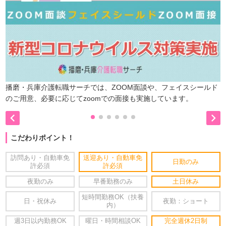
播磨・兵庫介護転職サーチでは、ZOOM面談や、フェイスシールド
のご用意、必要に応じてzoomでの面接も実施しています。


こだわりポイント！
訪問あり・自動車免
送迎あり・自動車免
日勤のみ
許必須
許必須
夜勤のみ
早番勤務のみ
土日休み
短時間勤務OK（扶養
日・祝休み
夜勤：ショート
内）
週3日以内勤務OK
曜日・時間相談OK
完全週休2日制