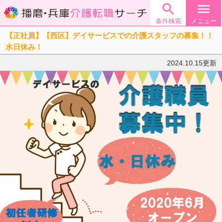

menu
条件検索
メニュー
【正社員】【西区】デイサービスでの介護スタッフの募集！！
水日休み！
2024.10.15更新