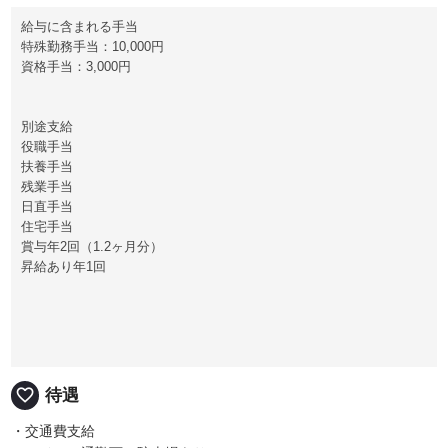
給与に含まれる手当
特殊勤務手当：10,000円
資格手当：3,000円
別途支給
役職手当
扶養手当
残業手当
日直手当
住宅手当
賞与年2回（1.2ヶ月分）
昇給あり年1回
favorite_border
待遇
・交通費支給