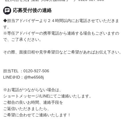
chat
応募受付後の連絡
◆担当アドバイザーより２４時間以内にお電話させていただきま
す。
※専任アドバイザーの携帯電話から連絡する場合もございますの
で、ご了承ください。
その際、面接日程や見学希望日などご希望があればお伝え下さい。
担当TEL ：0120-927-506
LINE＠ID：@fhe6568j
※お電話がつながらない場合は、
ショートメッセージ/LINEにてご連絡いたします。
ご都合の良いお時間、連絡手段を
ご返信いただきましたら、
ご希望に合わせてご連絡いたします！