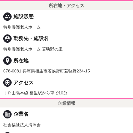
所在地・アクセス
people
施設形態
特別養護老人ホーム
person_pin
勤務先・施設名
特別養護老人ホーム 若狭野の里
place
所在地
678-0081 兵庫県相生市若狭野町若狭野234-15

アクセス
ＪＲ山陽本線 相生駅から車で10分
企業情報
business
企業名
社会福祉法人清照会