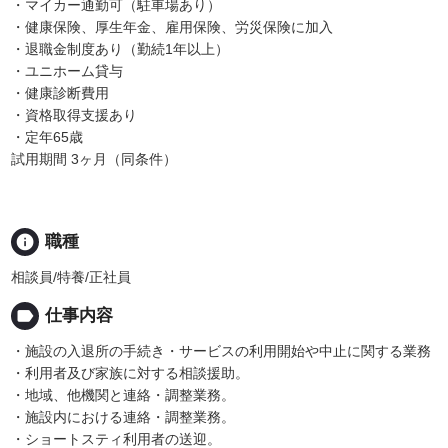
・マイカー通勤可（駐車場あり）
・健康保険、厚生年金、雇用保険、労災保険に加入
・退職金制度あり（勤続1年以上）
・ユニホーム貸与
・健康診断費用
・資格取得支援あり
・定年65歳
試用期間 3ヶ月（同条件）
info
職種
相談員/特養/正社員
label
仕事内容
・施設の入退所の手続き・サービスの利用開始や中止に関する業務
・利用者及び家族に対する相談援助。
・地域、他機関と連絡・調整業務。
・施設内における連絡・調整業務。
・ショートスティ利用者の送迎。