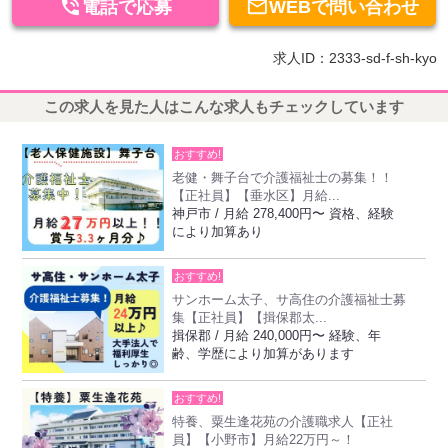


電話で応募
WEBで問い合わせ
求人ID：2333-sd-f-sh-kyo
この求人を見た人はこんな求人もチェックしています
おすすめ!
老健・舞子台で介護福祉士の募集！！
【正社員】【垂水区】月給...
神戸市 / 月給 278,400円〜 資格、経験
により加算あり
おすすめ!
サンホーム太子、サ高住の介護福祉士募
集【正社員】【揖保郡太...
揖保郡 / 月給 240,000円〜 経験、年
齢、学歴により加算があります
おすすめ!
特養、粟生逢花苑の介護職求人【正社
員】【小野市】月給22万円～！