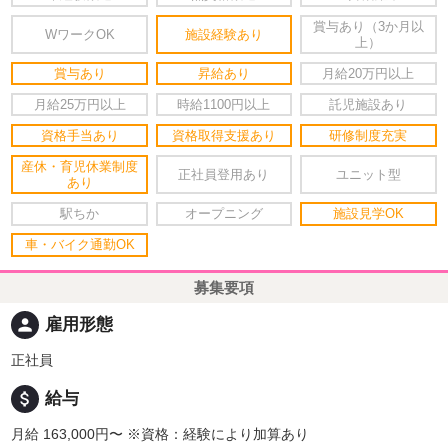
賞与あり（3か月以
WワークOK
施設経験あり
上）
賞与あり
昇給あり
月給20万円以上
月給25万円以上
時給1100円以上
託児施設あり
資格手当あり
資格取得支援あり
研修制度充実
産休・育児休業制度
正社員登用あり
ユニット型
あり
駅ちか
オープニング
施設見学OK
車・バイク通勤OK
募集要項
person
雇用形態
正社員
attach_money
給与
月給 163,000円〜
※資格：経験により加算あり