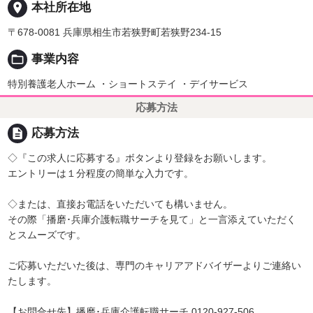
place
本社所在地
〒678-0081 兵庫県相生市若狭野町若狭野234-15
folder_open
事業内容
特別養護老人ホーム ・ショートステイ ・デイサービス
応募方法
description
応募方法
◇『この求人に応募する』ボタンより登録をお願いします。
エントリーは１分程度の簡単な入力です。
◇または、直接お電話をいただいても構いません。
その際「播磨･兵庫介護転職サーチを見て」と一言添えていただく
とスムーズです。
ご応募いただいた後は、専門のキャリアアドバイザーよりご連絡い
たします。
【お問合せ先】播磨･兵庫介護転職サーチ 0120-927-506