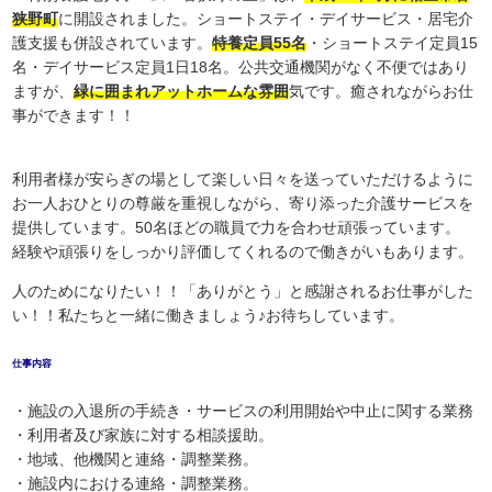
狭野町
に開設されました。ショートステイ・デイサービス・居宅介
護支援も併設されています。
特養定員55名
・ショートステイ定員15
名・デイサービス定員1日18名。公共交通機関がなく不便ではあり
ますが、
緑に囲まれアットホームな雰囲
気です。癒されながらお仕
事ができます！！
利用者様が安らぎの場として楽しい日々を送っていただけるように
お一人おひとりの尊厳を重視しながら、寄り添った介護サービスを
提供しています。50名ほどの職員で力を合わせ頑張っています。
経験や頑張りをしっかり評価してくれるので働きがいもあります。
人のためになりたい！！「ありがとう」と感謝されるお仕事がした
い！！私たちと一緒に働きましょう♪お待ちしています。
仕事内容
・施設の入退所の手続き・サービスの利用開始や中止に関する業務
・利用者及び家族に対する相談援助。
・地域、他機関と連絡・調整業務。
・施設内における連絡・調整業務。