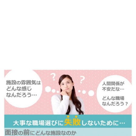
【今まさに indeed を見ている方へ】
掲載元であれば、非公開求人もお知らせできプレミアム求人も多数！
播磨・兵庫介護転職サーチでは、この条件に類似した案件を多数掲載し
ています！
詳しくは・・・青いボタンをクリック♪
※「応募先へ進む」の青いボタンをクリックしても応募とはなりません
ので、
是非、掲載元をご覧ください。