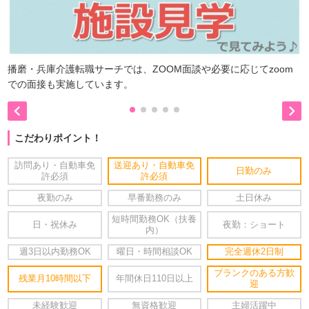
播磨・兵庫介護転職サーチでは、ZOOM面談や必要に応じてzoom
での面接も実施しています。


こだわりポイント！
訪問あり・自動車免
送迎あり・自動車免
日勤のみ
許必須
許必須
夜勤のみ
早番勤務のみ
土日休み
短時間勤務OK（扶養
日・祝休み
夜勤：ショート
内）
週3日以内勤務OK
曜日・時間相談OK
完全週休2日制
ブランクのある方歓
残業月10時間以下
年間休日110日以上
迎
未経験歓迎
無資格歓迎
主婦活躍中