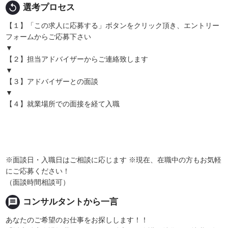
replay
選考プロセス
【１】「この求人に応募する」ボタンをクリック頂き、エントリー
フォームからご応募下さい
▼
【２】担当アドバイザーからご連絡致します
▼
【３】アドバイザーとの面談
▼
【４】就業場所での面接を経て入職
※面談日・入職日はご相談に応じます ※現在、在職中の方もお気軽
にご応募ください！
（面談時間相談可）
message
コンサルタントから一言
あなたのご希望のお仕事をお探しします！！