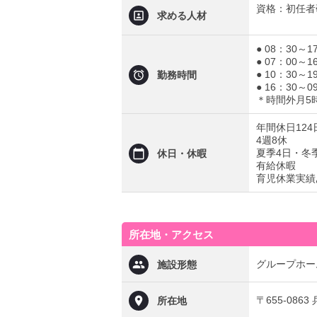
資格：初任者
求める人材
● 08：30～1
● 07：00～1
● 10：30～1
勤務時間
● 16：30～0
＊時間外月5
年間休日124
4週8休
夏季4日・冬
休日・休暇
有給休暇
育児休業実績
所在地・アクセス
グループホー
施設形態
〒655-08
所在地