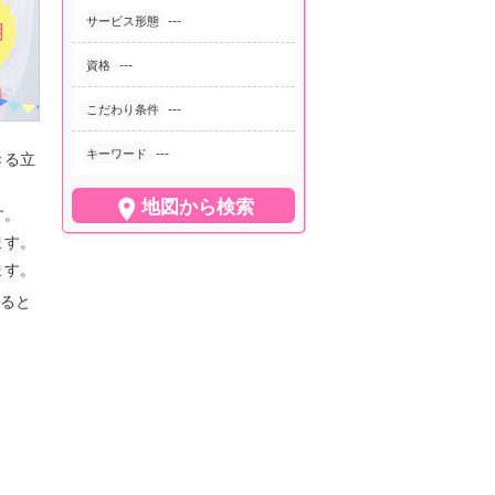
---
サービス形態
---
資格
---
こだわり条件
---
キーワード
きる立

地図から検索
す。
ます。
ます。
ると