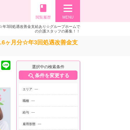
book
閲覧履歴
MENU
分☆年3回処遇改善金支給あり☆グループホームで
の介護スタッフの募集！！
.6ヶ月分☆年3回処遇改善金支
選択中の検索条件

条件を変更する
---
エリア
---
職種
---
給与
---
雇用形態