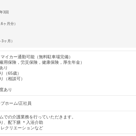
年3回
.6ヶ月分）
～3ヶ月）
＊マイカー通勤可能（無料駐車場完備）
雇用保険，労災保険，健康保険，厚生年金）
あり
り（65歳）
り（相談可）
度あり
ープホーム/正社員
ムでの介護業務を行っていただきます。
り、配下膳 ＊入浴介助
＊レクリエーションなど