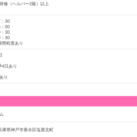
研修（ヘルパー2級）以上
7：30
6：00
9：30
9：30
時間程度あり
日
季4日あり
あり
ム
63 兵庫県神戸市垂水区塩屋北町