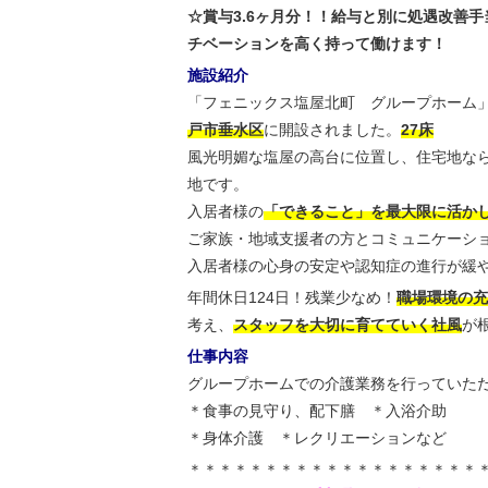
☆賞与3.6ヶ月分！！給与と別に処遇改善手
チベーションを高く持って働けます！
施設紹介
「フェニックス塩屋北町 グループホーム
戸市垂水区
に開設されました。
27床
風光明媚な塩屋の高台に位置し、住宅地な
地です。
入居者様の
「できること」を最大限に活か
ご家族・地域支援者の方とコミュニケーシ
入居者様の心身の安定や認知症の進行が緩
年間休日124日！残業少なめ！
職場環境の充
考え、
スタッフを大切に育てていく社風
が
仕事内容
グループホームでの介護業務を行っていた
＊食事の見守り、配下膳 ＊入浴介助
＊身体介護 ＊レクリエーションなど
＊＊＊＊＊＊＊＊＊＊＊＊＊＊＊＊＊＊＊