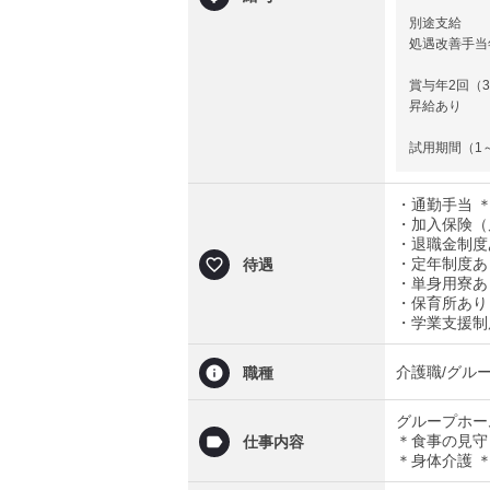
別途支給
処遇改善手当
賞与年2回（3
昇給あり
試用期間（1
・通勤手当 
・加入保険（
・退職金制度
・定年制度あ
待遇
・単身用寮あ
・保育所あり
・学業支援制
介護職/グル
職種
グループホー
＊食事の見守
仕事内容
＊身体介護 