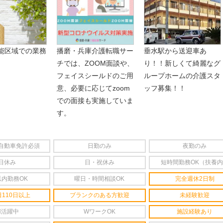
能区域での業務
播磨・兵庫介護転職サー
垂水駅から送迎車あ
チでは、ZOOM面談や、
り！！新しくて綺麗なグ
フェイスシールドのご用
ループホームの介護スタ
意、必要に応じてzoom
ッフ募集！！
での面接も実施していま
す。
自動車免許必須
日勤のみ
夜勤のみ
日休み
日・祝休み
短時間勤務OK（扶養
以内勤務OK
曜日・時間相談OK
完全週休2日制
110日以上
ブランクのある方歓迎
未経験歓迎
婦活躍中
WワークOK
施設経験あり