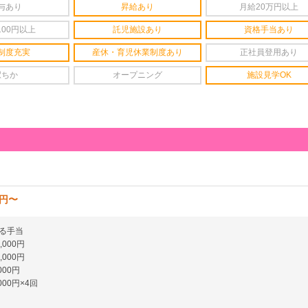
与あり
昇給あり
月給20万円以上
100円以上
託児施設あり
資格手当あり
制度充実
産休・育児休業制度あり
正社員登用あり
駅ちか
オープニング
施設見学OK
0円〜
る手当
000円
000円
000円
00円×4回