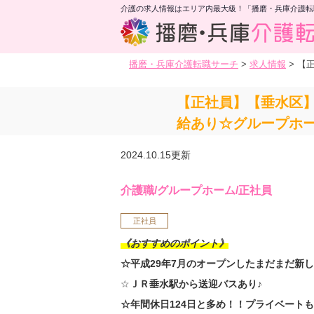
介護の求人情報はエリア内最大級！「播磨・兵庫介護転
播磨・兵庫介護転職サーチ
>
求人情報
>
【
【正社員】【垂水区】
給あり☆グループホ
2024.10.15更新
介護職/グループホーム/正社員
正社員
《おすすめのポイント》
☆平成29年7月のオープンしたまだまだ新
☆
ＪＲ垂水駅から送迎バスあり♪
☆年間休日124日と多め！！プライベート