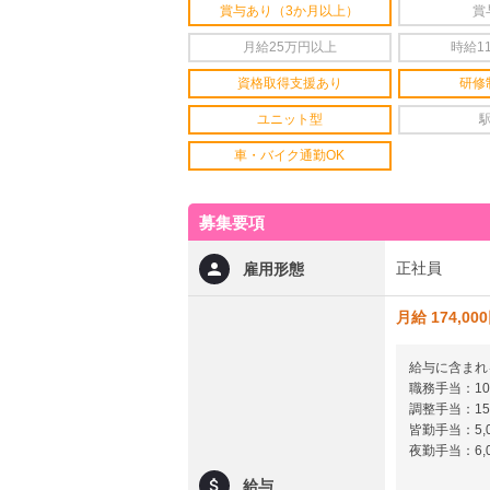
賞与あり（3か月以上）
賞
月給25万円以上
時給1
資格取得支援あり
研修
ユニット型
車・バイク通勤OK
募集要項
正社員
雇用形態
月給 174,00
給与に含まれ
職務手当：10,
調整手当：15,
皆勤手当：5,
夜勤手当：6,0
給与