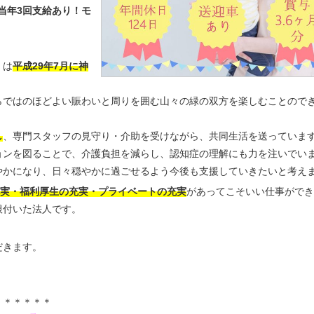
当年3回支給あり！モ
」は
平成29年7月に神
らではのほどよい賑わいと周りを囲む山々の緑の双方を楽しむことので
し
、専門スタッフの見守り・介助を受けながら、共同生活を送っていま
ョンを図ることで、介護負担を減らし、認知症の理解にも力を注いでい
やかになり、日々穏やかに過ごせるよう今後も支援していきたいと考え
実・福利厚生の充実・プライベートの充実
があってこそいい仕事ができ
根付いた法人です。
だきます。
＊＊＊＊＊＊