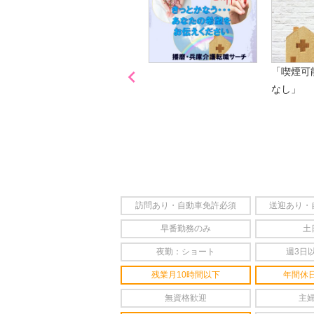

「喫煙可
なし」
訪問あり・自動車免許必須
送迎あり・
早番勤務のみ
土
夜勤：ショート
週3日
残業月10時間以下
年間休日
無資格歓迎
主