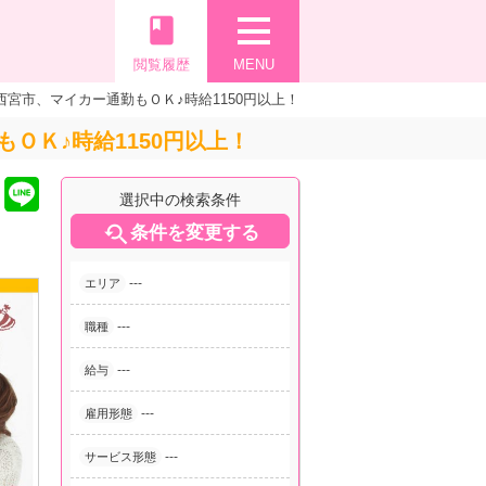
book
閲覧履歴
MENU
宮市、マイカー通勤もＯＫ♪時給1150円以上！
ＯＫ♪時給1150円以上！
選択中の検索条件

条件を変更する
---
エリア
---
職種
---
給与
---
雇用形態
---
サービス形態