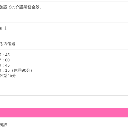
施設での介護業務全般。
祉士
る方優遇
5：45
7：00
9：45
09：15（休憩90分）
休憩45分
施設