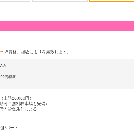
円〜
※資格、経験により考慮致します。
込み
000円程度
上限20,000円）
勤可＊無料駐車場も完備♪
備＊労働条件による
老健/パート