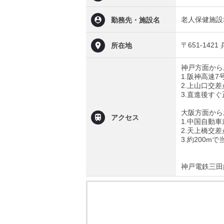
老人保健施設
勤務先・施設名
〒651-14
所在地
神戸方面から
1.阪神高速
2.上山口交
3.直進後す
大阪方面から
アクセス
1.中国自動
2.天上橋交
3.約200m
神戸電鉄三田