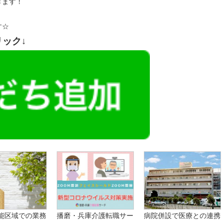
きます！
す☆
リック↓
能区域での業務
播磨・兵庫介護転職サー
病院併設で医療との連携