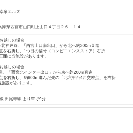
幸泉エルズ
21 兵庫県西宮市山口町上山口４丁目２６－１４
お越しの場合
7号北神戸線、「西宮山口南出口」から北へ約300m直進
差点を右折し、1つ目の信号（コンビニエンスストア）右折
ぐ正面に当施設があります。
お越しの場合
車道、「西宮北インター出口」から東へ約200m直進
差点を右折し、約600m進んだ先の「北六甲台4西交差点」を右折
で当施設があります。
線 田尾寺駅 より車で9分