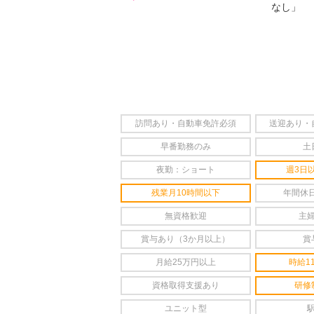
なし」
訪問あり・自動車免許必須
送迎あり・
早番勤務のみ
土
夜勤：ショート
週3日
残業月10時間以下
年間休日
無資格歓迎
主
賞与あり（3か月以上）
賞
月給25万円以上
時給1
資格取得支援あり
研修
ユニット型