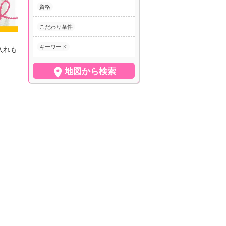
---
資格
---
こだわり条件
---
キーワード
入れも
。

地図から検索