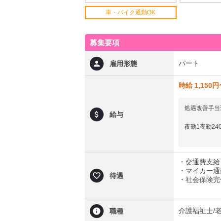
車・バイク通勤OK
募集要項
パート
雇用形態
時給 1,150
処遇改善手当
給与
夜勤1夜勤24
・交通費支給（
・マイカー通
待遇
・社会保険完
介護福祉士/
職種