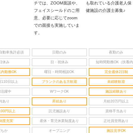
チでは、ZOOM面談や、
も取れている介護老人保
フェイスシールドのご用
健施設の介護士募集♪
意、必要に応じてzoom
での面接も実施していま
す。
自動車免許必須
日勤のみ
夜勤のみ
日休み
日・祝休み
短時間勤務OK（扶養
以内勤務OK
曜日・時間相談OK
完全週休2日制
110日以上
ブランクのある方歓迎
未経験歓迎
婦活躍中
WワークOK
施設経験あり
与あり
昇給あり
月給20万円以上
100円以上
託児施設あり
資格手当あり
制度充実
産休・育児休業制度あり
正社員登用あり
駅ちか
オープニング
施設見学OK