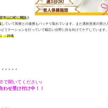
西宮市山口町に開設
さ
設
していて医療との連携もバッチリ取れています。また透析患者の受け
ハビリテーションを行っていて幅広い分野に目を向けてケアしています
）：20名
！
＊＊＊＊＊＊
NEで聞いてください♪
問い合わせ受け付け中！！