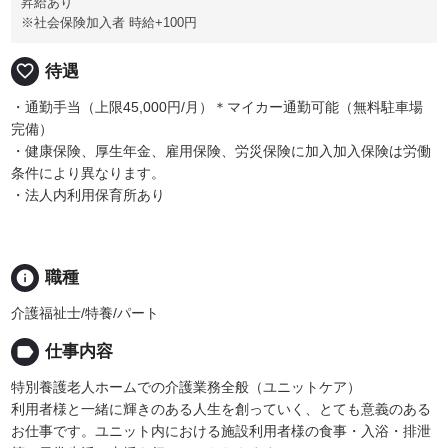
昇給あり
※社会保険加入者 時給+100円
favorite_border
待遇
・通勤手当（上限45,000円/月）＊マイカー通勤可能（無料駐車場
完備）
・健康保険、厚生年金、雇用保険、労災保険に加入加入保険は労働
条件により異なります。
・法人内利用保育所あり
info
職種
介護福祉士/特養/パート
label
仕事内容
特別養護老人ホームでの介護業務全般（ユニットケア）
利用者様と一緒に輝きのある人生を創っていく、とても意義のある
お仕事です。ユニット内における施設利用者様の食事・入浴・排泄