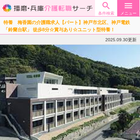

menu
条件検索
メニュー
特養 梅香園の介護職求人【パート】神戸市北区、神戸電鉄
「鈴蘭台駅」 徒歩8分☆賞与あり☆ユニット型特養！
2025.09.30更新