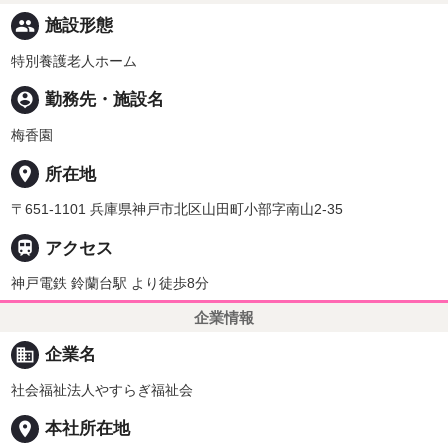
people
施設形態
特別養護老人ホーム
person_pin
勤務先・施設名
梅香園
place
所在地
〒651-1101 兵庫県神戸市北区山田町小部字南山2-35

アクセス
神戸電鉄 鈴蘭台駅 より徒歩8分
企業情報
business
企業名
社会福祉法人やすらぎ福祉会
place
本社所在地