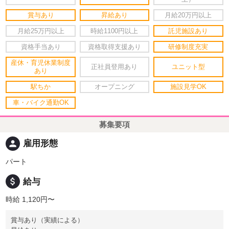
賞与あり
昇給あり
月給20万円以上
月給25万円以上
時給1100円以上
託児施設あり
資格手当あり
資格取得支援あり
研修制度充実
産休・育児休業制度
正社員登用あり
ユニット型
あり
駅ちか
オープニング
施設見学OK
車・バイク通勤OK
募集要項
person
雇用形態
パート
attach_money
給与
時給 1,120円〜
賞与あり（実績による）