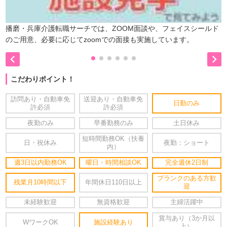
播磨・兵庫介護転職サーチでは、ZOOM面談や、フェイスシールド
のご用意、必要に応じてzoomでの面接も実施しています。


こだわりポイント！
訪問あり・自動車免
送迎あり・自動車免
日勤のみ
許必須
許必須
夜勤のみ
早番勤務のみ
土日休み
短時間勤務OK（扶養
日・祝休み
夜勤：ショート
内）
週3日以内勤務OK
曜日・時間相談OK
完全週休2日制
ブランクのある方歓
残業月10時間以下
年間休日110日以上
迎
未経験歓迎
無資格歓迎
主婦活躍中
賞与あり（3か月以
WワークOK
施設経験あり
上）