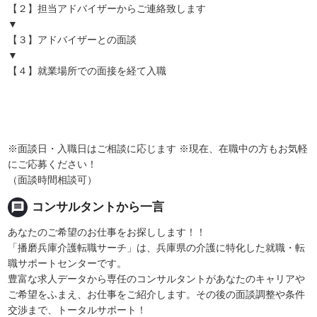
【２】担当アドバイザーからご連絡致します
▼
【３】アドバイザーとの面談
▼
【４】就業場所での面接を経て入職
※面談日・入職日はご相談に応じます ※現在、在職中の方もお気軽
にご応募ください！
（面談時間相談可）
message
コンサルタントから一言
あなたのご希望のお仕事をお探しします！！
「播磨兵庫介護転職サーチ」は、兵庫県の介護に特化した就職・転
職サポートセンターです。
豊富な求人データから専任のコンサルタントがあなたのキャリアや
ご希望をふまえ、お仕事をご紹介します。その後の面談調整や条件
交渉まで、トータルサポート！