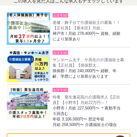
この求人を見た人はこんな求人もチェックしています
おすすめ!
老健・舞子台で介護福祉士の募集！！
【正社員】【垂水区】月給...
神戸市 / 月給 278,400円〜 資格、経験
により加算あり
おすすめ!
サンホーム太子、サ高住の介護福祉士募
集【正社員】【揖保郡太...
揖保郡 / 月給 240,000円〜 経験、年
齢、学歴により加算があります
おすすめ!
特養、粟生逢花苑の介護職求人【正社
員】【小野市】月給22万円～！
小野市 / 月給 227,500円〜 ＊夜勤手当
５回含む
年収 3,106,000円〜 想定年収
月給 258,500円〜 介護福祉士の場合