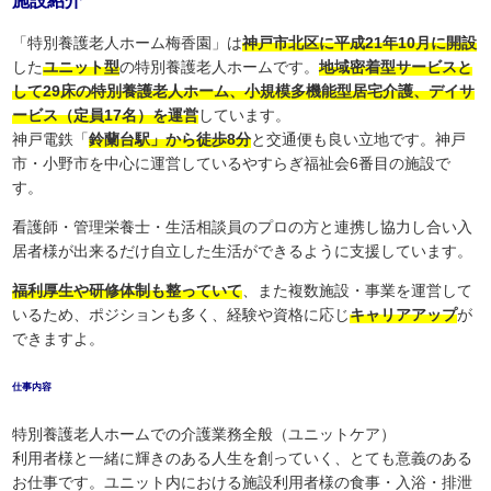
施設紹介
「特別養護老人ホーム梅香園」は
神戸市北区に平成21年10月に開設
した
ユニット型
の特別養護老人ホームです。
地域密着型サービスと
して29床の特別養護老人ホーム、小規模多機能型居宅介護、デイサ
ービス（定員17名）を運営
しています。
神戸電鉄「
鈴蘭台駅」から徒歩8分
と交通便も良い立地です。神戸
市・小野市を中心に運営しているやすらぎ福祉会6番目の施設で
す。
看護師・管理栄養士・生活相談員のプロの方と連携し協力し合い入
居者様が出来るだけ自立した生活ができるように支援しています。
福利厚生や研修体制も整っていて
、また複数施設・事業を運営して
いるため、ポジションも多く、経験や資格に応じ
キャリアアップ
が
できますよ。
仕事内容
特別養護老人ホームでの介護業務全般（ユニットケア）
利用者様と一緒に輝きのある人生を創っていく、とても意義のある
お仕事です。ユニット内における施設利用者様の食事・入浴・排泄