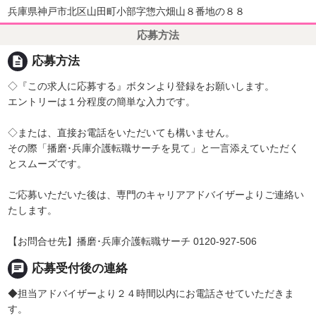
兵庫県神戸市北区山田町小部字惣六畑山８番地の８８
応募方法
description
応募方法
◇『この求人に応募する』ボタンより登録をお願いします。
エントリーは１分程度の簡単な入力です。
◇または、直接お電話をいただいても構いません。
その際「播磨･兵庫介護転職サーチを見て」と一言添えていただく
とスムーズです。
ご応募いただいた後は、専門のキャリアアドバイザーよりご連絡い
たします。
【お問合せ先】播磨･兵庫介護転職サーチ 0120-927-506
chat
応募受付後の連絡
◆担当アドバイザーより２４時間以内にお電話させていただきま
す。