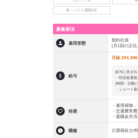
ユニット型
車・バイク通勤OK
募集要項
契約社員
雇用形態
(月1回の正
月給 204,39
給与に含まれ
給与
・特定処遇改善
(時間・日数
・ショート夜勤
・雇用保険，
・交通費実費支
待遇
・退職金共済
介護福祉士/
職種