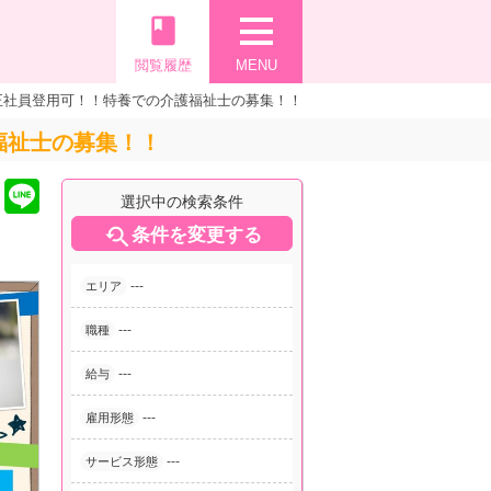
book
閲覧履歴
MENU
正社員登用可！！特養での介護福祉士の募集！！
福祉士の募集！！
選択中の検索条件

条件を変更する
---
エリア
---
職種
---
給与
---
雇用形態
---
サービス形態