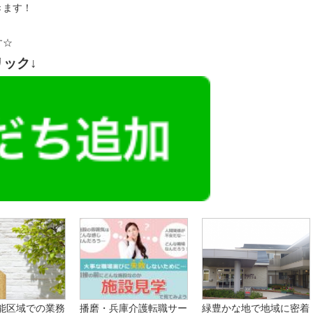
きます！
す☆
リック↓
能区域での業務
播磨・兵庫介護転職サー
緑豊かな地で地域に密着