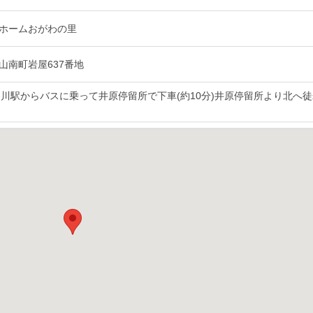
ホームおがわの里
山南町岩屋637番地
谷川駅からバスに乗って井原停留所で下車(約10分)井原停留所より北へ徒