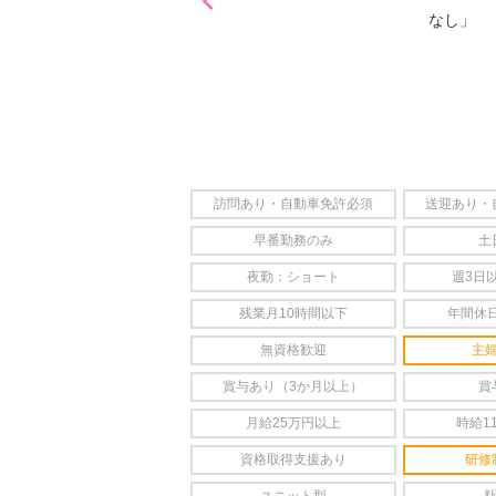

なし」
訪問あり・自動車免許必須
送迎あり・
早番勤務のみ
土
夜勤：ショート
週3日
残業月10時間以下
年間休日
無資格歓迎
主
賞与あり（3か月以上）
賞
月給25万円以上
時給1
資格取得支援あり
研修