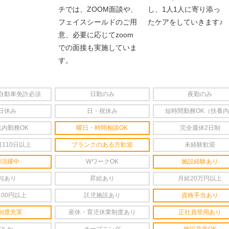
チでは、ZOOM面談や、
し、1人1人に寄り添っ
フェイスシールドのご用
たケアをしていきます♪
意、必要に応じてzoom
での面接も実施していま
す。
自動車免許必須
日勤のみ
夜勤のみ
日休み
日・祝休み
短時間勤務OK（扶養
以内勤務OK
曜日・時間相談OK
完全週休2日制
110日以上
ブランクのある方歓迎
未経験歓迎
婦活躍中
WワークOK
施設経験あり
与あり
昇給あり
月給20万円以上
100円以上
託児施設あり
資格手当あり
制度充実
産休・育児休業制度あり
正社員登用あり