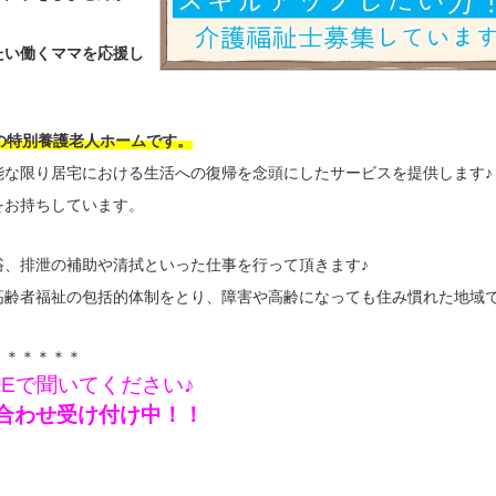
たい働くママを応援し
の特別養護老人ホームです。
能な限り居宅における生活への復帰を念頭にしたサービスを提供します♪
をお持ちしています。
浴、排泄の補助や清拭といった仕事を行って頂きます♪
高齢者福祉の包括的体制をとり、障害や高齢になっても住み慣れた地域
＊＊＊＊＊＊
NEで聞いてください♪
問い合わせ受け付け中！！