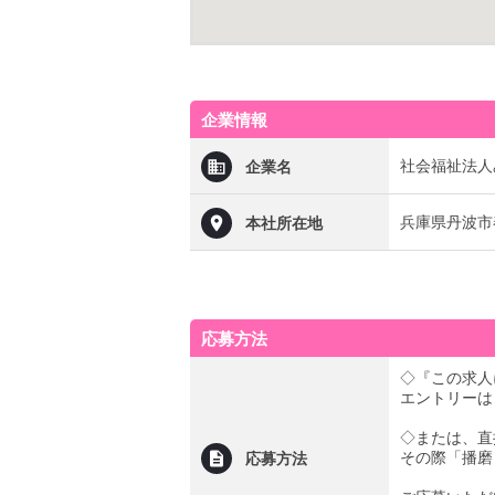
企業情報
社会福祉法人
企業名
兵庫県丹波市春
本社所在地
応募方法
◇『この求人
エントリーは
◇または、直
その際「播磨
応募方法