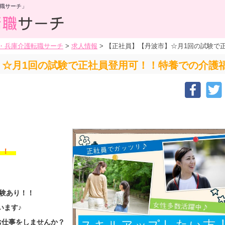
職サーチ」
・兵庫介護転職サーチ
>
求人情報
>
【正社員】【丹波市】☆月1回の試験で
】☆月1回の試験で正社員登用可！！特養での介護
す！！
験あり！！
います♪
お仕事をしませんか？