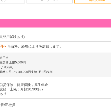
駅ちか
オープニング
施設見学OK
社員登用試験あり)
6円〜
※資格、経験により考慮致します。
る手当
加算 上限5,000円
により支給)
務１回につき5,000円支給 (月4回程度)
労災保険，健康保険，厚生年金
給（上限：月額20,900円)
あり
特養/正社員