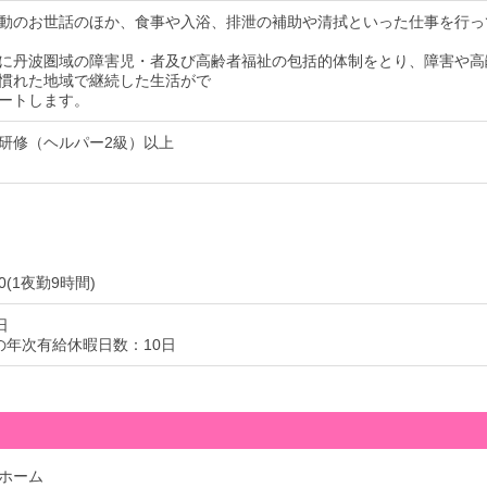
動のお世話のほか、食事や入浴、排泄の補助や清拭といった仕事を行っ
に丹波圏域の障害児・者及び高齢者福祉の包括的体制をとり、障害や高
慣れた地域で継続した生活がで
ートします。
研修（ヘルパー2級）以上
30(1夜勤9時間)
日
の年次有給休暇日数：10日
ホーム