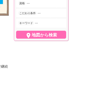
---
資格
---
こだわり条件
---
キーワード

地図から検索
で継続