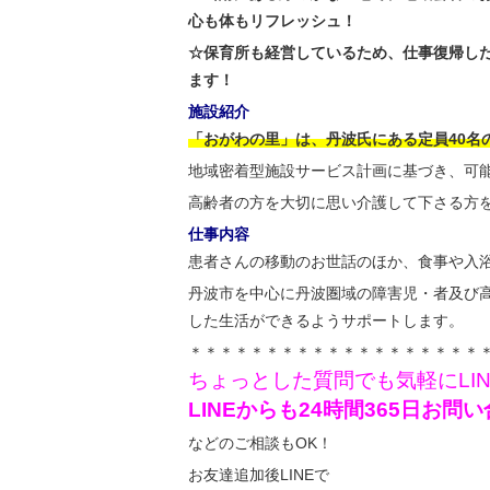
心も体もリフレッシュ！
☆保育所も経営しているため、仕事復帰し
ます！
施設紹介
「おがわの里」は、丹波氏にある定員40名
地域密着型施設サービス計画に基づき、可
高齢者の方を大切に思い介護して下さる方
仕事内容
患者さんの移動のお世話のほか、食事や入
丹波市を中心に丹波圏域の障害児・者及び
した生活ができるようサポートします。
＊＊＊＊＊＊＊＊＊＊＊＊＊＊＊＊＊＊＊
ちょっとした質問でも気軽にLI
LINEからも24時間365日お
などのご相談もOK！
お友達追加後LINEで