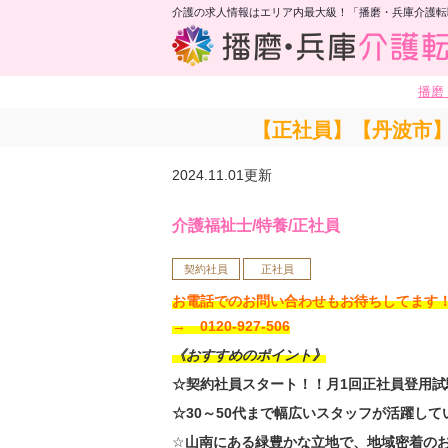
介護の求人情報はエリア内最大級！「播磨・兵庫介護転
播磨
【正社員】【丹波市
2024.11.01更新
介護福祉士/特養/正社員
契約社員
正社員
お電話でのお問い合わせもお待ちしてま
→ 0120-927-506
《おすすめのポイント》
☆契約社員スタート！！月1回正社員登用試
☆30～50代まで幅広いスタッフが活躍して
☆
山南にある緑豊かな立地で、地域密着の