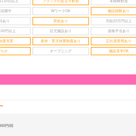
110日以上
ブランクのある方歓迎
未経験歓迎
婦活躍中
WワークOK
施設経験あり
与あり
昇給あり
月給20万円以上
100円以上
託児施設あり
資格手当あり
制度充実
産休・育児休業制度あり
正社員登用あり
駅ちか
オープニング
施設見学OK
円〜
00円/回