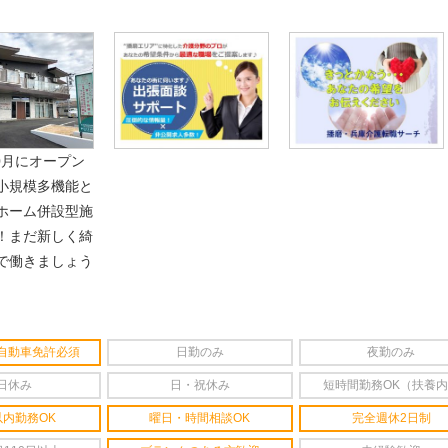
10月にオープン
小規模多機能と
ホーム併設型施
！まだ新しく綺
で働きましょう
自動車免許必須
日勤のみ
夜勤のみ
日休み
日・祝休み
短時間勤務OK（扶養
以内勤務OK
曜日・時間相談OK
完全週休2日制