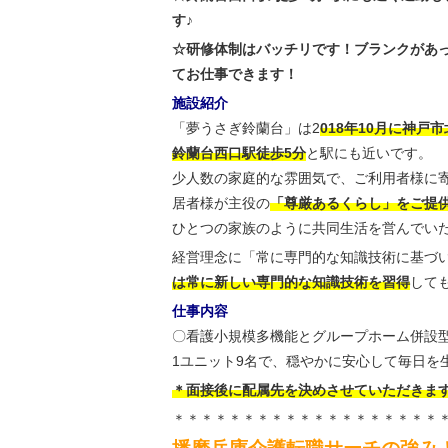
す♪
☆研修体制はバッチリです！ブランクがあ
てお仕事できます！
施設紹介
「夢うさぎ鈴蘭台」は2
018年10月に神
鈴蘭台西口駅徒歩5分
と駅にも近いです。
少人数の家庭的な雰囲気で、ご利用者様に
居者様が主役の
「尊厳あるくらし」をご提
ひとつの家族のように共同生活を営んでい
経営理念に「常に専門的な知識技術に基づ
は常に新しい専門的な知識技術を習得
して
仕事内容
〇看護小規模多機能とグループホーム併設
1ユニット9名で、穏やかに安心して毎日を
＊面接後に配属先を決めさせていただきま
＊＊＊＊＊＊＊＊＊＊＊＊＊＊＊＊＊＊＊