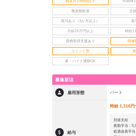
残業月10時間以下
年間休日
無資格歓迎
主
賞与あり（3か月以上）
賞
月給25万円以上
時給1
資格取得支援あり
研修
ユニット型
車・バイク通勤OK
募集要項
パート
雇用形態
時給 1,116
別途支給
夜勤手当：5,0
処遇改善手当
給与