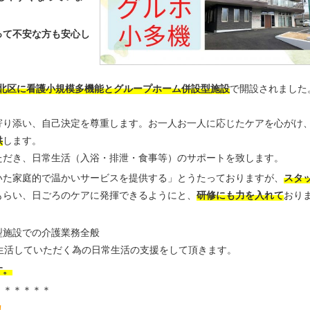
って不安な方も安心し
戸市北区に看護小規模多機能とグループホーム併設型施設
で開設されました
寄り添い、自己決定を尊重します。お一人お一人に応じたケアを心がけ
供
します。
ただき、日常生活（入浴・排泄・食事等）のサポートを致します。
いた家庭的で温かいサービスを提供する」とうたっておりますが、
スタ
もらい、日ごろのケアに発揮できるようにと、
研修にも力を入れて
おり
型施設での介護業務全般
生活していただく為の日常生活の支援をして頂きます。
す。
＊＊＊＊＊＊