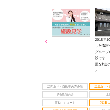

「喫煙可能区域での業務
2018年
なし」
した看護
グループ
設です！
麗な施設
♪
訪問あり・自動車免許必須
送迎あり・
早番勤務のみ
土
夜勤：ショート
週3日