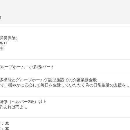
月
労災保険）
あり
実
グループホーム・小多機/パート
多機能とグループホーム併設型施設での介護業務全般
名で、穏やかに安心して毎日を生活していただく為の日常生活の支援を
研修（ヘルパー2級）以上
許あれば尚よし
6：00
8：00