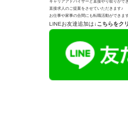
キャリアアドバイザーと直接やり取りがで
直接求人のご提案をさせていただきます♪
お仕事や家事の合間にも転職活動ができま
LINEお友達追加は
↓こちらをク
【今まさに indeed を見ている方へ】
掲載元であれば、非公開求人もお知らせできプ
播磨・兵庫介護転職サーチでは、この条件に類
詳しくは・・・青いボタンをクリック♪
※「応募先へ進む」の青いボタンをクリックし
是非、掲載元をご覧ください。