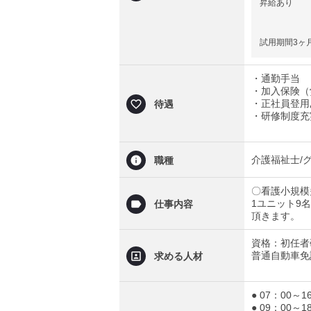
昇給あり
試用期間3ヶ
・通勤手当
・加入保険（
・正社員登用
待遇
・研修制度充
介護福祉士/
職種
〇看護小規模
1ユニット9
仕事内容
頂きます。
資格：初任者
普通自動車免
求める人材
● 07：00～1
● 09：00～1