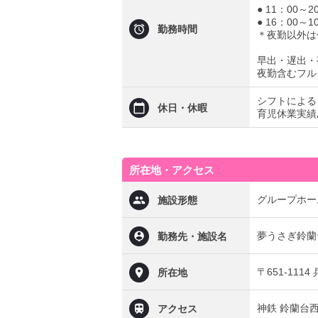
● 11：00～2
● 16：00～
勤務時間
＊夜勤以外は
早出・遅出・
夜勤含むフル
シフトによる
休日・休暇
育児休業実績
所在地・アクセス
グループホー
施設形態
夢うさぎ鈴蘭
勤務先・施設名
〒651-111
所在地
神鉄 鈴蘭台
アクセス