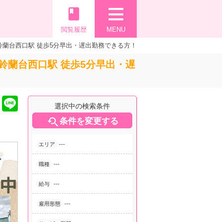
book
閲覧履歴
MENU
蘭台西口駅 徒歩5分早出・遅出勤務できる方！
蘭台西口駅 徒歩5分早出・遅
選択中の検索条件

条件を変更する
---
エリア
---
職種
---
給与
---
雇用形態