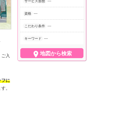
---
サービス形態
---
資格
---
こだわり条件
---
キーワード
。

地図から検索
、ご入
ッフに
ます。