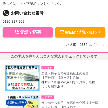
詳しくは・・・下記ボタンをクリック♪
local_phone
お問い合わせ番号
0120-927-506


電話で応募
WEBで問い合わせ
求人ID：2639-ca-f-kh-not
この求人を見た人はこんな求人もチェックしています
おすすめ!
老健・舞子台で介護福祉士の募集！！
【正社員】【垂水区】月給...
神戸市 / 月給 278,400円〜 資格、経験
により加算あり
おすすめ!
サンホーム太子、サ高住の介護福祉士募
集【正社員】【揖保郡太...