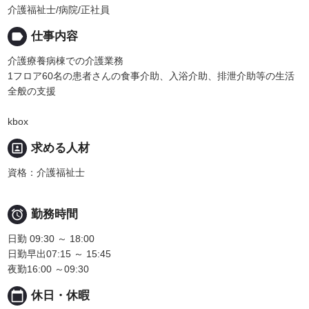
介護福祉士/病院/正社員
label
仕事内容
介護療養病棟での介護業務
1フロア60名の患者さんの食事介助、入浴介助、排泄介助等の生活
全般の支援
kbox
portrait
求める人材
資格：介護福祉士

勤務時間
日勤 09:30 ～ 18:00
日勤早出07:15 ～ 15:45
夜勤16:00 ～09:30
calendar_today
休日・休暇