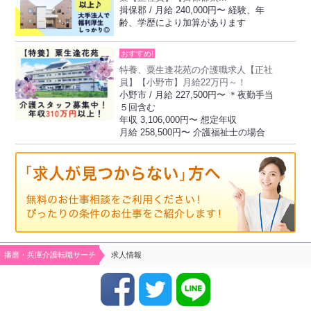
揖保郡 / 月給 240,000円〜 経験、年
齢、学歴により加算があります
おすすめ!
特養、粟生逢花苑の介護職求人【正社
員】【小野市】月給22万円～！
小野市 / 月給 227,500円〜 ＊夜勤手当
５回含む
年収 3,106,000円〜 想定年収
月給 258,500円〜 介護福祉士の場合
播磨・兵庫介護転職サーチ
求人情報