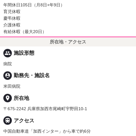
年間休日105日（月8日+年9日）
育児休暇
慶弔休暇
介護休暇
有給休暇（最大20日）
所在地・アクセス
people
施設形態
病院
person_pin
勤務先・施設名
米田病院
place
所在地
〒675-2242 兵庫県加西市尾崎町宇野田10-1

アクセス
中国自動車道「加西インター」から車で約6分