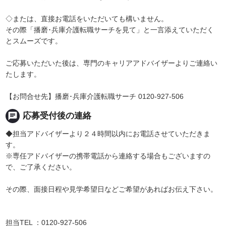
◇または、直接お電話をいただいても構いません。
その際「播磨･兵庫介護転職サーチを見て」と一言添えていただく
とスムーズです。
ご応募いただいた後は、専門のキャリアアドバイザーよりご連絡い
たします。
【お問合せ先】播磨･兵庫介護転職サーチ 0120-927-506
chat
応募受付後の連絡
◆担当アドバイザーより２４時間以内にお電話させていただきま
す。
※専任アドバイザーの携帯電話から連絡する場合もございますの
で、ご了承ください。
その際、面接日程や見学希望日などご希望があればお伝え下さい。
担当TEL ：0120-927-506