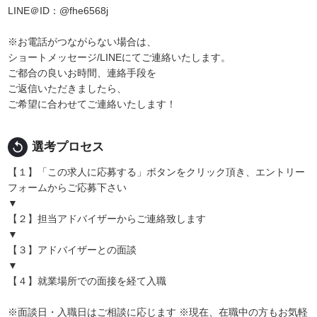
LINE＠ID：@fhe6568j
※お電話がつながらない場合は、
ショートメッセージ/LINEにてご連絡いたします。
ご都合の良いお時間、連絡手段を
ご返信いただきましたら、
ご希望に合わせてご連絡いたします！
replay
選考プロセス
【１】「この求人に応募する」ボタンをクリック頂き、エントリー
フォームからご応募下さい
▼
【２】担当アドバイザーからご連絡致します
▼
【３】アドバイザーとの面談
▼
【４】就業場所での面接を経て入職
※面談日・入職日はご相談に応じます ※現在、在職中の方もお気軽