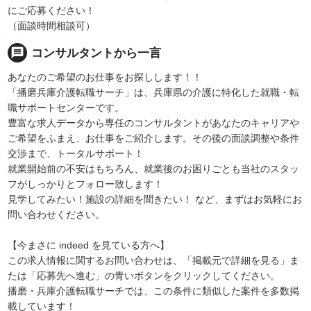
にご応募ください！
（面談時間相談可）
message
コンサルタントから一言
あなたのご希望のお仕事をお探しします！！
「播磨兵庫介護転職サーチ」は、兵庫県の介護に特化した就職・転
職サポートセンターです。
豊富な求人データから専任のコンサルタントがあなたのキャリアや
ご希望をふまえ、お仕事をご紹介します。その後の面談調整や条件
交渉まで、トータルサポート！
就業開始前の不安はもちろん、就業後のお困りごとも当社のスタッ
フがしっかりとフォロー致します！
見学してみたい！施設の詳細を聞きたい！ など、まずはお気軽にお
問い合わせください。
【今まさに indeed を見ている方へ】
この求人情報に関するお問い合わせは、「掲載元で詳細を見る」ま
たは「応募先へ進む」の青いボタンをクリックしてください。
播磨・兵庫介護転職サーチでは、この条件に類似した案件を多数掲
載しています！