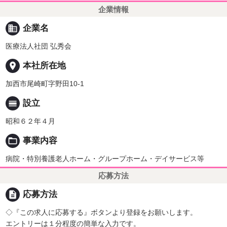
企業情報
business
企業名
医療法人社団 弘秀会
place
本社所在地
加西市尾崎町字野田10-1
calendar_view_day
設立
昭和６２年４月
folder_open
事業内容
病院・特別養護老人ホーム・グループホーム・デイサービス等
応募方法
description
応募方法
◇『この求人に応募する』ボタンより登録をお願いします。
エントリーは１分程度の簡単な入力です。