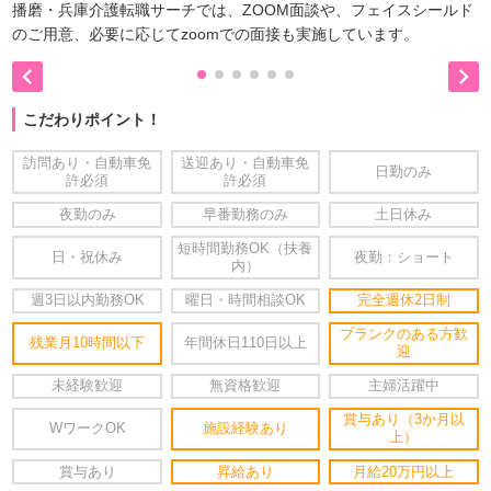
播磨・兵庫介護転職サーチでは、ZOOM面談や、フェイスシールド
のご用意、必要に応じてzoomでの面接も実施しています。


こだわりポイント！
訪問あり・自動車免
送迎あり・自動車免
日勤のみ
許必須
許必須
夜勤のみ
早番勤務のみ
土日休み
短時間勤務OK（扶養
日・祝休み
夜勤：ショート
内）
週3日以内勤務OK
曜日・時間相談OK
完全週休2日制
ブランクのある方歓
残業月10時間以下
年間休日110日以上
迎
未経験歓迎
無資格歓迎
主婦活躍中
賞与あり（3か月以
WワークOK
施設経験あり
上）
賞与あり
昇給あり
月給20万円以上