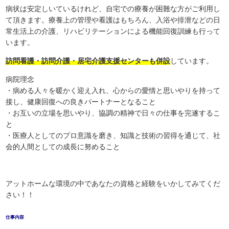
病状は安定しいているけれど、自宅での療養が困難な方がご利用し
て頂きます。療養上の管理や看護はもちろん、入浴や排泄などの日
常生活上の介護、リハビリテーションによる機能回復訓練も行って
います。
訪問看護・訪問介護・居宅介護支援センターも併設
しています。
病院理念
・病める人々を暖かく迎え入れ、心からの愛情と思いやりを持って
接し、健康回復への良きパートナーとなること
・お互いの立場を思いやり、協調の精神で日々の仕事を完遂するこ
と
・医療人としてのプロ意識を磨き、知識と技術の習得を通じて、社
会的人間としての成長に努めること
アットホームな環境の中であなたの資格と経験をいかしてみてくだ
さい！！
仕事内容