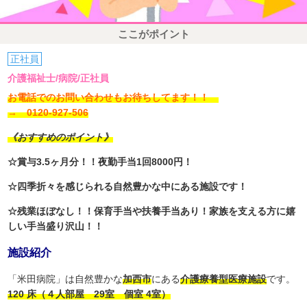
ここがポイント
正社員
介護福祉士/病院/正社員
お電話でのお問い合わせもお待ちしてます！！
→ 0120-927-506
《おすすめのポイント》
☆賞与3.5ヶ月分！！夜勤手当1回8000円！
☆四季折々を感じられる自然豊かな中にある施設です！
☆残業ほぼなし！！保育手当や扶養手当あり！家族を支える方に嬉
しい手当盛り沢山！！
施設紹介
「米田病院」は自然豊かな
加西市
にある
介護療養型医療施設
です。
120 床（４人部屋 29室 個室 4室）