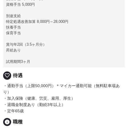
資格手当 5,000円
別途支給
特定処遇改善加算 8,000円～28,000円
扶養手当
保育手当
賞与年2回（3.5ヶ月分）
昇給あり
試用期間3ヶ月
favorite_border
待遇
・通勤手当（上限50,000円）＊マイカー通勤可能（無料駐車場あ
り）
・加入保険（健康、労災、雇用、厚生）
・退職金制度あり（勤続3年以上）
・定年65歳
info
職種