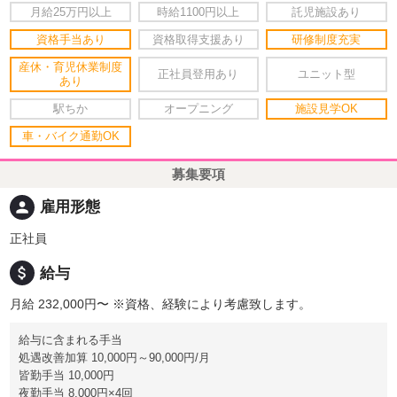
月給25万円以上
時給1100円以上
託児施設あり
資格手当あり
資格取得支援あり
研修制度充実
産休・育児休業制度
正社員登用あり
ユニット型
あり
駅ちか
オープニング
施設見学OK
車・バイク通勤OK
募集要項
person
雇用形態
正社員
attach_money
給与
月給 232,000円〜
※資格、経験により考慮致します。
給与に含まれる手当
処遇改善加算 10,000円～90,000円/月
皆勤手当 10,000円
夜勤手当 8,000円×4回