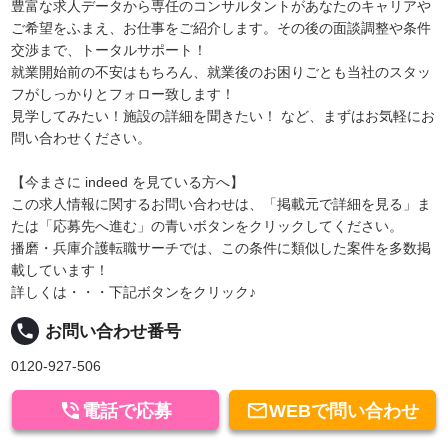
豊富な求人データから専任のコンサルタントがあなたのキャリアや
ご希望をふまえ、お仕事をご紹介します。その後の面談調整や条件
交渉まで、トータルサポート！
就業開始前の不安はもちろん、就業後のお困りごとも当社のスタッ
フがしっかりとフォロー致します！
見学してみたい！施設の詳細を聞きたい！ など、まずはお気軽にお
問い合わせください。
【今まさに indeed を見ている方へ】
この求人情報に関するお問い合わせは、「掲載元で詳細を見る」ま
たは「応募先へ進む」の青いボタンをクリックしてください。
播磨・兵庫介護転職サーチでは、この条件に類似した案件を多数掲
載しています！
詳しくは・・・下記ボタンをクリック♪
local_phone
お問い合わせ番号
0120-927-506


電話で応募
WEBで問い合わせ