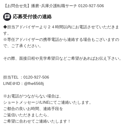
【お問合せ先】播磨･兵庫介護転職サーチ 0120-927-506
chat
応募受付後の連絡
◆担当アドバイザーより２４時間以内にお電話させていただきま
す。
※専任アドバイザーの携帯電話から連絡する場合もございますの
で、ご了承ください。
その際、面接日程や見学希望日などご希望があればお伝え下さい。
担当TEL ：0120-927-506
LINE＠ID：@fhe6568j
※お電話がつながらない場合は、
ショートメッセージ/LINEにてご連絡いたします。
ご都合の良いお時間、連絡手段を
ご返信いただきましたら、
ご希望に合わせてご連絡いたします！