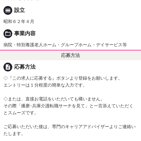
calendar_view_day
設立
昭和６２年４月
folder_open
事業内容
病院・特別養護老人ホーム・グループホーム・デイサービス等
応募方法
description
応募方法
◇『この求人に応募する』ボタンより登録をお願いします。
エントリーは１分程度の簡単な入力です。
◇または、直接お電話をいただいても構いません。
その際「播磨･兵庫介護転職サーチを見て」と一言添えていただく
とスムーズです。
ご応募いただいた後は、専門のキャリアアドバイザーよりご連絡い
たします。