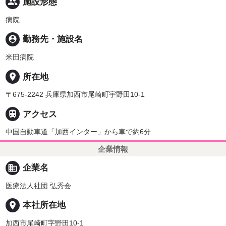
people
施設形態
病院
person_pin
勤務先・施設名
米田病院
place
所在地
〒675-2242 兵庫県加西市尾崎町宇野田10-1

アクセス
中国自動車道「加西インター」から車で約6分
企業情報
business
企業名
医療法人社団 弘秀会
place
本社所在地
加西市尾崎町字野田10-1