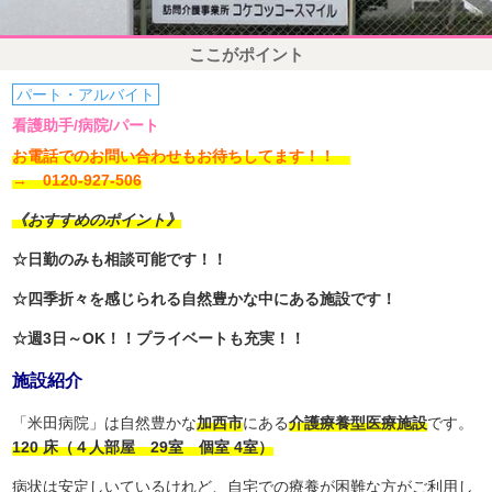
ここがポイント
パート・アルバイト
看護助手/病院/パート
お電話でのお問い合わせもお待ちしてます！！
→ 0120-927-506
《おすすめのポイント》
☆日勤のみも相談可能です！！
☆四季折々を感じられる自然豊かな中にある施設です！
☆週3日～OK！！プライベートも充実！！
施設紹介
「米田病院」は自然豊かな
加西市
にある
介護療養型医療施設
です。
120 床（４人部屋 29室 個室 4室）
病状は安定しいているけれど、自宅での療養が困難な方がご利用し