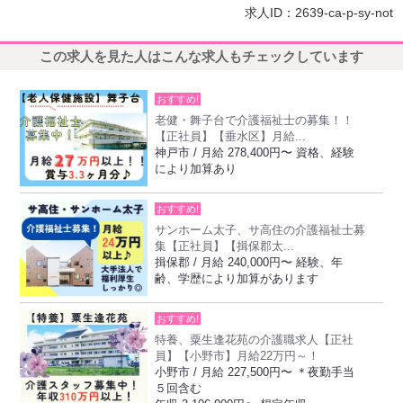
求人ID：2639-ca-p-sy-not
この求人を見た人はこんな求人もチェックしています
おすすめ!
老健・舞子台で介護福祉士の募集！！
【正社員】【垂水区】月給...
神戸市 / 月給 278,400円〜 資格、経験
により加算あり
おすすめ!
サンホーム太子、サ高住の介護福祉士募
集【正社員】【揖保郡太...
揖保郡 / 月給 240,000円〜 経験、年
齢、学歴により加算があります
おすすめ!
特養、粟生逢花苑の介護職求人【正社
員】【小野市】月給22万円～！
小野市 / 月給 227,500円〜 ＊夜勤手当
５回含む