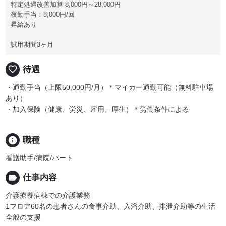
特定処遇改善加算 8,000円～28,000円
夜勤手当：8,000円/回
昇給あり
試用期間3ヶ月
favorite_border
待遇
・通勤手当（上限50,000円/月）＊マイカー通勤可能（無料駐車場
あり）
・加入保険（健康、労災、雇用、厚生）＊労働条件による
info
職種
看護助手/病院/パート
label
仕事内容
介護療養病棟での介護業務
1フロア60名の患者さんの食事介助、入浴介助、排泄介助等の生活
全般の支援