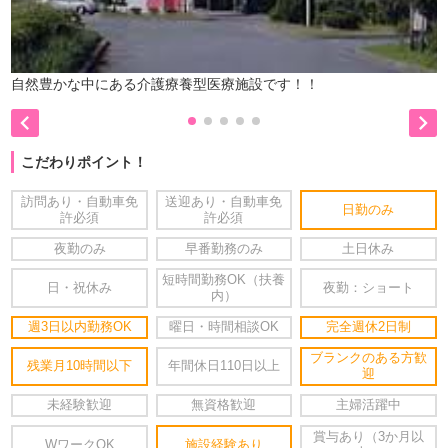
自然豊かな中にある介護療養型医療施設です！！


こだわりポイント！
訪問あり・自動車免
送迎あり・自動車免
日勤のみ
許必須
許必須
夜勤のみ
早番勤務のみ
土日休み
短時間勤務OK（扶養
日・祝休み
夜勤：ショート
内）
週3日以内勤務OK
曜日・時間相談OK
完全週休2日制
ブランクのある方歓
残業月10時間以下
年間休日110日以上
迎
未経験歓迎
無資格歓迎
主婦活躍中
賞与あり（3か月以
WワークOK
施設経験あり