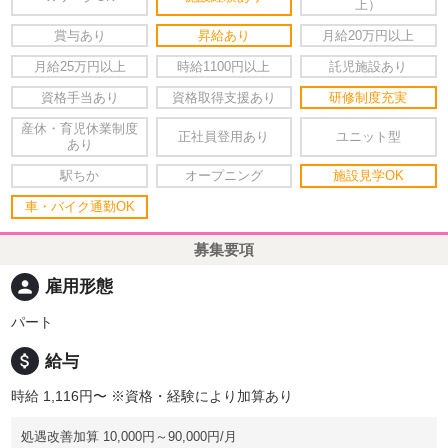
上）
賞与あり
昇給あり
月給20万円以上
月給25万円以上
時給1100円以上
託児施設あり
資格手当あり
資格取得支援あり
研修制度充実
産休・育児休業制度
正社員登用あり
ユニット型
あり
駅ちか
オープニング
施設見学OK
車・バイク通勤OK
募集要項
person
雇用形態
パート
attach_money
給与
時給 1,116円〜
※資格・経験により加算あり
処遇改善加算 10,000円～90,000円/月