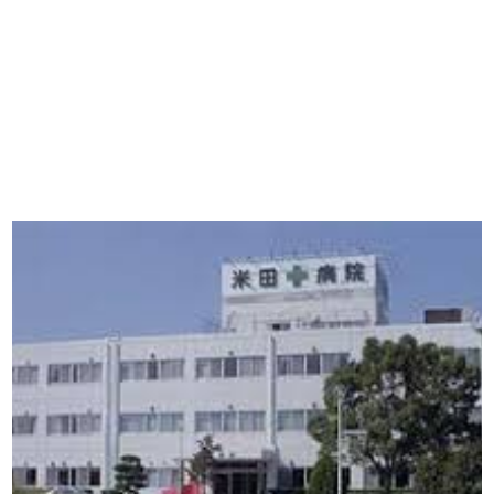
【今まさに indeed を見ている方へ】
掲載元であれば、非公開求人もお知らせできプレミアム求人も多数！
播磨・兵庫介護転職サーチでは、この条件に類似した案件を多数掲載し
ています！
詳しくは・・・青いボタンをクリック♪
※「応募先へ進む」の青いボタンをクリックしても応募とはなりません
ので、
是非、掲載元をご覧ください。