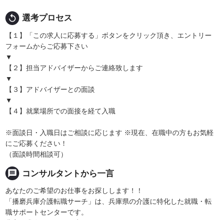
replay
選考プロセス
【１】「この求人に応募する」ボタンをクリック頂き、エントリー
フォームからご応募下さい
▼
【２】担当アドバイザーからご連絡致します
▼
【３】アドバイザーとの面談
▼
【４】就業場所での面接を経て入職
※面談日・入職日はご相談に応じます ※現在、在職中の方もお気軽
にご応募ください！
（面談時間相談可）
message
コンサルタントから一言
あなたのご希望のお仕事をお探しします！！
「播磨兵庫介護転職サーチ」は、兵庫県の介護に特化した就職・転
職サポートセンターです。