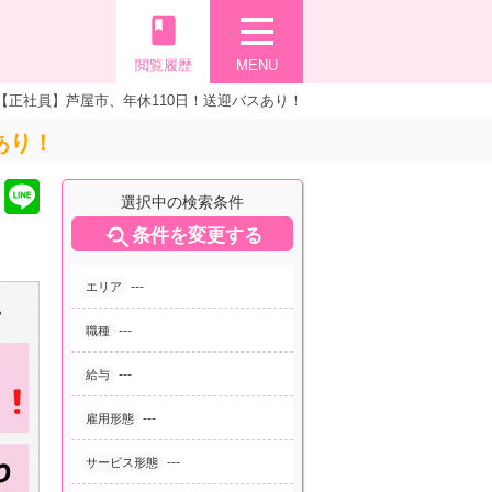
book
閲覧履歴
MENU
【正社員】芦屋市、年休110日！送迎バスあり！
あり！
選択中の検索条件

条件を変更する
---
エリア
---
職種
---
給与
---
雇用形態
---
サービス形態