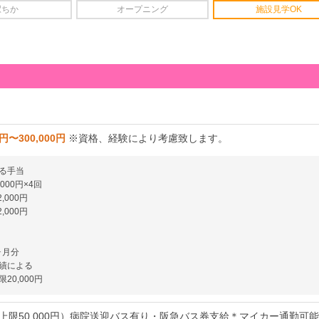
駅ちか
オープニング
施設見学OK
0円〜300,000円
※資格、経験により考慮致します。
る手当
000円×4回
,000円
,000円
ヶ月分
績による
20,000円
上限50,000円）病院送迎バス有り・阪急バス券支給＊マイカー通勤可