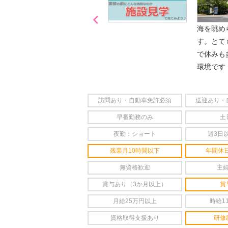

「喫煙可能区域での業務
海を眺め
なし」
す。とて
で休みも
環境です
訪問あり・自動車免許必須
送迎あり・
早番勤務のみ
土
夜勤：ショート
週3日
残業月10時間以下
年間休日
無資格歓迎
主
賞与あり（3か月以上）
賞
月給25万円以上
時給1
資格取得支援あり
研修