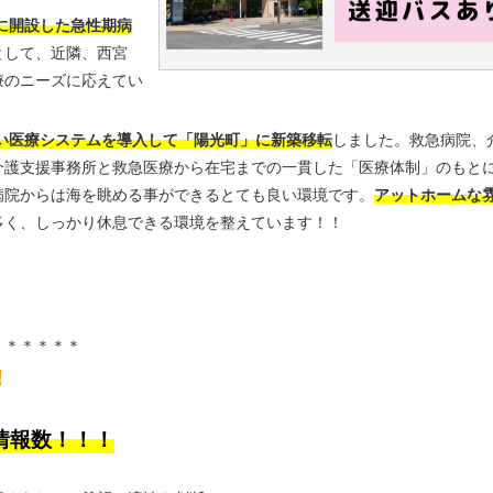
町に開設した急性期病
として、近隣、西宮
療のニーズに応えてい
しい医療システムを導入して「陽光町」に新築移転
しました。救急病院、
介護支援事務所と救急医療から在宅までの一貫した「医療体制」のもと
病院からは海を眺める事ができるとても良い環境です。
アットホームな
多く、しっかり休息できる環境を整えています！！
＊＊＊＊＊＊
！
情報数！！！