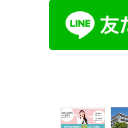
【今まさに indeed を見ている方へ】
掲載元であれば、非公開求人もお知らせできプ
播磨・兵庫介護転職サーチでは、この条件に類
詳しくは・・・青いボタンをクリック♪
※「応募先へ進む」の青いボタンをクリックし
是非、掲載元をご覧ください。