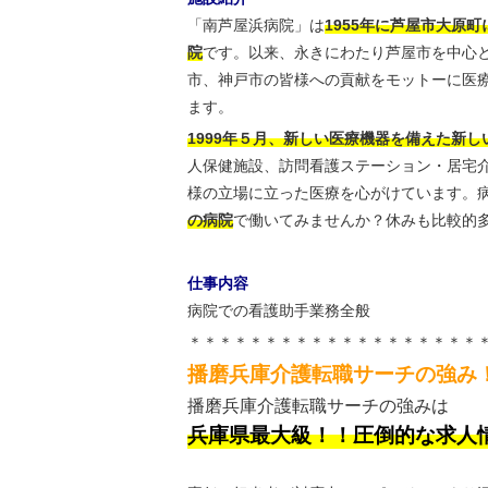
「南芦屋浜病院」は
1955年に芦屋市大原
院
です。以来、永きにわたり芦屋市を中心
市、神戸市の皆様への貢献をモットーに医
ます。
1999年５月、新しい医療機器を備えた新
人保健施設、訪問看護ステーション・居宅
様の立場に立った医療を心がけています。
の病院
で働いてみませんか？休みも比較的
仕事内容
病院での看護助手業務全般
＊＊＊＊＊＊＊＊＊＊＊＊＊＊＊＊＊＊＊
播磨兵庫介護転職サーチの強み
播磨兵庫介護転職サーチの強みは
兵庫県最大級！！圧倒的な求人