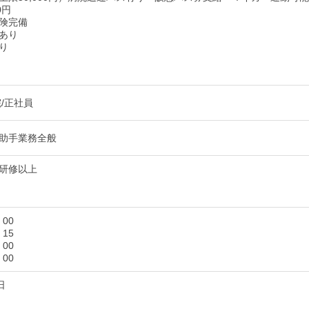
0円
険完備
あり
り
/正社員
助手業務全般
研修以上
：00
：15
：00
：00
日