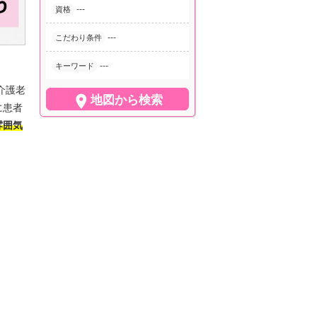
---
資格
---
こだわり条件
---
キーワード
介護老

地図から検索
に患者
雰囲気