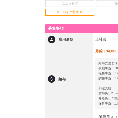
ユニット型
車・バイク通勤OK
募集要項
正社員
雇用形態
月給 194,00
給与に含まれ
夜勤手当：10
職務手当： 12
調整手当 ：12
給与
別途支給
賞与あり2.5
昇給あり＊実
保育手当：上限
・通勤手当（