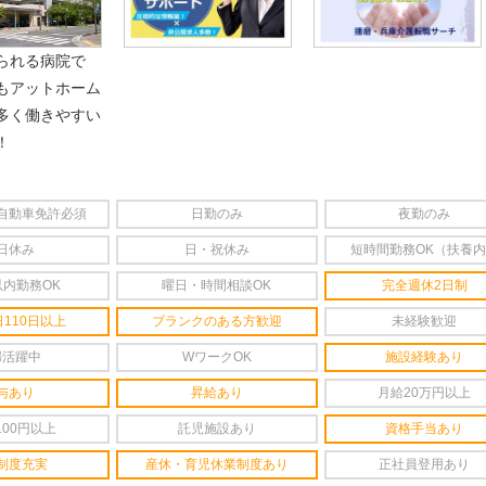
られる病院で
もアットホーム
多く働きやすい
！
自動車免許必須
日勤のみ
夜勤のみ
日休み
日・祝休み
短時間勤務OK（扶養
以内勤務OK
曜日・時間相談OK
完全週休2日制
110日以上
ブランクのある方歓迎
未経験歓迎
婦活躍中
WワークOK
施設経験あり
与あり
昇給あり
月給20万円以上
100円以上
託児施設あり
資格手当あり
制度充実
産休・育児休業制度あり
正社員登用あり