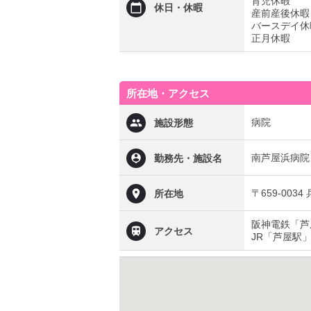
育児休暇
休日・休暇
産前産後休暇
バースデイ休
正月休暇
所在地・アクセス
病院
施設形態
南芦屋浜病院
勤務先・施設名
〒659-003
所在地
阪神電鉄「芦
アクセス
JR「芦屋駅