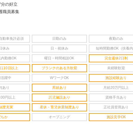
7分の好立
護職員募集
自動車免許必須
日勤のみ
夜勤のみ
日休み
日・祝休み
短時間勤務OK（扶養
以内勤務OK
曜日・時間相談OK
完全週休2日制
110日以上
ブランクのある方歓迎
未経験歓迎
婦活躍中
WワークOK
施設経験あり
与あり
昇給あり
月給20万円以上
100円以上
託児施設あり
資格手当あり
制度充実
産休・育児休業制度あり
正社員登用あり
駅ちか
オープニング
施設見学OK