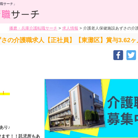
職サーチ」
播磨・兵庫介護転職サーチ
>
求人情報
>
介護老人保健施設あずさの介護
さの介護職求人【正社員】【東灘区】賞与3.62ヶ
す！！
あり♪
けます！！託児所もあ