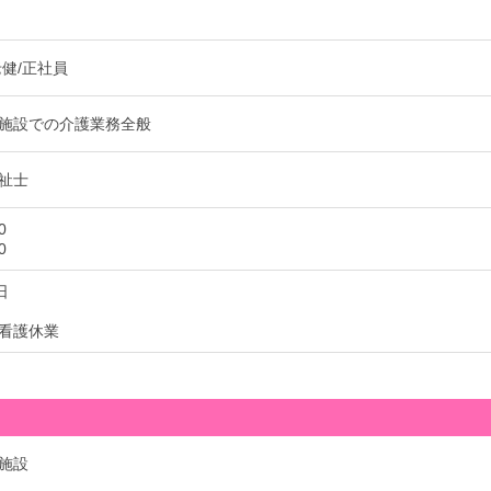
老健/正社員
施設での介護業務全般
祉士
0
0
日
看護休業
施設