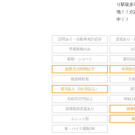
なし」
り駅徒歩
地！！介
中！！
訪問あり・自動車免許必須
送迎あり・
早番勤務のみ
土
夜勤：ショート
週3日
残業月10時間以下
年間休日
無資格歓迎
主
賞与あり（3か月以上）
賞
月給25万円以上
時給1
資格取得支援あり
研修
ユニット型
車・バイク通勤OK