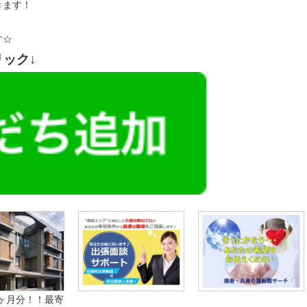
きます！
す☆
リック↓
2ヶ月分！！最寄