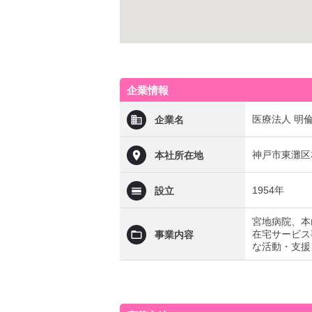
企業情報
医療法人 明
企業名
神戸市東灘区本
本社所在地
1954年
設立
宮地病院、本
在宅サービス
事業内容
な活動・支援