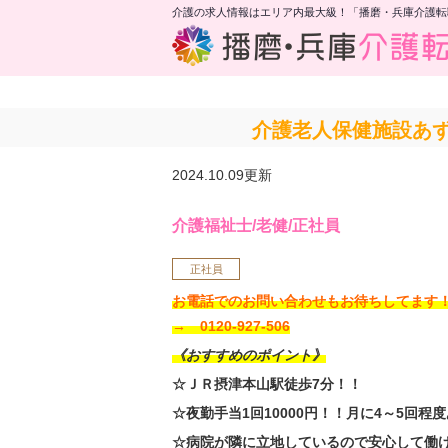
介護の求人情報はエリア内最大級！「播磨・兵庫介護転
介護老人保健施設あず
2024.10.09更新
介護福祉士/老健/正社員
正社員
お電話でのお問い合わせもお待ちしてま
→ 0120-927-506
《おすすめのポイント》
☆ＪＲ摂津本山駅徒歩7分！！
☆夜勤手当1回10000円！！月に4～5回程度
☆病院が隣に立地しているので安心して働