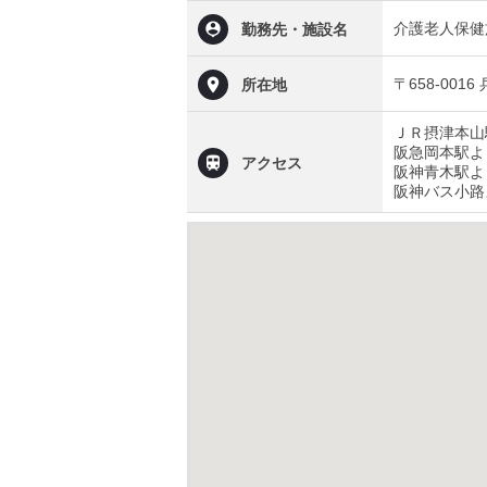
介護老人保健
勤務先・施設名
〒658-00
所在地
ＪＲ摂津本山
阪急岡本駅よ
アクセス
阪神青木駅よ
阪神バス小路