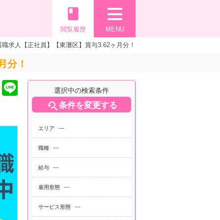
book
閲覧履歴
MENU
職求人【正社員】【東灘区】賞与3.62ヶ月分！
月分！
選択中の検索条件

条件を変更する
---
エリア
---
職種
---
給与
---
雇用形態
---
サービス形態