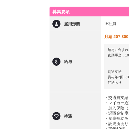
募集要項
正社員
雇用形態
月給 207,30
給与に含まれ
夜勤手当：10,
給与
別途支給
賞与年2回（3
昇給あり
・交通費支給（
・マイカー通
・加入保険（
・退職金制度
待遇
・食事補助あ
・託児所あり
・定年60歳