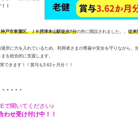
す！！
月に神戸市東灘区、ＪＲ摂津本山駅徒歩7分
の所に開設されました。、
従来
の退所に力を入れているため、利用者さまの尊厳や安全を守りながら、
さまを総合的に支援します。
実できます！！賞与も3.62ヶ月分！！
＊＊＊＊＊＊
NEで聞いてください♪
問い合わせ受け付け中！！