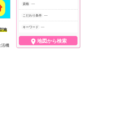
---
資格
---
こだわり条件
---
キーワード
型施

地図から検索
生活機