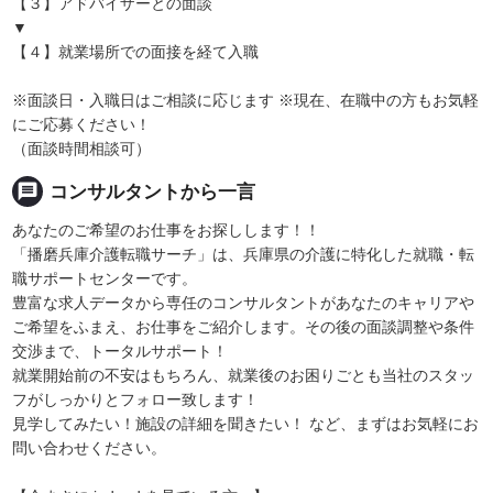
【３】アドバイザーとの面談
▼
【４】就業場所での面接を経て入職
※面談日・入職日はご相談に応じます ※現在、在職中の方もお気軽
にご応募ください！
（面談時間相談可）
message
コンサルタントから一言
あなたのご希望のお仕事をお探しします！！
「播磨兵庫介護転職サーチ」は、兵庫県の介護に特化した就職・転
職サポートセンターです。
豊富な求人データから専任のコンサルタントがあなたのキャリアや
ご希望をふまえ、お仕事をご紹介します。その後の面談調整や条件
交渉まで、トータルサポート！
就業開始前の不安はもちろん、就業後のお困りごとも当社のスタッ
フがしっかりとフォロー致します！
見学してみたい！施設の詳細を聞きたい！ など、まずはお気軽にお
問い合わせください。