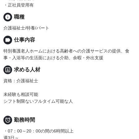
・正社員登用有
info
職種
介護福祉士/特養/パート
label
仕事内容
特別養護老人ホームにおける高齢者への介護サービスの提供、食
事・入浴等の生活面における介助、余暇・外出支援
portrait
求める人材
資格：介護福祉士
未経験も相談可能
シフト制限ないフルタイム可能な人

勤務時間
・07：00～20：00の間の6時間以上
週3日～