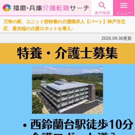

menu
条件検索
メニュー
万寿の家、ユニット型特養の介護職求人【パート】神戸市北
区、最先端の介護ロボットを導入♪
2025.09.30更新