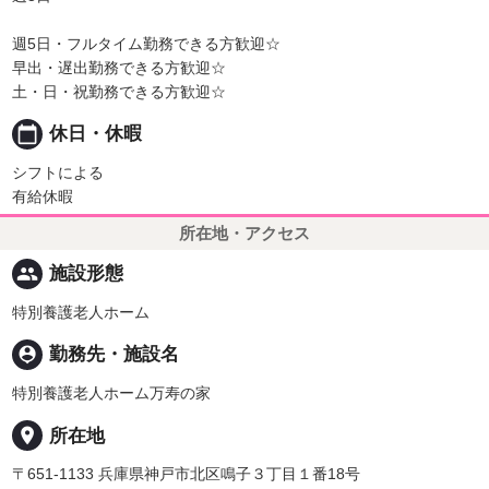
週5日・フルタイム勤務できる方歓迎☆
早出・遅出勤務できる方歓迎☆
土・日・祝勤務できる方歓迎☆
calendar_today
休日・休暇
シフトによる
有給休暇
所在地・アクセス
people
施設形態
特別養護老人ホーム
person_pin
勤務先・施設名
特別養護老人ホーム万寿の家
place
所在地
〒651-1133 兵庫県神戸市北区鳴子３丁目１番18号