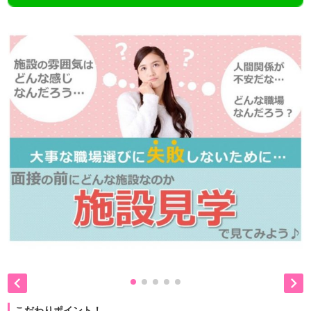


こだわりポイント！