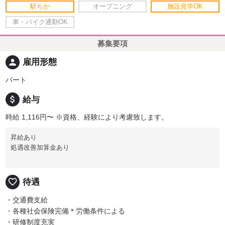
駅ちか
オープニング
施設見学OK
車・バイク通勤OK
募集要項
person
雇用形態
パート
attach_money
給与
時給 1,116円〜
※資格、経験により考慮致します。
昇給あり
処遇改善加算金あり
favorite_border
待遇
・交通費支給
・各種社会保険完備＊労働条件による
・研修制度充実