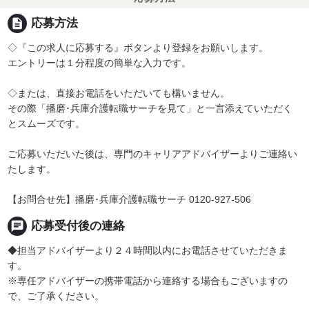
description
応募方法
◇『この求人に応募する』ボタンより登録をお願いします。
エントリーは１分程度の簡単な入力です。
◇または、直接お電話をいただいても構いません。
その際「播磨･兵庫介護転職サーチを見て」と一言添えていただく
とスムーズです。
ご応募いただいた後は、専門のキャリアアドバイザーよりご連絡い
たします。
【お問合せ先】播磨･兵庫介護転職サーチ 0120-927-506
chat
応募受付後の連絡
◆担当アドバイザーより２４時間以内にお電話させていただきま
す。
※専任アドバイザーの携帯電話から連絡する場合もございますの
で、ご了承ください。