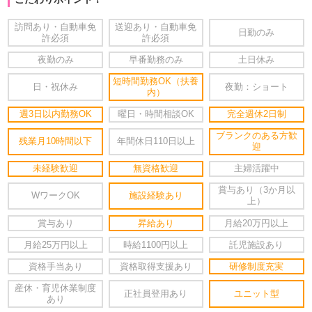
訪問あり・自動車免
送迎あり・自動車免
日勤のみ
許必須
許必須
夜勤のみ
早番勤務のみ
土日休み
短時間勤務OK（扶養
日・祝休み
夜勤：ショート
内）
週3日以内勤務OK
曜日・時間相談OK
完全週休2日制
ブランクのある方歓
残業月10時間以下
年間休日110日以上
迎
未経験歓迎
無資格歓迎
主婦活躍中
賞与あり（3か月以
WワークOK
施設経験あり
上）
賞与あり
昇給あり
月給20万円以上
月給25万円以上
時給1100円以上
託児施設あり
資格手当あり
資格取得支援あり
研修制度充実
産休・育児休業制度
正社員登用あり
ユニット型
あり