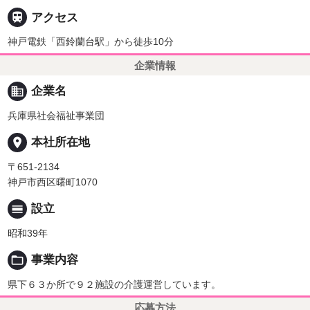

アクセス
神戸電鉄「西鈴蘭台駅」から徒歩10分
企業情報
business
企業名
兵庫県社会福祉事業団
place
本社所在地
〒651-2134
神戸市西区曙町1070
calendar_view_day
設立
昭和39年
folder_open
事業内容
県下６３か所で９２施設の介護運営しています。
応募方法