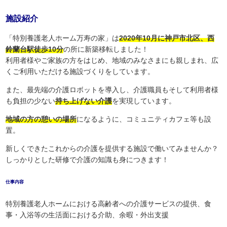
施設紹介
「特別養護老人ホーム万寿の家」は
2020年10月に神戸市北区、西
鈴蘭台駅徒歩10分
の所に新築移転しました！
利用者様やご家族の方をはじめ、地域のみなさまにも親しまれ、広
くご利用いただける施設づくりをしています。
また、最先端の介護ロボットを導入し、介護職員もそして利用者様
も負担の少ない
持ち上げない介護
を実現しています。
地域の方の憩いの場所
になるように、コミュニティカフェ等も設
置。
新しくできたこれからの介護を提供する施設で働いてみませんか？
しっかりとした研修で介護の知識も身につきます！
仕事内容
特別養護老人ホームにおける高齢者への介護サービスの提供、食
事・入浴等の生活面における介助、余暇・外出支援