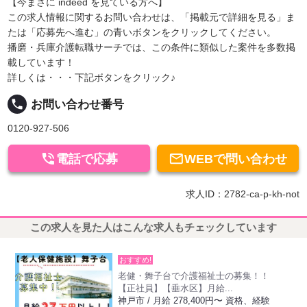
【今まさに indeed を見ている方へ】
この求人情報に関するお問い合わせは、「掲載元で詳細を見る」ま
たは「応募先へ進む」の青いボタンをクリックしてください。
播磨・兵庫介護転職サーチでは、この条件に類似した案件を多数掲
載しています！
詳しくは・・・下記ボタンをクリック♪
local_phone
お問い合わせ番号
0120-927-506


電話で応募
WEBで問い合わせ
求人ID：2782-ca-p-kh-not
この求人を見た人はこんな求人もチェックしています
おすすめ!
老健・舞子台で介護福祉士の募集！！
【正社員】【垂水区】月給...
神戸市 / 月給 278,400円〜 資格、経験