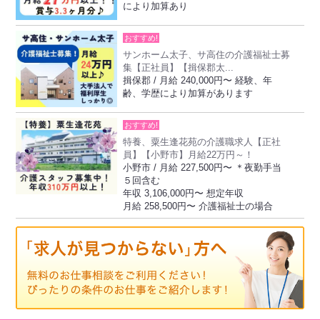
により加算あり
おすすめ!
サンホーム太子、サ高住の介護福祉士募
集【正社員】【揖保郡太...
揖保郡 / 月給 240,000円〜 経験、年
齢、学歴により加算があります
おすすめ!
特養、粟生逢花苑の介護職求人【正社
員】【小野市】月給22万円～！
小野市 / 月給 227,500円〜 ＊夜勤手当
５回含む
年収 3,106,000円〜 想定年収
月給 258,500円〜 介護福祉士の場合